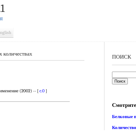
1
Я
nglish
х количествах
ПОИСК
менение (2002) -- [
c.0
]
Смотрите
Белковые 
Количество