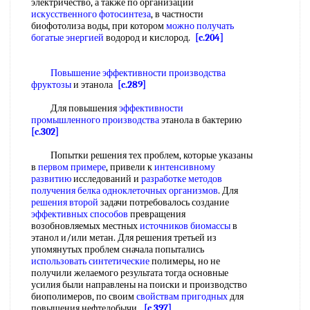
электричество, а также по организации
искусственного фотосинтеза
, в частности
биофотолиза воды, при котором
можно получать
богатые энергией
водород и кислород.
[c.204]
Повышение эффективности производства
фруктозы
и этанола
[c.289]
Для повышения
эффективности
промышленного производства
этанола в бактерию
[c.302]
Попытки решения тех проблем, которые указаны
в
первом примере
, привели к
интенсивному
развитию
исследований и
разработке методов
получения белка одноклеточных организмов
. Для
решения второй
задачи потребовалось создание
эффективных способов
превращения
возобновляемых местных
источников биомассы
в
этанол и/или метан. Для решения третьей из
упомянутых проблем сначала попытались
использовать синтетические
полимеры, но не
получили желаемого результата тогда основные
усилия были направлены на поиски и производство
биополимеров, по своим
свойствам пригодных
для
повышения нефтедобычи.
[c.397]