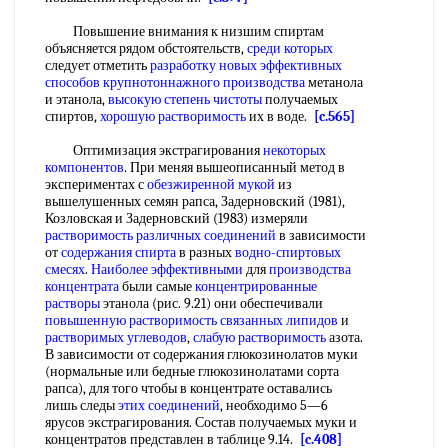
Повышение внимания к низшим спиртам
объясняется рядом обстоятельств,
среди которых
следует отметить
разработку новых
эффективных
способов
крупнотоннажного производства
метанола
и этанола,
высокую степень чистоты
получаемых
спиртов,
хорошую растворимость
их в воде.
[c.565]
Оптимизация экстрагирования
некоторых
компонентов
. При меняя вышеописанный метод в
экспериментах с
обезжиренной мукой
из
вышелушенных семян рапса, Задерновский (1981),
Козловская и Задерновский (1983) измеряли
растворимость различных соединений
в зависимости
от
содержания спирта
в разных
водно-спиртовых
смесях
.
Наиболее эффективными
для
производства
концентрата
были самые
концентрированные
растворы
этанола (рис. 9.21) они обеспечивали
повышенную растворимость
связанных липидов
и
растворимых углеводов
,
слабую растворимость
азота.
В зависимости от содержания глюкозинолатов муки
(нормальные или бедные глюкозинолатами сорта
рапса), для того чтобы в концентрате оставались
лишь следы
этих соединений
, необходимо 5—6
ярусов экстрагирования. Состав получаемых муки и
концентратов представлен в таблице 9.14.
[c.408]