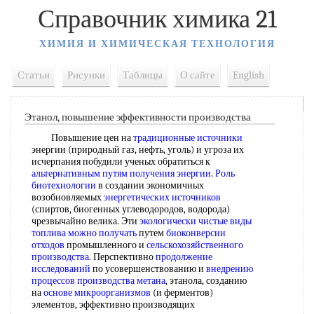
Справочник химика 21
ХИМИЯ И ХИМИЧЕСКАЯ ТЕХНОЛОГИЯ
Статьи
Рисунки
Таблицы
О сайте
English
Этанол, повышение эффективности производства
Повышение цен на
традиционные источники
энергии (природный газ, нефть, уголь) и угроза их
исчерпания побудили ученых обратиться к
альтернативным путям
получения энергии
.
Роль
биотехнологии
в создании экономичных
возобновляемых
энергетических источников
(спиртов, биогенных углеводородов, водорода)
чрезвычайно велика. Эти
экологически чистые
виды
топлива
можно получать
путем
биоконверсии
отходов
промышленного и
сельскохозяйственного
производства
. Перспективно
продолжение
исследований
по усовершенствованию и
внедрению
процессов
производства метана
, этанола, созданию
на
основе микроорганизмов
(и ферментов)
элементов, эффективно производящих