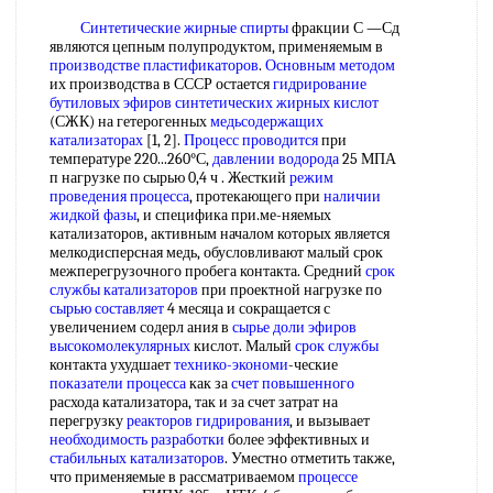
Синтетические жирные спирты
фракции С —Сд
являются цепным полупродуктом, применяемым в
производстве пластификаторов
.
Основным методом
их производства в СССР остается
гидрирование
бутиловых эфиров
синтетических жирных кислот
(СЖК) на гетерогенных
медьсодержащих
катализаторах
[1, 2].
Процесс проводится
при
температуре 220...260°С,
давлении водорода
25 МПА
п нагрузке по сырью 0,4 ч . Жесткий
режим
проведения процесса
, протекающего при
наличии
жидкой фазы
, и специфика при.ме-няемых
катализаторов, активным началом которых является
мелкодисперсная медь, обусловливают малый срок
межперегрузочного пробега контакта. Средний
срок
службы катализаторов
при проектной нагрузке по
сырью составляет
4 месяца и сокращается с
увеличением содерл ания в
сырье доли
эфиров
высокомолекулярных
кислот. Малый
срок службы
контакта ухудшает
технико-экономи
-ческие
показатели процесса
как за
счет повышенного
расхода катализатора, так и за счет затрат на
перегрузку
реакторов гидрирования
, и вызывает
необходимость разработки
более эффективных и
стабильных катализаторов
. Уместно отметить также,
что применяемые в рассматриваемом
процессе