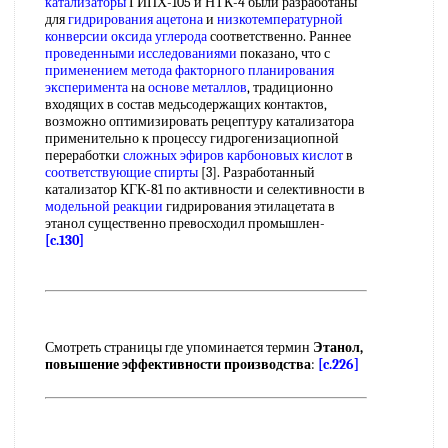
катализаторы
ГИПХ-105 и НТК-4 были разработаны
для
гидрирования ацетона
и
низкотемпературной
конверсии оксида углерода
соответственно. Раннее
проведенными исследованиями
показано, что с
применением метода
факторного планирования
эксперимента
на
основе металлов
, традиционно
входящих в состав медьсодержащих контактов,
возможно оптимизировать рецептуру катализатора
применительно к процессу гидрогенизациопной
переработки
сложных эфиров карбоновых кислот
в
соответствующие спирты
[3]. Разработанный
катализатор КГК-81 по активности и селективности в
модельной реакции
гидрирования этилацетата в
этанол существенно превосходил промышлен-
[c.130]
Смотреть страницы где упоминается термин
Этанол,
повышение эффективности производства
:
[c.226]