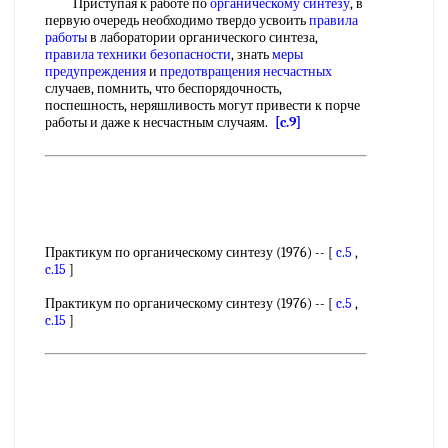
Приступая к работе по
органическому синтезу
, в
первую очередь необходимо твердо усвоить
правила
работы
в лаборатории органического синтеза,
правила техники безопасности
, знать
меры
предупреждения
и
предотвращения несчастных
случаев, помнить, что беспорядочность,
поспешность, неряшливость могут привести к порче
работы и даже к несчастным случаям.
[c.9]
Практикум по органическому синтезу (1976) -- [
c.5
,
c.15
]
Практикум по органическому синтезу (1976) -- [
c.5
,
c.15
]