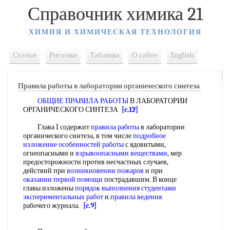
Справочник химика 21
ХИМИЯ И ХИМИЧЕСКАЯ ТЕХНОЛОГИЯ
Статьи
Рисунки
Таблицы
О сайте
English
Правила работы в лаборатории органического синтеза
ОБЩИЕ ПРАВИЛА РАБОТЫ
В ЛАБОРАТОРИИ
ОРГАНИЧЕСКОГО СИНТЕЗА
[c.12]
Глава I содержит
правила работы
в лаборатории
органического синтеза, в том числе
подробное
изложение
особенностей работы
с ядовитыми,
огнеопасными и
взрывоопасными веществами
, мер
предосторожности против несчастных случаев,
действий при
возникновении пожаров
и при
оказании первой помощи
пострадавшим. В конце
главы изложены
порядок выполнения студентами
экспериментальных работ
и
правила ведения
рабочего журнала.
[c.9]