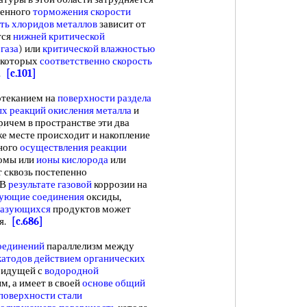
пенного
торможения скорости
ть
хлоридов металлов
зависит от
тся
нижней критической
газа
) или
критической влажностью
е которых
соответственно скорость
ы.
[c.101]
отеканием на
поверхности раздела
х реакций
окисления металла
и
ричем в пространстве эти два
 же месте происходит и накопление
вного
осуществления реакции
томы или
ионы кислорода
или
т сквозь постепенно
 В
результате газовой
коррозии на
вующие соединения
оксиды,
разующихся
продуктов может
ия.
[c.686]
оединений
параллелизм между
катодов
действием органических
, идущей с
водородной
ым, а имеет в своей
основе общий
поверхности стали