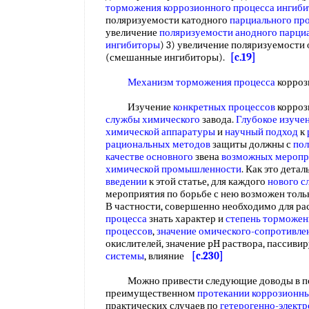
торможения коррозионного процесса ингиб
поляризуемости катодного
парциального пр
увеличение
поляризуемости анодного
парци
ингибиторы
) 3) увеличение поляризуемости
(смешанные ингибиторы).
[c.19]
Механизм торможения процесса
корро
Изучение
конкретных процессов
корроз
службы химического
завода.
Глубокое изуче
химической аппаратуры
и
научный подход
к
рациональных методов
защиты должны с
по
качестве основного
звена
возможных меропр
химической промышленности
. Как это дета
введении
к этой статье, для каждого
нового с
мероприятия по борьбе с нею возможен тольк
В частности, совершенно необходимо для р
процесса
знать характер и
степень торможен
процессов
,
значение омического-сопротивле
окислителей, значение pH раствора, пассив
системы
, влияние
[c.230]
Можно привести следующие доводы в пол
преимущественном
протекании коррозионн
практических случаев по
гетерогенно-элект