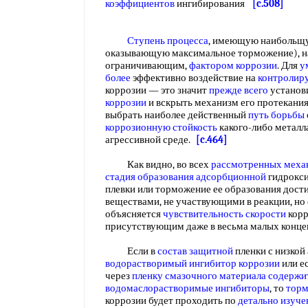
коэффициентов
ингибирования
[c.508]
Ступень процесса
, имеющую наибольщую
оказывающую максимальное торможение), н
ограничивающим,
фактором коррозии
. Для
у
более
эффективно воздействие на
контролир
коррозии — это значит
прежде всего
установ
коррозии
и вскрыть механизм его протекания
выбрать наиболее действенный
путь борьбы
коррозионную стойкость
какого-либо металла
агрессивной среде.
[c.464]
Как видно, во всех
рассмотренных меха
стадия
образования адсорбционной
гидрокси
плевки или торможение ее образования дост
веществами, не участвующими в реакции, но
объясняется
чувствительность скорости
корр
присутствующим даже в весьма малых конц
Если в
состав защитной
пленки с низкой
водорастворимый ингибитор коррозии
или е
через
пленку смазочного материала
содержи
водомаслорастворимые ингибиторы
, то
торм
коррозии будет проходить по
детально изуч