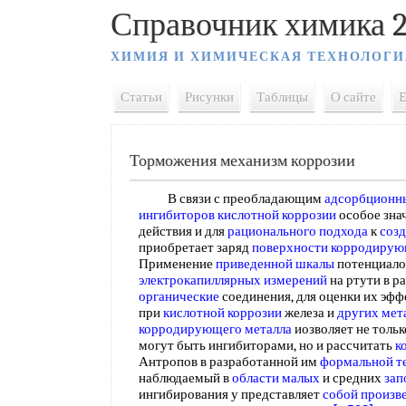
Справочник химика 2
ХИМИЯ И ХИМИЧЕСКАЯ ТЕХНОЛОГИ
Статьи
Рисунки
Таблицы
О сайте
E
Торможения механизм коррозии
В связи с преобладающим
адсорбционн
ингибиторов кислотной коррозии
особое зна
действия и для
рационального подхода
к
соз
приобретает заряд
поверхности корродирую
Применение
приведенной шкалы
потенциало
электрокапиллярных измерений
на ртути в р
органические
соединения, для оценки их эфф
при
кислотной коррозии
железа и
других мет
корродирующего металла
иозволяет не тольк
могут быть ингибиторами, но и рассчитать
к
Антропов в разработанной им
формальной т
наблюдаемый в
области малых
и средних
зап
ингибирования у представляет
собой
произв