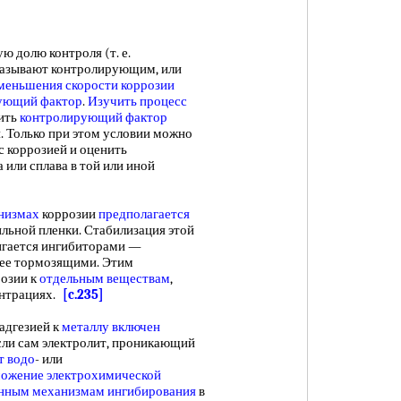
 долю контроля (т. е.
азывают контролирующим, или
меньшения скорости
коррозии
ующий фактор
.
Изучить процесс
ить
контролирующий фактор
. Только при этом условии можно
с коррозией и оценить
 или сплава в той или иной
низмах
коррозии
предполагается
льной пленки. Стабилизация этой
игается ингибиторами —
 ее тормозящими. Этим
озии к
отдельным веществам
,
ентрациях.
[c.235]
 адгезией к
металлу включен
сли сам электролит, проникающий
т водо
- или
ожение электрохимической
енным
механизмам ингибирования
в