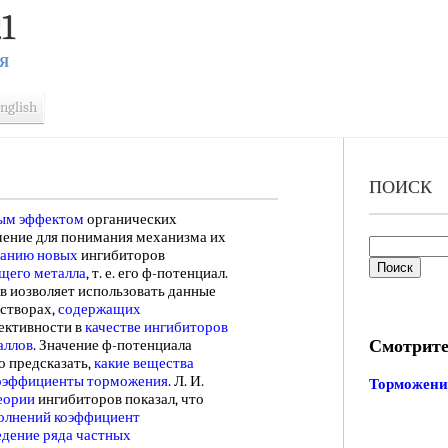
1
Я
nglish
ПОИСК
ым эффектом
органических
чение для понимания механизма их
данию новых
ингибиторов
щего металла
, т. е. его ф-потенциал.
в иозволяет использовать данные
астворах,
содержащих
ективности в
качестве ингибиторов
Смотрите
аллов
. Значение ф-потенциала
о предсказать,
какие вещества
оэффициенты торможения
. Л. И.
Торможени
еории
ингибиторов показал, что
олнений коэффициент
едение ряда
частных