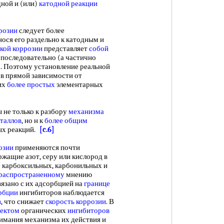
дной и (или)
катодной реакции
розии
следует более
тнося его раздельно к катодным и
кой коррозии
представляет
собой
последовательно (а частично
]. Поэтому установление реальной
в прямой зависимости от
их
более простых
элементарных
е только к разбору
механизма
таллов
, но н к
более общим
ых реакций.
[c.6]
озии
применяются почти
ержащие азот, серу или кислород в
де карбоксильных, карбонильных и
 распространенному
мнению
язано с их адсорбцией на
границе
орбции
ингибиторов наблюдается
в
, что снижает
скорость коррозии
. В
ектом
органических
ингибиторов
имания механизма их действия и