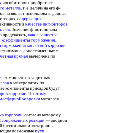
х
ингибиторов приобретает
го металла
, т. е. величина его ф-
ов позволяет использовать данные
астворах,
содержащих
ективности в
качестве ингибиторов
аллов
. Значение ф-потенциала
о предсказать,
какие вещества
ь
коэффициенты торможения
.
в
торможения кислотной
коррозии
иэтиламина, сопоставленные с
четная прямая
вычерчена по
ие
компонентов защитных
аллов
в электролитах по
учае компоненты присадок будут
ров коррозии
. По
этому
мосферной коррозии
металлов.
ма коррозии
, согласно которому
2
сопряженных реакций
— анодной
ой (ассимиляции электронов
дующие возможные
пути