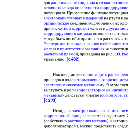
для
рационального подхода
к
созданию новы
величина заряда
поверхности корродирующе
потенциала. Применение ф-шкалы потенциал
электрокапиллярных измерений
на ртути в р
органические
соединения, для оценки их эфф
при
кислотной коррозии
железа и
других мет
корродирующего металла
позволяет не тольк
могут быть ингибиторами, но и рассчитыват
Экспериментальные значения коэффициенто
железа
в
присутствии различных
количеств д
расчетной прямой
, приведены на рис. 103.
Рас
уравнению
[c.482]
Наконец, может
происходить растворен
присадок в воде и
торможение коррозии мет
электрохимическому механизму
. В этом сл
выступать в роли
водорастворимых ингибито
механизму
действуют многие
ингибиторы ат
[c.293]
Исходя из
электрохимического механиз
коррозионный процесс
является следствием 
(собственно
растворения металла
) и катодн
деполяризатором), можно представить сле