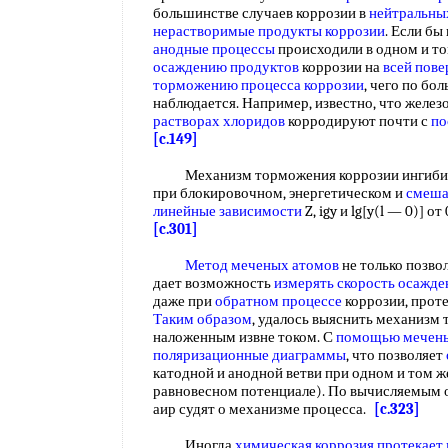
большинстве случаев коррозии в
нейтральны
нерастворимые
продукты коррозии
. Если бы
анодные процессы
происходили в одном и том
осаждению продуктов
коррозии на
всей
пове
торможению процесса коррозии
, чего по бол
наблюдается. Например, известно, что железо
растворах хлоридов
корродируют почти с
по
[c.149]
Механизм торможения коррозии ингибитор
при блокировочном, энергетическом и
смеша
линейные зависимости
Z, igy и lg[y(l — 0)] о
[c.301]
Метод меченых атомов
не только позво
дает возможность
измерять скорость
осажде
даже при
обратном процессе
коррозии, прот
Таким образом
, удалось выяснить механизм
наложенным извне током. С
помощью мечен
поляризационные диаграммы
, что позволяет
катодной и анодной ветви при одном и том ж
равновесном потенциале). По вычисляемым
аир судят о механизме процесса.
[c.323]
Иногда
химическая коррозия
протекает