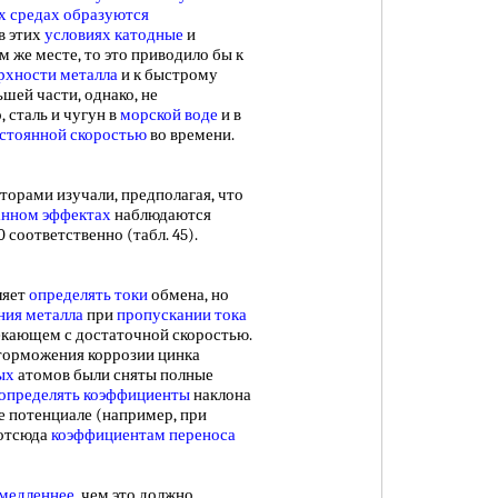
х средах
образуются
 в этих
условиях катодные
и
 же месте, то это приводило бы к
рхности металла
и к быстрому
ьшей части, однако, не
, сталь и чугун в
морской воде
и в
стоянной скоростью
во времени.
ами изучали, предполагая, что
нном эффектах
наблюдаются
т 0 соответственно (табл. 45).
ляет
определять токи
обмена, но
ния металла
при
пропускании тока
екающем с достаточной скоростью.
 торможения коррозии цинка
ых
атомов были сняты полные
определять коэффициенты
наклона
е потенциале (например, при
 отсюда
коэффициентам переноса
 медленнее
, чем это должно