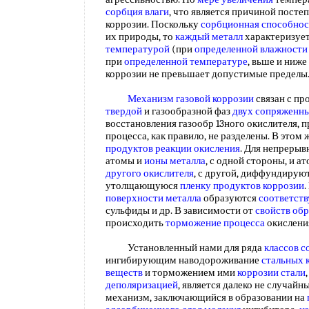
сорбция влаги
, что является причиной посте
коррозии. Поскольку
сорбционная способнос
их природы, то
каждый металл
характеризуе
температурой
(при
определенной влажности 
при
определенной температуре
, вьше и ниж
коррозии не превьшает допустимые предел
Механизм газовой коррозии
связан с пр
твердой
и газообразной фаз
двух
сопряженны
восстановления газообр 13ного окислителя, п
процесса, как правило, не разделены. В этом
продуктов реакции окисления
. Для непреры
атомы и
ионы металла
, с одной стороны, и а
другого окислителя
, с другой, диффундирую
утолщающуюся
пленку продуктов коррозии
.
поверхности металла
образуются
соответст
сульфиды и др. В зависимости от
свойств об
происходить
торможение процесса
окислен
Установленный нами для ряда
классов с
ингибирующим наводороживание
стальных 
веществ
и торможением ими
коррозии стали
деполяризацией
, является далеко не случайн
механизм, заключающийся в образовании на