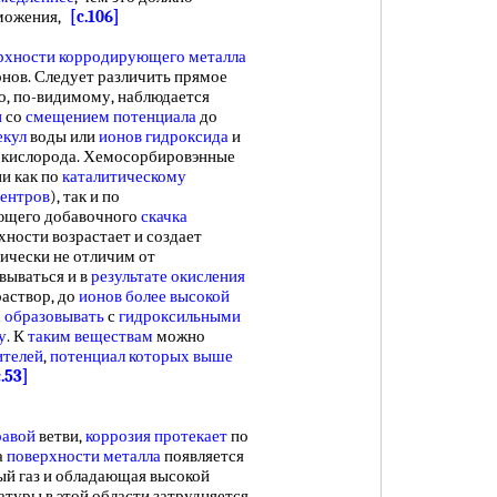
можения,
[c.106]
рхности корродирующего металла
онов. Следует различить прямое
о, по-видимому, наблюдается
и
со
смещением потенциала
до
екул
воды или
ионов гидроксида
и
 кислорода. Хемосорбировэнные
и как по
каталитическому
центров
), так и по
ующего добавочного
скачка
хности возрастает и создает
ически не отличим от
вываться и в
результате окисления
аствор, до
ионов более
высокой
 образовывать
с
гидроксильными
у
. К
таким веществам
можно
ителей
,
потенциал которых
выше
c.53]
равой
ветви,
коррозия протекает
по
а
поверхности металла
появляется
ый газ и обладающая высокой
туры в этой области затрудняется