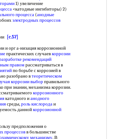
иторами
1) увеличение
оцесса
<катодиые ингибиторы) 2)
ального процесса
(
анодные
 обоих
электродных процессов
зии
[c.57]
ии и орг а-низация коррозионной
ние
практических случаев
коррозии
разработке рекомендаций
лным правом
рассматриваться в
иятий
по борьбе с коррозией в
льно разобрано в
теоретическом
лучая
коррозии выбор
правильного
о при знании, механизма коррозии.
ассматриваемого
коррозионного
ия
катодного и
анодного
ния
среды,
роль кислорода
и
ируемость данной
коррозионной
ьзу предположения о
ых процессов
в большинстве
рохимическому механизму
. В