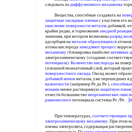
следовать из
диффузионного механизма
тор
Вещества, способные создавать на
пове
защитные оксидные пленки
с участием его и
окисление поверхности металла
добавкой, чт
крайне редко, и торможение
анодной реакци
значения, при котором возможны
разряд мол
адсорбция на
металле образующихся
атомов
атомы кислорода
замедляют процесс
коррози
механизму
(блокировка наиболее
активных 
электрохимическому (создание соответств
потенциала
).
Количество кислорода
на повер
сплошной моноатомный слой, который практ
поверхностного оксида
. Оксид может образо
добавкой ионов
металла, уже перешедших в р
валентности
(например Ре до Ре ),
способных
ионами
менее растворимую
защитную пленк
отнести большинство
неорганических окисл
равновесного
потенциала системы Ре /Ре .
[
При температурах,
соответствующих п
электрохимическому механизму
. При этом н
пленка электролита, содержащая растворенн
агрессивностью. По
мере увеличения
темпера