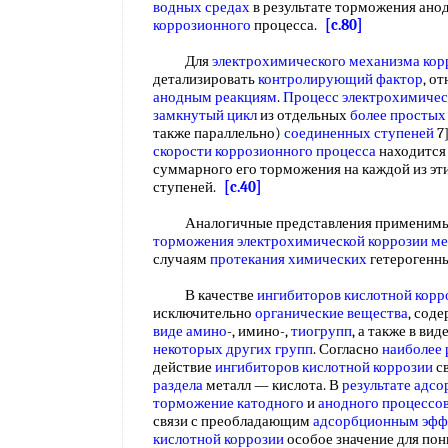
водных средах
в результате торможения ано
коррозионного
процесса.
[c.80]
Для
электрохимического механизма кор
детализировать
контролирующий фактор
, о
анодным реакциям
.
Процесс электрохимичес
замкнутый цикл
из отдельных
более простых
также параллельно)
соединенных ступеней
7
скорости коррозионного процесса
находится 
суммарного его торможения на каждой из эт
ступеней.
[c.40]
Аналогичные представления применимы н
торможения
электрохимической коррозии ме
случаям
протекания химических
гетерогенн
В качестве
ингибиторов кислотной корр
исключительно
органические вещества
, сод
виде амино
-, имино-,
тиогрупп
, а также в ви
некоторых других групп
. Согласно
наиболее
действие
ингибиторов кислотной коррозии
св
раздела
металл — кислота. В
результате адс
торможение катодного
и
анодного процессо
связи с преобладающим
адсорбционным эфф
кислотной коррозии
особое значение для пон