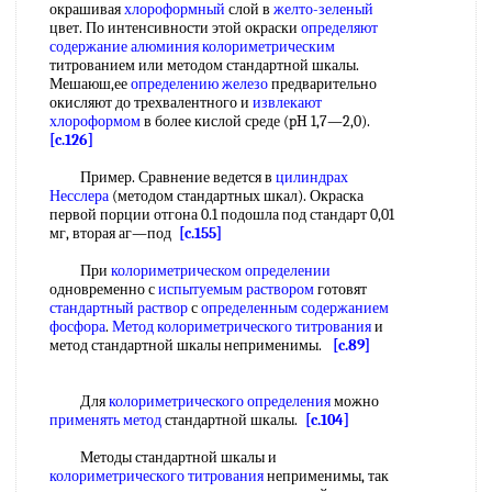
окрашивая
хлороформный
слой в
желто-зеленый
цвет. По интенсивности этой окраски
определяют
содержание
алюминия колориметрическим
титрованием или методом стандартной шкалы.
Мешаюш,ее
определению железо
предварительно
окисляют до трехвалентного и
извлекают
хлороформом
в более кислой среде (pH 1,7—2,0).
[c.126]
Пример. Сравнение ведется в
цилиндрах
Несслера
(методом стандартных шкал). Окраска
первой порции отгона 0.1 подошла под стандарт 0,01
мг, вторая аг—под
[c.155]
При
колориметрическом определении
одновременно с
испытуемым раствором
готовят
стандартный раствор
с
определенным содержанием
фосфора
.
Метод колориметрического титрования
и
метод стандартной шкалы неприменимы.
[c.89]
Для
колориметрического определения
можно
применять метод
стандартной шкалы.
[c.104]
Методы стандартной шкалы и
колориметрического титрования
неприменимы, так