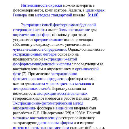
Интенсивность окраски
можно измерить в
фотоколориметре, компараторе Геллига, в
цилиндрах
Геннера
или
методом стандартной
шкалы.
[c.113]
Экстракция синей
фосфорномолибденовой
гетерополикислоты
имеет
большое значение
для
определения фосфора
, поскольку при этом
устраняется
вредное влияние
ионов, имеющих
сббственную окраску, а также увеличивается
чувствительность определения
. Однако большинство
экстракционных методов
основано на
предварительной
экстракции желтой
фосфорномолибденовой кислоты
с последующим ее
восстановлением и определением в
органической
фазе
[7]. Применение
экстракционно-
фотометрического определения
фосфора весьма
важно для
анализа многих
цветных металлов
и
легированных сталей
. Первые указания на
возможность
экстракции восстановленных
гетерополикислот имеются в работе Дениже [28].
Экстракционно-фотометрический метод
определения
- фосфора в
виде сини
впервые был
разработан С. Б. Шнеерсоном [29] в 1936 г. По этой
методике восстановленную
гетерополикислоту
экстрагируют
диэтиловым эфиром
и измеряют
интенсивность окраски методом
стандартной шкалы.