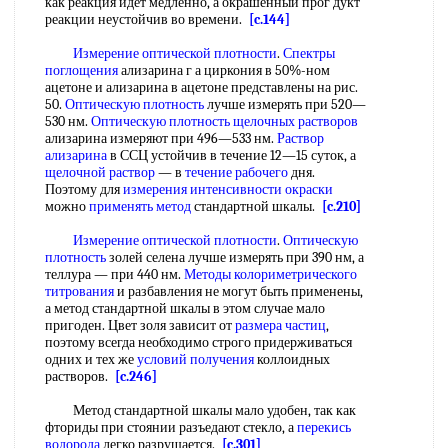
как реакция идет медленно, а окрашенный прог дукт
реакции неустойчив во времени.
[c.144]
Измерение оптической плотности
.
Спектры
поглощения
ализарина г а циркония в 50%-ном
ацетоне и ализарина в ацетоне представлены на рис.
50.
Оптическую плотность
лучше измерять при 520—
530 нм.
Оптическую плотность
щелочных растворов
ализарина измеряют при 496—533 нм.
Раствор
ализарина
в ССЦ устойчив в течение 12—15 суток, а
щелочной раствор
— в
течение рабочего
дня.
Поэтому для
измерения интенсивности окраски
можно
применять метод
стандартной шкалы.
[c.210]
Измерение оптической плотности
.
Оптическую
плотность
золей селена лучше измерять при 390 нм, а
теллура — при 440 нм.
Методы колориметрического
титрования
и разбавления не могут быть применены,
а метод стандартной шкалы в этом случае мало
пригоден. Цвет золя зависит от
размера частиц
,
поэтому всегда необходимо строго придерживаться
одних и тех же
условий получения
коллоидных
растворов.
[c.246]
Метод стандартной шкалы мало удобен, так как
фториды при стоянии разъедают стекло, а
перекись
водорода
легко разрушается.
[c.301]