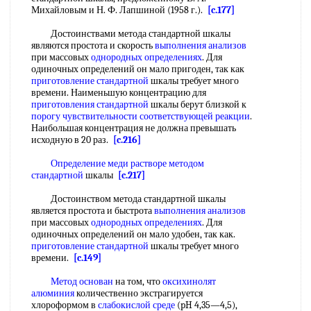
Михайловым и Н. Ф. Лапшиной (1958 г.).
[c.177]
Достоинствами метода стандартной шкалы
являются простота и скорость
выполнения анализов
при массовых
однородных определениях
. Для
одиночных определений он мало пригоден, так как
приготовление стандартной
шкалы требует много
времени. Наименьшую концентрацию для
приготовления стандартной
шкалы берут близкой к
порогу чувствительности
соответствующей реакции
.
Наибольшая концентрация не должна превышать
исходную в 20 раз.
[c.216]
Определение меди растворе
методом
стандартной
шкалы
[c.217]
Достоинством метода стандартной шкалы
является простота и быстрота
выполнения анализов
при массовых
однородных определениях
. Для
одиночных определений он мало удобен, так как.
приготовление стандартной
шкалы требует много
времени.
[c.149]
Метод основан
на том, что
оксихинолят
алюминия
количественно экстрагируется
хлороформом в
слабокислой среде
(pH 4,35—4,5),