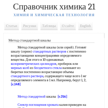
Справочник химика 21
ХИМИЯ И ХИМИЧЕСКАЯ ТЕХНОЛОГИЯ
Статьи
Рисунки
Таблицы
О сайте
English
Метод стандартной шкалы
Метод стандартной шкалы (или серий). Готовят
шкалу (серию)
стандартных растворов
с постепенно
возрастающими концентрациями определяемого
вещества. Для этого в 10 одинаковых
колориметрических цилиндров
, пробирок или
мерных колб
из
бесцветного стекла
наливают из
бюретки постепенно возрастающие объемы
стандартного раствора
, содержащего чаще всего 1 мг
определяемого элемента в 1 мл. Например, берут 1, 2,
[c.148]
Метод стандартной
шкалы
[c.216]
Спектр поглощения хромата
калия приведен на