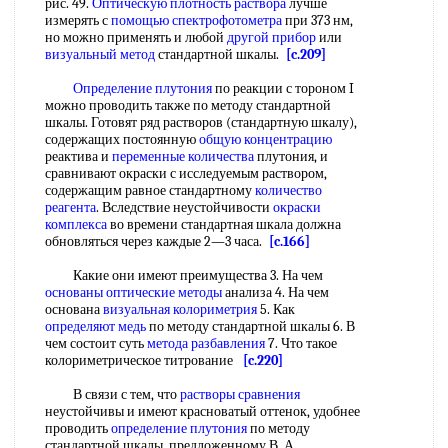
рис. 49.
Оптическую плотность раствора
лучше
измерять с
помощью спектрофотометра
при 373 нм,
но можно применять и любой
другой прибор
или
визуальный метод
стандартной шкалы.
[c.209]
Определение плутония
по реакции с тороном I
можно проводить также по методу стандартной
шкалы. Готовят ряд растворов (стандартную шкалу),
содержащих постоянную
общую концентрацию
реактива и
переменные количества
плутония, и
сравнивают окраски с исследуемым раствором,
содержащим равное стандартному
количество
реагента
. Вследствие неустойчивости
окраски
комплекса
во времени стандартная шкала должна
обновляться через каждые 2—3 часа.
[c.166]
Какие они имеют преимущества 3. На чем
основаны оптические методы
анализа 4. На чем
основана
визуальная колориметрия
5. Как
определяют медь
по методу стандартной шкалы 6. В
чем состоит суть
метода разбавления
7. Что такое
колориметрическое титрование
[c.220]
В связи с тем, что
растворы сравнения
неустойчивы и имеют красноватый оттенок, удобнее
проводить
определение плутония
по методу
стандартной шкалы, предложенному В. А.