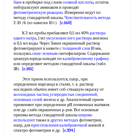
бане
в пробирке под слоем
соляной кислоты
, остаток
нейтрализуют аммиаком и проводят
фотометрическую реакцию
. Измерение ведут по
методу стандартной шкалы.
Чувствительность метода
2-10 /6 (из навески 10 г).
[c.160]
К 2 мл пробы прибавляют 0,5 мл 40%
раствора
едкого натра
, 1 мл
уксуснокислого раствора
анилина
и 0,5 мл воды. Через Ъмин окрашенный раствор
фотометрируют в кювете с
толщиной слоя
10 мм,
пользуясь
сине-зеленым
светофильтром. Содержание
цианурхлорида находят по
калибровочному графику
или определяют методом стандартной шкалы (табл.
38).
[c.101]
Этот прием используется, папр., при
определении марганца в сталях, т. к. раствор
носледнеп обычпо имеет соб-ствышую окраску от
коллоидных частиц
углеродистых соединений
,
основных солей
железа и др. Аналогичный прием
применяют при определении pH почвенных вытяжек
или др. слабо окрашенных р-ров. Все основные
приемы метода стандартной шкалы
широко
используют
также в
других методах
фотометрии,
напр, для
приготовления калибровочной
коивой в
спектро-фотометрии и др.
[c.324]