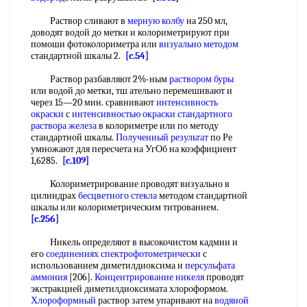
Раствор сливают в
мерную колбу
на 250 мл,
доводят водой до метки и колориметрируют при
помоши фотоколориметра или
визуально методом
стандартной шкалы 2.
[c.54]
Раствор разбавляют 2%-ным
раствором буры
или водой до метки, тш ательно перемешивают и
через 15—20 мин. сравнивают
интенсивность
окраски
с
интенсивностью окраски стандартного
раствора железа
в колориметре или по методу
стандартной шкалы.
Полученный результат
по Ре
умножают для пересчета на УгОб на коэффициент
1,6285.
[c.109]
Колориметрирование проводят визуально в
цилиндрах
бесцветного стекла
методом стандартной
шкалы или колориметрическим титрованием.
[c.256]
Никель определяют в высокочистом кадмии и
его
соединениях спектрофотометрически
с
использованием диметилдиоксима и
персульфата
аммония
[206].
Концентрирование никеля
проводят
экстракцией диметилдиоксимата хлороформом.
Хлороформный
раствор затем упаривают на
водяной