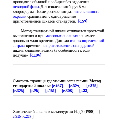
проводят в обычной пробирке без отделения
неводной фазы
. Для извлечения берут 5 мл
хлороформа. После расслоения фаз
интенсивность
окраски
сравнивают с одновременно
приготовленной шкалой стандзртов.
[c.59]
Метод стандартной шкалы отличается простотой
выполнения и при
массовых анализах
занимает
довольно мало времени. Для е.аи
ичных
определений
затрата
времени на
приготовление стандартной
шкалы слишком велика (в особенносттт, если
получае-
[c.104]
Смотреть страницы где упоминается термин
Метод
стандартной шкалы
:
[c.167]
[c.324]
[c.325]
[c.325]
[c.95]
[c.151]
[c.308]
[c.33]
Химический анализ в металлургии Изд.2 (1988) -- [
c.216
,
c.217
]