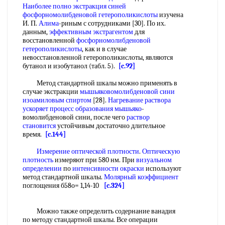
Наиболее полно
экстракция синей
фосфорномолибденовой гетерополикислоты
изучена
И. П.
Алима
-риным с сотрудниками [30]. По их.
данным,
эффективным экстрагентом
для
восстановленной
фосфорномолибденовой
гетерополикислоты
, как и в случае
невосстановленной гетерополикислоты, являются
бутанол и изобутанол (табл. 5).
[c.92]
Метод стандартной шкалы можно применять в
случае экстракции
мышьяковомолибденовой сини
изоамиловым спиртом
[28].
Нагревание раствора
ускоряет процесс
образования мышьяко
-
вомолибденовой сини, после чего
раствор
становится
устойчивым достаточно длительное
время.
[c.144]
Измерение оптической плотности
.
Оптическую
плотность
измеряют при 580 нм. При
визуальном
определении
по
интенсивности окраски
используют
метод стандартной шкалы.
Молярный коэффициент
поглощения б58о= 1,14-10
[c.324]
Можно также определить содернание ванадия
по методу стандартной шкалы. Все операции