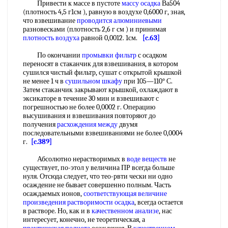
Привести к массе в пустоте
массу осадка
Ва504
(плотность 4,5 г1см ), равную в воздухе 0,6000 г, зная,
что взвешивание
проводится алюминиевыми
разновесками (плотность 2,6 г см ) и принимая
плотность воздуха
равной 0,0012. 1см.
[c.63]
По окончании
промывки фильтр
с осадком
переносят в стаканчик для взвешивания, в котором
сушился чистый фильтр, сушат с открытой крышкой
не менее 1 ч в
сушильном шкафу
при 105—110° С.
Затем стаканчик закрывают крышкой, охлаждают в
эксикаторе в течение 30 мин и взвешивают с
погрешностью не более 0,0002 г. Операцию
высушивания и взвешивания повторяют до
получения
расхождения между
двумя
последовательными взвешиваниями не более 0,0004
г.
[c.389]
Абсолютно нерастворимых в
воде веществ
не
существует, по-этол у величина ПР всегда больше
нуля. Отсюда следует, что тео-рвти чески ни одно
осаждение не бывает совершенно полным. Часть
осаждаемых ионов,
соответствующая величине
произведения растворимости осадка
, всегда остается
в растворе. Но, как и в
качественном анализе
, нас
интересует, конечно, не теоретическая, а