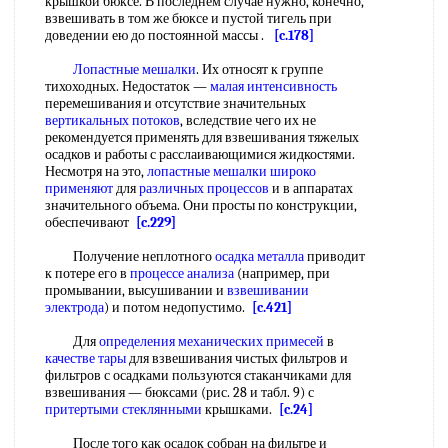
крышкой бюксе. В последнем случае нужно, конечно,
взвешивать в том же бюксе и пустой тигель при
доведении ею до постоянной массы .
[c.178]
Лопастные мешалки
. Их относят к группе
тихоходных. Недостаток —
малая интенсивность
перемешивания и отсутствие значительных
вертикальных потоков
, вследствие чего их не
рекомендуется применять для взвешивания тяжелых
осадков и работы с расслаивающимися жидкостями.
Несмотря на это,
лопастные мешалки
широко
применяют
для
различных процессов
и в аппаратах
значительного объема. Они просты по конструкции,
обеспечивают
[c.229]
Получение неплотного
осадка металла
приводит
к потере его в
процессе анализа
(например, при
промывании, высушивании и
взвешивании
электрода
) и потом недопустимо.
[c.421]
Для
определения механических примесей
в
качестве тары
для взвешивания чистых фильтров и
фильтров с осадками пользуются стаканчиками для
взвешивания — бюксами (рис. 28 и табл. 9) с
притертыми стеклянными
крышками.
[c.24]
После того как осадок собран на фильтре и