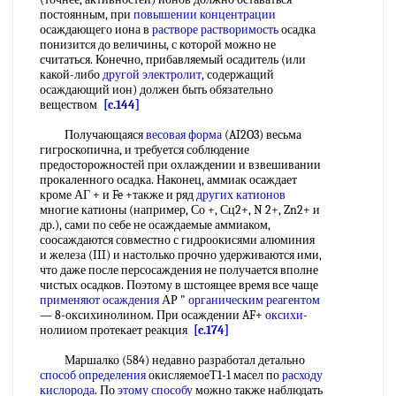
постоянным, при
повышении концентрации
осаждающего иона в
растворе растворимость
осадка
понизится до величины, с которой можно не
считаться. Конечно, прибавляемый осадитель (или
какой-либо
другой электролит
, содержащий
осаждающий ион) должен быть обязательно
веществом
[c.144]
Получающаяся
весовая форма
(AI2O3) весьма
гигроскопична, и требуется соблюдение
предосторожностей при охлаждении и взвешивании
прокаленного осадка. Наконец, аммиак осаждает
кроме АГ + и Fe +также и ряд
других катионов
многие катионы (например, Со +, Сц2+, N 2+, Zn2+ и
др.), сами по себе не осаждаемые аммиаком,
соосаждаются совместно с гидроокисями алюминия
и железа (III) и настолько прочно удерживаются ими,
что даже после персосаждения не получается вполне
чистых осадков. Поэтому в шстоящее время все чаще
применяют осаждения
АР "
органическим реагентом
— 8-оксихинолином. При осаждении AF+
оксихи
-
нолииом протекает реакция
[c.174]
Маршалко (584) недавно разработал детально
способ определения
окисляемоеТ1-1 масел по
расходу
кислорода
. По
этому способу
можно также наблюдать