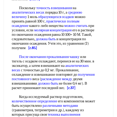
Поскольку
точность взвешивания
на
аналитических весах
порядка 10 г, а
среднюю
величину
1 моль
образующихся осадков
можно
принять равной 100 г,
практически полным
осаждение
какого-либо вещества
можно считать
при
условии, если
молярная концентрация
его в растворе
по окончании осаждения равна 10 100= 10 М. Такой,
следовательно,
должна быть
и концентрация по
окончании осаждения. Учтя это, из уравнения (2)
получим
[c.85]
После окончания
прокаливания чашку
или
тигель с осадком охлаждают, перенеся ее на 30 мин. в
эксикатор, а затем взвешивают на
аналитических
весах
с точностью до 0,2 мг. Прокаливание,
охлаждение и взвешивание повторяют до
получения
постоянного
веса (
расхождение между
двумя
взвешиваниями
должно быть
не более 0,4 мг). В
расчет принимают последний вес.
[c.37]
Когда исследуемый раствор подготовлен,
количественное определение
его компонентов может
быть осуществлено
различными методами
(гравиметрия, титриметрия и др.), каждому из
которых присуща своя
техника выполнения