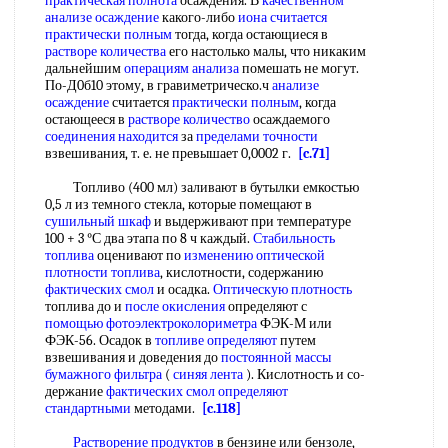
практическая полнота
осаждения. В
качественном
анализе осаждение
какого-либо
иона считается
практически полным
тогда, когда остающиеся в
растворе количества
его настолько малы, что никаким
дальнейшим
операциям анализа
помешать не могут.
По-Д0б10 этому, в гравиметрическо.ч
анализе
осаждение
считается
практически полным
, когда
остающееся в
растворе количество
осаждаемого
соединения находится
за
пределами точности
взвешивания, т. е. не превышает 0,0002 г.
[c.71]
Топливо (400 мл) заливают в бутылки емкостью
0,5 л из темного стекла, которые помещают в
сушильный шкаф
и выдерживают при температуре
100 + 3 °С два этапа по 8 ч каждый.
Стабильность
топлива
оценивают по
изменению оптической
плотности топлива
, кислотности, содержанию
фактических смол
и осадка.
Оптическую плотность
топлива до и
после окисления
определяют с
помощью фотоэлектроколориметра
ФЭК-М или
ФЭК-56. Осадок в
топливе определяют
путем
взвешивания и доведения до
постоянной массы
бумажного фильтра
(
синяя лента
). Кислотность и со-
держание
фактических смол
определяют
стандартными
методами.
[c.118]
Растворение продуктов
в бензине или бензоле,