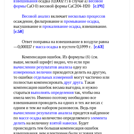
взвешивания
осадка (0,0002 г) в случае а)
весовой
формы
СаО 0) весовой формы СаС204-Н20
[c.191]
Весовой анализ
включает
несколько процессов
осаждение, фильтрование и
промывание осадка
,
высушивание и
прокаливание осадка
, взвешивание.
[c.58]
Ответ поправка на взвешивание в воздухе равна
—0,000117 г
масса осадка
в пустоте 0,5999 г.
[c.63]
Компенсация ошибок. Из формулы (б) (см.
выше, мелкий шрифт) видно, что если при
вычислении результатов анализа
одну из
измеренных величин
приходится делить на другую,
то ошибки
отдельных измерений
могут частично или
полностью компенсировать
друг друга
. Такая
компенсация ошибок весьма выгодна, и нужно
стараться
выполнять определения
так, чтобы она
имела место. Именно поэтому необходимо все
взвешивания проводить на одних и тех же весах с
одним и тем же набором разновесок. Ведь при
вычислении результатов анализа
придется найденное
по
массе осадка
количество определяемого
элемента
делить
на величину
взятой навески
. Будет
происходить тем большая компенсация ошибок
взвешивания, чем идентичнее были условия этих