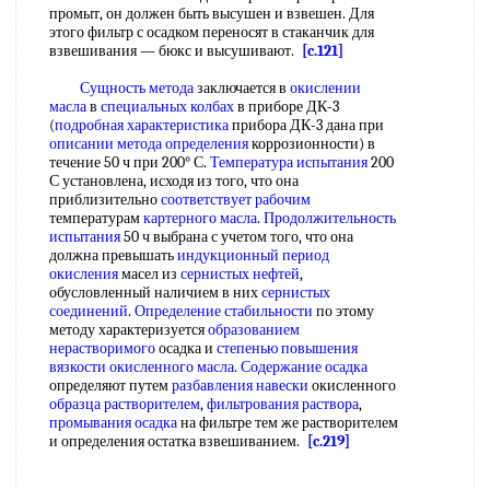
промыт, он должен быть высушен и взвешен. Для
этого фильтр с осадком переносят в стаканчик для
взвешивания — бюкс и высушивают.
[c.121]
Сущность метода
заключается в
окислении
масла
в
специальных колбах
в приборе ДК-3
(
подробная характеристика
прибора ДК-3 дана при
описании метода определения
коррозионности) в
течение 50 ч при 200° С.
Температура испытания
200
С установлена, исходя из того, что она
приблизительно
соответствует рабочим
температурам
картерного масла
.
Продолжительность
испытания
50 ч выбрана с учетом того, что она
должна превышать
индукционный период
окисления
масел из
сернистых нефтей
,
обусловленный наличием в них
сернистых
соединений
.
Определение стабильности
по этому
методу характеризуется
образованием
нерастворимого
осадка и
степенью повышения
вязкости окисленного масла
.
Содержание осадка
определяют путем
разбавления навески
окисленного
образца растворителем
,
фильтрования раствора
,
промывания осадка
на фильтре тем же растворителем
и определения остатка взвешиванием.
[c.219]