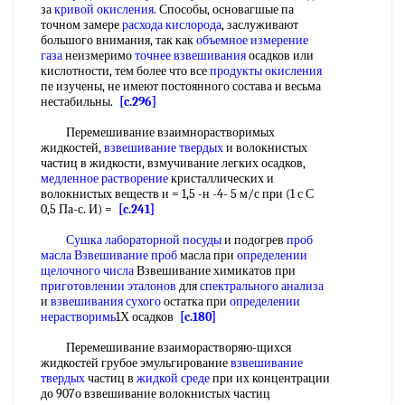
за
кривой окисления
. Способы, основагшые па
точном замере
расхода кислорода
, заслуживают
большого внимания, так как
объемное измерение
газа
неизмеримо
точнее взвешивания
осадков или
кислотности, тем более что все
продукты окисления
пе изучены, не имеют постоянного состава и весьма
нестабильны.
[c.296]
Перемешивание взаимнорастворимых
жидкостей,
взвешивание твердых
и волокнистых
частиц в жидкости, взмучивание легких осадков,
медленное растворение
кристаллических и
волокнистых веществ и = 1,5 -н -4- 5 м/с при (1 с С
0,5 Па-с. И) =
[c.241]
Сушка лабораторной посуды
и подогрев
проб
масла
Взвешивание проб
масла при
определении
щелочного числа
Взвешивание химикатов при
приготовлении эталонов
для
спектрального анализа
и
взвешивания сухого
остатка при
определении
нерастворимь
1Х осадков
[c.180]
Перемешивание взаиморастворяю-щихся
жидкостей грубое эмульгирование
взвешивание
твердых
частиц в
жидкой среде
при их концентрации
до 907о взвешивание волокнистых частиц