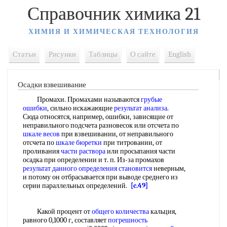
Справочник химика 21
ХИМИЯ И ХИМИЧЕСКАЯ ТЕХНОЛОГИЯ
Статьи
Рисунки
Таблицы
О сайте
English
Осадки взвешивание
Промахи. Промахами называются
грубые
ошибки
, сильно искажающие
результат анализа
.
Сюда относятся, например, ошибки, зависящие от
неправильного подсчета разновесок или отсчета по
шкале весов
при взвешивании, от неправильного
отсчета по
шкале бюретки
при титровании, от
проливания
части раствора
или просыпания части
осадка при определении и т. п. Из-за промахов
результат данного
определения становится
неверным,
и потому он отбрасывается при выводе среднего из
серии параллельных определений.
[c.49]
Какой процент от
общего количества
кальция,
равного 0,1000 г, составляет
погрешность