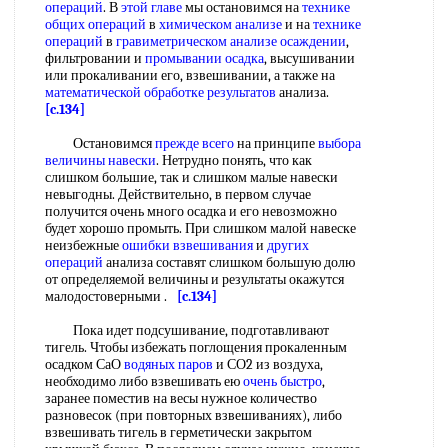
операций
. В
этой главе
мы остановимся на
технике
общих операций
в
химическом анализе
и на
технике
операций
в
гравиметрическом анализе осаждении
,
фильтровании и
промывании осадка
, высушивании
или прокаливании его, взвешивании, а также на
математической обработке результатов
анализа.
[c.134]
Остановимся
прежде всего
на принципе
выбора
величины навески
. Нетрудно понять, что как
слишком большие, так и слишком малые навески
невыгодны. Действительно, в первом случае
получится очень много осадка и его невозможно
будет хорошо промыть. При слишком малой навеске
неизбежные
ошибки взвешивания
и
других
операций
анализа составят слишком большую долю
от определяемой величины и результаты окажутся
малодостоверными .
[c.134]
Пока идет подсушивание, подготавливают
тигель. Чтобы избежать поглощения прокаленным
осадком СаО
водяных паров
и СО2 из воздуха,
необходимо либо взвешивать ею
очень быстро
,
заранее поместив на весы нужное количество
разновесок (при повторных взвешиваниях), либо
взвешивать тигель в герметически закрытом