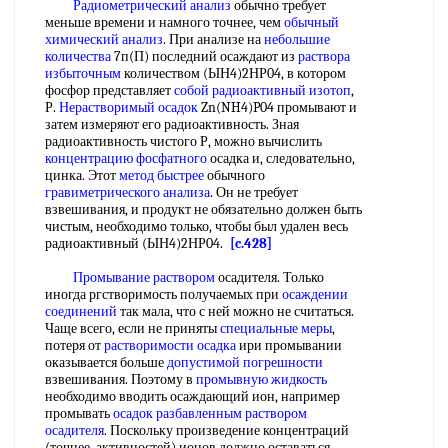
Радиометрический анализ
обычно требует
меньше времени и намного точнее, чем
обычный
химический анализ
. При анализе на
небольшие
количества
7п(П) последний осаждают из
раствора
избыточным
количеством (ЫН4)2НР04, в котором
фосфор представляет
собой
радиоактивный изотоп
,
Р.
Нерастворимый осадок
Zn(NH4)P04 промывают и
затем измеряют его радиоактивность. Зная
радиоактивность чистого Р, можно вычислить
концентрацию фосфатного
осадка и, следовательно,
цинка. Этот
метод быстрее
обычного
гравиметрического анализа
. Он не требует
взвешивания, и продукт не обязательно должен быть
чистым, необходимо только, чтобы был удален весь
радиоактивный (ЫН4)2НР04.
[c.428]
Промывание раствором
осадителя. Только
иногда ргстворимость получаемых при
осаждении
соединений
так мала, что с ней можно не считаться.
Чаще всего, если не приняты
специальные меры
,
потеря от
растворимости осадка
ири промывании
оказывается больше
допустимой погрешности
взвешивания. Поэтому в
промывную жидкость
необходимо вводить осаждающий ион, например
промывать
осадок разбавленным
раствором
осадителя
. Поскольку произведение концентраций
(точнее, активностей) ионов должно оставаться