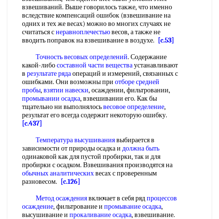
взвешиваний. Выше говорилось также, что именно
вследствие компенсаций ошибок (взвешивание на
одних и тех же весах) можно во многих случаях не
считаться с
неравноплечестью
весов, а также не
вводить поправок на взвешивание в воздухе.
[c.53]
Точность весовых определений
. Содержание
какой-либо
составной части вещества
устанавливают
в
результате ряда
операций и измерений, связанных с
ошибками. Они возможны при
отборе средней
пробы
,
взятии навески
, осаждении, фильтровании,
промывании осадка
, взвешивании его. Как бы
тщательно ни выполнялось
весовое определение
,
результат его всегда содержит некоторую ошибку.
[c.437]
Температура высушивания
выбирается в
зависимости от природы осадка и
должна быть
одинаковой как для пустой пробирки, так и для
пробирки с осадком. Взвешивания производятся на
обычных аналитических
весах с проверенным
разновесом.
[c.126]
Метод осаждения
включает в себя ряд
процессов
осаждение
, фильтрование и
промывание осадка
,
высушивание и
прокаливание осадка
, взвешивание.