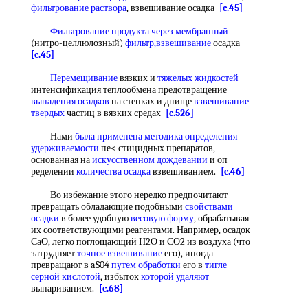
фильтрование раствора
, взвешивание осадка
[c.45]
Фильтрование продукта
через мембранный
(нитро-целлюлозный)
фильтр,взвешивание
осадка
[c.45]
Перемещивание
вязких и
тяжелых жидкостей
интенсификация теплообмена предотвращение
выпадения осадков
на стенках и днище
взвешивание
твердых
частиц в вязких средах
[c.526]
Нами
была
применена методика определения
удерживаемости
пе< стицидных препаратов,
основанная на
искусственном дождевании
и оп
ределении
количества осадка
взвешиванием.
[c.46]
Во избежание этого нередко предпочитают
превращать обладающие подобными
свойствами
осадки
в более удобную
весовую форму
, обрабатывая
их соответствующими реагентами. Например, осадок
СаО, легко поглощающий Н2О и СО2 из воздуха (что
затрудняет
точное взвешивание
его), иногда
превращают в aS04
путем обработки
его в
тигле
серной кислотой
, избыток
которой удаляют
выпариванием.
[c.68]