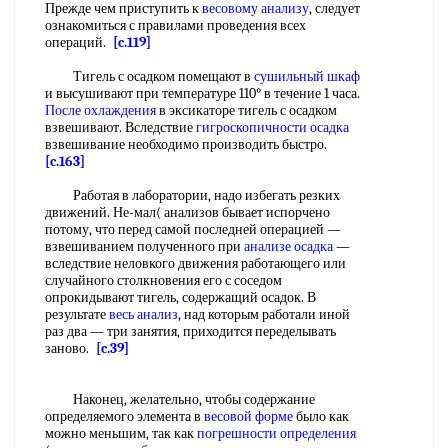
Прежде чем приступить к
весовому анализу
, следует
ознакомиться с правилами проведения всех
операций.
[c.119]
Тигель с осадком помещают в
сушильный шкаф
и высушивают при температуре 110° в течение 1 часа.
После охлаждения
в эксикаторе тигель с осадком
взвешивают. Вследствие
гигроскопичности осадка
взвешивание необходимо производить быстро.
[c.163]
Работая в лаборатории, надо избегать резких
движений. Не-мал( анализов бывает испорчено
потому, что перед самой последней операцией —
взвешиванием полученного при
анализе осадка
—
вследствие неловкого движения работающего или
случайного столкновения его с соседом
опрокидывают тигель, содержащий осадок. В
результате
весь анализ
, над которым работали иной
раз два — три занятия, приходится переделывать
заново.
[c.39]
Наконец, желательно, чтобы содержание
определяемого элемента в
весовой форме
было как
можно меньшим, так как
погрешности определения