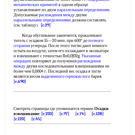
механических
нримесей
в одном образце
устанавливают по двум
параллельным определениям
.
Допускаемые
расхождения между
двумя
параллельными определениями
должны составлять
(см. таблицу).
[c.29]
Когда обугливание закончится, прокаливают
тигель с осадком 15—20 мин. при 600° до
полного
сгорания
углерода. После этого тиглю дают немного
остыть на воздухе, затем его охлаждают в эксикаторе
и взвешивают с точностью flo0,0J02g.
Указанные
операции
повторяют до получения
расхождения
между
двумя носледовательными взвешиваниями не
более чем 0,0004 г. Последний вес осадка в тигле
является весом
выделенного сернокислого
бария.
[c.690]
Смотреть страницы где упоминается термин
Осадки
взвешивание
:
[c.233]
[c.97]
[c.74]
[c.128]
[c.123]
[c.45]