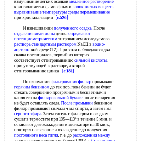
взмучивание легких осадков
медленное растворение
кристаллических, аморфных и
волокнистых веществ
выравнивание температуры
среды перемешивание
при кристаллизации
[c.526]
И взвешивании
полученного осадка
. После
отделения меди ионы
цинка
определяют
потенциометрическим
титрованием исследуемого
раствора стандартным раствором
NaOH в
водно-
ацетоно
-вой среде (1 2). При этом наблюдаются два
скачка потенциалов, первый из которых
соответствует оттитровыванию
сильной кислоты
,
присутствующей в растворе, а второй —
оттитровыванию цинка
[c.181]
По окончании
фильтрования фильтр
промывают
горячим бензином
до тех пор, пока бензин не будет
стекать совершенно прозрачным и бесцветным и
капля его на
фильтровальной бумаге
после испарения
не будет оставлять следа.
После промывки
бензином
фильтр промывают сначала 4 мл спирта, а затем i мл
серного эфира
. Затем тигель с фильтром и осадком
сушат в термостате при 105—110° в течение 5 мин. и
оставляют для охлаждения в эксикаторе на 10 мин.,
повторяя нагревание и охлаждение до получения
постоянного веса тигля
, т. е. до
расхождения между
двумя взвешиваниями не более 0,0004 г.
Содержание