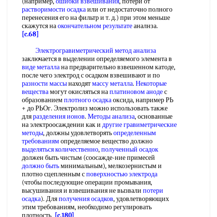
(например,
ошибки взвешивания
, потери от
растворимости осадка
или от недостаточно полного
перенесения его на фильтр и т. д.) при этом меньше
скажутся на
окончательном результате
аналнза.
[c.68]
Электрогравиметрический метод анализа
заключается в выделении определяемого элемента в
виде металла
на предварительно взвешенном катоде,
после чего электрод с осадком взвешивают и по
разности массы
находят
массу металла
.
Некоторые
вещества
могут окисляться на
платиновом аноде
с
образованием
плотного осадка
оксида, например РЬ
+ до РЬОг. Электролиз можно использовать также
для
разделения ионов
.
Методы анализа
, основанные
на электроосаждении как и
другие гравиметрические
методы
, должны удовлетворять
определенным
требованиям
определяемое вещество должно
выделяться количественно
,
полученный осадок
должен быть чистым (соосажде-ние примесей
должно быть
минимальным), мелкозернистым и
плотно сцепленным с
поверхностью электрода
(чтобы последующие операции промывания,
высушивания и взвешивания не вызвали
потери
осадка
). Для
получения осадков
, удовлетворяющих
этим требованиям, необходимо регулировать
плотность
[c.180]