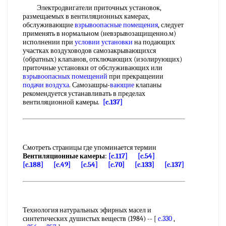
Электродвигатели приточных установок,
размещаемых в вентиляционных камерах,
обслуживающие
взрывоопасные помещения
, следует
применять в нормальном (невзрывозащищенно.м)
исполнении при
условии установки
на подающих
участках воздуховодов самозакрывающихся
(обратных) клапанов, отключающих (изолирующих)
приточные установки от обслуживающих или
взрывоопасных помещений
при прекращеиии
подачи воздуха
. Самозашры-
вающие
клапаны
рекомендуется устанавливать в пределах
вентиляционной камеры.
[c.137]
Смотреть страницы где упоминается термин
Вентиляционные камеры
:
[c.117]
[c.54]
[c.188]
[c.49]
[c.54]
[c.70]
[c.133]
[c.137]
Технология натуральных эфирных масел и
синтетических душистых веществ (1984) -- [
c.330
,