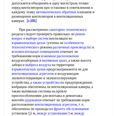
допускается объединять в одну магистраль только
перед вентилятором при установке в ответвлениях к
каждому этажу
автоматических обратных
клапанов и
размещении вентиляторов в вентиляционных
камерах.
[c.135]
При рассмотрении
санитарно-технического
раздела следует проверить правильно ли
решен
вопрос
о
выборе систем
вентиляции во
взрывоопасных цехах
(учтены ли
особенности
технологического
режима
различных производств
) и
вспомогательных помещениях
отвечает ли
требованиям норм
взаимное расположение
воздухозаборных и
вытяжных шахт
, а также высота
забора и
выброса воздуха
на территории
взрывоопасных цехов
предусматриваются ли для
вентиляционных агрегатов
и воздуховодов
звукопоглощающие и звукоизолирующие
устройства, а
также устройства
по предупреждению
вибрации обеспечены ли вентиляционные камеры, а
также вытяжные системы на кровле
приспособлениями для монтажа и демонтажа
вентобо-
рудования
отвечает ли требованиям норм
расположение
вентиляционных агрегатов
, т. е.
обеспечены ли проходы по
фронту обслуживания
установок 1,5 м,
между установками
1 м,
между