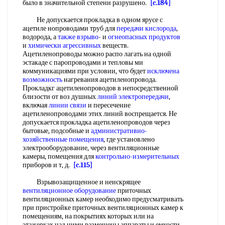
было в значительной степени разрушено.
[c.184]
Не допускается прокладка в одном ярусе с
ацетиле нопроводами труб для
передачи кислорода
,
водорода, а
также взрыво
- и
огнеопасных продуктов
и
химически агрессивных
веществ.
Ацетиленопроводы можно распо лагать на одной
эстакаде с паропроводами и тепловы ми
коммуникациями при условии, что будет
исключена
возможность
нагревания ацетиленопровода.
Прокладкг ацетиленопроводов в непосредственной
близости от воз душных
линий электропередачи
,
включая
линии связи
и пересечение
ацетиленопроводами этих линий воспрещается. Не
допускается прокладка ацетиленопроводов через
бытовые, подсобные и
административно-
хозяйственные помещения
, где установлено
электрооборудование, через вентиляционные
камеры, помещения для
контрольно-измерительных
приборов и т, д.
[c.115]
Взрывозащищенное и неискрящее
вентиляционное оборудование
приточных
вентиляционных камер необходимо предусматривать
при пристройке приточных вентиляционных камер к
помещениям, на покрытиях которых или на
этажерках над ними размещены аппараты и емкости,