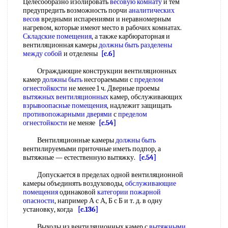
Целесообразно изолировать
весовую комнату
и тем
предупредить возможность порчи
аналитических
весов
вредными испарениями и неравномерным
нагревом, которые имеют место в рабочих комнатах.
Складские помещения
, а также карбюраторная и
вентиляционная камеры
должны быть
разделены
между
собой
и отделены
[c.6]
Ограждающие конструкции вентиляционных
камер
должны быть
несгораемыми с
пределом
огнестойкости
не менее 1 ч. Дверные проемы
вытяжных вентиляционных
камер, обслуживающих
взрывоопасные помещения
, надлежит защищать
противопожарными дверями
с
пределом
огнестойкости
не меняе
[c.54]
Вентиляционные камеры
должны быть
вентилируемыми приточные иметь подпор, а
вытяжные — естественную вытяжку.
[c.54]
Допускается в пределах одной вентиляционной
камеры объединять воздуховоды,
обслуживающие
помещения
одинаковой
категории пожарной
опасности
, например А с А, Б с Б и т. д. в одну
установку, когда
[c.136]
Выходы из вентиляционных камер с
вытяжными