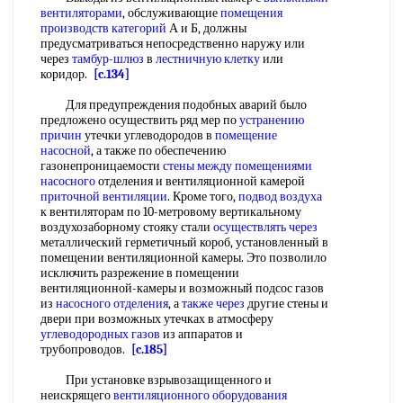
вентиляторами
, обслуживающие
помещения
производств категорий
А и Б, должны
предусматриваться непосредственно наружу или
через
тамбур-шлюз
в
лестничную клетку
или
коридор.
[c.134]
Для предупреждения подобных аварий было
предложено осуществить ряд мер по
устранению
причин
утечки углеводородов в
помещение
насосной
, а также по обеспечению
газонепроницаемости
стены между
помещениями
насосного
отделения и вентиляционной камерой
приточной вентиляции
. Кроме того,
подвод воздуха
к вентиляторам по 10-метровому вертикальному
воздухозаборному стояку стали
осуществлять через
металлический герметичный короб, установленный в
помещении вентиляционной камеры. Это позволило
исключить разрежение в помещении
вентиляционной-камеры и возможный подсос газов
из
насосного отделения
, а
также через
другие стены и
двери при возможных утечках в атмосферу
углеводородных газов
из аппаратов и
трубопроводов.
[c.185]
При установке взрывозащищенного и
неискрящего
вентиляционного оборудования