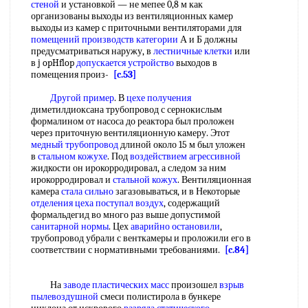
стеной
и установкой — не мепее 0,8 м как
организованы выходы из вентиляционных камер
выходы из камер с приточными вентиляторами для
помещений производств категории
А и Б должны
предусматриваться наружу, в
лестничные клетки
или
в j opHflop
допускается устройство
выходов в
помещения произ-
[c.53]
Другой пример
. В
цехе получения
диметилдиоксана трубопровод с сернокислым
формалином от насоса до реактора был проложен
через приточную вентиляционную камеру. Этот
медный трубопровод
длиной около 15 м был уложен
в
стальном кожухе
. Под
воздействием агрессивной
жидкости он ирокорродировал, а следом за ним
ирокорродировал и
стальной кожух
. Вентиляционная
камера
стала сильно
загазовываться, и в Некоторые
отделения цеха
поступал воздух
, содержащий
формальдегид во много раз выше допустимой
санитарной нормы
. Цех
аварийно остановили
,
трубопровод убрали с венткамеры и проложили его в
соответствии с нормативными требованиями.
[c.84]
На
заводе пластических масс
произошел
взрыв
пылевоздушной
смеси полистирола в бункере