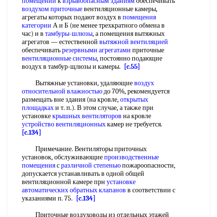
помещений
к
взрывоопасным зданиям
обеспечивать
воздухом приточные
вентиляционные камеры,
агрегаты которых подают воздух в
помещения
категории
А и Б (не менее трехкратного обмена в
час) и в
тамбуры-шлюзы
, а помещения вытяжных
агрегатов — естественной
вытяжной вентиляцией
обеспечивать
резервными агрегатами
приточные
вентиляционные системы
, постоянно подающие
воздух в тамбур-щлюзы и камеры.
[c.55]
Вытяжные установки, удаляющие
воздух
относительной влажностью
до 70%, рекомендуется
размещать вне здания (на кровле,
открытых
площадках
и т. п.). В этом случае, а также при
установке
крышных вентиляторов
на кровле
устройство вентиляционных
камер не требуется.
[c.134]
Примечание. Вентиляторы приточных
установок, обслуживающие
производственные
помещения
с
различной степенью
пожароопасности,
допускается устанавливать в одной общей
вентиляционной камере прн
установке
автоматических
обратных клапанов
в соответствии с
указаниями п. 75.
[c.134]
Приточные воздуховоды из отдельных этажей