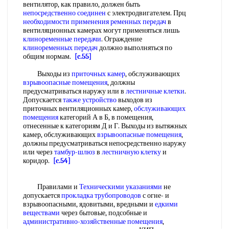
вентилятор, как правило, должен быть
непосредственно соединен
с электродвигателем. Прц
необходимости применения
ременных передач
в
вентиляционных камерах могут применяться лишь
клиноременные передачи
. Ограждение
клиноременных передач
должно выполняться по
общим нормам.
[c.55]
Выходы из
приточных камер
, обслуживающих
взрывоопасные помещения
, должны
предусматриваться наружу или в
лестничные клетки
.
Допускается
также устройство
выходов из
приточных вентиляционных камер,
обслуживающих
помещения
категорий А в Б, в помещения,
отнесенные к категориям Д и Г. Выходы из вытяжных
камер, обслуживающих
взрывоопасные помещения
,
должны предусматриваться непосредственно наружу
или через
тамбур-шлюз
в
лестничную клетку
и
коридор.
[c.54]
Правилами и
Техническими указаниями
не
допускается
прокладка трубопроводов
с огне- и
взрывоопасными, ядовитыми, вредными и
едкими
веществами
через бытовые, подсобные и
административно-хозяйственные помещения
,