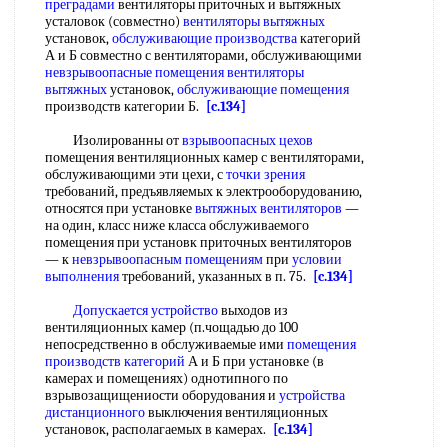
преградами
вентиляторы приточных и вытяжных
усталовок (совместно)
вентиляторы вытяжных
установок,
обслуживающие производства
категорий
А и Б совместно с вентиляторами, обслуживающими
невзрывоопасные помещения
вентиляторы
вытяжных
установок,
обслуживающие помещения
производств категории Б.
[c.134]
Изолированны от
взрывоопасных цехов
помещения вентиляционных камер с вентиляторами,
обслуживающими эти цехи, с
точки зрения
требований, предъявляемых к электрооборудованию,
относятся при установке
вытяжных вентиляторов
—
на один, класс ниже класса обслуживаемого
помещения при установк приточных вентиляторов
— к
невзрывоопасным помещениям
при
условии
выполнения
требований, указанных в п. 75.
[c.134]
Допускается устройство
выходов из
вентиляционных камер (п.чощадью до 100
непосредственно в обслуживаемые ими
помещения
производств категорий
А и Б при установке (в
камерах и помещениях) однотипного по
взрывозащищениости оборудования и
устройства
дистанционного
выключения вентиляционных
установок, располагаемых в камерах.
[c.134]