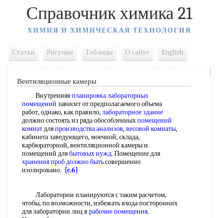
Справочник химика 21
ХИМИЯ И ХИМИЧЕСКАЯ ТЕХНОЛОГИЯ
Статьи
Рисунки
Таблицы
О сайте
English
Вентиляционные камеры
Внутренняя
планировка лабораторных
помещений
зависит от предполагаемого объема
работ, однако, как правило,
лабораторное здание
должно состоять из ряда обособленных
помещений
комнат
для
производства анализов
,
весовой комнаты
,
кабинета заведующего, моечной, склада,
карбюраторной, вентиляционной камеры и
помещений для
бытовых нужд
. Помещение для
хранения проб
должно быть
совершенно
изолировано.
[c.6]
Лаборатории планируются с таким расчетом,
чтобы, по возможности, избежать входа посторонних
для лаборатории лиц в
рабочие помещения
.