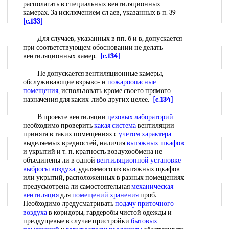
располагать в специальных вентиляционных
камерах. За исключением сл аев, указанных в п. 39
[c.133]
Для случаев, указанных в пп. б и в, допускается
при соответствующем обосновании не делать
вентиляционных камер.
[c.134]
Не допускается вентиляционные камеры,
обслуживающие взрыво- н
пожароопасные
помещения
, использовать кроме своего прямого
назначения для каких-либо других целее.
[c.134]
В проекте вентиляции
цеховых лабораторий
необходимо проверить
какая система
вентиляции
принята в таких помещениях с
учетом характера
выделяемых вредностей, наличия
вытяжных шкафов
и укрытий и т. п. кратность воздухообмена не
объединены ли в одной
вентиляционной установке
выбросы воздуха
, удаляемого из вытяжных щкафов
или укрытий, расположенных в разных помещениях
предусмотрена ли самостоятельная
механическая
вентиляция
для
помещений хранения
проб.
Необходимо лредусматривать
подачу приточного
воздуха
в коридоры, гардеробы чистой одежды и
преддущевые в случае пристройки
бытовых