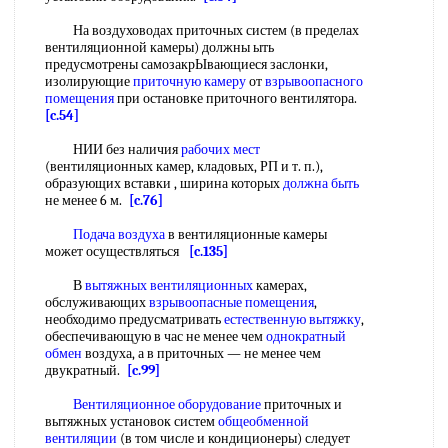
На воздуховодах приточных систем (в пределах
вентиляционной камеры) должны ыть
предусмотрены самозакрЫвающиеся заслонки,
изолирующие
приточную камеру
от
взрывоопасного
помещения
при остановке приточного вентилятора.
[c.54]
НИИ без наличия
рабочих мест
(вентиляционных камер, кладовых, РП и т. п.),
образующих вставки , ширина которых
должна быть
не менее 6 м.
[c.76]
Подача воздуха
в вентиляционные камеры
может осуществляться
[c.135]
В
вытяжных вентиляционных
камерах,
обслуживающих
взрывоопасные помещения
,
необходимо предусматривать
естественную вытяжку
,
обеспечивающую в час не менее чем
однократный
обмен
воздуха, а в приточных — не менее чем
двукратный.
[c.99]
Вентиляционное оборудование
приточных и
вытяжных установок систем
общеобменной
вентиляции
(в том числе и кондиционеры) следует