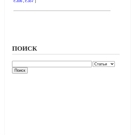
c.356
,
c.357
]
ПОИСК