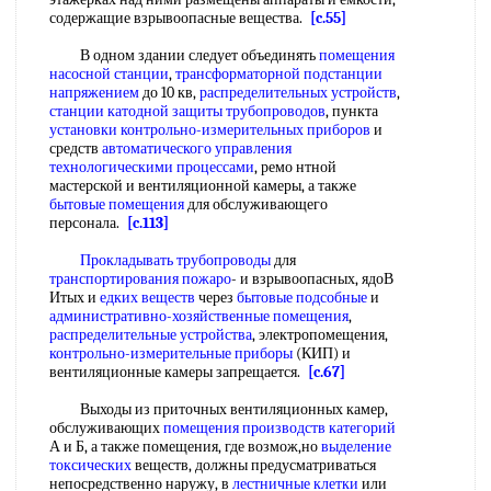
содержащие взрывоопасные вещества.
[c.55]
В одном здании следует объединять
помещения
насосной станции
,
трансформаторной подстанции
напряжением
до 10 кв,
распределительных устройств
,
станции катодной защиты трубопроводов
, пункта
установки контрольно-измерительных приборов
и
средств
автоматического управления
технологическими процессами
, ремо нтной
мастерской и вентиляционной камеры, а также
бытовые помещения
для обслуживающего
персонала.
[c.113]
Прокладывать трубопроводы
для
транспортирования пожаро
- и взрывоопасных, ядоВ
Итых и
едких веществ
через
бытовые подсобные
и
административно-хозяйственные помещения
,
распределительные устройства
, электропомещения,
контрольно-измерительные приборы
(КИП) и
вентиляционные камеры запрещается.
[c.67]
Выходы из приточных вентиляционных камер,
обслуживающих
помещения производств категорий
А и Б, а также помещения, где возмож,но
выделение
токсических
веществ, должны предусматриваться
непосредственно наружу, в
лестничные клетки
или