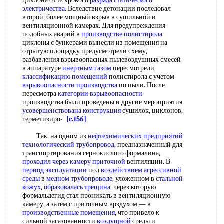
циклона от искрового
разряда статического
электричества
. Вследствие детонации последовал
второй, более мощный взрыв в сушильной и
вентиляционной камерах. Для предупреждения
подобных аварий в
производстве полистирола
циклоны с бункерами вынесли из помещения на
отрытую площадку предусмотрели схему,
разбавления взрывоопасных пылевоздушных смесей
в аппаратуре
инертным газом
пересмотрели
классификацию помещений
полистирола с учетом
взрывоопасности производства
по пыли. После
пересмотра
категории взрывоопасности
производства были проведены и другие мероприятия
усовершенствована конструкция
сушилок, циклонов,
герметизиро-
[c.156]
Так, на одном из
нефтехимических предприятий
технологический трубопровод
, предназначенный для
транспортирования сернокислого формалина,
проходил через
камеру приточной
вентиляции. В
период эксплуатации
под
воздействием агрессивной
среды
в
медном трубопроводе
, уложенном в
стальной
кожух
,
образовалась трещина
, через которую
формальдегид стал проникать в вентиляционную
камеру, а затем с приточным врздухом — в
производственные помещения
, что привело к
сильной загазованности
воздущной
среды и