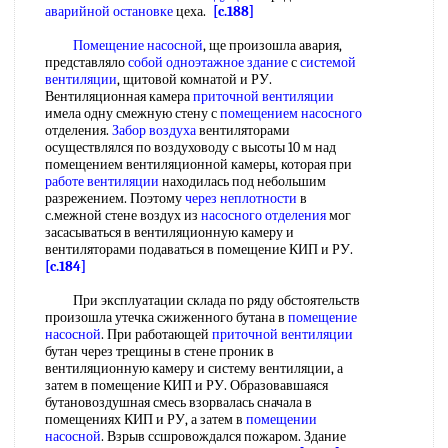
аварийной остановке
цеха.
[c.188]
Помещение насосной
, ще произошла авария,
представляло
собой
одноэтажное здание
с
системой
вентиляции
, щитовой комнатой и РУ.
Вентиляционная камера
приточной вентиляции
имела одну смежную стену с
помещением насосного
отделения.
Забор воздуха
вентиляторами
осуществлялся по воздуховоду с высоты 10 м над
помещением вентиляционной камеры, которая при
работе вентиляции
находилась под небольшим
разрежением. Поэтому
через неплотности
в
с.межной стене воздух из
насосного отделения
мог
засасываться в вентиляционную камеру и
вентиляторами подаваться в помещение КИП и РУ.
[c.184]
При эксплуатации склада по ряду обстоятельств
произошла утечка сжиженного бутана в
помещение
насосной
. При работающей
приточной вентиляции
бутан через трещины в стене проник в
вентиляционную камеру и систему вентиляции, а
затем в помещение КИП и РУ. Образовавшаяся
бутановоздушная смесь взорвалась сначала в
помещениях КИП и РУ, а затем в
помещении
насосной
. Взрыв ссшровождался пожаром. Здание