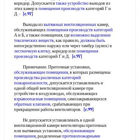
коридор. Допускается
также устройство
выходов из
этих камер в
помещения производств
категоряй Г и
Д. -
[c.97]
Выходы из
вытяжных вентиляционных
камер,
обслуживающих
помещения производств категорий
А и Б, а также помещения, где
возможно выделение
токсических веществ
, как правило,
должны быть
непосредственно наружу или через тамбур (щлюз) в
лестничную клетку
, коридор или
помещения
производств
категорий Г и Д.
[c.97]
Примечание. Приточные установки,
обслуживающие помещения
, в которых размещены
производства различных
категорий
пожароопасности
, допускается устанавливать н
одной общей вентиляционной камере при
устройстве в воздуховодах, обслуживающих
взрывоопасные помещения
, самозакрывающнхся
обратных клапанов
, срабатывающих при
прекращении работы вентиляторов.
[c.99]
Не допускается устанавливать в одной
вентиляционной камере вентиляторы приточных
или вытяжных установок,
обслуживающие
помещения
, разделенные
противопожарными