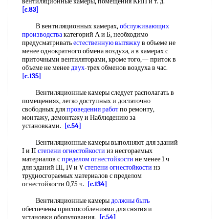
вентиляционные камеры, помещения КИП и т. д.
[c.83]
В вентиляционных камерах,
обслуживающих
производства
категорий А и Б, необходимо
предусматривать
естественную вытяжку
в объеме не
менее однократного обмена воздуха, а в камерах с
приточными вентиляторами, кроме того,— приток в
объеме не менее
двух
-трех обменов воздуха в час.
[c.135]
Вентиляционные камеры следует располагать в
помещениях, легко доступных и достаточно
свободных для
проведения работ
по ремонту,
монтажу, демонтажу и Наблюдению за
установками.
[c.54]
Вентиляционные камеры выполняют для зданий
I и II
степени огнестойкости
из несгораемых
материалов с
пределом огнестойкости
не менее 1 ч
для зданий III, IV и V
степени огнестойкости
нз
трудносгораемых материалов с пределом
огнестойкости 0,75 ч.
[c.134]
Вентиляционные камеры
должны быть
обеспечены приспособлениями для снятия и
установки оборудования.
[c.54]