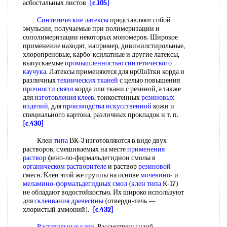
асбостальных листов
[c.105]
Синтетические латексы
представляют собой
эмульсии, получаемые при полимеризации и
сополимеризации некоторых мономеров. Широкое
применение находят, напрнмер, дивинилстирольные,
хлоропреновые, карбо-ксилатные и другие латексы,
выпускаемые
промышленностью синтетического
каучука
. Латексы применяются для нр01н1тки корда и
различных
технических тканей
с целью повышения
прочности связи
корда или ткани с резиной, а также
для
изготовления клеев
, тонкостенных
резиновых
изделий
, для
производства искусственной
кожи и
специального картона, различных прокладок н т. п.
[c.430]
Клеи
типа
ВК-3 изготовляются в виде двух
растворов, смешиваемых на месте
применения
раствор
фено-ло-формальдегиднон смолы в
органическом растворителе
и раствор
резиновой
смесн. Клеи этой же группы на основе
мочевино
- и
меламино-формальдегидных смол
(
клен
типа
К-17)
не обладают водостойкостью. Их широко используют
для
склеивания древесины
(отверди-тель —
хлористый аммоний).
[c.432]
Растительные клеи
. Рассмотрены наиб,