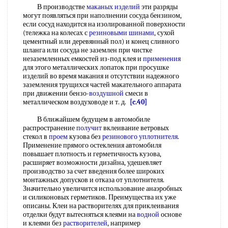
В производстве
маканых изделий
эти разряды
могут появляться при наполнении сосуда бензином,
если сосуд находится на изолированной поверхности
(тележка на колесах с
резиновыми шинами
, сухой
цементный или деревянный пол) и конец сливного
шланга или сосуда не заземлен при чистке
незаземленных емкостей из-под клея и
применения
для этого металлических лопаток при просушке
изделий во время макания и отсутствии надежного
заземления трущихся частей макательного аппарата
при движении бензо-
воздушной
смеси в
металлическом воздуховоде и т. д.
[c.40]
В ближайшем будущем в автомобиле
распространение
получит
вклеивание ветровых
стекол в
проем
кузова без
резинового уплотнителя
.
Применение прямого остекления автомобиля
повышает плотность и герметичность кузова,
расширяет возможности дизайна, удешевляет
производство за счет введения более широких
монтажных допусков и отказа от уплотнителя.
Значительно увеличится использование анаэробных
и силиконовых герметиков. Преимущества их уже
описаны. Клеи на растворителях для приклеивания
отделки будут вытесняться клеями на
водной
основе
и клеями без
растворителей
, например