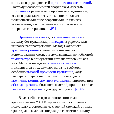
от всякого рода примесей
органических соединений
.
Поэтому необходимо при сборке схем избегать
применения
резиновых и пробковых соединений,
всякого рода клеев и замазок, а пользоваться
цельнопаяными либо собранными на шлифах
установками, изготовленными из стекла и т. п.
инертных материалов.
[c.94]
Применение клеев
для
крепления резины
к
металлу без вулканизации
находит
в ряде случаев
широкое распространение. Методы холодного
крепления резины
к металлу основаны на
использовании клеев, отверждающихся при обычной
темперагуре
в присутствии катализаторов или без
них. Методы холэдмого
крепления резины
применяются в тех случаях, когда не требуется
особенно
высокой
прочности крепления
, когда
размеры аппарата не позволяют производить
крепление резины
другими методами
, например, при
обкладке резиной
больших емкостей, при при клейке
резиновых ковриков
и для других целей.
[c.585]
В дальнейшем при изготовлении галош
артикул-фасона 206 ПС проектируется устранить
полустельку, совместив ее с черной стелькой, а также
три отдельные детали подкладки совместить в одну