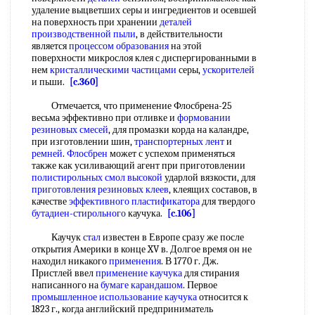
удаление выцветших серы и ингредиентов и осевшей
на поверхность при хранении
деталей
производственной пыли
, в действительности
является
процессом образования
на этой
поверхности микрослоя клея с диспергированными в
нем
кристаллическими частицами
серы,
ускорителей
и пьши.
[c.360]
Отмечается, что применение Флосбрена-25
весьма эффективно при отливке и
формовании
резиновых смесей
, для промазки корда на каландре,
при изготовлении шин,
транспортерных лент
и
ремней
.
Флосбрен
может с успехом применяться
также как усиливающий агент при приготовлении
полистирольных смол
высокой
ударлой вязкости, для
приготовления резиновых клеев
, клеящих составов, в
качестве
эффективного пластификатора
для твердого
бутадиен-стирольного
каучука.
[c.106]
Каучук
стал
известен в Европе сразу же после
открытия Америки в конце XV в. Долгое время он не
находил никакого
применения
. В 1770 г. Дж.
Пристлей ввел
применение каучука
для стирания
написанного на
бумаге карандашом
. Первое
промышленное использование
каучука
относится к
1823 г., когда английский предприниматель