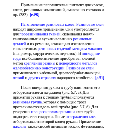
Применение паполнитель и пигмент для красок,
клеев, резиновых композиций, смазочных составов и
пр. (282)
[c.98]
Изготовление резиновых клеев
.
Резиновые клеи
находят широкое применение. Они употребляются
для
прорезинивания тканей
, склеивания невул-
канизованных и вулканизованных
резиновых
деталей
и их ремонта, а также для изготовления
тонкостенных
резиновых изделий
методом макания
(например, хирургических перчаток). В
последние
годы
все большее значение приобретает клеевой
метод
крепления резины
к
поверхности металлов
железобетонных конструкций
.
Резиновые клеи
применяются в кабельной, деревообрабатывающей,
легкой
и
других отраслях
народного хозяйства.
[c.91]
После введения рукава в трубу один конец его
отбортовы-вается на фланец (рис. 5.7, а). Для
прижатия рукава к стейкам трубы используется
резиновая груша
, которая с помощью троса
проталкивается вдоль всей трубы (рис. 5.7, б). Для
ускорения
процесса полимеризации
клея труба
подогревается снаружи. После
отверждения клея
отбортовывается второй конец рукава. Применение
находит
также способ пневматического футерования,