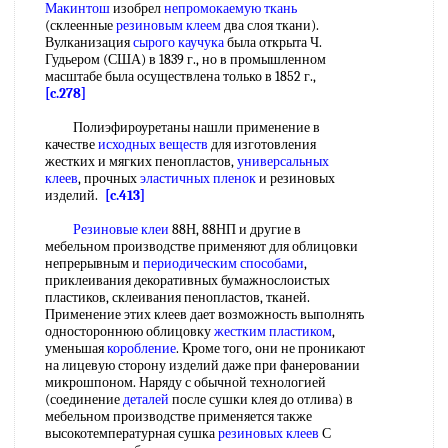
Макинтош
изобрел
непромокаемую ткань
(склеенные
резиновым клеем
два слоя ткани).
Вулканизация
сырого каучука
была открыта Ч.
Гудьером (США) в 1839 г., но в промышленном
масштабе была осуществлена только в 1852 г.,
[c.278]
Полиэфироуретаны нашли применение в
качестве
исходных веществ
для изготовления
жестких и мягких пенопластов,
универсальных
клеев
, прочных
эластичных пленок
и резиновых
изделий.
[c.413]
Резиновые клеи
88Н, 88НП и другие в
мебельном производстве применяют для облицовки
непрерывным и
периодическим способами
,
приклеивания декоративных бумажнослоистых
пластиков, склеивания пенопластов, тканей.
Применение этих клеев дает возможность выполнять
одностороннюю облицовку
жестким пластиком
,
уменьшая
коробление
. Кроме того, они не проникают
на лицевую сторону изделий даже при фанеровании
микрошпоном. Наряду с обычной технологией
(соединение
деталей
после сушки клея до отлива) в
мебельном производстве применяется также
высокотемпературная сушка
резиновых клеев
С