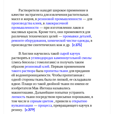
Растворители находят широкое применение в
качестве экстрагента для извлечения растительных
масел и жиров, в
резиновой промышленности
— для
производства клеев
, в
лакокрасочной
промышленности
— при изготовлении лаков и
масляных красок. Кроме того, они применяются для
различных технических целей —
промывки деталей
,
ремонте оборудования
,
химической чистке одежды
, в
производстве синтетических кож и др.
[c.175]
В Англии научились такой
сырой каучук
растворять в
углеводородах каменноугольной смолы
(смесь бензола с гомологами) и получать таким
образом
резиновый клей
. Первым применением
такого раствора
была
пропитка ткани
для придания
ей водонепроницаемости. Чтобы пропитанная с
одной стороны ткань была пе липкой, ее складывали
вдвое. Плащи из такой двойной ткани по имени ее
изобретателя Мак-Интоша назывались
макинтошами. Дальнейшие попытки устранить
липкость
ткани посредством присыпки порошками, в
том числе и
серным цветом
, привели к
открытию
вулканизации
—
процесса
, превращающего каучук в
резину.
[c.279]