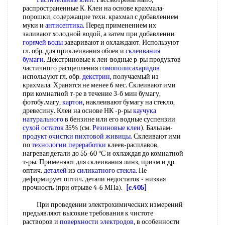
распространенные К. Клеи на основе крахмала-
порошки, содержащие техн. крахмал с добавлением
муки и
антисептика
. Перед применением их
заливают холодной водой, а затем при добавлении
горячей воды
заваривают и охлаждают. Используют
гл. обр. для приклеивания обоев и
склеивания
бумаги
. Декстриновые к леи-водные р-ры продуктов
частичного расщепления
гомополисахаридов
используют гл. обр.
декстрин
, получаемый из
крахмала. Хранятся не менее 6 мес. Склеивают ими
при комнатной т-ре в течение З-б мин бумагу,
фотобу.магу,
картон
, наклеивают бумагу на стекло,
древесину. Клеи на основе НК -р-ры
каучука
натурального
в бензине или его водные суспензии
сухой остаток
35% (см.
Резиновые клеи
). Бальзам-
продукт очистки
пихтовой живицы
. Склеивают ими
по
технологии переработки
клеев-расплавов,
нагревая детали до 55-60 °С и охлаждая до комнатной
т-ры. Применяют для склеивания линз, призм и др.
оптич.
деталей
из
силикатного стекла
. Не
деформирует оптич. детали недостаток - низкая
прочность (при отрыве 4-6 МПа).
[c.405]
При проведении электрохимических измерений
предъявляют высокие требования к чистоте
растворов и
поверхности электродов
, в особенности