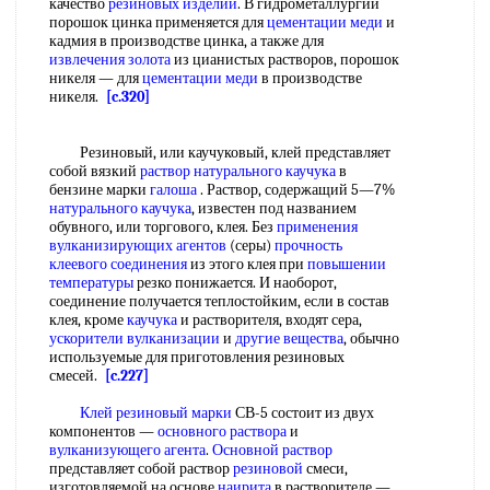
качество
резиновых изделий
. В гидрометаллургии
порошок цинка применяется для
цементации меди
и
кадмия в производстве цинка, а также для
извлечения золота
из цианистых растворов, порошок
никеля — для
цементации меди
в производстве
никеля.
[c.320]
Резиновый, или каучуковый, клей представляет
собой вязкий
раствор натурального каучука
в
бензине марки
галоша
. Раствор, содержащий 5—7%
натурального каучука
, известен под названием
обувного, или торгового, клея. Без
применения
вулканизирующих агентов
(серы)
прочность
клеевого соединения
из этого клея при
повышении
температуры
резко понижается. И наоборот,
соединение получается теплостойким, если в состав
клея, кроме
каучука
и растворителя, входят сера,
ускорители вулканизации
и
другие вещества
, обычно
используемые для приготовления резиновых
смесей.
[c.227]
Клей резиновый марки
СВ-5 состоит из двух
компонентов —
основного раствора
и
вулканизующего агента
.
Основной раствор
представляет собой раствор
резиновой
смеси,
изготовляемой на основе
наирита
в растворителе —