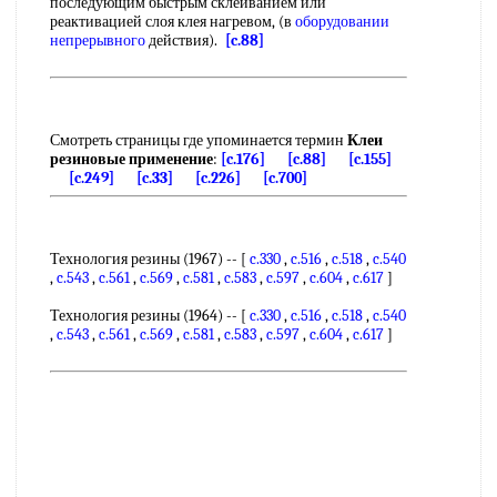
последующим быстрым склеиванием или
реактивацией слоя клея нагревом, (в
оборудовании
непрерывного
действия).
[c.88]
Смотреть страницы где упоминается термин
Клеи
резиновые применение
:
[c.176]
[c.88]
[c.155]
[c.249]
[c.33]
[c.226]
[c.700]
Технология резины (1967) -- [
c.330
,
c.516
,
c.518
,
c.540
,
c.543
,
c.561
,
c.569
,
c.581
,
c.583
,
c.597
,
c.604
,
c.617
]
Технология резины (1964) -- [
c.330
,
c.516
,
c.518
,
c.540
,
c.543
,
c.561
,
c.569
,
c.581
,
c.583
,
c.597
,
c.604
,
c.617
]