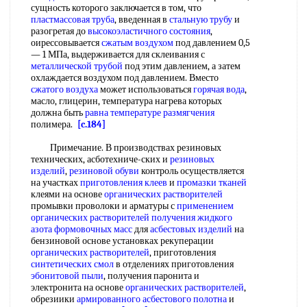
сущность которого заключается в том, что
пластмассовая труба
, введенная в
стальную трубу
и
разогретая до
высокоэластичного состояния
,
оирессовывается
сжатым воздухом
под давлением 0,5
— 1 МПа, выдерживается для склеивания с
металлической трубой
под этим давлением, а затем
охлаждается воздухом под давлением. Вместо
сжатого воздуха
может использоваться
горячая вода
,
масло, глицерин, температура нагрева которых
должна быть
равна
температуре размягчения
полимера.
[c.184]
Примечание. В производствах резиновых
технических, асботехниче-ских и
резиновых
изделий
,
резиновой обуви
контроль осуществляется
на участках
приготовления клеев
и
промазки тканей
клеями на основе
органических растворителей
промывки проволоки и арматуры с
применением
органических растворителей
получения жидкого
азота
формовочных масс
для
асбестовых изделий
на
бензиновой основе установках рекуперации
органических растворителей
, приготовления
синтетических смол
в отделениях приготовления
эбонитовой пыли
, получения паронита и
электронита на основе
органических растворителей
,
обрезиики
армированного асбестового полотна
и