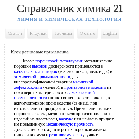
Справочник химика 21
ХИМИЯ И ХИМИЧЕСКАЯ ТЕХНОЛОГИЯ
Статьи
Рисунки
Таблицы
О сайте
English
Клеи резиновые применение
Кроме
порошковой металлургии
металлические
порошки
высокой
дисперсности применяются в
качестве катализаторов
(железо, никель, медь и др.) в
химической промышленности
, для
кислороднофлюсовой сварки и
магнитной
дефектоскопии
(железо), в
производстве изделий
из
полимерных материалов и в
лакокрасочной
промышленности
(цинк, свинец, железо, никель), в
аккумуляторном производстве (свинец), при
изготовлении пирофоров и т. д. Применение тонких
порошков железа, меди и никеля при изготовлении
изделий из пластмассы,
каучука
или нейлона придает
им повышенную
механическую прочность
.
Добавление высокодисперсных порошков железа,
цинка и висмута к
резиновому клею
улучшает