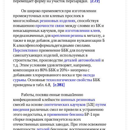
перемещает форму на участок перезарядки.
[c.72]
Он широко применяется при изготовлении
промежуточных или клеевых прослоек в
многослойных
резиновых изделиях
, способствуя
повышению
прочности связи
между слоями из БК и
ненасыщенных каучуков, при
изготовлении клеев
,
предназначенных для
крепления резины
к металлу, а
также в виде добавок для активации вулканизации Б
К алкилфенолоформальдегидными смолами.
Перспективно
применение ББК для получения
самозатухающих изделий, используемых в
строительстве, производстве
деталей
автомобилей
и
т.д. Этим условиям удовлетворяет, например,
композиция из 80% ББК и 20%> неопрена с
добавками хлорированного воска и три
оксида
сурьмы
. Основные
технологические свойства
ББК
приведены в табл. 6.8,
[c.281]
Работы, посвяш енные повьш1ению
конфекционной клейкости
шинных резиновых
смесей на основе
синтетических каучуков
[531]
путем
введения
различных смол не привели к устранению
этого недостатка, и
применение бензина
БР-1 при
сборке покрышек практикуется на всех
отечественных шинных заводах. При этом освежение
поверхности
деталей
бензином, воспринимаемое как