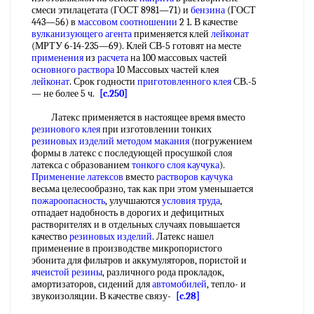
смеси этилацетата (ГОСТ 8981—71) и
бензина
(ГОСТ
443—56) в
массовом соотношении
2 1. В качестве
вулканизующего агента
применяется клей
лейконат
(МРТУ 6-14-235—69). Клей СВ-5 готовят на месте
применения
из
расчета
на 100 массовых частей
основного раствора
10 Массовых частей клея
лейконат
. Срок годности
приготовленного клея
СВ.-5
— не более 5 ч.
[c.250]
Латекс применяется в настоящее время вместо
резинового клея
при изготовлении тонких
резиновых изделий
методом макания
(погружением
формы в латекс с последующей просушкой слоя
латекса с образованием
тонкого слоя
каучука
).
Применение латексов
вместо
растворов каучука
весьма целесообразно, так как при этом уменьшается
пожароопасность
, улучшаются
условия труда
,
отпадает надобность в дорогих и дефицитных
растворителях и в отдельных случаях повышается
качество
резиновых изделий
. Латекс нашел
применение в производстве микропористого
эбонита для фильтров и аккумуляторов, пористой и
ячеистой резины
, различного рода прокладок,
амортизаторов, сидений для
автомобилей
, тепло- и
звукоизоляции. В качестве связу-
[c.28]