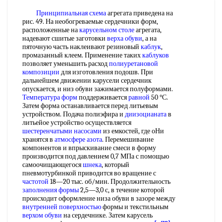
Принципиальная схема
агрегата приведена на
рис. 49. На необогреваемые сердечники форм,
расположенные на
карусельном столе
агрегата,
надевают сшитые заготовки
верха обуви
, а на
пяточную часть наклеивают резиновый
каблук
,
промазанный клеем. Применение таких
каблуков
позволяет уменьшить расход
полиуретановой
композиции
для изготовления подошв. При
дальнейшем движении карусели сердечник
опускается, и низ обуви зажимается полуформами.
Температура форм
поддерживается
равной
50 °С.
Затем форма останавливается перед литьевым
устройством. Подача полиэфира и
диизоцианата
в
литьейое устройство осуществляется
шестеренчатыми насосами
из емкостей, где оНи
хранятся в
атмосфере азота
. Перемешивание
компонентов и впрыскивание смеси в форму
производится под давлением 0,7 МПа с помощью
самоочищающегося
шнека
, который
пневмотурбинкой приводится во вращение с
частотой
18—20 тыс. об/мин. Продолжительность
заполнения формы
2,5—3,0 с, в течение которой
происходит оформление низа обуви в зазоре между
внутренней поверхностью
формы и текстильным
верхом обуви
на сердечнике. Затем карусель