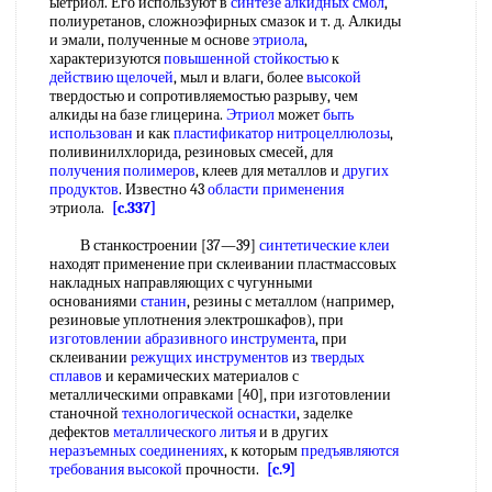
ыетриол. Его используют в
синтезе алкидных смол
,
полиуретанов, сложноэфирных смазок и т. д. Алкиды
и эмали, полученные м основе
этриола
,
характеризуются
повышенной стойкостью
к
действию щелочей
, мыл и влаги, более
высокой
твердостью и сопротивляемостью разрыву, чем
алкиды на базе глицерина.
Этриол
может
быть
использован
и как
пластификатор нитроцеллюлозы
,
поливинилхлорида, резиновых смесей, для
получения полимеров
, клеев для металлов и
других
продуктов
. Известно 43
области применения
этриола.
[c.337]
В станкостроении [37—39]
синтетические клеи
находят применение при склеивании пластмассовых
накладных направляющих с чугунными
основаниями
станин
, резины с металлом (например,
резиновые уплотнения электрошкафов), при
изготовлении абразивного инструмента
, при
склеивании
режущих инструментов
из
твердых
сплавов
и керамических материалов с
металлическими оправками [40], при изготовлении
станочной
технологической оснастки
, заделке
дефектов
металлического литья
и в других
неразъемных соединениях
, к которым
предъявляются
требования
высокой
прочности.
[c.9]