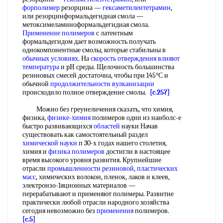
форполимер
резорцина —
гексаметилентетрамин
,
или резорцинформальдегндная смола —
метоксимеламнноформальдегидная смола.
Применение полимеров
с латентным
формальдегидом дает возможность получать
однокомпонентные смолы, которые стабильны в
обычных условиях
. На
скорость отверждения
влияют
температура
и pH среды. Щелочность большинства
резиновых смесей достаточна, чтобы при 145°С и
обычной
продолжительности вулканизации
происходило полное отверждение смолы.
[c.257]
Можно без греунеличения сказать, что химия,
физика,
физике-химия
полимеров одии из нанболс-е
быстро развивающихся
областей
науки Начав
существовать как самостоятельный раздел
химической науки
п 30-х годах нашего столетия,
химия и
физика полимеров
достигли в настоящее
время высокого уровня развития. Крупнейшие
отрасли
промышленности резиновой
,
пластических
масс
, химических волокон, пленок, лаков и клеев,
электронзо-1яционных материалов —
перерабатывают и применяют полимеры. Развитие
практически любой отрасли народного хозяйства
сегодня невозможно без
применения
полимеров.
[c.5]