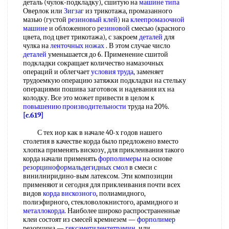
деталь (чулок-подкладку), сшитую на
машине типа
Оверлок или
Зигзаг
из трикотажа, промазанного
мазью (густой
резиновый клей
) на
клеепромазочной
машине
и обложенного
резиновой
смесью (красного
цвета, под цвет трикотажа), с закроем
деталей
для
чулка на
ленточных ножах
. В этом случае число
деталей
уменьшается до 6. Применение сшитой
подкладки сокращает количество намазочных
операций и облегчает
условия труда
, заменяет
трудоемкую операцию затяжки подкладки на стельку
операциями пошива заготовок и надевания их на
колодку. Все это может привести в целом к
повышению производительности
труда на 20%.
[c.619]
С тех иор как в начале 40-х годов нашего
столетия в качестве корда было предложено вместо
хлопка применять вискозу, для приклеивания такого
корда начали применять
форполимеры
на основе
резорциноформальдегидных смол
в смеси с
винилниридино-вым латексом. Эти композиции
применяют и сегодня для приклеивания почти всех
видов
корда вискозного
, полиамидного,
полиэфирного, стекловолокнистого, арамидного и
металлокорда
. Наиболее широко распространенные
клеи состоят из смесей кремнезем —
форполимер
резорцина —
гексаметилентетрамин
, или