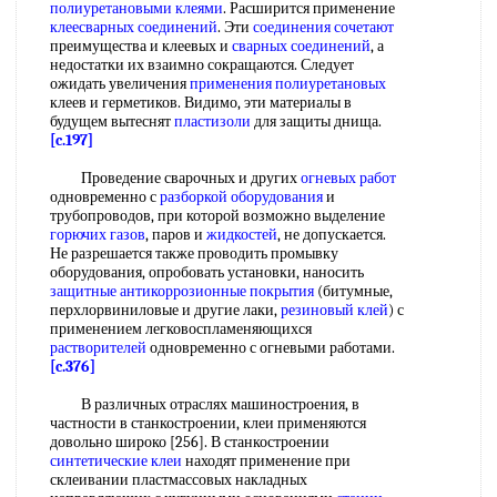
полиуретановыми клеями
. Расширится применение
клеесварных соединений
. Эти
соединения сочетают
преимущества и клеевых и
сварных соединений
, а
недостатки их взаимно сокращаются. Следует
ожидать увеличения
применения полиуретановых
клеев и герметиков. Видимо, эти материалы в
будущем вытеснят
пластизоли
для защиты днища.
[c.197]
Проведение сварочных и других
огневых работ
одновременно с
разборкой оборудования
и
трубопроводов, при которой возможно выделение
горючих газов
, паров и
жидкостей
, не допускается.
Не разрешается также проводить промывку
оборудования, опробовать установки, наносить
защитные антикоррозионные покрытия
(битумные,
перхлорвиниловые и другие лаки,
резиновый клей
) с
применением легковоспламеняющихся
растворителей
одновременно с огневыми работами.
[c.376]
В различных отраслях машиностроения, в
частности в станкостроении, клеи применяются
довольно широко [256]. В станкостроении
синтетические клеи
находят применение при
склеивании пластмассовых накладных