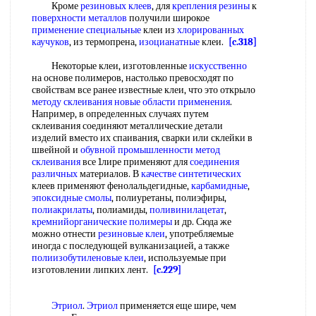
Кроме
резиновых клеев
, для
крепления резины
к
поверхности металлов
получили широкое
применение специальные
клеи из
хлорированных
каучуков
, из термопрена,
изоцианатные
клеи.
[c.318]
Некоторые клеи, изготовленные
искусственно
на основе полимеров, настолько превосходят по
свойствам все ранее известные клеи, что это открыло
методу склеивания
новые области применения
.
Например, в определенных случаях путем
склеивания соединяют металлические детали
изделий вместо их спаивания, сварки или склейки в
швейной и
обувной промышленности
метод
склеивания
все 1лире применяют для
соединения
различных
материалов. В
качестве синтетических
клеев применяют фенолальдегидные,
карбамидные
,
эпоксидные смолы
, полиуретаны, полиэфиры,
полиакрилаты
, полиамиды,
поливинилацетат
,
кремнийорганические полимеры
и др. Сюда же
можно отнести
резиновые клеи
, употребляемые
иногда с последующей вулканизацией, а также
полиизобутиленовые клеи
, используемые при
изготовлении липких лент.
[c.229]
Этриол
.
Этриол
применяется еще шире, чем