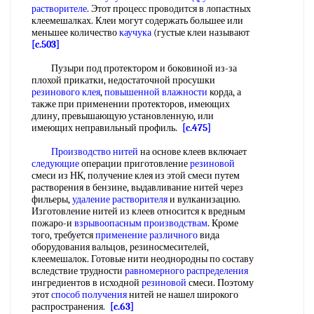
растворителе
. Этот процесс проводится в лопастных
клеемешалках. Клеи могут содержать большее или
меньшее количество
каучука
(густые клеи называют
[c.503]
Пузыри под протектором и боковиной из-за
плохой прикатки, недостаточной просушки
резинового клея
,
повышенной влажности
корда, а
также при применении протекторов, имеющих
длину, превышающую установленную, или
имеющих неправильный профиль.
[c.475]
Производство нитей
на основе клеев включает
следующие
операции приготовление
резиновой
смеси из НК, получение клея из этой смеси путем
растворения в бензине, выдавливание нитей через
фильеры,
удаление растворителя
и вулканизацию.
Изготовление нитей из клеев относится к вредным
пожаро-и
взрывоопасным производствам
. Кроме
того, требуется
применение различного
вида
оборудования вальцов, резиносмесителей,
клеемешалок. Готовые нити неоднородны по составу
вследствие трудности
равномерного распределения
ингредиентов в исходной
резиновой
смеси. Поэтому
этот
способ получения
нитей не нашел широкого
распространения.
[c.63]