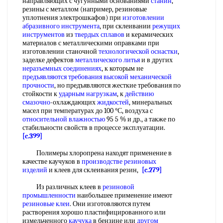
направляющих с чугунными основаниями
станин
,
резины с металлом (например, резиновые
уплотнения электрошкафов) при
изготовлении
абразивного инструмента
, при склеивании
режущих
инструментов
из
твердых сплавов
и керамических
материалов с металлическими оправками при
изготовлении станочной
технологической оснастки
,
заделке дефектов
металлического литья
и в других
неразъемных соединениях
, к которым не
предъявляются требования
высокой
механической
прочности
, но предъявляются жесткие требования по
стойкости к
ударным нагрузкам
, к
действию
смазочно
-охлаждающих
жидкостей
, минеральных
масел при температурах до 100 °С, воздуха с
относительной влажностью
95 5 % и др., а также по
стабильности свойств в процессе эксплуатации.
[c.399]
Полимеры хлоропрена находят применение в
качестве каучуков в
производстве резиновых
изделий
и клеев для склеивания резин,
[c.279]
Из различных клеев в
резиновой
промышленности
наибольшее применение имеют
резиновые клеи
. Они изготовляются путем
растворения хорошо пластифицированного или
измельченного
каучука
в бензине или
другом