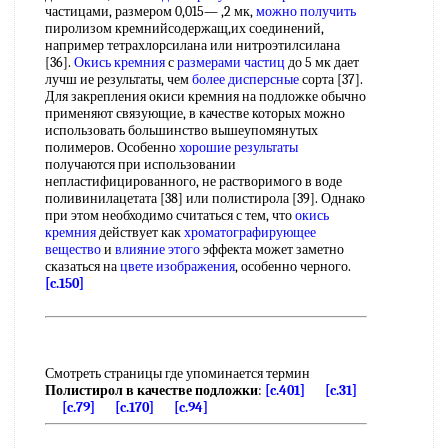
частицами, размером 0,015— ,2 мк,
можно получить
пиролизом кремнийсодержащ,их соединений,
например тетрахлорсилана или нитроэтилсилана
[36].
Окись кремния
с
размерами частиц
до 5 мк дает
лучш ие результаты, чем
более дисперсные
сорта [37].
Для закрепления окиси кремния на подложке обычно
применяют связующие, в качестве которых можно
использовать большинство вышеупомянутых
полимеров. Особенно
хорошие результаты
получаются при использовании
непластифицированного, не растворимого в воде
поливинилацетата [38] или полистирола [39]. Однако
при этом необходимо считаться с тем, что
окись
кремния
действует как
хроматографирующее
вещество
и
влияние этого
эффекта может заметно
сказаться на
цвете изображения
, особенно черного.
[c.150]
Смотреть страницы где упоминается термин
Полистирол в качестве подложки
:
[c.401]
[c.31]
[c.79]
[c.170]
[c.94]