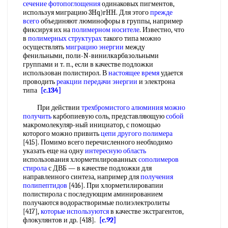
сечение фотопоглощения
одинаковых пигментов,
используя миграцию 3Hq)rHH. Для этого
прежде
всего
объединяют люминофоры в группы, например
фиксируя их на
полимерном носителе
. Известно, что
в
полимерных структурах
такого типа можно
осуществлять
миграцию энергии
между
фенильными, пoли-N-винилкapбaзoльными
группами и т. п., если в качестве подложки
использован полистирол. В
настоящее время
удается
проводить
реакции передачи энергии
и электрона
типа
[c.134]
При действии
трехбромистого алюминия
можно
получить
карбопиевую соль, представляющую
собой
макромолекуляр-ный инициатор, с помощью
которого можно привить
цепи другого полимера
[415]. Помимо всего перечисленного необходимо
указать еще на одну
интересную область
использования хлорметнлированных
сополимеров
стирола
с ДВБ — в качестве подложки для
направлеиного синтеза, например для
получения
полипептидов
[416]. При хлорметилировапии
полистирола с последующим аминированием
получаются водорастворимые полиэлектролиты
[417],
которые используются
в качестве экстрагентов,
флокулянтов и др. [418].
[c.92]