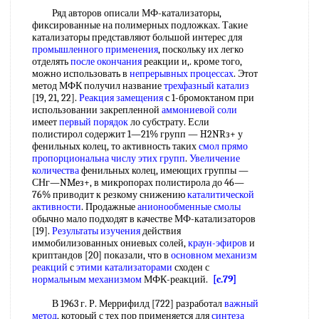
Ряд авторов описали МФ-катализаторы,
фиксированные на полимерных подложках. Такие
катализаторы представляют большой интерес для
промышленного применения
, поскольку их легко
отделять
после окончания
реакции и,. кроме того,
можно использовать в
непрерывных процессах
. Этот
метод МФК получил название
трехфазный катализ
[19, 21, 22].
Реакция замещения
с 1-бромоктаном при
использовании закрепленной
аммониевой соли
имеет
первый порядок
ло субстрату. Если
полистирол содержит 1—21% групп — H2NRз+ у
фенильных колец, то активность таких
смол прямо
пропорциональна числу
этих групп
.
Увеличение
количества
фенильных колец, имеющих группы —
СНг—NMeз+, в микропорах полистирола до 46—
76% приводит к резкому снижению
каталитической
активности
. Продажные
анионообменные смолы
обычно мало подходят в качестве МФ-катализаторов
[19].
Результаты изучения
действия
иммобилизованных ониевых солей,
краун-эфиров
и
криптандов [20] показали, что в
основном механизм
реакций
с
этими катализаторами
сходен с
нормальным механизмом
МФК-реакций.
[c.79]
В 1963 г. Р. Меррифилд [722] разработал
важный
метод
, который с тех пор применяется для
синтеза