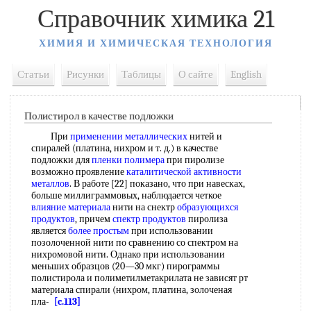
Справочник химика 21
ХИМИЯ И ХИМИЧЕСКАЯ ТЕХНОЛОГИЯ
Статьи
Рисунки
Таблицы
О сайте
English
Полистирол в качестве подложки
При
применении металлических
нитей и
спиралей (платина, нихром и т. д.) в качестве
подложки для
пленки полимера
при пиролизе
возможно проявление
каталитической активности
металлов
. В работе [22] показано, что при навесках,
больше миллиграммовых, наблюдается четкое
влияние материала
нити на снектр
образующихся
продуктов
, причем
спектр продуктов
пиролиза
является
более простым
при использовании
позолоченной нити по сравнению со спектром на
нихромовой нити. Однако при использовании
меньших образцов (20—30 мкг) пирограммы
полистирола и полиметилметакрилата не зависят рт
материала спирали (нихром, платина, золоченая
пла-
[c.113]