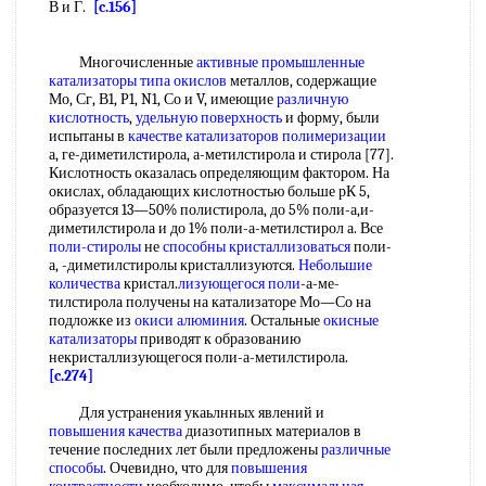
В и Г.
[c.156]
Многочисленные
активные промышленные
катализаторы
типа окислов
металлов, содержащие
Мо, Сг, В1, Р1, N1, Со и V, имеющие
различную
кислотность
,
удельную поверхность
и форму, были
испытаны в
качестве катализаторов полимеризации
а, ге-диметилстирола, а-метилстирола и стирола [77].
Кислотность оказалась определяющим фактором. На
окислах, обладающих кислотностью больше рК 5,
образуется 13—50% полистирола, до 5% поли-а,и-
диметилстирола и до 1% поли-а-метилстирол а. Все
поли-стиролы
не
способны кристаллизоваться
поли-
а, -диметилстиролы кристаллизуются.
Небольшие
количества
кристал.
лизующегося поли
-а-ме-
тилстирола получены на катализаторе Мо—Со на
подложке из
окиси алюминия
. Остальные
окисные
катализаторы
приводят к образованию
некристаллизующегося поли-а-метилстирола.
[c.274]
Для устранения укаьлнных явлений и
повышения качества
диазотипных материалов в
течение последних лет были предложены
различные
способы
. Очевидно, что для
повышения