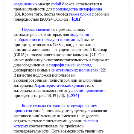
соединенных
между
собой
блоков используется в
промышленности для
производства интерферона
[10]. Кроме того, поставляются
также блоки
с рабочей
поверхностью 1200 24 ООО см .
[c.81]
Первые сведения
о промышленных
фотоматериалах, в которых для
получения
изображения
используется описанный
выше
принцип, относятся к 1958 г., когда появились
описания материала, выпущенного фирмой Кальвар
(США) и получившего название кальфакс [21]. Он
имеет небольшую светочувствительность и содержит
диазосоединение и
гидрофильный коллоид
,
диспергированные в
синтетических полимерах
[22].
В качестве подложки использован
высокопрозрачный полистирол или аналогичные
материалы.
Характеристическая кривая
этого
материала и зависимость ее от
условий проявления
приведены на рис. 18, 19 [23].
[c.224]
Более сложна ситуация
с
моделированием
процессов
типа 1, поскольку не существует аналогов
световосприш1мающих пигментов и не удается
создать систему с пигментами, уровни
энергии
которых
соответствовали бы требуемой
последовательности. Есть возможность увеличить