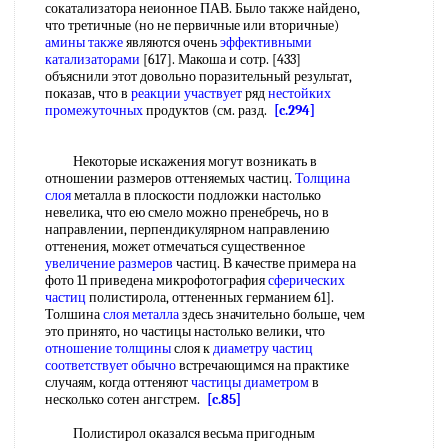
сокатализатора неионное ПАВ. Было также найдено,
что третичные (но не первичные или вторичные)
амины также
являются очень
эффективными
катализаторами
[617]. Макоша и сотр. [433]
объяснили этот довольно поразительный результат,
показав, что в
реакции участвует
ряд
нестойких
промежуточных
продуктов (см. разд.
[c.294]
Некоторые искажения могут возникать в
отношении размеров оттеняемых частиц.
Толщина
слоя
металла в плоскости подложки настолько
невелика, что ею смело можно пренебречь, но в
направлении, перпендикулярном направлению
оттенения, может отмечаться существенное
увеличение размеров
частиц. В качестве примера на
фото 11 приведена микрофотография
сферических
частиц
полистирола, оттененных германием 61].
Толшина
слоя металла
здесь значительно больше, чем
это принято, но частицы настолько велики, что
отношение толщины
слоя к
диаметру частиц
соответствует обычно
встречающимся на практике
случаям, когда оттеняют
частицы диаметром
в
несколько сотен ангстрем.
[c.85]
Полистирол оказался весьма пригодным