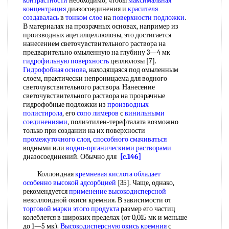
контрастности
необходимо, чтобы
максимальная
концентрация
диазосоединения и
красителя
создавалась
в
тонком слое
на
поверхности подложки
.
В материалах на прозрачных основах, например из
производных ацетилцеллюлозы, это достигается
нанесением светочувствительного раствора на
предварительно омыленную на глубину 3—4 мк
гидрофильную поверхность
целлюлозы [7].
Гидрофобная основа
, находящаяся под омыленным
слоем, практически непроницаема для водного
светочувствительного раствора. Нанесение
светочувствительного раствора на прозрачные
гидрофобные подложки из
производных
полистирола
, его
сопо лимеров
с
винильными
соединениями
, полиэтилен-терефталата возможно
только при создании на их поверхности
промежуточного слоя
,
способного смачиваться
водными или
водно-органическими растворами
диазосоединений. Обычно для
[c.146]
Коллоидная
кремневая кислота
обладает
особенно
высокой адсорбцией
[35]. Чаще, однако,
рекомендуется
применение высокодисперсной
неколлоидной окиси кремния. В зависимости от
торговой марки
этого продукта
размер его частиц
колеблется в широких пределах (от 0,015 мк и меньше
до 1—5 мк).
Высокодисперсную окись кремния
с