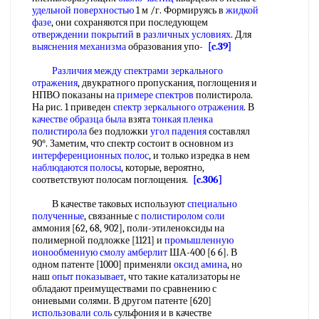
удельной поверхностью
1 м /г. Формируясь в
жидкой
фазе
, они сохраняются при последующем
отверждении покрытий
в
различных условиях
. Для
выяснения механизма
образования упо-
[c.39]
Различия между
спектрами зеркального
отражения
, двукратного пропускания, поглощения и
НПВО показаны на
примере спектров
полистирола.
На рис. 1 приведен
спектр зеркального отражения
. В
качестве образца
была
взята
тонкая пленка
полистирола
без подложки
угол падения
составлял
90°. Заметим, что спектр состоит в основном из
интерференционных полос
, и только изредка в нем
наблюдаются полосы
, которые, вероятно,
соответствуют полосам поглощения.
[c.306]
В качестве таковых используют
специально
полученные
, связанные с
полистиролом соли
аммония [62, 68, 902], поли-этиленоксиды на
полимерной подложке [1121] и
промышленную
ионообменную смолу
амберлит
ША-400 [6 6]. В
одном патенте [1000] применяли
оксид амина
, но
наш
опыт показывает
, что такие катализаторы не
обладают преимуществами по сравнению с
ониевыми солями. В другом патенте [620]
использовали соль
сульфония и в качестве