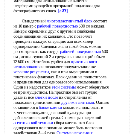
материалом для использования в качестве
недеформирующейся прозрачной подложки для
фотографических слоев
[c.37]
Стандартный
многопластинчатый блок
состоит
из 10 камер с
рабочей поверхностью
600 см каждая.
Камеры скреплены друг с другом и снабжены
соединяющими их каналами. Это позволяет
проводить каждую операцию для всех камер
одновременно. Следовательно такой блок можно
рассматривать как сосуд с
рабочей поверхностью
600
см , использующий 2 л среды и занимающий объем
12 500 см . Этот блок удобен для
практического
использования
и позволяет получать такие же
хорошие результаты
, как и при выращивании в
пластиковых флаконах. Блок сделан из полистирола
и предназначен для одноразового использования.
Один из недостатков
этой системы
может обернуться
ее преимуществом. На практике бывает трудно
удалить все
клетки после
их открепления от
подложки трипсином или
другими агентами
. Однако
остающиеся в
блоке клетки
можно использовать в
качестве инокулята для новой культуры при
добавлении свежей среды. С помощью надежной
асептической техники
сбора клеток этот блок
одноразового пользования. может быть повторно
задействован 3—4 раза.
Система нескольких