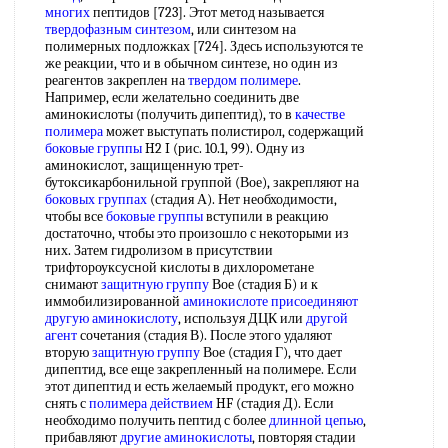
многих
пептидов [723]. Этот метод называется
твердофазным синтезом
, или синтезом на
полимерных подложках [724]. Здесь используются те
же реакции, что и в обычном синтезе, но один из
реагентов закреплен на
твердом полимере
.
Например, если желательно соединить две
аминокислоты (получить дипептид), то в
качестве
полимера
может выступать полистирол, содержащий
боковые группы
H2 I (рис. 10.1, 99). Одну из
аминокислот, защищенную трет-
бутоксикарбонильной группой (Вое), закрепляют на
боковых группах
(стадия А). Нет необходимости,
чтобы все
боковые группы
вступили в реакцию
достаточно, чтобы это произошло с некоторыми из
них. Затем гидролизом в присутствии
трифтороуксусной кислоты в дихлорометане
снимают
защитную группу
Вое (стадия Б) и к
иммобилизированной
аминокислоте присоединяют
другую аминокислоту
, используя ДЦК или
другой
агент
сочетания (стадия В). После этого удаляют
вторую
защитную группу
Вое (стадия Г), что дает
дипептид, все еще закрепленный на полимере. Если
этот дипептид и есть желаемый продукт, его можно
снять с
полимера действием
HF (стадия Д). Если
необходимо получить пептид с более
длинной цепью
,
прибавляют
другие аминокислоты
, повторяя стадии