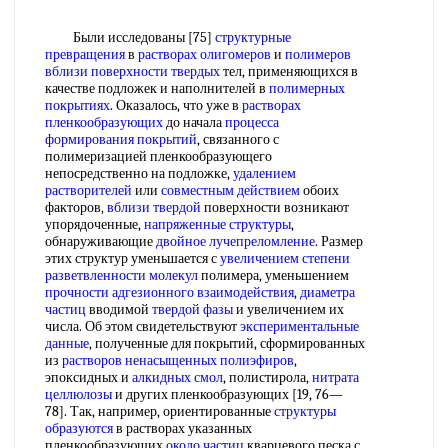
Были исследованы [75]
структурные
превращения
в
растворах олигомеров
и
полимеров
вблизи
поверхности твердых
тел, применяющихся в
качестве подложек и наполнителей в
полимерных
покрытиях
. Оказалось, что уже в
растворах
пленкообразующих
до начала
процесса
формирования покрытий
, связанного с
полимеризацией пленкообразующего
непосредственно на подложке,
удалением
растворителей
или
совместным действием
обоих
факторов,
вблизи твердой
поверхности возникают
упорядоченные,
напряженные структуры
,
обнаруживающие
двойное лучепреломление
. Размер
этих структур уменьшается с
увеличением степени
разветвленности молекул
полимера, уменьшением
прочности адгезионного взаимодействия
,
диаметра
частиц
вводимой
твердой фазы
и увеличением их
числа. Об этом свидетельствуют
экспериментальные
данные
, полученные для покрытий, сформированных
из
растворов ненасыщенных полиэфиров
,
эпоксидных и
алкидных смол
, полистирола,
нитрата
целлюлозы
и других пленкообразующих [19, 76—
78]. Так, например, ориентированные
структуры
образуются
в растворах указанных
пленкообразующих
около частиц
кварцевого песка с