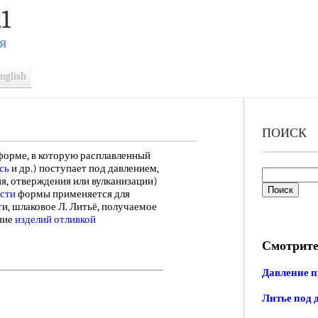
1
Я
nglish
ПОИСК
орме, в которую расплавленный
сь
и др.) поступает под давлением,
ия, отверждения или вулканизации)
сти
формы применяется для
и, шлаковое Л. Литьё, получаемое
ние
изделий отливкой
Смотрите
Давление п
Литье под 