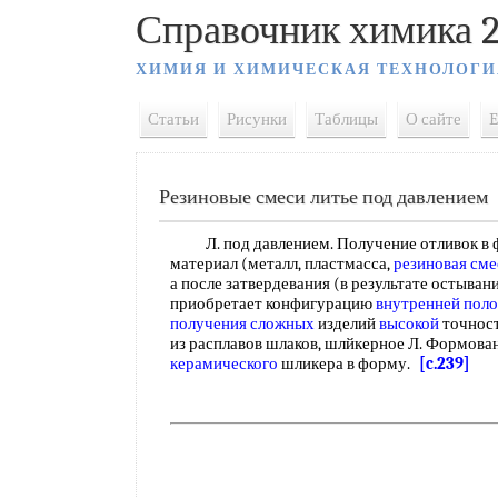
Справочник химика 2
ХИМИЯ И ХИМИЧЕСКАЯ ТЕХНОЛОГИ
Статьи
Рисунки
Таблицы
О сайте
E
Резиновые смеси литье под давлением
Л. под давлением. Получение отливок в ф
материал (металл, пластмасса,
резиновая сме
а после затвердевания (в результате остыван
приобретает конфигурацию
внутренней поло
получения сложных
изделий
высокой
точност
из расплавов шлаков, шлйкерное Л. Формова
керамического
шликера в форму.
[c.239]