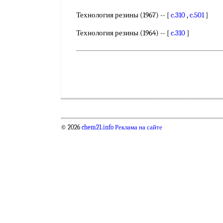
Технология резины (1967) -- [
c.310
,
c.501
]
Технология резины (1964) -- [
c.310
]
© 2026
chem21.info
Реклама на сайте