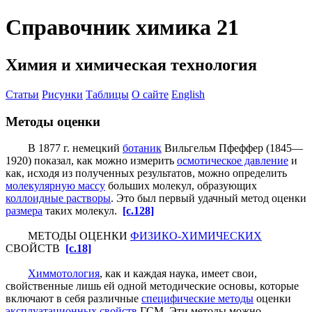
Справочник химика 21
Химия и химическая технология
Статьи
Рисунки
Таблицы
О сайте
English
Методы оценки
В 1877 г. немецкий
ботаник
Вильгельм Пфеффер (1845—
1920) показал, как можно измерить
осмотическое давление
и
как, исходя из полученных результатов, можно определить
молекулярную массу
больших молекул, образующих
коллоидные растворы
. Это был первый удачный метод оценки
размера
таких молекул.
[c.128]
МЕТОДЫ ОЦЕНКИ
ФИЗИКО-ХИМИЧЕСКИХ
СВОЙСТВ
[c.18]
Химмотология
, как и каждая наука, имеет свои,
свойственные лишь ей одной методические основы, которые
включают в себя различные
специфические методы
оценки
эксплуатационных свойств
ГСМ. Эти методы можно