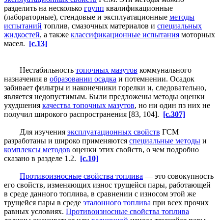
разделить на несколько
групп
квалификационные
(лабораторные), стендовые и эксплуатационные
методы
испытаний
топлив, смазочных материалов и
специальных
жидкостей
, а также
классификационные испытания
моторных
масел.
[c.13]
Нестабильность
топочных мазутов
коммунального
назначения в
образовании осадка
и потемнении. Осадок
забивает фильтры и наконечники горелки и, следовательно,
является недопустимым. Были предложены методы оценки
ухудшения
качества топочных мазутов
, но ни один пз них не
получил широкого распространения [83, 104].
[c.307]
Для изучения
эксплуатационных свойств
ГСМ
разработаны и широко применяются
специальные методы
и
комплексы методов
оценки этих свойств, о чем подробно
сказано в разделе 1.2.
[c.10]
Противоизносные свойства топлива
— это совокупность
его свойств, изменяющих износ трущейся пары, работающей
в среде данного топлива, в сравнении с износом этой же
трущейся пары в среде
эталонного топлива
при всех прочих
равных условиях.
Противоизносные свойства топлива