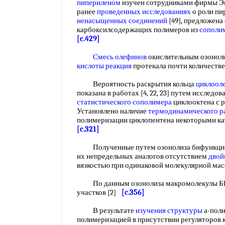
пипериленом
изучен сотрудниками фирмы Эн
ранее
проведенных исследованиях
о роли пи
ненасыщенных соединений
[49], предложен
карбоксилсодержащих полимеров из
сополи
[c.429]
Смесь олефинов
окислительным озонол
кислоты реакция
протекала почти количеств
Вероятность раскрытия кольца
циклоол
показана в работах [4, 22, 23] путем исследо
статистического сополимера
циклооктена с 
Установлено наличие
термодинамического р
полимеризации циклопентена некоторыми ка
[c.321]
Полученные путем озонолиза бифункцион
их непредельных аналогов отсутствием
двой
вязкостью при одинаковой молекулярной ма
По данным озонолиза макромолекулы БН
участков [2]
[c.356]
В результате
изучения структуры
а-поли
полимеризацией в присутствии регуляторов ка