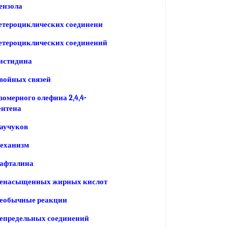
ензола
етероциклических соединени
етероциклических соединений
истидина
войных связей
зомерного олефина 2,4,4-
ентена
аучуков
механизм
нафталина
ненасыщенных жирных кислот
необычные реакции
непредельных соединений