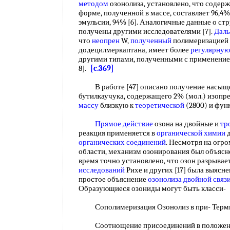
методом
озонолиза, установлено, что содержа
форме, полученной в массе, составляет 96,4%
эмульсии, 94% [6]. Аналогичные данные о ст
получены другими исследователями [7].
Даль
что
неопрен
W,
полученный
полимеризацией 
додецилмеркаптана, имеет более
регулярную
другими типами, полученными с применением 
8].
[c.369]
В работе [47] описано получение насыщен
бутилкаучука, содержащего 2% (мол.) изопр
массу
близкую к
теоретической
(2800) и фун
Прямое действие
озона на двойные и
тр
реакция применяется в
органической химии
органических соединений
. Несмотря на огро
области, механизм озонирования был объясн
время точно установлено, что озон разрывае
исследований
Рихе и других [17] была выясн
простое объяснение
озонолиза двойной связ
Образующиеся озониды могут быть класси-
Сополимеризация Озонолиз в при- Терм
Соотнощение присоединений в положениях 