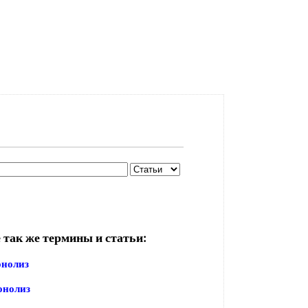
 так же термины и статьи:
онолиз
онолиз