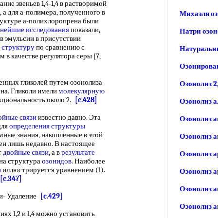
ние звеньев 1,4-1,4 в растворимой
, а для а-полимера, полученного в
Михаэля оз
руктуре а-полихлоропрена были
нейшие исследования
показали,
Натри озон
в эмульсии в присутствии
 структуру
по сравнению с
Натуральн
в качестве регулятора серы [7,
Озонирован
ных гликолей путем озонолиза
Озонолиз 2
ена. Гликоли имели
молекулярную
кциональность около 2.
[c.428]
Озонолиз а
ойные связи
известно давно. Эта
Озонолиз 
для
определения структуры
мные знания, накопленные в этой
Озонолиз а
ен лишь недавно. В настоящее
т
двойные связи
, а в
результате
Озонолиз а
ена структура
озонидов
. Наиболее
и
иллюстрируется уравнением (1).
Озонолиз а
[c.347]
Озонолиз 
и- Удаление
[c.429]
Озонолиз 
1,2 и 1,4 можно установить