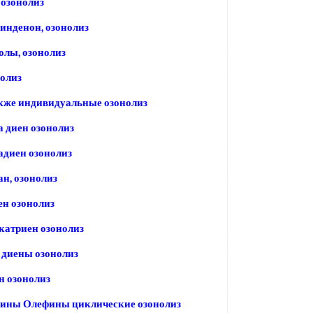
озонолиз
инденон, озонолиз
лы, озонолиз
олиз
кже индивидуальные озонолиз
 диен озонолиз
диен озонолиз
н, озонолиз
н озонолиз
катриен озонолиз
 диены озонолиз
н озонолиз
ины Олефины циклические озонолиз