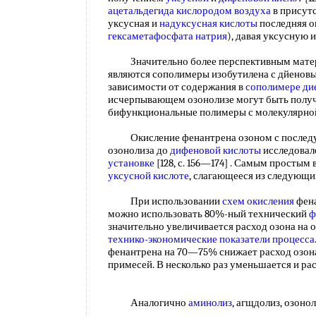
ацетальдегида
кислородом воздуха
в присутс
уксусная и
надуксусная кислоты
последняя о
гексаметафосфата натрия
), давая уксусную 
Значительно более перспективным матер
являются сополимеры изобутилена с дйенов
зависимости от содержания в
сополимере ди
исчерпывающем озонолизе могут быть полу
бифункциональные полимеры с молекулярн
Окисление фенантрена озоном с после
озонолиза до
дифеновой кислоты
исследовал
установке
[128, с. 156—174] . Самым простым
уксусной кислоте
, слагающееся из следующ
При использовании
схем окисления
фен
можно использовать 80%-ный технический
ф
значительно увеличивается расход озона на
технико-экономические показатели процесса
фенантрена на 70—75% снижает расход озон
примесей. В несколько раз уменьшается и ра
Аналогично
аминолиз
, агщдолиз, озоно