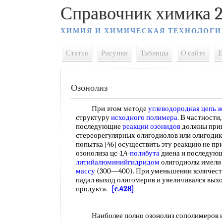
Справочник химика 2
ХИМИЯ И ХИМИЧЕСКАЯ ТЕХНОЛОГИ
Статьи
Рисунки
Таблицы
О сайте
E
Озонолиз
При этом методе
углеводородная цепь
ж
структуру
исходного полимера
. В частности
последующие
реакции озонидов
должны прив
стереорегулярных олигодиолов или олигоди
попытка [46] осуществить эту реакцию не пр
озонолиза цс-1,4-
полибута
диена и последую
литийалюминийгидридом
олигодиолы имели
массу
(300—400). При уменьшении количест
падал выход олигомеров и увеличивался вых
продукта.
[c.428]
Наиболее полно озонолиз сополимеров из