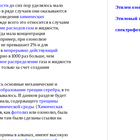
ости
до сих пор уделялось мало
Этилен озо
о в ряде случаев они оказываются
роведения
химических
Этиловый э
де всего это относится к случаям
ние
расходов газа
и жидкости,
спектрофот
огда мала концентрация
апример, при озонолизе
 не превышает 2% и для
 в
непрерывно действующий
но в 1000 раз больше, чем
ное распределение
газа и жидкости
только за счет создания
 основные механические и
е
образование трещин серебра
, в то
ывалось. В данном разделе будет
иала, содержащего
трещины
имической среды
. (
Химическая
я, как
фотолиз
или озонолиз, была
сам там были сделаны ссылки на
оримы в алканах, имеют высокую