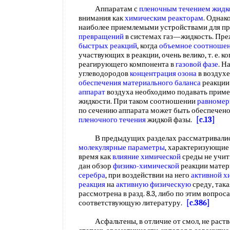
Аппаратам с
пленочным течением жидк
внимания как
химическим реакторам
. Однак
наиболее приемлемыми устройствами для п
превращений
в системах газ—жидкость. Преж
быстрых реакций
, когда
объемное соотноше
участвующих в реакции, очень велико, т. е. к
реагирующего компонента в
газовой фазе
. Н
углеводородов
концентрация озона
в воздухе
обеспечения материального баланса
реакции
аппарат
воздуха необходимо подавать пример
жидкости. При таком соотношении
равномер
по сечению аппарата может быть обеспечено 
пленочного течения
жидкой фазы.
[c.13]
В предыдущих разделах рассматривались
молекулярные параметры
, характеризующи
время как
влияние химической
среды не учит
дан обзор
физико-химической
реакции матер
серебра
, при воздействии на него
активной х
реакция
на
активную физическую
среду, така
рассмотрена в разд. 8.3, либо по этим вопро
соответствующую литературу.
[c.386]
Асфальтены, в отличие от смол, не раств