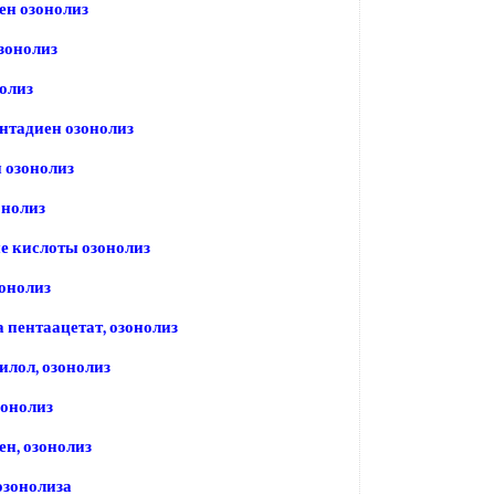
ен озонолиз
зонолиз
нолиз
нтадиен озонолиз
 озонолиз
онолиз
е кислоты озонолиз
онолиз
 пентаацетат, озонолиз
илол, озонолиз
зонолиз
ен, озонолиз
озонолиза