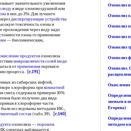
ызывает значительного увеличения
Озонолиз 
ю воду
в виде озоновоздушной или
она
в них до 3%. Для лучшего
Озонолиз 
 через
диспергирующие устройства
ысокую токсичность озона и
Озонолиз п
ле прохождения через воду надо
стоимости озона го применение
Озонолиз п
ами
— биохимическим,
Озонолиз т
окисление продуктов
озонолиза
Озонолиз 
утствии
микроколичеств
солей меди
заться от
применения
перекиси
Озонолиз. 
гию процесса.
[c.191]
расщеплен
ных из сибирских нефтей,
Окисление 
створе хлороформа при
комнатной
ая смесь содержала примерно 10%
Определени
ьтенов было получено два вида
звеньев в п
оримая в хлороформе части.
Егорова)
 были исследованы методами ИК-,
ементный состав
(табл. 39).
[c.140]
Определени
дукта
озонолиза —
порошок
методом оз
 ИК-спектрах наблюдается