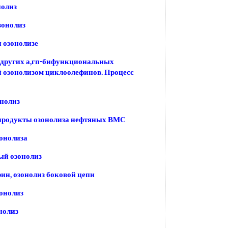
нолиз
зонолиз
 озонолизе
 других а,гп-бифункциональных
 озонолизом циклоолефинов. Процесс
нолиз
 продукты озонолиза нефтяных ВМС
онолиза
ый озонолиз
ин, озонолиз боковой цепи
онолиз
нолиз