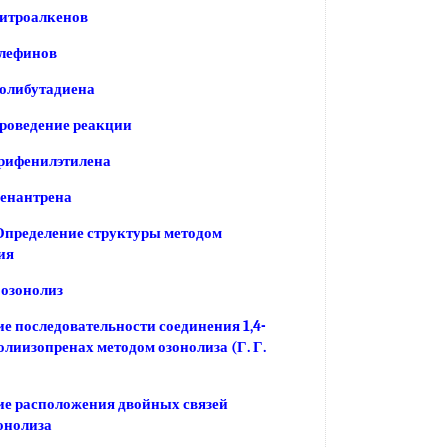
нитроалкенов
олефинов
олибутадиена
роведение реакции
рифенилэтилена
фенантрена
Определение структуры методом
ия
озонолиз
е последовательности соединения 1,4-
олиизопренах методом озонолиза (Г. Г.
е расположения двойных связей
онолиза