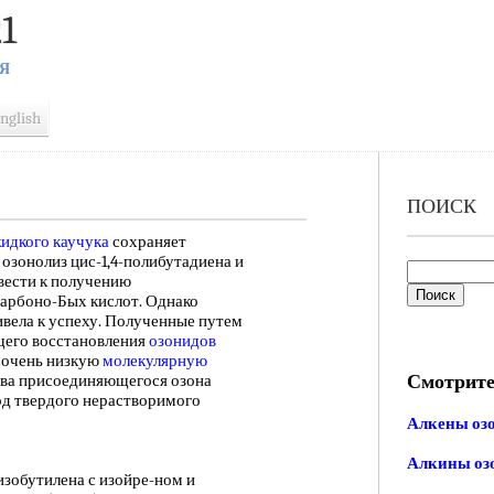
1
Я
nglish
ПОИСК
идкого каучука
сохраняет
, озонолиз цис-1,4-полибутадиена и
ести к получению
карбоно-Бых кислот. Однако
ивела к успеху. Полученные путем
щего восстановления
озонидов
 очень низкую
молекулярную
Смотрите
ва присоединяющегося озона
од твердого нерастворимого
Алкены оз
Алкины оз
обутилена с изойре-ном и