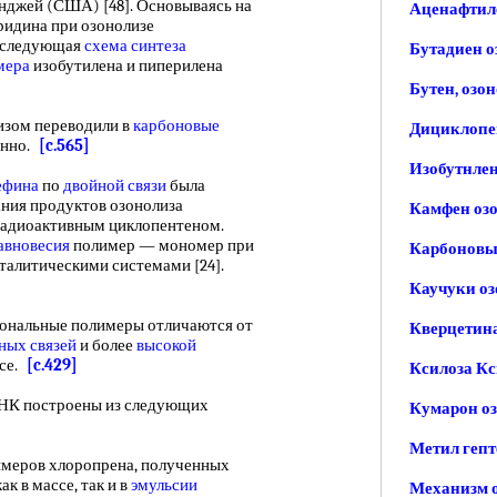
джей (США) [48]. Основываясь на
Аценафтил
ридина при озонолизе
а следующая
схема синтеза
Бутадиен о
мера
изобутилена и пиперилена
Бутен, озо
изом переводили в
карбоновые
Дициклопе
енно.
[c.565]
Изобутнлен
ефина
по
двойной связи
была
вания продуктов озонолиза
Камфен оз
радиоактивным циклопентеном.
авновесия
полимер — мономер при
Карбоновы
талитическими системами [24].
Каучуки оз
альные полимеры отличаются от
Кверцетина
ных связей
и более
высокой
ссе.
[c.429]
Ксилоза Кс
К построены из следующих
Кумарон о
Метил гепт
меров хлоропрена, полученных
к в массе, так и в
эмульсии
Механизм 