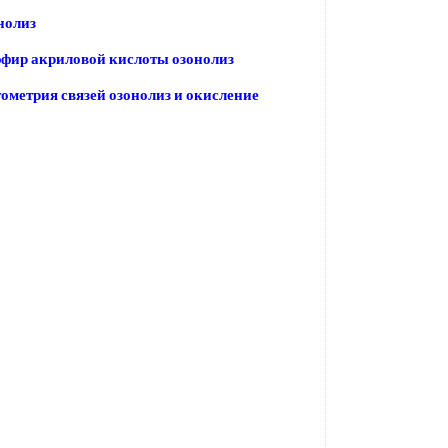
нолиз
фир акриловой кислоты озонолиз
ометрия связей озонолиз и окисление