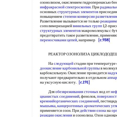
озонолизом, окислением гидроперекисью бе
инфракрасной спектроскопии
. При
радикаль
основных
структурных элементов
присоединя
повыщением
степени конверсии
разветвлени
Разветвление вызывается не только
реакциям
сополимеризацией
винильных групп
1,2-при
структурных элементов
макромолекулы с бут
предотвратить такое разветвление, применя
переносчиками цепей
, например
[c.938]
РЕАКТОР ОЗОНОЛИЗА ЦИКЛОДОДЕ
На
следующей
стадии при температуре 
доокисление
карбонильной группы
в молеку
карбоксильную. Окисление проводится
наду
получают предварительно в отдельном
аппар
на уксусную кислоту.
[c.191]
Для
обезвреживания сточных
вод от
неф
цианистых соединений
, фенолов,
поверхност
кремнийорганических соединений
, пестицид
мышьяка
,
канцерогенных ароматических уг
применяется озон. При
действии озона
на
ор
реакции окисления
и озонолиза. Озон одновр