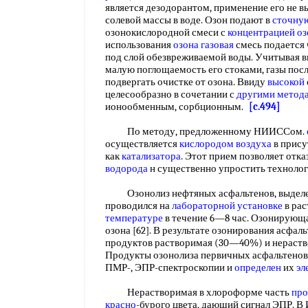
является дезодорантом, применение его не в
солевой массы в воде. Озон подают в
сточну
озонокислородной смеси с
концентрацией оз
использования
озона газовая
смесь подается
под слой обезвреживаемой воды. Учитывая в
малую поглощаемость его стоками, газы пос
подвергать очистке от озона. Ввиду
высокой
целесообразно в сочетании с
другими метод
ионообменным, сорбционным.
[c.494]
По методу, предложенному НИИССом.
осуществляется
кислородом воздуха
в прис
как
катализатора
. Этот прием позволяет отка
водорода
н существенно упростить техноло
Озонолиз нефтяных асфальтенов, выделен
проводился на
лабораторной установке
в ра
температуре
в течение 6—8 час. Озонирующ
озона [62]. В результате озонирования асфал
продуктов растворимая (30—40%) и нераств
Продукты озонолиза первичных асфальтенов
ПМР-, ЭПР-спектроскопии и
определен
их
эл
Нерастворимая в хлороформе часть
про
красно
-бурого цвета, дающий сигнал ЭПР. В