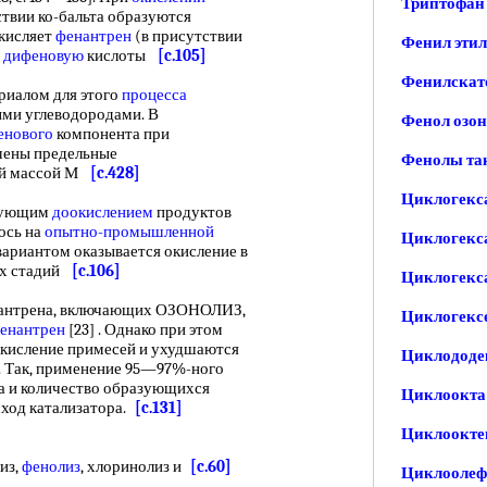
Триптофан 
твии ко-бальта образуются
кисляет
фенантрен
(в присутствии
Фенил этил
и
дифеновую
кислоты
[c.105]
Фенилскато
иалом для этого
процесса
ыми углеводородами. В
Фенол озон
енового
компонента при
чены предельные
Фенолы та
ой массой М
[c.428]
Циклогекса
дующим
доокислением
продуктов
ось на
опытно-промышленной
Циклогекса
 вариантом оказывается окисление в
их стадий
[c.106]
Циклогекса
антрена, включающих ОЗОНОЛИЗ,
Циклогексе
енантрен
[23] . Однако при этом
 окисление примесей и ухудшаются
Циклододе
. Так, применение 95—97%-ного
а и количество образующихся
Циклоокта
сход катализатора.
[c.131]
Циклоокте
лиз,
фенолиз
, хлоринолиз и
[c.60]
Циклоолеф