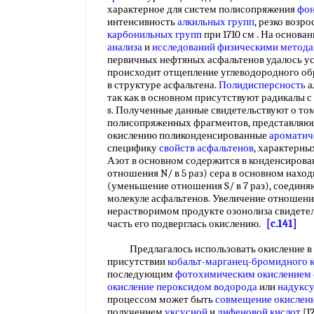
характерное для систем полисопряжения
фон
интенсивность
алкильных групп
, резко возр
карбонильных групп
при 1710 см . На основа
анализа
и
исследований физическими метод
первичных нефтяных асфальтенов удалось ус
происходит отщепление углеводородного о
в структуре асфальтена.
Полидисперсность
а
так как в основном присутствуют радикалы с
s. Полученные данные свидетельствуют о том
полисопряженных фрагментов, представляю
окислению поликонденсированные
ароматич
специфику
свойств асфальтенов
, характерны
Азот в основном содержится в конденсирова
отношения N/ в 5 раз) сера в основном наход
(уменьшение отношения S/ в 7 раз), соеди
молекуле асфальтенов. Увеличение отношения
нерастворимом продукте озонолиза свидетель
часть его подверглась окислению.
[c.141]
Предлагалось использовать окисление в
присутствии
кобальт-марганец
-
бромидного
последующим
фотохимическим окислением
окисление пероксидом водорода
или
надуксу
процессом может быть
совмещение
окислен
получением
уксусной
и
дифеновой кислот
[1