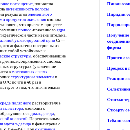
овое поглощение
, понижена
Пинан озо
осла
интенсивность полосы
нии результатов
элементного
Пиридин о
ами
продуктов окисления
озоном
тановить, что при этом процессе
Пиррол при
брамления
полисо
-пряженного
ядра
лифатической части незначительна,
Получение
длиной
углеводородной цепи
Сг—
соединений
, что асфальтены построены из
фирмы
щих собой устойчивые к
еские структуры
, обеспечивающие
Пропен озо
х для полисопрянсенных систем.
нных структурах (увеличение
Процесс и
ится в
мостиковых связях
няющих
структурные элементы
в
Реакции оз
 О/С почти в 40 раз в
ствует о том, что значительная
Селективн
Стигмастер
среде полярного
растворителя в
катализатора
, озонолиз с
Стюарту оз
образующегося
диальдегида
,
сной кислотой
. Перспективным
Тебаин озо
ия ацетальдегида
и фенантрена с
28, с. 154—156]. При
окислении