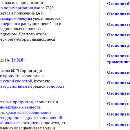
нзоила или при помощи
Озонолиз б
но полимеризации
около 75%
ется в положение 1,4 с
Озонолиз г
е макромолекулы
увеличивается.
и переноса
растущих цепей, но и
Озонолиз г
соединенных основных
адиеном. Для того чтобы
Озонолиз г
ются регуляторы , являющиеся
Озонолиз д
Озонолиз и
ЦЕНА
[c.310]
триметилп
около 50 °С происходит
Озонолиз к
ле
продукта
озонолиза в
ксусной кислотой
, которую
Озонолиз 
ате действием
перекиси
водорода
Озонолиз 
тяных продуктов
, сернистых и
Озонолиз 
но-активных веществ
,
ов,
красителей
,
соединений
Озонолиз 
леводородов
и
других соединений
ганические соединения
происходят
Озонолиз 
еменно обесцвечивает воду и