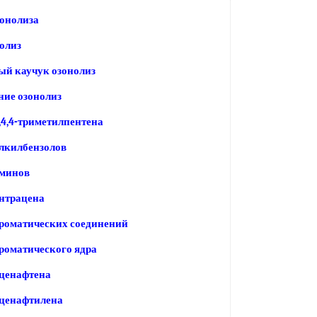
онолиза
олиз
ый каучук озонолиз
ие озонолиз
,4,4-триметилпентена
лкилбензолов
аминов
нтрацена
роматических соединений
роматического ядра
аценафтена
аценафтилена