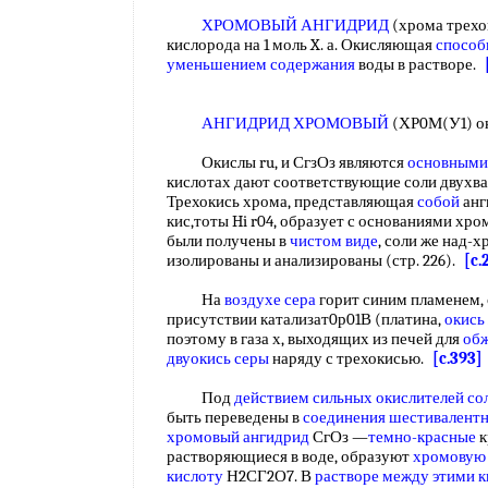
ХРОМОВЫЙ АНГИДРИД
(хрома трехоки
кислорода на 1 моль X. а. Окисляющая
способ
уменьшением содержания
воды в растворе.
АНГИДРИД ХРОМОВЫЙ
(ХР0М(У1) 
Окислы ru, и СгзОз являются
основными
кислотах дают соответствующие соли двухва
Трехокись хрома, представляющая
собой
анг
кис,тоты Hi r04, образует с основаниями хро
были получены в
чистом виде
, соли же над-
изолированы и анализированы (стр. 226).
[c.
На
воздухе сера
горит синим пламенем,
присутствии катализат0р01В (платина,
окись
поэтому в газа х, выходящих из печей для
обж
двуокись серы
наряду с трехокисью.
[c.393]
Под
действием сильных
окислителей со
быть переведены в
соединения шестивалент
хромовый ангидрид
СгОз —
темно-красные
к
растворяющиеся в воде, образуют
хромовую 
кислоту
Н2СГ2О7. В
растворе между
этими 