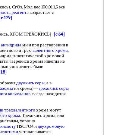
сь), СгОз. Мол. вес 100,01 1,5 экв
ность реагента
возрастает с
[c.179]
окись, ХРОМ ТРЕХОКИСЬ]
[c.64]
 ангидрида
.ми и при растворении в
леитного и трех-
валентного хрома
,
идрид гипотетической хромовой
маты. Перекиси хро.ма иикогда ие
хромовон кислоты были
218]
 образуя
двуокись серы
, а в
 железа
ил хрома)—
трехокись серы
ига колчеданов
, всегда находится
ли трехвалентного
хрома могут
ного хрома
. Трехокись хрома, или
ристаллы, хорошо
кислоту
Н2СГО4 и
двухромовую
кислотами
устанавливается