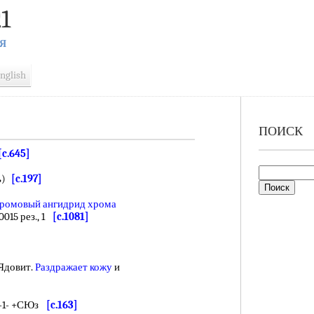
1
Я
nglish
ПОИСК
[c.645]
ь)
[c.197]
ромовый ангидрид хрома
,0015 рез., 1
[c.1081]
 Ядовит.
Раздражает кожу
и
1-1- +СЮз
[c.163]