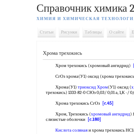
Справочник химика 2
ХИМИЯ И ХИМИЧЕСКАЯ ТЕХНОЛОГИ
Статьи
Рисунки
Таблицы
О сайте
E
Хрома трехокись
Хром трехокись (хромовый ангидрид)
СгОз хрома(У1) оксид (хрома трехокис
Хрома(У1)
триоксид Хром
(У1) оксид (
х
трехокись) 1333-82-0 СЮз 0,03/ 0,01 а, 1,К -/ 0
Хрома трехокись СгОз
[c.45]
Хром, Трехокись (
хромовый ангидрид
)
слизистые оболочки
[c.180]
Кислота соляная
и хрома трехокись НС