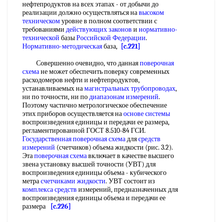
нефтепродуктов на всех этапах - от добычи до
реализации должно осуществляться на
высоком
техническом
уровне в полном соответствии с
требованиями
действующих законов
и
нормативно-
технической
базы
Российской Федерации
.
Нормативно-методическая
база,
[c.221]
Совершенно очевидно, что данная
поверочная
схема
не может обеспечить поверку современных
расходомеров нефти и нефтепродуктов,
устанавливаемых на
магистральных трубопроводах
,
ни по точности, ни по
диапазонам измерений
.
Поэтому частично метрологическое обеспечение
этих приборов осуществляется на
основе системы
воспроизведения единицы и передачи ее размера,
регламентированной ГОСТ 8.510-84 ГСИ.
Государственная поверочная схема
для
средств
измерений
(счетчиков) объема жидкости (рис. 3.2).
Эта
поверочная схема
включает в качестве высшего
звена установку высшей точности (УВТ) для
воспроизведения единицы объема - кубического
метра
счетчиками жидкости
. УВТ состоит из
комплекса средств
измерений, предназначенных для
воспроизведения единицы объема и передачи ее
размера
[c.226]