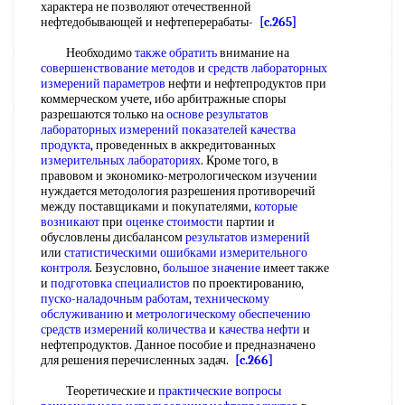
характера не позволяют отечественной
нефтедобывающей и нефтеперерабаты-
[c.265]
Необходимо
также обратить
внимание на
совершенствование методов
и
средств лабораторных
измерений параметров
нефти и нефтепродуктов при
коммерческом учете, ибо арбитражные споры
разрешаются только на
основе результатов
лабораторных измерений
показателей качества
продукта
, проведенных в аккредитованных
измерительных лабораториях
. Кроме того, в
правовом и экономико-метрологическом изучении
нуждается методология разрешения противоречий
между поставщиками и покупателями,
которые
возникают
при
оценке стоимости
партии и
обусловлены дисбалансом
результатов измерений
или
статистическими ошибками
измерительного
контроля
. Безусловно,
большое значение
имеет также
и
подготовка специалистов
по проектированию,
пуско-наладочным работам
,
техническому
обслуживанию
и
метрологическому обеспечению
средств
измерений количества
и
качества нефти
и
нефтепродуктов. Данное пособие и предназначено
для решения перечисленных задач.
[c.266]
Теоретические и
практические вопросы