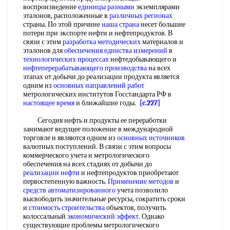
воспроизведение
единицы разными
экземплярами
эталонов, расположенные в
различных регионах
страны. По этой причине
наша страна
несет большие
потери при экспорте нефти и нефтепродуктов. В
связи с этим
разработка методических
материалов и
эталонов для
обеспечения единства измерений
в
технологических процессах
нефтедобывающего и
нефтеперерабатывающего производства
на всех
этапах от добычи до реализации продукта является
одним из
основных направлений работ
метрологических институтов Госстандарта РФ в
настоящее время
и ближайшие годы.
[c.227]
Сегодня нефть и продукты ее переработки
занимают ведущее положение в международной
торговле и являются одним из
основных источников
валютных поступлений. В связи с этим вопросы
коммерческого учета и метрологического
обеспечения на всех стадиях от добычи до
реализации нефти
и нефтепродуктов приобретают
первостепенную важность.
Применение методов
и
средств автоматизированного
учета позволило
высвободить значительные ресурсы, сократить сроки
и
стоимость строительства
объектов, получить
колоссальный
экономический эффект
. Однако
существующие проблемы метрологического