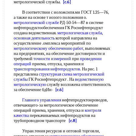
метрологической службы.
[c.6]
В соответствии с иоложснпя.ми ГОСТ 1.25—76,
а также на основе т иозого положения о.
метрологической службе
РД-50-54—87 в системе
нефтепродуктообеспечения ГК Роснефтепродукт
создана ведомственная.
метрологическая служба
,
основная деятельность
которой направлена на
осуществление .омплекса мероприятий по
метрологическому обеспечению работ
, выполняемых
на предприятиях, на обеспечение достоверности и
требуемой
точности измерений
при
проведении
операций
приема, отпуска, хранения и
транспортирования нефтепродуктов
. На рис. 1
представлена
структурная схема
метрологической
службы
ГК Роснефтепродукт . На
ведомственную
метрологическую
службу возложена ответственность
за обеспечение бдИн-
[c.6]
Главного управления
нефтепродуктонроводов,
отвечающего-за метрологическое обеспечение
операций приема, хранения, отпуска и
контроля
качества
перекачиваемых нефтепродуктов на
трубопроводном транспорте
[c.8]
Упраи.тения ресурсов и оптовой торговли,