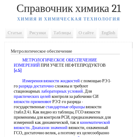
Справочник химика 21
ХИМИЯ И ХИМИЧЕСКАЯ ТЕХНОЛОГИЯ
Статьи
Рисунки
Таблицы
О сайте
English
Метрологическое обеспечение
МЕТРОЛОГИЧЕСКОЕ ОБЕСПЕЧЕНИЕ
ИЗМЕРЕНИЙ
ПРИ УЧЕТЕ НЕФТЕПРОДУКТОВ
[c.5]
Измерения вязкости жидкостей
с помощью РЭ 1-
го
разряда достаточно
сложны и требуют
стационарных
лабораторных условий
. Для
практических целей
контроля за рабочими СИ
вязкости применяют
РЭ 2-го разряда -
государственные
стандартные образцы
вязкости
(табл.2.4). Как видно из таблицы, ГСО вязкости
применимы для контроля РСИ, предназначенных для
измерений как динамической, так и
кинематической
вязкости
.
Диапазон значений
вязкости, охваченный
ГСО, достаточно велик, а поэтому их целесообразно