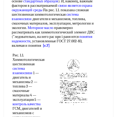
основе
стандартных образцов
). И, наконец, важным
фактором в рассматриваемой
связи является
охрана
окружающей среды
Fia рис. 1.1. показана сложная
шестизвенная хнммотологическая
система
взаимосвязи
двигателя и механизмов, топлива,
смазочных материалов, эксплуатации, метрологии и
экологии.
Моторное масло
правомерно
рассматривать как химмотологический элемент ДВС
("ледовательно, иа него рас npo i раня ются
понятия
надежности
, установленные ГОСТ 27.002-83,
включая и понятия
[c.7]
Рис. 1.1.
Хнммотологическая
шестизвенная
система
взаимосвязи
1 —
двигатель и
механизмы 2 —
топлива 3 —
смазочные
материалы 4 —
эксплуатация 5 —
контроль качества
ГСМ, двигателей и
механизмов с