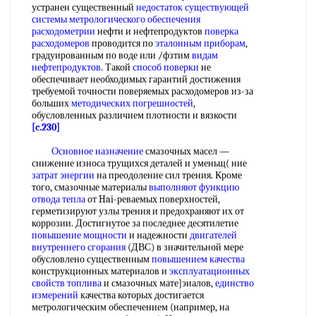
устранен существенный
недостаток существующей
системы метрологического обеспечения
расходометрии
нефти и нефтепродуктов
поверка
расходомеров
проводится по
эталонным приборам
,
градуированным по воде или /фзтим
видам
нефтепродуктов
. Такой
способ поверки
не
обеспечивает необходимых гарантий достижения
требуемой точности поверяемых расходомеров из-за
больших
методических погрешностей
,
обусловленных различием плотности и вязкости
[c.230]
Основное назначение
смазочных масел —
снижение износа трущихся деталей и уменьщ( ние
затрат энергии
на преодоление сил трения. Кроме
того, смазочные материалы
выполняют функцию
отвода тепла
от Hai-реваемых поверхностей,
герметизируют узлы трения и предохраняют их от
коррозии. Достигнутое за последнее десятилетие
повышение мощности
и надежности
двигателей
внутреннего сгорания
(ДВС) в значительной мере
обусловлено существенным
повышением качества
конструкционных материалов и
эксплуатационных
свойств топлива
и смазочных мате]эиалов,
единство
измерений
качества которых достигается
метрологическим обеспечением (например, на