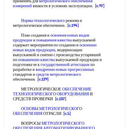
применять для
метрологического обеспечения
измерений
вязкости в условиях эксплуатации.
[c.97]
Нормы технологического
режима и
метрологическое обеспечение.
[c.194]
План создания и
освоения новых
видов
продукции
и
повышения качества
выпускаемой
содержит мероприятия по созданию н
освоению
новых
видов продукции
, модернизации
выпускаемой н снятию с производства устаревшей
по
повышению качества
выпускаемой продукции и
подготовке ее к
государственной аттестации
по
разработке и
внедрению новых прогрессивных
стандартов и
средств метрологического
обеспечения.
[c.129]
МЕТРОЛОГИЧЕСКОЕ
ОБЕСПЕЧЕНИЕ
ТЕХНОЛОГИЧЕСКОГО ОБОРУДОВАНИЯ
И
СРЕДСТВ ПРОВЕРКИ
[c.137]
ОСНОВЫ МЕТРОЛОГИЧЕСКОГО
ОБЕСПЕЧЕНИЯ
ОТРАСЛИ
[c.5]
ВОПРОСЫ
МЕТРОЛОГИЧЕСКОГО
ОБЕСПЕЧЕНИЯ АВТОМАТИЗИРОВАННОГО