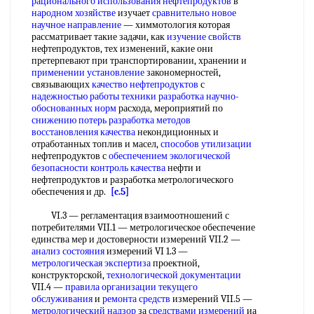
рационального использования нефтепродуктов
в
народном хозяйстве
изучает
сравнительно новое
научное направление
— химмотология которая
рассматривает такие задачи, как
изучение свойств
нефтепродуктов, тех изменений, какие они
претерпевают при транспортировании, хранении и
применении установление
закономерностей,
связывающих
качество нефтепродуктов
с
надежностью работы
техники разработка
научно-
обоснованных норм
расхода, мероприятий по
снижению потерь
разработка методов
восстановления качества
некондиционных и
отработанных топлив и масел,
способов утилизации
нефтепродуктов с
обеспечением экологической
безопасности
контроль качества
нефти и
нефтепродуктов и разработка метрологического
обеспечения и др.
[c.5]
VI.3 — регламентация взаимоотношений с
потребителями VII.1 — метрологическое обеспечение
единства мер и достоверности измерений VII.2 —
анализ состояния
измерений VI 1.3 —
метрологическая экспертиза
проектной,
конструкторской,
технологической документации
VII.4 —
правила организации
текущего
обслуживания
и
ремонта средств
измерений VII.5 —
метрологический надзор
за
средствами измерений
иа