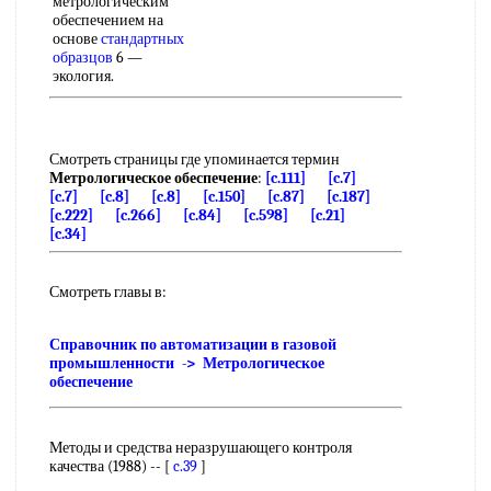
метрологическим
обеспечением на
основе
стандартных
образцов
6 —
экология.
Смотреть страницы где упоминается термин
Метрологическое обеспечение
:
[c.111]
[c.7]
[c.7]
[c.8]
[c.8]
[c.150]
[c.87]
[c.187]
[c.222]
[c.266]
[c.84]
[c.598]
[c.21]
[c.34]
Смотреть главы в:
Справочник по автоматизации в газовой
промышленности -> Метрологическое
обеспечение
Методы и средства неразрушающего контроля
качества (1988) -- [
c.39
]