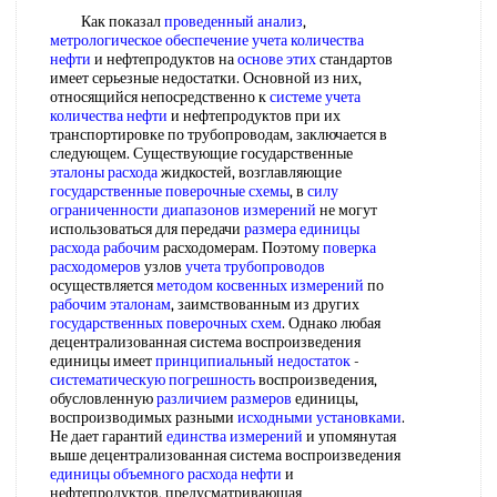
Как показал
проведенный анализ
,
метрологическое обеспечение учета
количества
нефти
и нефтепродуктов на
основе этих
стандартов
имеет серьезные недостатки. Основной из них,
относящийся непосредственно к
системе учета
количества нефти
и нефтепродуктов при их
транспортировке по трубопроводам, заключается в
следующем. Существующие государственные
эталоны расхода
жидкостей, возглавляющие
государственные поверочные схемы
, в
силу
ограниченности
диапазонов измерений
не могут
использоваться для передачи
размера единицы
расхода рабочим
расходомерам. Поэтому
поверка
расходомеров
узлов
учета трубопроводов
осуществляется
методом косвенных измерений
по
рабочим эталонам
, заимствованным из других
государственных поверочных схем
. Однако любая
децентрализованная система воспроизведения
единицы имеет
принципиальный недостаток
-
систематическую погрешность
воспроизведения,
обусловленную
различием размеров
единицы,
воспроизводимых разными
исходными установками
.
Не дает гарантий
единства измерений
и упомянутая
выше децентрализованная система воспроизведения
единицы объемного
расхода нефти
и
нефтепродуктов, предусматривающая