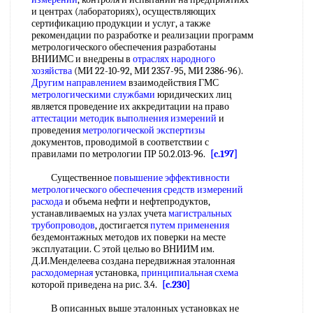
и центрах (лабораториях), осуществляющих
сертификацию продукции и услуг, а также
рекомендации по разработке и реализации программ
метрологического обеспечения разработаны
ВНИИМС и внедрены в
отраслях народного
хозяйства
(МИ 22-10-92, МИ 2357-95, МИ 2386-96).
Другим направлением
взаимодействия ГМС
метрологическими службами
юридических лиц
является проведение их аккредитации на право
аттестации методик выполнения измерений
и
проведения
метрологической экспертизы
документов, проводимой в соответствии с
правилами по метрологии ПР 50.2.013-96.
[c.197]
Существенное
повышение эффективности
метрологического обеспечения средств
измерений
расхода
и объема нефти и нефтепродуктов,
устанавливаемых на узлах учета
магистральных
трубопроводов
, достигается
путем применения
бездемонтажных методов их поверки на месте
эксплуатации. С этой целью во ВНИИМ им.
Д.И.Менделеева создана передвижная эталонная
расходомерная
установка,
принципиальная схема
которой приведена на рис. 3.4.
[c.230]
В описанных выше эталонных установках не