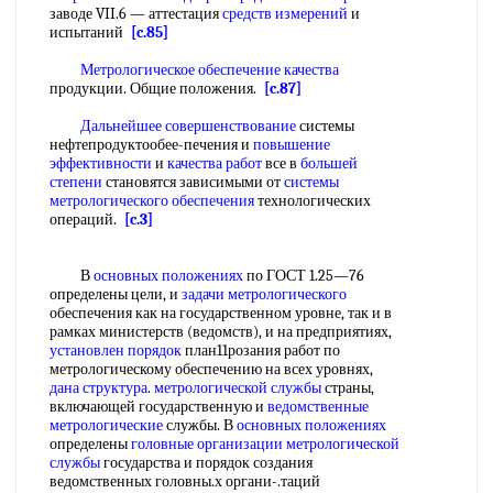
заводе VII.6 — аттестация
средств измерений
и
испытаний
[c.85]
Метрологическое обеспечение качества
продукции. Общие положения.
[c.87]
Дальнейшее совершенствование
системы
нефтепродуктообее-печения и
повышение
эффективности
и
качества работ
все в
большей
степени
становятся зависимыми от
системы
метрологического обеспечения
технологических
операций.
[c.3]
В
основных положениях
по ГОСТ 1.25—76
определены цели, и
задачи метрологического
обеспечения как на государственном уровне, так и в
рамках министерств (ведомств), и на предприятиях,
установлен порядок
план11розания работ по
метрологическому обеспечению на всех уровнях,
дана структура
.
метрологической службы
страны,
включающей государственную и
ведомственные
метрологические
службы. В
основных положениях
определены
головные организации
метрологической
службы
государства и порядок создания
ведомственных головны.х органи-.таций