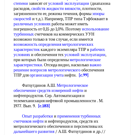
степени
зависят от
условий эксплуатации
(диапазона
расходов,
свойств жидкости вязкости
, плотности,
загрязненности ее, режима течения, формы
эпюры
скоростей
и т.д.). Например, ТПР типа Тзфбоквант в
различных условиях
работы может иметь
погрешность от 0,15 до 1,0%. Поэтому
использование
турбинных
счетчиков на коммерческих УУН
возможно только в том случае, если имеется
возможность определения
метрологических
характеристик
каждого экземпляра ТПР в
рабочих
условиях
и обеспечения тех
условий эксплуатации
,
при которых были определены
метрологические
характеристики
. Отсюда видно, насколько
важно
решение
вопросов метрологического
обеспечения
ТПР для
организации учета
нефти.
[c.99]
Фатхутдинов А.Ш.
Метрологическое
обеспечение средств
измерений нефти
и
нефтепродуктов. Сер. Автоматизация и
телемеханизация нефтяной промышленности . М.
1977. Вып. 9.
[c.183]
Опыт разработки
и
применения турбинных
счетчиков нефти
и нефтепродуктов, средств их
метрологического обеспечения и перспективы их
дальнейшего развития
/ А.Ш. Фатхутдинов и др.//