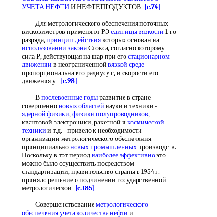
УЧЕТА НЕФТИ
И НЕФТЕПРОДУКТОВ
[c.74]
Для метрологического обеспечения поточных
вискозиметров применяют РЭ
единицы вязкости
1-го
разряда,
принцип действия
которых основан на
использовании закона
Стокса, согласно которому
сила Р, действующая на шар при его
стационарном
движении
в неограниченной
вязкой среде
пропорциональна его радиусу г, и скорости его
движения у
[c.98]
В
послевоенные годы
развитие в стране
совершенно
новых областей
науки и техники -
ядерной физики
,
физики полупроводников
,
квантовой электроники, ракетной и
космической
техники
и т.д. - привело к необходимости
организации метрологического обеспечения
принципиально
новых промышленных
производств.
Поскольку в тот период
наиболее эффективно
это
можно было осуществить посредством
стандартизации, правительство страны в 1954 г.
приняло решение о подчинении государственной
метрологической
[c.185]
Совершенствование
метрологического
обеспечения учета
количества нефти
и