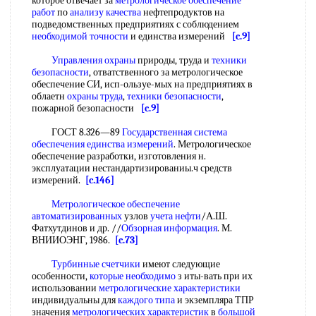
которое отвечает за
метрологическое обеспечение
работ
по
анализу качества
нефтепродуктов на
подведомственных предприятиях с соблюдением
необходимой точности
и единства измерений
[c.9]
Управления охраны
природы, труда и
техники
безопасности
, отватственного за метрологическое
обеспечение СИ, исп-ользуе-мых на предприятиях в
облаетн
охраны труда
,
техники безопасности
,
пожарной безопасности
[c.9]
ГОСТ 8.326—89
Государственная система
обеспечения единства измерений
. Метрологическое
обеспечение разработки, изготовления н.
эксплуатации нестандартизированиы.ч средств
измерений.
[c.146]
Метрологическое обеспечение
автоматизированных
узлов
учета нефти
/А.Ш.
Фатхутдинов и др. //
Обзорная информация
. М.
ВНИИОЭНГ, 1986.
[c.73]
Турбинные счетчики
имеют следующие
особенности,
которые необходимо
з иты-вать при их
использовании
метрологические характеристики
индивидуальны для
каждого типа
и экземпляра ТПР
значения
метрологических характеристик
в
большой