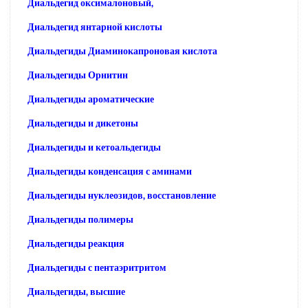
Диальдегид оксималоновый,
Диальдегид янтарной кислоты
Диальдегиды Диаминокапроновая кислота
Диальдегиды Орнитин
Диальдегиды ароматические
Диальдегиды и дикетоны
Диальдегиды и кетоальдегиды
Диальдегиды конденсация с аминами
Диальдегиды нуклеозидов, восстановление
Диальдегиды полимеры
Диальдегиды реакция
Диальдегиды с пентаэритритом
Диальдегиды, высшие