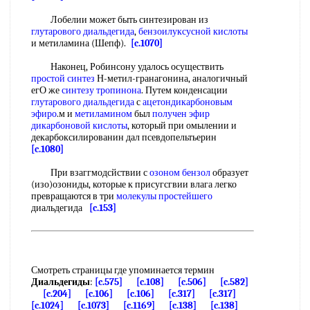
Лобелии может быть синтезирован из
глутарового диальдегида
,
бензоилуксусной кислоты
и метиламина (Шепф).
[c.1070]
Наконец, Робинсону удалось осуществить
простой синтез
Н-метил-гранагонина, аналогичный
егО же
синтезу тропинона
. Путем конденсации
глутарового диальдегида
с
ацетондикарбоновым
эфиро
.м и
метиламином
был
получен
эфир
дикарбоновой кислоты
, который при омылении и
декарбоксилированин дал псевдопельтьерин
[c.1080]
При взаггмодсйствии с
озоном бензол
образует
(изо)озониды, которые к присугсгвии влага легко
превращаются в три
молекулы простейшего
диальдегида
[c.153]
Смотреть страницы где упоминается термин
Диальдегиды
:
[c.575]
[c.108]
[c.506]
[c.582]
[c.204]
[c.106]
[c.106]
[c.317]
[c.317]
[c.1024]
[c.1073]
[c.1169]
[c.138]
[c.138]