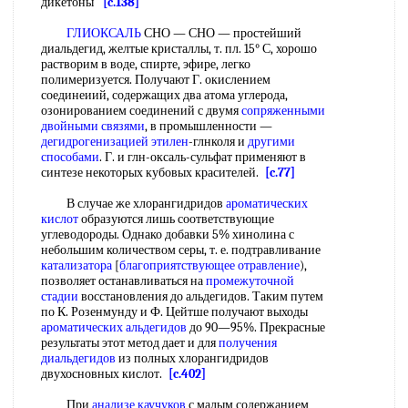
дикетоны
[c.138]
ГЛИОКСАЛЬ
СНО — СНО — простейший
диальдегид, желтые кристаллы, т. пл. 15° С, хорошо
растворим в воде, спирте, эфире, легко
полимеризуется. Получают Г. окислением
соединеиий, содержащих два атома углерода,
озонированием соединений с двумя
сопряженными
двойными связями
, в промышленности —
дегидрогенизацией этилен
-глнколя и
другими
способами
. Г. и глн-оксаль-сульфат применяют в
синтезе некоторых кубовых красителей.
[c.77]
В случае же хлорангидридов
ароматических
кислот
образуются лишь соответствующие
углеводороды. Однако добавки 5% хинолина с
небольшим количеством серы, т. е. подтравливание
катализатора
[
благоприятствующее отравление
),
позволяет останавливаться на
промежуточной
стадии
восстановления до альдегидов. Таким путем
по К. Розенмунду и Ф. Цейтше получают выходы
ароматических альдегидов
до 90—95%. Прекрасные
результаты этот метод дает и для
получения
диальдегидов
из полных хлорангидридов
двухосновных кислот.
[c.402]
При
анализе каучуков
с малым содержанием