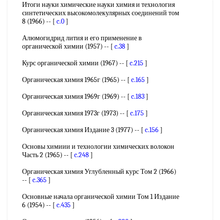
Итоги науки химические науки химия и технология
синтетических высокомолекулярных соединений том
8 (1966) -- [
c.0
]
Алюмогидрид лития и его применение в
органической химии (1957) -- [
c.38
]
Курс органической химии (1967) -- [
c.215
]
Органическая химия 1965г (1965) -- [
c.165
]
Органическая химия 1969г (1969) -- [
c.183
]
Органическая химия 1973г (1973) -- [
c.175
]
Органическая химия Издание 3 (1977) -- [
c.156
]
Основы химиии и технологии химических волокон
Часть 2 (1965) -- [
c.248
]
Органическая химия Углубленный курс Том 2 (1966)
-- [
c.365
]
Основные начала органической химии Том 1 Издание
6 (1954) -- [
c.435
]