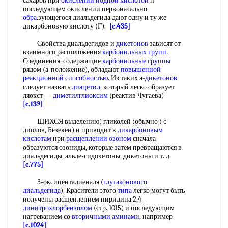
сахаров при
окислении йодной кислотой
п
последующем окислении первоначально
обра
.зующегося диальдегида дают одну и ту же
дикарбоновую кислоту (Г).
[c.435]
Свойства диальдегидов и
дикетонов
зависят от
взаимного расположения
карбонильных групп
.
Соединения, содержащие
карбонильные группы
рядом (а-положение), обладают
повышенной
реакционной способностью
. Из таких а-
дикетонов
следует назвать
диацетил
, который легко образует
ляокст —
диметилглиоксим
(реактив Чугаева)
[c.139]
ЩИХСЯ выделению) гликолей (обычно ( с-
диолов, Бёзекен) и приводит к
дикарбоновым
кислотам
нри
расщеплении озоном
сначала
образуются озониды, которые затем превращаются в
диальдегиды, альде-гидокетоны, дикетоны и т. д.
[c.775]
З-оксипентадиеналя (
глутаконового
диальдегида
). Красители этого
типа
легко могут быть
иолучены расщеплением пиридина 2,4-
динитрохлорбензолом
(стр. 1015) и последующим
нагреванием со
вторичными аминами
, например
[c.1024]