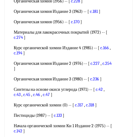
Органическая химия (1956) -- [
c.228
]
Органическая химия Издание 3 (1963) -- [
c.181
]
Органическая химия (1956) -- [
c.170
]
Материалы для лакокрасочных покрытий (1972) -- [
c.274
]
Курс органической химии Издание 4 (1985) -- [
c.166
,
c.194
]
Органическая химия Издание 2 (1976) -- [
c.227
,
c.254
]
Органическая химия Издание 3 (1980) -- [
c.236
]
Синтезы на основе окиси углерода (1971) -- [
c.42
,
c.43
,
c.45
,
c.46
,
c.47
]
Курс органической химии (0) -- [
c.317
,
c.318
]
Пестициды (1987) -- [
c.133
]
Начала органической химии Кн 1 Издание 2 (1975) -- [
c.142
]