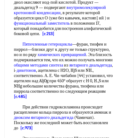
диол окисляют иод-пой кислотой. Продукт —
диальдегид 9 — подвергают
внутримолекулярной
кротоновой конденсации
, в результате которой
образуется цикл О (уже без кавычек, настояп] ий ) и
функциональный заместитель
в положении 17,
который понадобится для построения алифатической
боковой цепи.
[c.213]
Пятичленные гетероциклы
—фуран, тиофен и
пиррол—близки друг к другу не только структурно,
но и по ряду
химических превращений
. Эта близость
подчеркивается тем, что их можно получать многими
общими методами синтеза
из
янтарного диальдегида
,
i-
дикетонов
, ацетилена с Н2О, HjS или NH.,
соответственно. А. Е. Чи-чибабин [44] установил, что
ацетилен над AljOg при 450° образует с Н 0, H.,S или
NHg небольшие количества фурана, тиофена или
пиррола соответственно по следующим реакциям
[c.485]
При действии гидроксиламина происходит
расщепление кольца пиррола и образуются аммиак и
диоксим янтарного диальдегида
(Чамичап).
Поскольку же последний может быть восстановлен
до
[c.973]