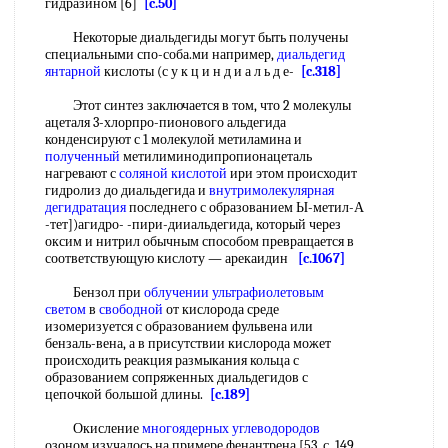
гидразином [6]
[c.50]
Некоторые диальдегиды могут быть получены
специальными спо-соба.ми например,
диальдегид
янтарной
кислоты (с у к ц и н д и а л ь д е-
[c.318]
Этот синтез заключается в том, что 2 молекулы
ацеталя 3-хлорпро-пионового альдегида
конденсируют с 1 молекулой метиламина и
полученный
метилиминодипропионацеталь
нагревают с
соляной кислотой
ири этом происходит
гидролиз до диальдегида и
внутримолекулярная
дегидратация
последнего с образованием Ы-метил-А
-тет])агидро- -пири-дииальдегида, который через
оксим и нитрил обычным способом превращается в
соответствующую кислоту — арекаидин
[c.1067]
Бензол при
облучении ультрафиолетовым
светом
в
свободной
от кислорода среде
изомеризуется с образованием фульвена или
бензаль-вена, а в присутствии кислорода может
происходить реакция размыкания кольца с
образованием сопряженных диальдегидов с
цепочкой большой длины.
[c.189]
Окисление
многоядерных углеводородов
озоном изучалось на примере фенантрена [53, с. 149