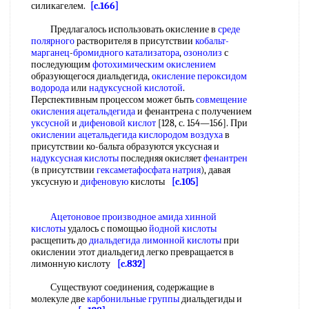
силикагелем.
[c.166]
Предлагалось использовать окисление в
среде
полярного
растворителя в присутствии
кобальт-
марганец
-
бромидного
катализатора
,
озонолиз
с
последующим
фотохимическим окислением
образующегося диальдегида,
окисление пероксидом
водорода
или
надуксусной кислотой
.
Перспективным процессом может быть
совмещение
окисления ацетальдегида
и фенантрена с получением
уксусной
и
дифеновой кислот
[128, с. 154—156]. При
окислении ацетальдегида
кислородом воздуха
в
присутствии ко-бальта образуются уксусная и
надуксусная кислоты
последняя окисляет
фенантрен
(в присутствии
гексаметафосфата натрия
), давая
уксусную и
дифеновую
кислоты
[c.105]
Ацетоновое производное амида хинной
кислоты
удалось с помощью
йодной кислоты
расщепить до
диальдегида лимонной кислоты
при
окислении этот диальдегид легко превращается в
лимонную кислоту
[c.832]
Существуют соединения, содержащие в
молекуле две
карбонильные группы
диальдегиды и