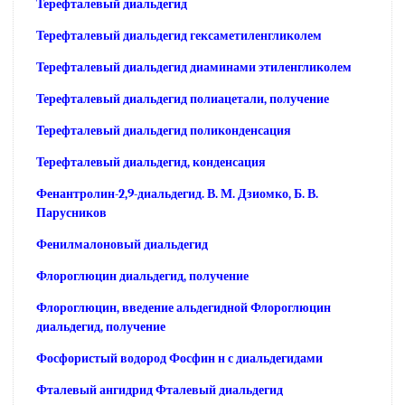
Терефталевый диальдегид
Терефталевый диальдегид гексаметиленгликолем
Терефталевый диальдегид диаминами этиленгликолем
Терефталевый диальдегид полиацетали, получение
Терефталевый диальдегид поликонденсация
Терефталевый диальдегид, конденсация
Фенантролин-2,9-диальдегид. В. М. Дзиомко, Б. В.
Парусников
Фенилмалоновый диальдегид
Флороглюцин диальдегид, получение
Флороглюцин, введение альдегидной Флороглюцин
диальдегид, получение
Фосфористый водород Фосфин н с диальдегидами
Фталевый ангидрид Фталевый диальдегид