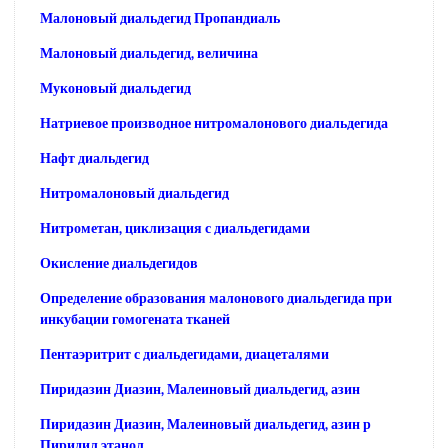
Малоновый диальдегид Пропандиаль
Малоновый диальдегид, величина
Муконовый диальдегид
Натриевое производное нитромалонового диальдегида
Нафт диальдегид
Нитромалоновый диальдегид
Нитрометан, циклизация с диальдегидами
Окисление диальдегидов
Определение образования малонового диальдегида при
инкубации гомогената тканей
Пентаэритрит с диальдегидами, диацеталями
Пиридазин Диазин, Малеиновый диальдегид, азин
Пиридазин Диазин, Малеиновый диальдегид, азин р
Пиридил этанол