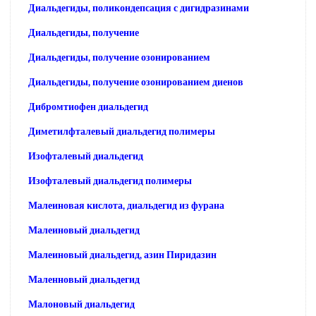
Диальдегиды, поликондепсация с дигидразинами
Диальдегиды, получение
Диальдегиды, получение озонированием
Диальдегиды, получение озонированием диенов
Дибромтиофен диальдегид
Диметилфталевый диальдегид полимеры
Изофталевый диальдегид
Изофталевый диальдегид полимеры
Малеиновая кислота, диальдегид из фурана
Малеиновый диальдегид
Малеиновый диальдегид, азин Пиридазин
Маленновый диальдегид
Малоновый диальдегид