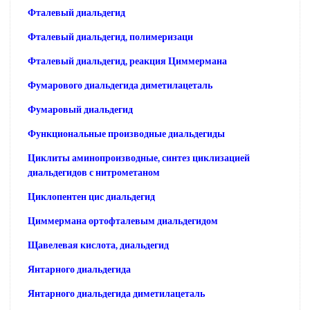
Фталевый диальдегид
Фталевый диальдегид, полимеризаци
Фталевый диальдегид, реакция Циммермана
Фумарового диальдегида диметилацеталь
Фумаровый диальдегид
Функциональные производные диальдегиды
Циклиты аминопроизводные, синтез циклизацией
диальдегидов с нитрометаном
Циклопентен цис диальдегид
Циммермана ортофталевым диальдегидом
Щавелевая кислота, диальдегид
Янтарного диальдегида
Янтарного диальдегида диметилацеталь