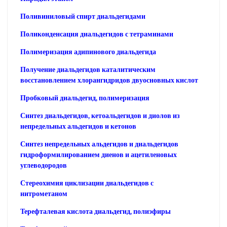
Поливиниловый спирт диальдегидами
Поликонденсация диальдегидов с тетраминами
Полимеризация адипинового диальдегида
Получение диальдегидов каталитическим
восстановлением хлорангидридов двуосновных кислот
Пробковый диальдегид, полимеризация
Синтез диальдегидов, кетоальдегидов и диолов из
непредельных альдегидов и кетонов
Синтез непредельных альдегидов и диальдегидов
гидроформилированием диенов и ацетиленовых
углеводородов
Стереохимия циклизации диальдегидов с
нитрометаном
Терефталевая кислота диальдегид, полиэфиры