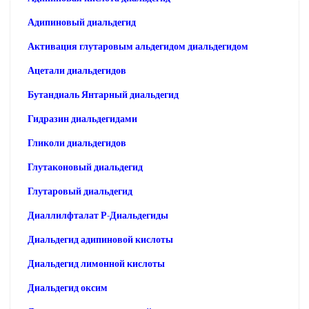
Адипиновый диальдегид
Активация глутаровым альдегидом диальдегидом
Ацетали диальдегидов
Бутандиаль Янтарный диальдегид
Гидразин диальдегидами
Гликоли диальдегидов
Глутаконовый диальдегид
Глутаровый диальдегид
Диаллилфталат Р-Диальдегиды
Диальдегид адипиновой кислоты
Диальдегид лимонной кислоты
Диальдегид оксим