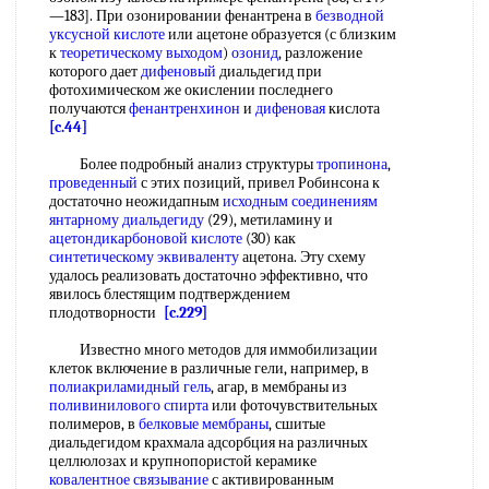
—183]. При озонировании фенантрена в
безводной
уксусной кислоте
или ацетоне образуется (с близким
к
теоретическому выходом
)
озонид
, разложение
которого дает
дифеновый
диальдегид при
фотохимическом же окислении последнего
получаются
фенантренхинон
и
дифеновая
кислота
[c.44]
Более подробный анализ структуры
тропинона
,
проведенный
с этих позиций, привел Робинсона к
достаточно неожидапным
исходным соединениям
янтарному диальдегиду
(29), метиламину и
ацетондикарбоновой кислоте
(30) как
синтетическому эквиваленту
ацетона. Эту схему
удалось реализовать достаточно эффективно, что
явилось блестящим подтверждением
плодотворности
[c.229]
Известно много методов для иммобилизации
клеток включение в различные гели, например, в
полиакриламидный гель
, агар, в мембраны из
поливинилового спирта
или фоточувствительных
полимеров, в
белковые мембраны
, сшитые
диальдегидом крахмала адсорбция на различных
целлюлозах и крупнопористой керамике
ковалентное связывание
с активированным