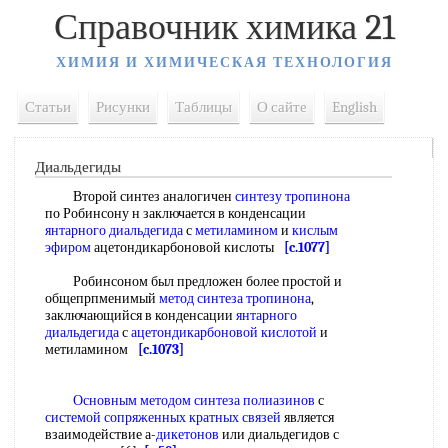
Справочник химика 21
ХИМИЯ И ХИМИЧЕСКАЯ ТЕХНОЛОГИЯ
Статьи
Рисунки
Таблицы
О сайте
English
Диальдегиды
Второй синтез аналогичен
синтезу тропинона
по Робинсону н заключается в конденсации
янтарного диальдегида
с
метиламином
и
кислым
эфиром
ацетондикарбоновой кислоты
[c.1077]
Робинсоном был предложен более простой и
общепрпменимый
метод синтеза
тропинона
,
заключающийся в конденсации
янтарного
диальдегида
с
ацетондикарбоновой кислотой
и
метиламином
[c.1073]
Основным методом синтеза
полиазинов
с
системой
сопряженных кратных связей
является
взаимодействие а-
дикетонов
или диальдегидов с