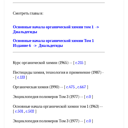
Смотреть главы в:
Основные начала органической химии том 1 ->
Диальдегиды
Основные начала органической химии Том 1
Издание 6 -> Диальдегиды
Курс органической химии (1965) -- [
c.215
]
Пестициды химия, технология и применение (1987) -
- [
c.133
]
Органическая химия (1990) -- [
c.475
,
c.667
]
Энциклопедия полимеров Том 3 (1977) -- [
c.0
]
Основные начала органической химии том 1 (1963) --
[
c.501
,
c.502
]
Энциклопедия полимеров Том 3 (1977) -- [
c.0
]