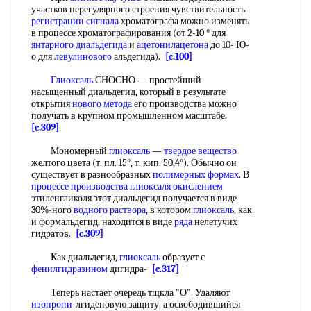
участков нерегулярного строения чувствительность
регистрации сигнала
хроматографа можно изменять
в процессе хроматографирования (от 2-10 ° для
янтарного диальдегида
и
ацетонилацетона
до 10- Ю-
о для
левулинового
альдегида).
[c.100]
Глиоксаль
СНОСНО — простейший
насыщенный диальдегид, который в результате
открытия
нового метода
его производства можно
получать в крупном промышленном масштабе.
[c.309]
Мономерный
глиоксаль
—
твердое вещество
желтого цвета (т. пл. 15°, т. кип. 50,4°). Обычно он
существует в разнообразных
полимерных формах
. В
процессе производства
глиоксаля окислением
этиленгликоля этот диальдегид получается в виде
30%-ного
водного раствора
, в котором
глиоксаль
, как
и формальдегид, находится в виде
ряда
нелетучих
гидратов.
[c.309]
Как диальдегид,
глиоксаль
образует с
фенилгидразином
дигидра-
[c.317]
Теперь настает очередь тщкла "О". Удаляют
изопропи
-лгиденовую защиту, а освободившийся