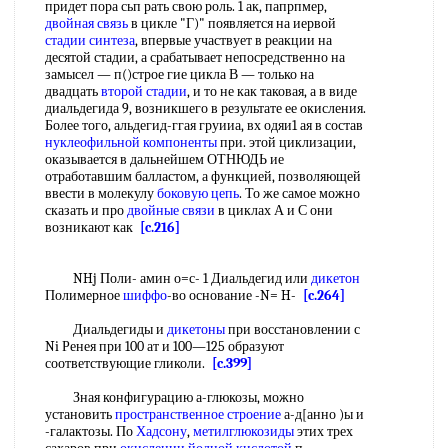
придет пора сьп рать свою роль. 1 ак, папрпмер,
двойная связь
в цикле "Г)" появляется на иервой
стадии синтеза
, впервые участвует в реакции на
десятой стадии, а срабатывает непосредственно на
замысел — п()строе гие цикла В — только на
двадцать
второй стадии
, и то не как таковая, а в виде
диальдегида 9, возникшего в результате ее окисления.
Более того, альдегид-ггая груииа, вх одяи1 ая в состав
нуклеофильной компоненты
при. этой циклизации,
оказывается в дальнейшем ОТНЮДЬ ие
отработавшим балластом, а функцией, позволяющей
ввести в молекулу
боковую цепь
. То же самое можно
сказать и про
двойные связи
в циклах А и С они
возникают как
[c.216]
NHj Поли- амин о=с- 1 Диальдегид или
дикетон
Полимерное
шиффо
-во основание -N= H-
[c.264]
Диальдегиды и
дикетоны
при восстановлении с
Ni Ренея при 100 ат и 100—125 образуют
соответствующие гликоли.
[c.399]
Зная конфигурацию а-глюкозы, можно
установить
пространственное строение
а-д[анно )ы и
-галактозы. По
Хадсону
,
метилглюкозиды
этих трех