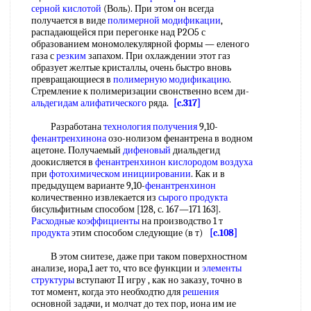
серной кислотой
(Воль). При этом он всегда
получается в виде
полимерной модификации
,
распадающейся при перегонке над Р2О5 с
образованием мономолекулярной формы — еленого
газа с
резким
запахом. При охлаждении этот газ
образует желтые кристаллы, очень быстро вновь
превращающиеся в
полимерную модификацию
.
Стремление к полимеризации свонственно всем ди-
альдегидам алифатического
ряда.
[c.317]
Разработана
технология получения
9,10-
фенантренхинона
озо-нолизом фенантрена в водном
ацетоне. Получаемый
дифеновый
диальдегид
доокисляется в
фенантренхинон
кислородом воздуха
при
фотохимическом инициировании
. Как и в
предыдущем варианте 9,10-
фенантренхинон
количественно извлекается из
сырого продукта
бисульфитным способом [128, с. 167—171 163].
Расходные коэффициенты
на производство 1 т
продукта
этим способом следующие (в т)
[c.108]
В этом сиитезе, даже при таком поверхностном
анализе, иора,1 ает то, что все функции и
элементы
структуры
вступают II игру , как но заказу, точно в
тот момент, когда это необходтю для
решения
основной задачи, и молчат до тех пор, иона им ие