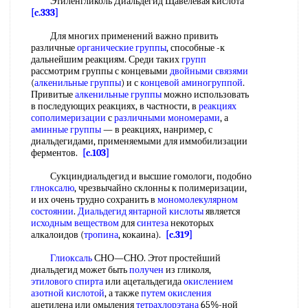
Этиленгликоль Диальдегид Щавелевая кислота
[c.333]
Для многих применений важно привить
различные
органические группы
, способные -к
дальнейшим реакциям. Среди таких
групп
рассмотрим группы с концевыми
двойными связями
(
алкенильные группы
) и с
концевой аминогруппой
.
Привитые
алкенильные группы
можно использовать
в последующих реакциях, в частности, в
реакциях
сополимеризации
с
различными мономерами
, а
аминные группы
— в реакциях, нанример, с
диальдегидами, применяемыми для иммобилизации
ферментов.
[c.103]
Сукциндиальдегид и высшие гомологи, подобно
глноксалю
, чрезвычайно склонны к полимеризации,
и их очень трудно сохранить в
мономолекулярном
состоянии
.
Диальдегид янтарной кислоты
является
исходным веществом
для
синтеза
некоторых
алкалоидов (
тропина
, кокаина).
[c.319]
Глиоксаль
СНО—СНО. Этот простейший
диальдегид может быть
получен
из гликоля,
этилового спирта
или ацетальдегида
окислением
азотной кислотой
, а также
путем окисления
ацетилена или омыления
тетрахлорэтана
65%-ной