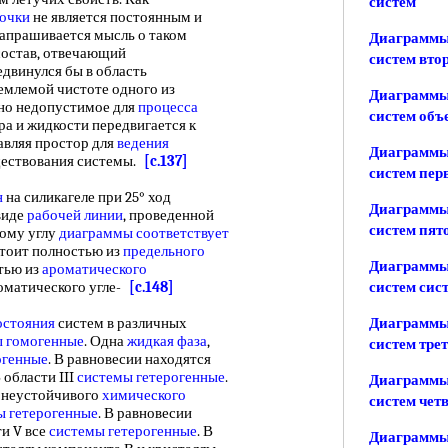
систем
точки
не является постоянным и
апрашивается мысль о таком
Диаграммы
 состав, отвечающий
систем вто
редвинулся бы в область
емлемой чистоте одного из
Диаграммы
нно недопустимое для
процесса
систем об
ра и жидкости передвигается к
тавляя простор для
ведения
Диаграммы
ществования системы.
[c.137]
систем пер
н
на силикагеле при 25° ход
Диаграммы
 виде
рабочей линии
, проведенной
систем пят
вому углу
диаграммы соответствует
стоит полностью из
предельного
Диаграммы
тью из
ароматического
роматического угле-
[c.148]
систем сис
остояния
систем в различных
Диаграммы
ы гомогенные
. Одна
жидкая фаза
,
систем тре
огенные
. В равновесии находятся
 области III
системы гетерогенные
.
Диаграммы
ы неустойчивого
химического
систем чет
ы гетерогенные
. В равновесии
ти V все
системы гетерогенные
. В
Диаграммы