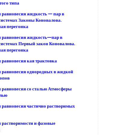
того типа
равновесия жидкость — пар в
истемах Законы Коновалова.
ая перегонка
 равновесия жидкость—пар в
истемах Первый закон Коновалова.
ая перегонка
равновесия кая трактовка
 равновесия однородных в жидкой
ропов
 равновесия со сталью Атмосферы
алью
 равновесия частично растворимых
 растворимости и фазовые
я