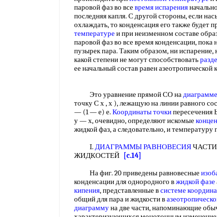
паровой фаз во все
время испарения
начально
последняя капля. С другой стороны, если на
охлаждать, то конденсация его также будет 
температуре
и при неизменном составе обр
паровой фаз во все время конденсации, пока 
пузырек пара. Таким образом, ни испарение, 
какой степени не могут способствовать
разд
ее начальный состав равен азеотропической
Это уравнение прямой СО на
диаграмме
точку С х , х ), лежащую на линии равного с
— (1 — е) е.
Координаты точки
пересечения Ь
у — х, очевидно, определяют искомые
конце
жидкой фаз, а следовательно, и температуру 
I.
ДИАГРАММЫ РАВНОВЕСИЯ
ЧАСТИ
ЖИДКОСТЕЙ
[c.14]
На фиг. 20 приведены равновесные
изоб
конденсации для однородного в
жидкой фазе
кипения
, представленные в
системе координа
общий для пара и жидкости в
азеотропическо
диаграмму
на две части, напоминающие обы
характеризующихся монотонным изменением