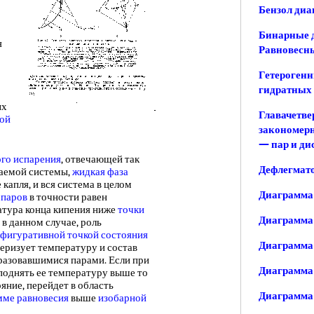
Бензол диа
Бинарные д
я
Равновесны
Гетерогенн
гидратных 
ых
Главачетве
ой
закономерн
— пар и д
го испарения
, отвечающей так
Дефлегмат
ваемой системы,
жидкая фаза
 капля, и вся система в целом
Диаграмма
 паров
в точности равен
атура конца кипения ниже
точки
Диаграмма
 в данном случае, роль
фигуративной точкой
состояния
Диаграмма 
ктеризует температуру и состав
бразовавшимися парами. Если при
Диаграмма 
поднять ее температуру выше то
яние, перейдет в область
Диаграмма 
мме равновесия
выше
изобарной