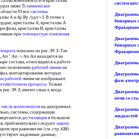
исталлы компонента В и кристаллы
систем шес
урах ниже Ti
химическое
 области VI все
системы
Диаграммы 
лы А и Aj-By /удл = 1. В точке э
бинарных с
ердые, кристаллы А, кристаллы А
Фракционн
три фазы, кристаллы В, кристаллы
йчивым при
температуре плавления
Диаграммы
бинарных с
ппарата
показана на рис. 39. 3. Так
Фракционн
 Ап " Ап -> Ап Ап находятся на
етыре состава, относящиеся к работе
Диаграммы 
чно положению
рабочей линии
на
 фаз, контактирование которых
Диаграммы
ки рабочей
линии не изображают
фазе азеот
отивоточном процессе
. Только
а рис. 39. 3, имеют смысл, когда
Диаграммы
печи со ст
о
числа компонентов
на диаграммах
Диаграммы
ельно, системы, содержащие
жидкостей
двергаются
дестилляции
в большом
ов, приблизительно следуют
закону
Диаграммы
ром при равновесии (см. стр. 638).
равновеси
сутствуют надежные данные,