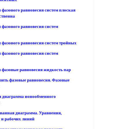
фазового равновесия систем плоская
ственна
фазового равновесия систем
фазового равновесия систем тройных
фазового равновесия систем
 фазовые равновесия жидкость пар
зить фазовые равновесия. Фазовые
ы
я диаграмма ионообменного
я
ванная диаграмма. Уравнения,
 и рабочих линий