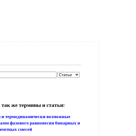
 так же термины и статьи:
я и термодинамически возможные
амм фазового равновесия бинарных и
нентных смесей