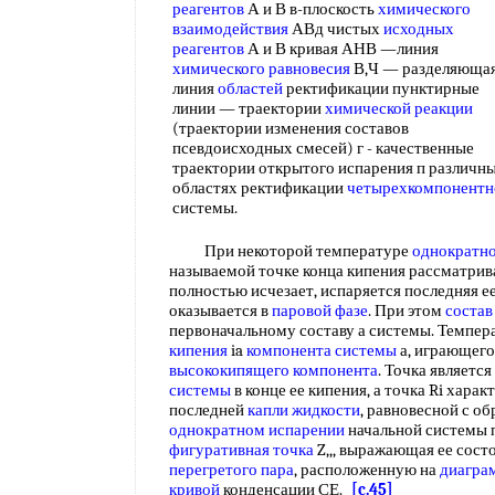
реагентов
А и В в-плоскость
химического
взаимодействия
АВд чистых
исходных
реагентов
А и В кривая АНВ —линия
химического равновесия
В,Ч — разделяюща
линия
областей
ректификации пунктирные
линии — траектории
химической реакции
(траектории изменения составов
псевдоисходных смесей) г - качественные
траектории открытого испарения п различн
областях ректификации
четырехкомпонентн
системы.
При некоторой температуре
однократно
называемой точке конца кипения рассматри
полностью исчезает, испаряется последняя ее
оказывается в
паровой фазе
. При этом
состав
первоначальному составу а системы. Темпер
кипения
ia
компонента системы
а, играющего
высококипящего компонента
. Точка является
системы
в конце ее кипения, а точка Ri хара
последней
капли жидкости
, равновесной с о
однократном испарении
начальной системы 
фигуративная точка
Z,,, выражающая ее состо
перегретого пара
, расположенную на
диагра
кривой
конденсации СЕ.
[c.45]