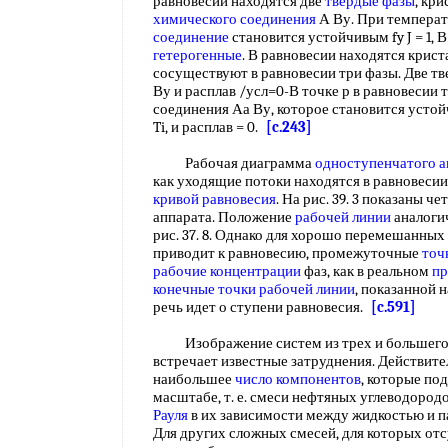
равновесии находятся две
твердые фазы
, кр
химического соединения
А Ву. При температ
соединение
становится устойчивым fy J = 1, В
гетерогенные
. В равновесии находятся кристал
сосуществуют в равновесии три фазы. Две тв
Ву и расплав /усл=0-В точке р в равновесии 
соединения Аа Ву, которое становится усто
Ti, и расплав = 0.
[c.243]
Рабочая диаграмма
одноступенчатого а
как уходящие потоки находятся в равновесии,
кривой равновесия
. На рис. 39. 3 показаны ч
аппарата. Положение
рабочей линии
аналоги
рис. 37. 8. Однако для хорошо перемешанных
приводит к равновесию, промежуточные
точ
рабочие концентрации
фаз, как в реальном
пр
конечные точки
рабочей линии
, показанной н
речь идет о ступени равновесия.
[c.591]
Изображение систем из трех и большег
встречает известные затруднения. Действит
наибольшее
число компонентов
, которые по
масштабе, т. е. смеси нефтяных углеводород
Рауля
в их зависимости между жидкостью и па
Для других сложных смесей, для которых от