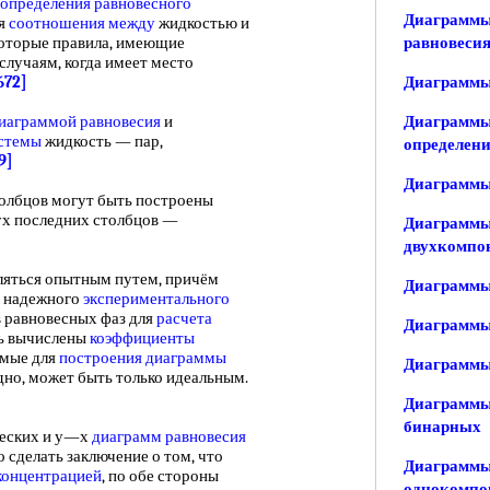
 определения
равновесного
Диаграммы
ия
соотношения между
жидкостью и
которые правила, имеющие
равновесия
случаям, когда имеет место
672]
Диаграммы
иаграммой равновесия
и
Диаграммы
истемы
жидкость — пар,
определени
9]
Диаграммы 
лбцов могут быть построены
ух последних столбцов —
Диаграммы
двухкомпо
ться опытным путем, причём
Диаграммы
о надежного
экспериментального
в равновесных фаз для
расчета
Диаграммы 
ть вычислены
коэффициенты
имые для
построения диаграммы
Диаграммы 
идно, может быть только идеальным.
Диаграммы 
бинарных
еских и у—х
диаграмм равновесия
 сделать заключение о том, что
Диаграммы 
концентрацией
, по обе стороны
однокомпо