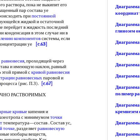
го раствора, пока не выкипит его
Диаграмма 
сыщенный пар состава уе
координат 
происходить при
постоянной
азующейся жидкой и остаточной
Диаграмма 
не перейдет в жидкость последний
глинозем о
ни конденсация в этом случае ни в
елению компонентов
системы, если
Диаграмма
 концентрации уе
[c.63]
Диаграмма 
 равновесия
, проходящей через
Диаграмма 
остава и имеющую наклон, равный
 этой прямой с
кривой равновесия
Диаграмма 
нтрации равновесных
паровой и
процесса (рис. П.З).
[c.67]
Диаграмма 
полимер ра
ЧНО РАСТВОРИМЫХ
Диаграмма 
арные кривые
кипения и
кремнезем 
азеотропа с минимумом
точки
т
температура—состав . Состав ус,
Диаграммы
й точке
, разделяет
равновесную
чные изобары веществ,
Диаграммы
 летучих свойств. Как