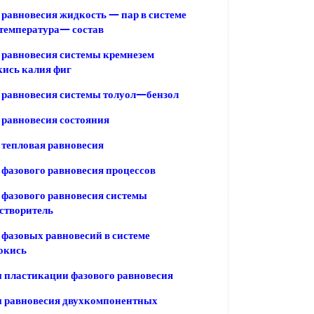
равновесия жидкость — пар в системе
температура— состав
равновесия системы кремнезем
кись калия фиг
 равновесия системы толуол—бензол
равновесия состояния
тепловая равновесия
фазового равновесия процессов
фазового равновесия системы
створитель
фазовых равновесий в системе
окись
 пластикации фазового равновесия
 равновесия двухкомпонентных