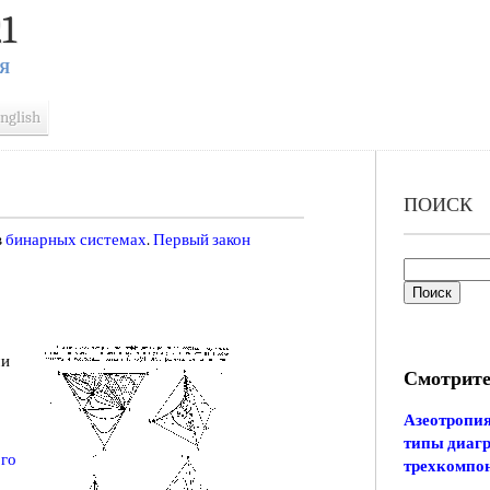
1
Я
nglish
ПОИСК
в
бинарных системах
.
Первый закон
ми
Смотрите
Азеотропи
типы диагр
го
трехкомпо