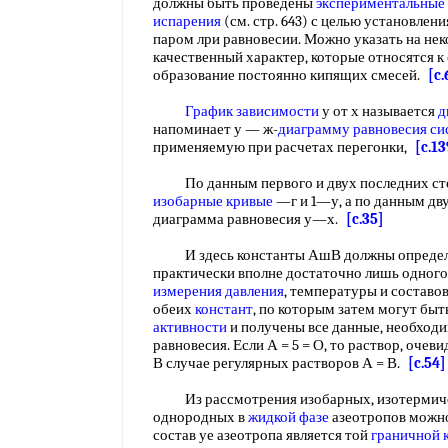
должны быть проведены
экспериментальные
испарения
(см. стр. 643) с целью установлен
паром лри равновесии. Можно указать на не
качественный характер, которые относятся к 
образование постоянно кипящих смесей.
[c.
График зависимости
у от х называется
д
напоминает у — ж-
диаграмму равновесия с
применяемую при расчетах перегонки,
[c.13
По данным первого и двух последних сто
изобарные кривые
—г и 1—у, а по данным дв
диаграмма равновесия у—х.
[c.35]
И здесь константы АшВ должны определя
практически вполне достаточно лишь одног
измерения
давления
, температуры и составо
обеих
констант
, по которым затем могут бы
активности
и получены все данные, необход
равновесия. Если А = 5 = О, то раствор, очев
В случае регулярных растворов А = В.
[c.54]
Из рассмотрения изобарных, изотермич
однородных в
жидкой фазе
азеотропов можно
состав уе азеотропа является той
граничной 