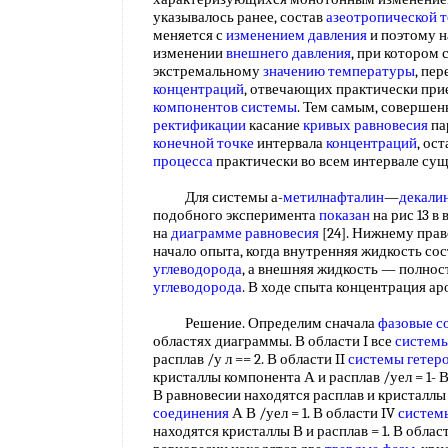
указывалось ранее, состав
азеотропической 
меняется с
изменением давления
и поэтому н
изменении
внешнего давления
, при котором
экстремальному
значению температуры
, пе
концентраций
, отвечающих практически при
компонентов системы
. Тем самым, соверше
ректификации
касание
кривых равновесия
па
конечной точке
интервала
концентраций
, ос
процесса
практически во всем интервале су
Для системы а-
метилнафталин
—
декали
подобного эксперимента
показан
на рис 13 в
на
диаграмме равновесия
[24]. Нижнему пра
начало опыта, когда внутренняя жидкость со
углеводорода
, а внешняя жидкость — полнос
углеводорода
. В ходе спыта концентрация а
Решение. Определим сначала
фазовые с
областях диаграммы. В области I все
систем
расплав /у л == 2. В области II
системы гетер
кристаллы компонента А и расплав /уел = 1- В
В равновесии находятся расплав и кристалл
соединения
А В /уел = 1. В области IV
систем
находятся кристаллы В и расплав = 1. В облас