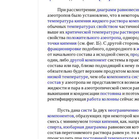
При рассмотрении
диаграмм равновеси
азеотропов было установлено, что в некотор
температура кипения
жидкого раствора ком
обычных
температурах свойством
частичной
выше их
критической температуры растворе
свойства
положительного азеотропа
, одноро
точки кипения
(см. фиг. 15). С другой сторон
фракционировке
подобного, однородного в
ж
от начального состава а исходной смеси,
про
один, либо
другой компонент
системы в прак
состава или пар, близко подходящий к нему п
обязательно будет верхним продуктом колонн
низкой температуре
, чем оба
компонента си
состав
у азеотропа не представляется возмож
жидкости и пара в азеотропической смеси ра
выкипания и конденсации
постоянна
и поэто
ректифицирующая
работа колонны
сейчас ж
Пусть дана
систе
1а двух
неограниченно
компонентов
, образующих при некоторой к
смесь с минимумом
точки кипения
, как. нап
спирта
,
изобарная диаграмма
равновесия кото
состав перегоняемого раствора равен уе. то
происходить при
постоянной температуре
и 