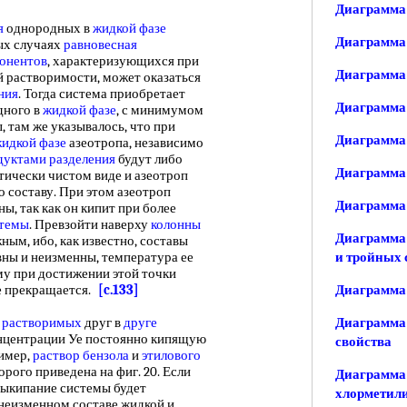
Диаграмма 
я
однородных в
жидкой фазе
Диаграмма
ых случаях
равновесная
понентов
, характеризующихся при
Диаграмма 
 растворимости, может оказаться
ния
. Тогда система приобретает
Диаграмма 
дного в
жидкой фазе
, с минимумом
ы, там же указывалось, что при
Диаграмма
идкой фазе
азеотропа, независимо
дуктами разделения
будут либо
Диаграмма 
тически чистом виде и азеотроп
о составу. При этом азеотроп
Диаграмма 
ы, так как он кипит при более
стемы
. Превзойти наверху
колонны
Диаграмма 
ным, ибо, как известно, составы
вны и неизменны, температура ее
и тройных 
му при достижении этой точки
е прекращается.
[c.133]
Диаграмма 
 растворимых
друг в
друге
Диаграмма 
онцентрации Уе постоянно кипящую
свойства
ример,
раствор бензола
и
этилового
рого приведена на фиг. 20. Если
Диаграмма
 выкипание системы будет
хлорметил
неизменном составе жидкой и