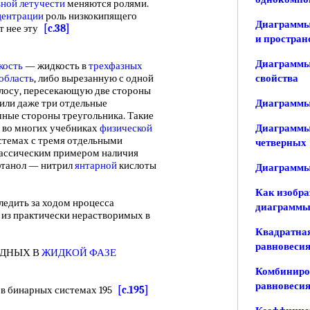
ной летучести
меняются ролями.
центрации
роль низкокипящего
Диаграммы 
от нее эту
[c.38]
и простран
Диаграммы 
кость
— жидкость в
трехфазных
область
, либо вырезанную с одной
свойства
лосу, пересекающую две стороны
 или даже три отдельные
Диаграммы 
чные стороны треугольника. Такие
 во многих учебниках
физической
Диаграммы 
истемах с тремя отдельными
четверных
лассическим примером наличия
танол — нитрил
янтарной
кислоты
Диаграммы
Как изобра
ледить за ходом нроцесса
диаграмм
 из практически нерастворимых в
Квадратна
равновеси
ДНЫХ В
ЖИДКОЙ ФАЗЕ
Комбиниро
равновесия
в бинарных системах 195
[c.195]