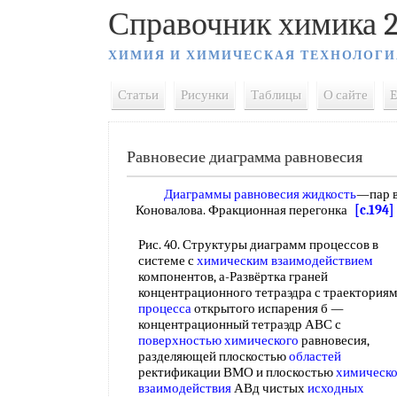
Справочник химика 2
ХИМИЯ И ХИМИЧЕСКАЯ ТЕХНОЛОГИ
Статьи
Рисунки
Таблицы
О сайте
E
Равновесие диаграмма равновесия
Диаграммы равновесия жидкость
—пар 
Коновалова. Фракционная перегонка
[c.194]
Рис. 40. Структуры диаграмм процессов в
системе с
химическим взаимодействием
компонентов, а-Развёртка граней
концентрационного тетраэдра с траектория
процесса
открытого испарения б —
концентрационный тетраэдр АВС с
поверхностью химического
равновесия,
разделяющей плоскостью
областей
ректификации ВМО и плоскостью
химическо
взаимодействия
АВд чистых
исходных