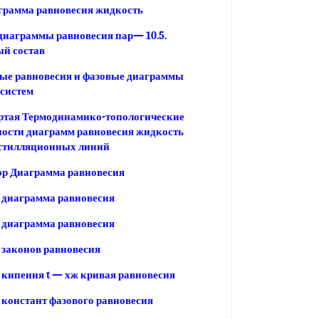
грамма равновесия жидкость
иаграммы равновесия пар— 10.5.
й состав
ые равновесия и фазовые диаграммы
систем
ртая Термодинамико-топологические
ости диаграмм равновесия жидкость
истилляционных линий
ор Диаграмма равновесия
 диаграмма равновесия
 диаграмма равновесия
законов равновесия
кипения t — хж кривая равновесия
констант фазового равновесия