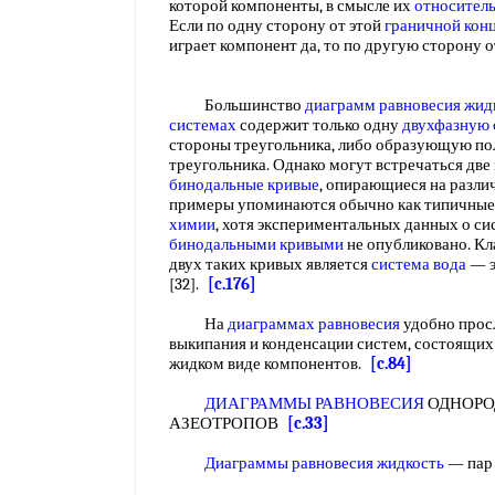
которой компоненты, в смысле их
относитель
Если по одну сторону от этой
граничной кон
играет компонент да, то по другую сторону 
Большинство
диаграмм равновесия жид
системах
содержит только одну
двухфазную 
стороны треугольника, либо образующую по
треугольника. Однако могут встречаться две
бинодальные кривые
, опирающиеся на разли
примеры упоминаются обычно как типичные
химии
, хотя экспериментальных данных о с
бинодальными кривыми
не опубликовано. К
двух таких кривых является
система вода
— э
[32].
[c.176]
На
диаграммах равновесия
удобно прос
выкипания и конденсации систем, состоящих
жидком виде компонентов.
[c.84]
ДИАГРАММЫ РАВНОВЕСИЯ
ОДНОРО
АЗЕОТРОПОВ
[c.33]
Диаграммы равновесия жидкость
— пар 