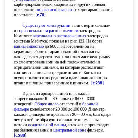
карбидокремниевых, кварцевых и других волокон
позволяют
широко использовать
их дня армирования
пластмасс.
[c.70]
Существуют конструкции
ванн с вертикальным
и
горизонтальным расположением
электродов.
Комплект
вертикально расположенных
электродов
(система Мёбиуса) показан на рис. 122. На борта
ванны емкостью
до 600 л, изготовленной из
керамики, эбонита, армированной пластмассы,
накладывают деревянную или пластмассовую рамку
со смонтированными на ней положительной и
отрицательной шинами, на которые располагают
соответственно электродные штанги. Контакты
осуществляются посредством вдавливания концов
штанг в шлицы, приваренные к шинкам.
[c.238]
В диск из армированной пластмассы
запрессовывают 10—30 фильер с 1500—3000
отверстий.
Общее число
отверстий в
блочной
фильере
колеблется от 20 000 до 100 000. Диаметр
каждой фильеры не превышает 20—30 мм, благодаря
чему в ней не образуются сильные нормальные
потоки
осадительной ванны
, а также не происходит
разбавления ванны в
центральной зоне
фильеры.
[c.280]