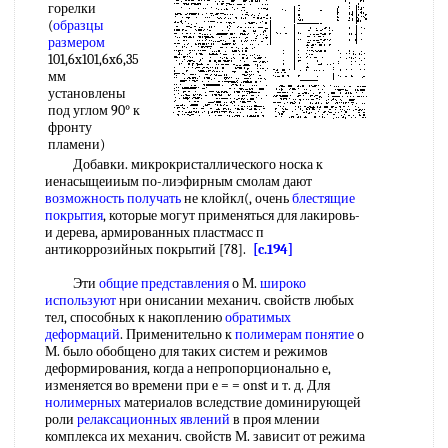
горелки
(
образцы
размером
101,6x101,6x6,35
мм
установлены
под углом 90° к
фронту
пламени)
Добавки. микрокристаллического носка к
иенасыщеииым по-лиэфирным смолам дают
возможность получать
не клойкл(, очень
блестящие
покрытия
, которые могут применяться для лакировь-
и дерева, армированных пластмасс п
антикоррозийных покрытий [78].
[c.194]
Эти
общие представления
о М.
широко
используют
нри онисании механич. свойств любых
тел, способных к накоплению
обратимых
деформаций
. Применительно к
полимерам понятие
о
М. было обобщено для таких систем и режимов
деформирования, когда а непропорционально е,
изменяется во времени при е = = onst и т. д. Для
нолимерных
материалов вследствие доминирующей
роли
релаксационных явлений
в проя млении
комплекса их механич. свойств М. зависит от режима