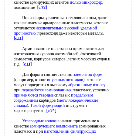
качестве армирующих агентов
полых микросфер
,
повышение
[c.72]
Полиэфиры, усиленные стекловолокном, дают
так называемые армированные пластмассы, которые
отличаются
исключительно высокой
удельной
прочностью
, превосходя даже некоторые металлы.
[c.11]
Армированные пластмассы применяются для
изготовления кузовов автомобилей, фюзеляжей
самолетов, корпусов катеров, легких морских судов и
т. д.
[c.11]
Для форм и соответственно
элементов форм
(например, в зоне
впускных литников
), которые
могут подвергаться высокому
абразивному износу
при
переработке армированных
пластмасс, успешно
применяются твердые
сплавы с
предельным
содержанием
карбидов (
металлокерамические
сплавы
).
Такой формующий
инструмент
характеризуется
[c.24]
Углеродные волокна
нашли применение в
качестве
армирующего компонента
армированных
пластмасс и при
изготовлении фильтрующих