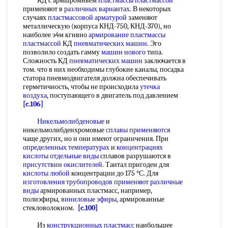
КД с армшромнвем
пластмассы пластмассой
применяют в
различных вариантах
. В некоторых
случаях
пластмассовой арматурой
заменяют
металлическую (корпуса КНД-750, КНД-370), но
наиболее э4м кгнвно
армирование пластмассы
пластмассой
КД
пневматических машин
. Эго
позволило создать гамму
машин нового
типа.
Сложность КД
пневматических машин
заключается в
том. что в них необходимы глубокие каналы, посадка
статора пневмодвигателя должна обеспечивать
герметичность, чтобы не происходила
утечка
воздуха
, поступающего в двигатель под давлением
[c.106]
Никельмолибденовые
и
никельмолибденхромовые
сплавы применяются
чаще других, но и они имеют ограничения. При
определенных температурах
и
концентрациях
кислоты
отдельные виды
сплавов разрушаются в
присутствии окислителей
. Тантал пригоден для
кислоты любой
концентрации до 175 °С. Для
изготовления трубопроводов применяют
различные
виды
армированных пластмасс, например,
полиэфиры,
виниловые эфиры
, армированные
стекловолокном.
[c.100]
Из
конструкционных пластмасс
наибольшее