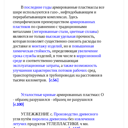
В
последние годы
армированные пластмассы все
шире используются в газо-, нефтедобывающем и
перерабатывающем комплексах. Здесь
специфическим преимуществом
армированных
пластиков
по сравнению с традиционными
металлами (
легированные стали
,
цветные сплавы
)
являются не только
высокая удельная
прочность,
которая позволяет существенно снизить расходы по
доставке и
монтажу изделий
, но и
повышенная
химическая стойкость
, определяющая
увеличение
срока службы
изделий, в том числе в
коррозионной
среде
и соответственно уменьшающая
эксплуатационные затраты
, а
также возможность
улучшения характеристик
потоков рабочих
сред,
транспортируемых в трубопроводах на расстояния в
тысячи километров.
[c.56]
Усталостные кривые
армированных пластмасс О
- образец разрушился - образец не разрушился
[c.100]
УГЛЕЖЖЕНИЕ с.
Производство древесного
угля путём
пиролиза древесины
без
извлечения
летучих
продуктов УГЛЕПЛАСТИКИ. ч мн.