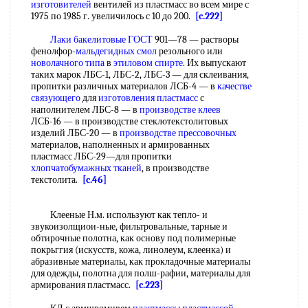
изготовителей
вентилей из пластмасс во всем мире с
1975 по 1985 г. увеличилось с 10 до 200.
[c.222]
Лаки бакелитовые ГОСТ
901—78 — растворы
фенолфор-
мальдегидных смол
резольного или
новолачного типа
в
этиловом спирте
. Их выпускают
таких марок ЛБС-1, ЛБС-2, ЛБС-3 — для склеивания,
пропитки различных материалов ЛСБ-4 — в
качестве
связующего
для
изготовления пластмасс
с
наполнителем ЛБС-8 — в
производстве клеев
ЛСБ-16 — в производстве стеклотекстолитовых
изделий ЛБС-20 — в
производстве прессовочных
материалов, наполненных и армированных
пластмасс ЛБС-29—для пропитки
хлопчатобумажных тканей
, в производстве
текстолита.
[c.46]
Клееные Н.м. используют как тепло- и
звукоизолщиои-ные, фильтровальные, тарные и
обтирочные полотна, как основу под полимерные
покрьггия (искусств, кожа, линолеум, клеенка) и
абразивные материалы, как прокладочные материалы
для одежды, полотна для полш-рафии, материалы для
армирования пластмасс.
[c.223]