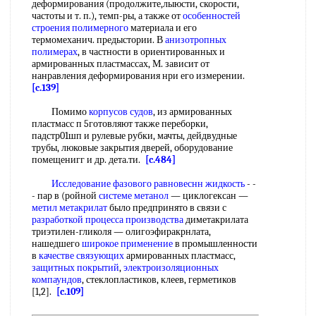
деформирования (продолжите,лыюсти, скорости,
частоты и т. п.), темп-ры, а также от
особенностей
строения полимерного
материала и его
термомеханич. предыстории. В
анизотропных
полимерах
, в частности в ориентированных и
армированных пластмассах, М. зависит от
нанравления деформирования нри его измерении.
[c.139]
Помимо
корпусов судов
, из армированных
пластмасс п 5готовляют также переборки,
падстр01шп и рулевые рубки, мачты, дейдвудные
трубы, люковые закрытия дверей, оборудование
помещенигг и др. дета.ти.
[c.484]
Исследование фазового
равновеснн жидкость
- -
- пар в (ройной
системе метанол
— циклогексан —
метил метакрилат
было предпринято в связи с
разработкой процесса производства
диметакрилата
триэтилен-гликоля — олигоэфиракрнлата,
нашедшего
широкое применение
в промышленности
в
качестве связующих
армированных пластмасс,
защитных покрытий
,
электроизоляционных
компаундов
, стеклопластиков, клеев, герметиков
[1,2].
[c.109]