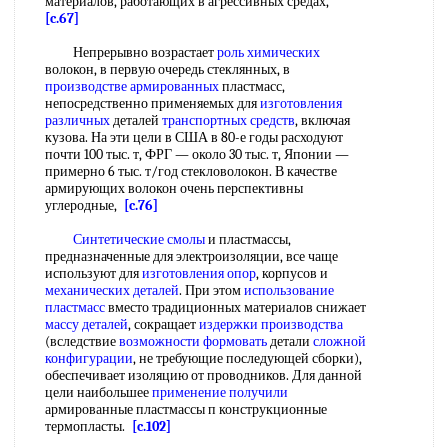
материалов, работающих в агрессивных средах,
[c.67]
Непрерывно возрастает
роль химических
волокон, в первую очередь стеклянных, в
производстве армированных
пластмасс,
непосредственно применяемых для
изготовления
различных
деталей
транспортных средств
, включая
кузова. На эти цели в США в 80-е годы расходуют
почти 100 тыс. т, ФРГ — около 30 тыс. т, Японии —
примерно 6 тыс. т/год стекловолокон. В качестве
армирующих волокон очень перспективны
углеродные,
[c.76]
Синтетические смолы
и пластмассы,
предназначенные для электроизоляции, все чаще
используют для
изготовления опор
, корпусов и
механических деталей
. При этом
использование
пластмасс
вместо традиционных материалов снижает
массу деталей
, сокращает
издержки производства
(вследствие
возможности формовать
детали
сложной
конфигурации
, не требующие последующей сборки),
обеспечивает изоляцию от проводников. Для данной
цели наибольшее
применение получили
армированные пластмассы п конструкционные
термопласты.
[c.102]