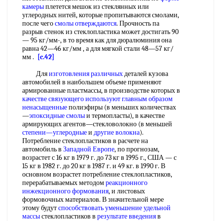
камеры
плетется мешок из стеклянных или
углеродных нитей, которые пропитываются смолами,
после чего
смолы отверждаются
. Прочность па
разрыв стенок из стеклопластика может достигать 90
— 95 кг/мм-, в то время как для дюралюминия она
равна 42—46 кг/мм , а для мягкой стали 48—57 кг/
мм .
[c.42]
Для
изготовления различных
деталей кузова
автомобилей в наибольшем объеме применяют
армированные пластмассы, в производстве которых в
качестве связующего
используют главным
образом
ненасыщенные
полиэфиры (в меньших количествах
—
эпоксидные смолы
и термопласты), в качестве
армирующих агентов—стекловолокно (в меньшей
степени—углеродные
и
другие волокна
).
Потребление стеклопластиков в расчете на
автомобиль в
Западной Европе
, по прогнозам,
возрастет с 16 кг в 1979 г. до 73 кг в 1995 г., США — с
15 кг в 1982 г. до 20 кг в 1987 г. и 49 кг. в 1990 г. В
основном возрастет потребление стеклопластиков,
перерабатываемых методом
реакционного
инжекционного формования
, и листовых
формовочных материалов. В значительной мере
этому будут
способствовать уменьшение
удельной
массы
стеклопластиков в
результате введения
в