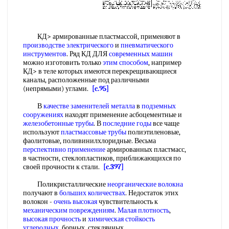
КД> армированные пластмассой, применяют в
производстве электрического
и
пневматического
инструментов
. Ряд КД ДЛЯ
современных машин
можно изготовить только
этим способом
, например
КД> в теле которых имеются перекрещивающиеся
каналы, расположенные под различными
(непрямыми) углами.
[c.95]
В
качестве заменителей металла
в
подземных
сооружениях
находят применение асбоцементные и
железобетонные трубы
. В
последние годы
все чаще
используют
пластмассовые трубы
полиэтиленовые,
фаолитовые, поливинилхлоридные. Весьма
перспективно применение
армированных пластмасс,
в частности, стеклопластиков, приближающихся по
своей прочности к стали.
[c.397]
Поликристаллические
неорганические волокна
получают в
больших количествах
. Недостаток этих
волокон -
очень высокая
чувствительность к
механическим повреждениям
.
Малая плотность
,
высокая прочность
и
химическая стойкость
углеродных
, борных, стеклянных,