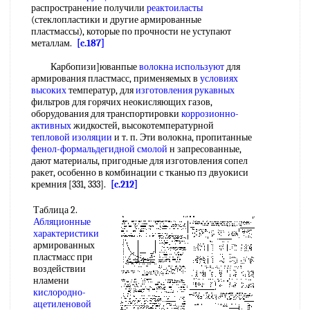
распространение получили
реактоиласты
(стеклопластики и другие армированные
пластмассы), которые по прочности не уступают
металлам.
[c.187]
Карбопизи]юванпые
волокна используют
для
армирования пластмасс, применяемых в
условиях
высоких
температур, для
изготовления рукавных
фильтров для горячих неокисляющих газов,
оборудования для транспортировки
коррозионно-
активных
жидкостей, высокотемпературной
тепловой изоляции
и т. п. Эти волокна, пропитанные
фенол-формальдегидной смолой
н запресованные,
дают материалы, пригодные для изготовления сопел
ракет, особенно в комбинации с тканью пз двуокиси
кремния [331, 333].
[c.212]
Таблица 2.
Абляционные
характеристики
армированных
пластмасс при
воздействии
нламени
кислородно-
ацетиленовой