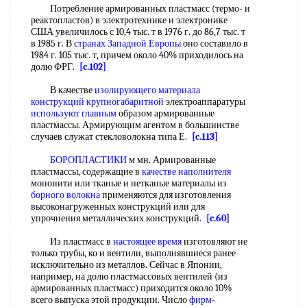
Потребление армированных пластмасс (термо- и
реактопластов) в электротехнике и электронике
США увеличилось с 10,4 тыс. т в 1976 г. до 86,7 тыс. т
в 1985 г. В
странах Западной Европы
оно составило в
1984 г. 105 тыс. т, причем около 40% приходилось на
долю ФРГ.
[c.102]
В качестве
изолирующего материала
конструкций крупногабаритной
электроаппаратуры
используют главным
образом армированные
пластмассы. Армирующим агентом в большинстве
случаев служат стекловолокна типа Е.
[c.113]
БОРОПЛАСТИКИ
м мн. Армированные
пластмассы, содержащие в
качестве наполнителя
мононити или тканые и нетканые материалы из
борного волокна
применяются для изготовления
высоконагруженных конструкций или для
упрочнения металлических конструкций.
[c.60]
Из пластмасс в
настоящее время
изготовляют не
только трубы, ко и вентили, выполнявшиеся ранее
исключительно из металлов. Сейчас в Японии,
например, на долю пластмассовых вентилей (из
армированных пластмасс) приходится около 10%
всего выпуска этой продукции. Число
фирм-