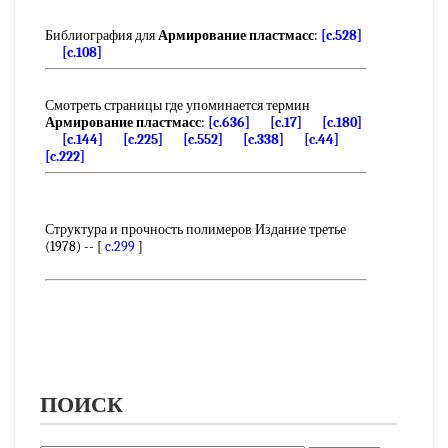
Библиография для
Армирование пластмасс
:
[c.528]
[c.108]
Смотреть страницы где упоминается термин
Армирование пластмасс
:
[c.636]
[c.17]
[c.180]
[c.144]
[c.225]
[c.552]
[c.338]
[c.44]
[c.222]
Структура и прочность полимеров Издание третье
(1978) -- [
c.299
]
ПОИСК