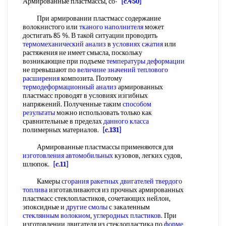
Армированные пластмассы, со-
[c.450]
При армировании пластмасс содержание
волокнистого или
тканого наполнителя
может
достигать 85 %. В такой ситуации проводить
термомеханический анализ
в
условиях сжатия
или
растяжения не имеет смысла, поскольку
возникающие при подъеме
температуры деформации
не превышают по
величине значений
теплового
расширения
композита. Поэтому
термодеформационный анализ
армированных
пластмасс проводят в условиях изгибных
напряжений. Полученные таким
способом
результаты
можно использовать только как
сравнительные в пределах
данного класса
полимерных материалов.
[c.131]
Армированные пластмассы применяются для
изготовления автомобильных
кузовов, легких судов,
шлюпок.
[c.11]
Камеры
сгорания ракетных двигателей
твердого
топлива
изготавливаются из прочных армированных
пластмасс стеклопластиков, сочетающих нейлон,
эпоксидные и
другие смолы
с закаленным
стеклянным волокном
,
углеродных пластиков
. При
изготовлении двигателя из стеклопластика по
форме