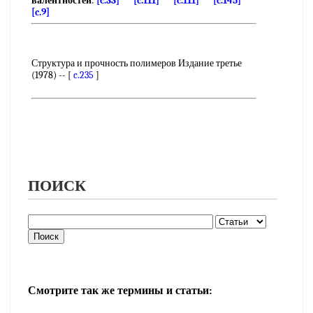
валентностей
:
[c.33]
[c.111]
[c.111]
[c.145]
[c.9]
Структура и прочность полимеров Издание третье
(1978) -- [
c.235
]
ПОИСК
Смотрите так же термины и статьи: