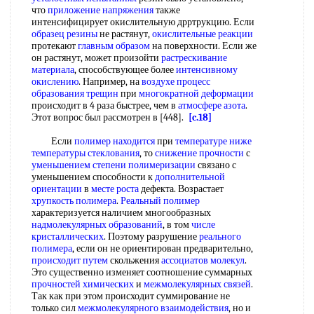
что
приложение напряжения
также
интенсифицирует окислительную дрртрукцию. Если
образец резины
не растянут,
окислительные реакции
протекают
главным образом
на поверхности. Если же
он растянут, может произойти
растрескивание
материала
, способствующее более
интенсивному
окислению
. Например, на
воздухе процесс
образования трещин
при
многократной деформации
происходит в 4 раза быстрее, чем в
атмосфере азота
.
Этот вопрос был рассмотрен в [448].
[c.18]
Если
полимер находится
при
температуре ниже
температуры стеклования
, то
снижение прочности
с
уменьшением степени полимеризации
связано с
уменьшением способности к
дополнительной
ориентации
в
месте роста
дефекта. Возрастает
хрупкость полимера
.
Реальный полимер
характеризуется наличием многообразных
надмолекулярных образований
, в том
числе
кристаллических
. Поэтому разрушение
реального
полимера
, если он не ориентирован предварительно,
происходит путем
скольжения
ассоциатов молекул
.
Это существенно изменяет соотношение суммарных
прочностей химических
и
межмолекулярных связей
.
Так как при этом происходит суммирование не
только сил
межмолекулярного взаимодействия
, но и