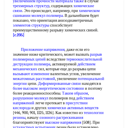
увеличением прочности
материала также
в случае
трехмерных структур
, содержащих
химические
связи
. Это происходит, например, при
химическом
сшивании
молекул полимера
. В дальнейшем будет
показано, что ориентация анизодиаметричных
элементов структуры
способствует
преимущественному разрыву химических связей.
[c.235]
Приложение напряжения
, даже если его
значение ниже критического, может вызвать
разрыв
полимерных цепей
вследствие
термоокислительной
деструкции полимера
, активируемой
действием
механических
сил, которые еще до разрыва цепи
вызывают изменение
валентных углов, увеличение
межатомных расстояний
, увеличение
потенциальной
энергии
цепи.
Деформированные связи
находятся в
более высоком
энергетическом состоянии
и поэтому
более реакционноспособны.
Таким образом
,
разрушение молекул
полимеров под
действием
напряжений
легче протекает в
присутствии
кислорода
и других
химически активных веществ
[446, 900, 901, 1125, 1126]. Как известно из
технологии
резины
, началу
озонного растрескивания
благоприятствуют
высокие напряжения
[508]. При
усталостных испытаниях
резин было установлено,