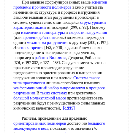
При анализе сформулированных выше
аспектов
проблемы
прочности полимеров
важно учитывать
изменение их структуры в процессе нагружения.
Заключительный этап разрушения происходит в
системе, существенно отличающейся
структурными
характеристиками
от исходной [299, с. 92]. Поэтому
при
изменении температуры
и
скорости нагружения
(или
времени действия
силы) возможен переход от
одного
механизма разрушения
к другому [300, с. 197].
Эта
точка зрения
[143, с. 218] в дальнейшем нашла
подтверждение в экспериментах ряда ученых,
например в
работах Вильямса
, Девриза, Ройланса
[301, с. 197 302, с. 127—1351. Следует заметить, что на
практике часто происходит разрушение
предварительно ориентированных в направлении
нагружения волокон или пленок.
Система такого
типа практически
лишена способности изменять
конформационный набор макромолекул
в
процессе
разрушения
. В
таких системах
при достаточно
большой молекулярной массе
противодействовать
разрушению будут преимущественно силы главных
химических валентностей,
[c.235]
Расчеты, проведенные для предельно
ориентированных полимеров
достаточно
большого
молекулярного веса
, показали, что значения i/o