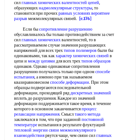
сил
главных химических
валентностей цепей
,
образующих
надмолекулярные структуры
, то
становится при прочих
равных условиях
вероятнее
разрыв
межмолекулярных связей.
[c.176]
Если бы
сопротивление разрушению
обуславливалось бы только противодействием за счет
сил
главных химических
валентностей, то в
рассматриваемом случае значения разрушающих
напряжений для всех трех
типов полимеров
были бы
одинаковыми, так как
характер химических связей
в
цепи и
между цепями
для всех трех
типов образцов
одинаков. Однако одинаковые сопротивления
разрущению получались только при одном
способе
испытания
, а именно при так называемом
квазиравновесном
способе деформации
. При этом
образцы подвергаются последовательной
деформации, проходящей ряд
дискретных значений
вплоть до разрушения. Каждое из значений
деформации поддерживается такое время, в течение
которого в основном заканчивается
процесс
релаксации напряжения
. Смысл
такого метода
заключался в том, что при заданной
постоянной
температуре
испытания в результате флуктуаций
тепловой энергии связи
межмолекулярного
взаимодействия
рвутся чаще, чем связи сил
главных