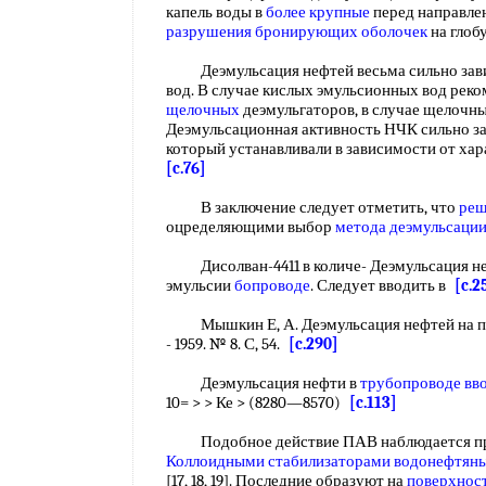
капель воды в
более крупные
перед направлен
разрушения бронирующих оболочек
на глоб
Деэмульсация нефтей весьма сильно завис
вод. В случае кислых эмульсионных вод рек
щелочных
деэмульгаторов, в случае щелочн
Деэмульсационная активность НЧК сильно зав
который устанавливали в зависимости от ха
[c.76]
В заключение следует отметить, что
реш
оцределяющими выбор
метода деэмульсации
Дисолван-4411 в количе- Деэмульсация нефти
эмульсии
бопроводе
. Следует вводить в
[c.2
Мышкин Е, А. Деэмульсация нефтей на про
- 1959. № 8. С, 54.
[c.290]
Деэмульсация нефти в
трубопроводе вв
10= > > Ке > (8280—8570)
[c.113]
Подобное действие ПАВ наблюдается при
Коллоидными стабилизаторами
водонефтяны
[17, 18, 19]. Последние образуют на
поверхност