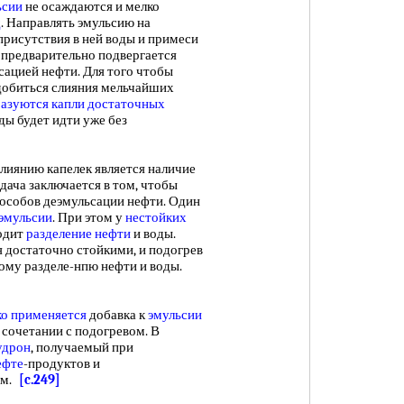
ьсии
не осаждаются и мелко
д
. Направлять эмульсию на
 присутствия в ней воды и примеси
предварительно подвергается
сацией нефти. Для того чтобы
 добиться слияния мельчайших
азуются капли
достаточных
ды будет идти уже без
янию капелек является наличие
адача заключается в том, чтобы
пособов деэмульсации нефти. Один
эмульсии
. При этом у
нестойких
одит
разделение нефти
и воды.
я достаточно стойкими, и подогрев
мому разделе-нпю нефти и воды.
о применяется
добавка к
эмульсии
сочетании с подогревом. В
удрон
, получаемый при
ефте
-продуктов и
ом.
[c.249]