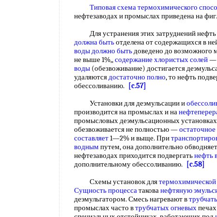
Типовая схема
термохимического спос
нефтезаводах и промыслах приведена на фиг. 
Для устранения этих затруднений нефть д
должна быть
отделена от содержащихся в не
воды
должно быть
доведено до возможного м
не выше 1%,,
содержание хлористых солей
— 
воды
(обезвоживание) достигается деэмульса
удаляются
достаточно полно
, то нефть подв
обессоливанию.
[c.57]
Установки для деэмульсации и
обессоли
производится на промыслах и на
нефтеперер
промысловых деэмульсационных установках 
обезвоживается не полностью —
остаточное
составляет
1—2% и выще. При
транспортиро
водным
путем, она дополнительно обводняет
нефтезаводах приходится подвергать
нефть 
дополнительному обессоливанию.
[c.58]
Схемы установок для
термохимической 
Сущность процесса
такова
нефтяную эмульс
деэмульгатором. Смесь нагревают в
трубчат
промыслах часто в
трубчатых огневых
печах
специальных отстойниках, работающих под