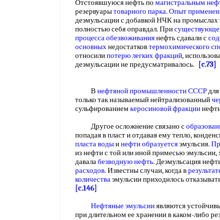
Отстоявшуюся нефть по
магистральным неф
резервуары
товарного парка
.
Опыт применен
деэмульсации с добавкой НЧК на промыслах 
полностью себя оправдал. При
существующе
процесса обезвоживания
нефть сдавали с
сод
основных
недостатков
термохимического сп
относили
потерю легких фракций
, использов
деэмульсации не предусматривалось.
[c.73]
В
нефтяной промышленности СССР
для
только так называемый нейтрализованный
че
сульфированием
керосиновой фракции
нефт
Другое осложнение связано с
образован
попадая в пласт и отдавая ему тепло, конден
пласта воды
и
нефти образуется
эмульсия.
Пр
из нефти с той или иной примесью эмульсии, 
давала
безводную нефть
. Деэмульсация нефт
расходов
. Известны случаи, когда в
результат
количества
эмульсии приходилось отказыват
[c.146]
Нефтяные эмульсии
являются устойчивы
при длительном ее хранении в каком-либо рез