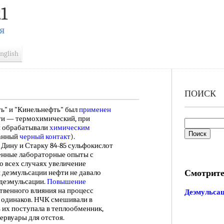
1
Я
nglish
ПОИСК
" и "Кинельнефть" был
применен
ти — термохимический, при
и обрабатывали
химическим
анный
черный контакт
).
о Дину и Старку 84-85 сульфокислот
ленные лабораторные опыты с
о всех случаях увеличение
Смотрите
 деэмульсации нефти не давало
деэмульсации.
Повышение
ственного влияния на процесс
Деэмульса
ыл одинаков. НЧК смешивали в
 их поступала в теплообменник,
зервуары для отстоя.