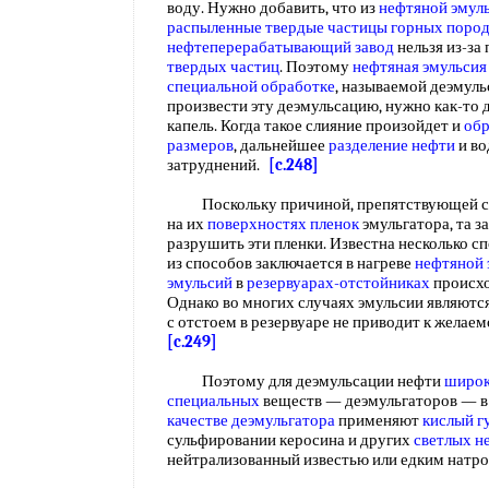
воду. Нужно добавить, что из
нефтяной эмул
распыленные твердые частицы
горных поро
нефтеперерабатывающий завод
нельзя из-за
твердых частиц
. Поэтому
нефтяная эмульсия
специальной обработке
, называемой деэмуль
произвести эту деэмульсацию, нужно как-то
капель. Когда такое слияние произойдет и
обр
размеров
, дальнейшее
разделение нефти
и во
затруднений.
[c.248]
Поскольку причиной, препятствующей сли
на их
поверхностях пленок
эмульгатора, та з
разрушить эти пленки. Известна несколько с
из способов заключается в нагреве
нефтяной 
эмульсий
в
резервуарах-отстойниках
происх
Однако во многих случаях эмульсии являютс
с отстоем в резервуаре не приводит к желае
[c.249]
Поэтому для деэмульсации нефти
широк
специальных
веществ — деэмульгаторов — в 
качестве деэмульгатора
применяют
кислый г
сульфировании керосина и других
светлых н
нейтрализованный известью или едким натр