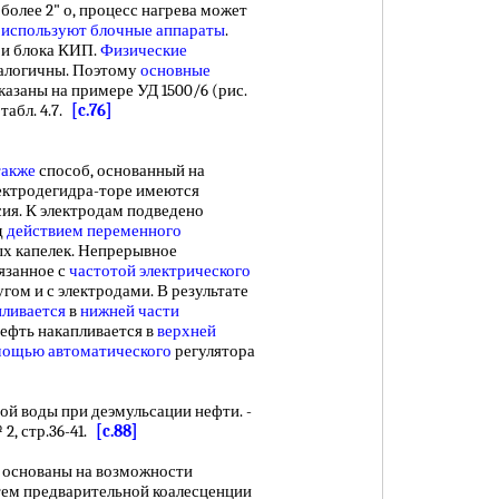
лее 2" о, процесс нагрева может
 используют
блочные аппараты
.
 и блока КИП.
Физические
налогичны. Поэтому
основные
азаны на примере УД 1500/6 (рис.
табл. 4.7.
[c.76]
также
способ, основанный на
лектродегидра-торе имеются
ия. К электродам подведено
д
действием переменного
х капелек. Непрерывное
вязанное с
частотой электрического
угом и с электродами. В результате
пливается
в
нижней части
Нефть накапливается в
верхней
ощью автоматического
регулятора
 воды при деэмульсации нефти. -
 2, стр.36-41.
[c.88]
основаны на возможности
ем предварительной коалесценции