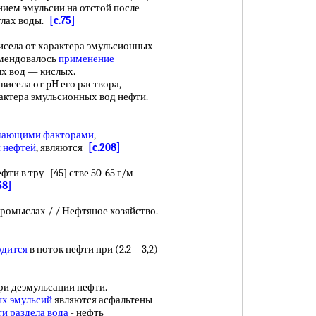
ием эмульсии на отстой после
улах воды.
[c.75]
ела от характера эмульсионных
омендовалось
применение
ых вод — кислых.
исела от pH его раствора,
рактера эмульсионных вод нефти.
ающими факторами
,
 нефтей
, являются
[c.208]
 в тру- [45] стве 50-65 г/м
58]
мыслах / / Нефтяное хозяйство.
одится
в поток нефти при (2.2—3,2)
 деэмульсации нефти.
х эмульсий
являются асфальтены
и раздела вода
- нефть