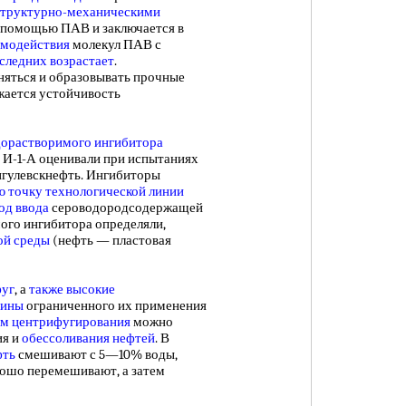
структурно-механическими
 с помощью ПАВ и заключается в
имодействия
молекул ПАВ с
следних возрастает
.
няться и образовывать прочные
ижается устойчивость
дорастворимого ингибитора
 И-1-А оценивали при испытаниях
гулевскнефть. Ингибиторы
ю точку
технологической линии
од ввода
сероводородсодержащей
мого ингибитора определяли,
ой среды
(нефть — пластовая
фуг
, а
также высокие
чины
ограниченного их применения
м центрифугирования
можно
ия и
обессоливания нефтей
. В
фть
смешивают с 5—10% воды,
рошо перемешивают, а затем