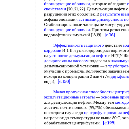
бронирующие оболочки
, которые обладают
свойствами
[20, 21, 22]. Деэмульсация нефти
разрушении этих оболочек. В
результате вза
асфальтеновыми
частицами дисперсность
по
Стабилизированные частицы не могут укруп
бронирующие оболочки
. При этом резко сн
водонефтяных эмульсий [18,19].
[c.16]
Эффективность защитного
действия
во
коррозии
И-1-В и углеводородорастворимого
на
установке деэмульсации нефти
в НГДУ Жи
дозировочным насосом
подавали в
начальну
деэмульсационной установки — в
трубопров
эмульсии с промысла. Количество закачивае
исходя из концентрации 2 или 4 г/м
двухфазн
вода),
[c.150]
Малая пропускная
способность центри
эксплуатационные затраты
—
основные при
для деэмульсации нефтей. Между тем
методо
достичь почти полного (99,7%) обезвоживан
последнем случае до
центрифугирования не
нагревают до температуры не выше 80 С, хо
обрабатывают центрифугами.
[c.199]