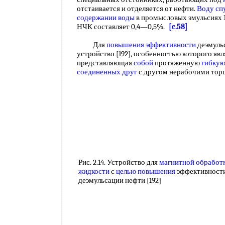
отстаивается и отделяется от нефти.
Воду сп
содержании воды
в промысловых эмульсиях 
НЧК составляет 0,4—0,5%.
[c.58]
Для
повышения эффективности
деэмуль
устройство [192], особенностью которого яв
представляющая
собой
протяженную
гибкую
соединенных друг
с другом нерабочими то
Рис. 2.14. Устройство для
магнитной обработ
жидкости
с
целью повышения
эффективност
деэмульсации нефти [192]