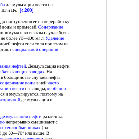
оба
деэмульсации нефти на
113 и 114.
[c.200]
о поступления ее на переработку
й воды и примесей.
Содержание
инимума и во всяком случае быть
не более 70—100 мг л.
Удаление
цией нефти если соли при этом не
ергают
специальной операции
—
вания нефтей
. Деэмульсация нефти
абатывающих заводах
. На
в больщинстве случаев нефть
 содержание воды
в ней
часто
вании нефти
на заводы,
особенно
ся и эмульгируется, поэтому на
вторичной
деэмульсации и
деэмульсации нефти
различны.
ию
непрерывно смешивают с
ых теплообменниках
(на
) до 50—70° или выше. В
некоторым давлением
, вода