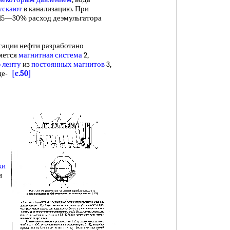
ускают
в канализацию. При
15—30% расход деэмульгатора
сации нефти разработано
ляется
магнитная система
2,
 ленту
из
постоянных магнитов
3,
рце-
[c.50]
ки
и