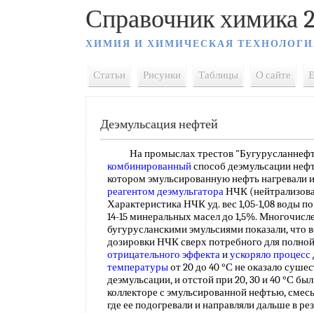
Справочник химика 2
ХИМИЯ И ХИМИЧЕСКАЯ ТЕХНОЛОГИ
Статьи
Рисунки
Таблицы
О сайте
E
Деэмульсация нефтей
На промыслах трестов "Бугурусланнефть
комбинированный
способ деэмульсации неф
котором эмульсированную нефть нагревали 
реагентом деэмульгатора
НЧК (нейтрализов
Характеристика НЧК уд. вес 1,05-1,08 воды п
14-15 минеральных масел до 1,5%. Многочис
бугурусланскими эмульсиями показали, что в
дозировки НЧК сверх потребного для полной
отрицательного эффекта
и
ускоряло процесс
температуры
от 20 до 40 °С не оказало суше
деэмульсации, и отстой при 20, 30 и 40 °С б
коллекторе с эмульсированной нефтью, смесь
где ее подогревали и направляли дальше в ре