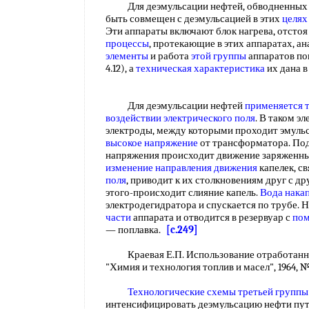
Для деэмульсации нефтей, обводненных бо
быть совмещен с деэмульсацией в этих
целях
Эти аппараты включают блок нагрева, отстоя
процессы
, протекающие в этих аппаратах, а
элементы
и работа
этой группы
аппаратов пок
4.12), а
техническая характеристика
их дана в 
Для деэмульсации нефтей
применяется 
воздействии электрического поля
. В таком э
электроды, между которыми проходит эмульс
высокое напряжение
от трансформатора. По
напряжения происходит движение заряженны
изменение направления движения
капелек, с
поля
, приводит к их столкновениям друг с др
этого-происходит слияние капель.
Вода нака
электродегидратора и спускается по трубе. 
части
аппарата и отводится в резервуар с
пом
— поплавка.
[c.249]
Краевая Е.П. Использование отработанной
"Химия и технология топлив и масел", 1964, №
Технологические схемы
третьей группы
интенсифицировать деэмульсацию нефти пут