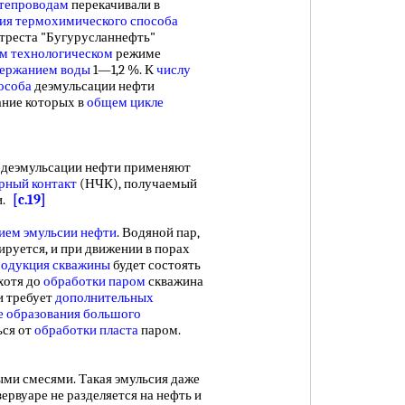
тепроводам
перекачивали в
ия
термохимического способа
треста "Бугурусланнефть"
м технологическом
режиме
ержанием воды
1—1,2 %. К
числу
особа
деэмульсации нефти
ание которых в
общем цикле
 деэмульсации нефти применяют
рный контакт
(НЧК), получаемый
и.
[c.19]
ием эмульсии нефти
. Водяной пар,
сируется, и при движении в порах
одукция скважины
будет состоять
хотя до
обработки паром
скважина
и требует
дополнительных
е образования
большого
ься от
обработки пласта
паром.
ми смесями. Такая эмульсия даже
ервуаре не разделяется на нефть и