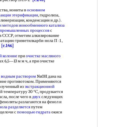
тва, иониты в
основном
еакции этерификации
, гидролиза,
лимеризации, конденсации и др.).
и методов
ионообменного катализа
промышленных процессов
с
в СССР, отметим алкилирование
ратацию триметилкарби-нола П -1 ,
.
[c.146]
й колонне
при
очистке масляного
 6,5—13 м м ч, а при очистке
 водным раствором
NaOH дана на
лонне противотоком. Применяются
олученный из
экстракционной
 температуру 30 °С, продувается
сла, после чего в
двух
следующих
 феноляты разлагаются на фенол и
нола разделяется
путем
щелочи с
помощью гидрата
окиси