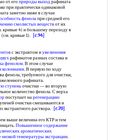
мо от его
природы выход
рафината
ако при практически одинаковой
ата заметно ниже в случае
особность фенола
при средней его
ечению смолистых веществ
от их
м. кривые 4) и большему переходу в
в
(см. кривые 1).
[c.94]
ентов
с экстрактом и
увеличения
двух
рафинатов разных состава и
ка фенолом
. В этом случае
и колоннами
. В первую по ходу
а фенола, требуемого для очистки,
яжеленного рафината.
ую ступень
очистки — во вторую
альное количество фенола. С верха
ор
поступает на
регенерацию
тупеней очистки смешиваются и
з экстрактного раствора.
[c.70]
 тем выше величина его КТР и тем
чищать.
Повышенное содержание
клических ароматических
е низкой
температуры экстракции
.