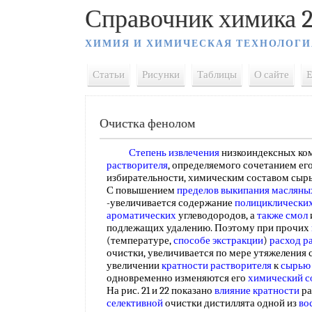
Справочник химика 2
ХИМИЯ И ХИМИЧЕСКАЯ ТЕХНОЛОГИ
Статьи
Рисунки
Таблицы
О сайте
E
Очистка фенолом
Степень извлечения
низкоиндексных ком
растворителя
, определяемого сочетанием е
избирательности, химическим составом сыр
С повышением
пределов выкипания
масляны
-увеличивается содержание
полициклически
ароматических
углеводородов, а
также смол
подлежащих удалению. Поэтому при прочих
(температуре,
способе экстракции
)
расход р
очистки, увеличивается по мере утяжеления с
увеличении
кратности растворителя
к
сырью
одновременно изменяются его
химический с
На рис. 21 и 22 показано
влияние кратности
ра
селективной
очистки дистиллята одной из
во