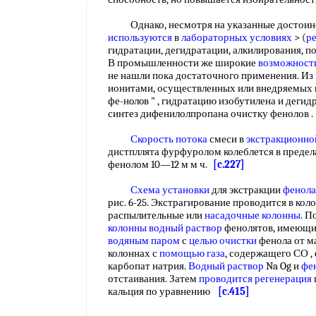
Однако, несмотря на указанные достоинс
используются
в
лабораторных условиях
> (
р
гидратации, дегидратации, алкилирования, по
В промышленности же широкие
возможност
не нашли пока достаточного применения. Из
ионитами, осуществленных или внедряемых 
фе-нoлoв " , гидратацию изобутилена и дегид
синтез дифенилолпропана очистку фенолов 
Скорость потока
смеси в
экстракционно
дистпллята фурфуролом колеблется в пределах
фенолом 10—12 м м ч.
[c.227]
Схема установки
для экстракции
фенола
рис. 6-25. Экстрагирование проводится в ко
распылительные или
насадочные колонны
. П
колонны
водный раствор
фенолятов, имеющий
водяным паром
с
целью очистки
фенола от ма
колоннах с
помощью газа
, содержащего СО ,
карбопат натрия.
Водный раствор
Na Og и
фе
отстаивания. Затем
проводится регенерация
кальция по уравнению
[c.415]