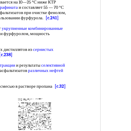
вается на 10—25 °С ниже КТР
 рафината
и составляет 55 — 70 °С
асфальтизатов при очистке фенолом,
пользовании фурфурола.
[c.241]
т
укрупненные комбинированные
и фурфуролом, мощность
х дистиллятов из
сернистых
[c.238]
тракции
и результаты
селективной
еасфальтизатов
различных нефтей
смесью в растворе пропана
[c.32]