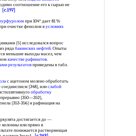
одимо соотношение его к сырью не
%.
[c.197]
 фурфуролом
при 104° дает 81 %
 при очистке фенолом в
условиях
никами [5] исследовался вопрос
из ряда
бакинских нефтей
. Опыты
тся меньшие выходы масел, чем
овом
качестве рафинатов
.
ами результатов
приведены в табл.
ола
с ацетоном молено обработать
соедиисписм [348], или
слабой
дистиллятивнуго
обработку
епрерывно [350—352],
нола [353-356] и рафинация на
улята достигается до —
у
колонны или прямо в
езультате понижается растворяющая
ь раствор 1тел>1.
[c.243]