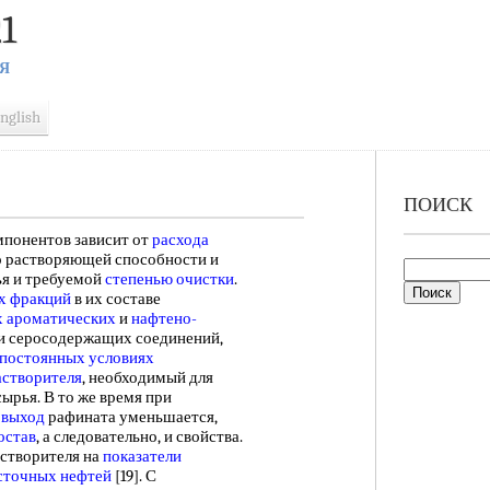
1
Я
nglish
ПОИСК
понентов зависит от
расхода
го растворяющей способности и
ья и требуемой
степенью очистки
.
х фракций
в их составе
х ароматических
и
нафтено-
и серосодержащих соединений,
постоянных условиях
астворителя
, необходимый для
ырья. В то же время при
 выход
рафината уменьшается,
остав
, а следовательно, и свойства.
створителя на
показатели
сточных нефтей
[19]. С