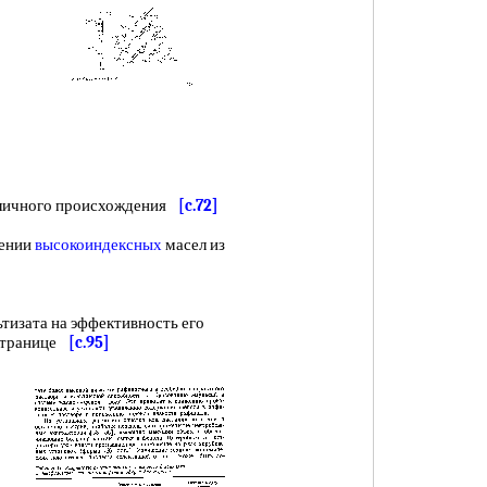
личного происхождения
[c.72]
чении
высокоиндексных
масел из
зата на эффективность его
 странице
[c.95]