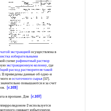
чатой экстракцией
осуществлена в
чистка избирательными
акой схеме
рафинатный раствор
орую
экстракционную колонну
, где
бщий расход
растворителя такой
л. 11 приведены данные об одно-и
тного и
остаточного сырья
[57].
значительно повышаются и за счет
тов.
[c.103]
а в пропане. Для
[c.107]
лпирролидоном-2 используется
ие которого снижает избыточную