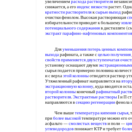
увеличением
расхода растворителя
независи
снижается, а его
индекс вязкости
растет. Одн
кратности растворителя
к
сырью выход
рафин
очистки фенолом. Высокая растворяющая
сп
избирательности приводит к большему
извл
потенциального содержания
в дистилляте (с
экстракт парафино
-
нафтеновых компоненто
Для
уменьшения потерь
ценных компон
выхода
рафината, а также с
целью получения
свойств применяется
двухступенчатая очист
установку оснащают двумя
экстракционным
сырья подается примерно половина количеств
и с верха
этой колонны
отводится раствор ут
Утяжеленный рафинат направляется на
втор
экстракционную колонну
, куда вводится ост
второй колонны
конечный
рафинатный раств
растворителя
.
Экстрактные растворы
I и П с
направляются в
секцию регенерации
фенола и
Чем выше
температура кипения сырья
,
при
более высокой
температуре можно его о
асфальто —
смолистых веществ
и поли —
ци
углеводородов
понижает КТР и требует
боле