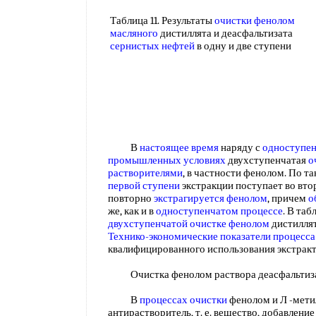
Таблица 11. Результаты
очистки фенолом
масляного
дистиллята и деасфальтизата
сернистых нефтей
в одну и две ступени
В
настоящее время
наряду с
одноступен
промышленных условиях
двухступенчатая
о
растворителями
, в частности фенолом. По т
первой ступени
экстракции поступает во вт
повторно
экстрагируется фенолом
, причем
о
же, как и в
одноступенчатом процессе
. В таб
двухступенчатой очистке фенолом
дистилля
Технико-экономические показатели процесса
квалифицированного использования экстрак
Очистка фенолом раствора деасфальтизат
В
процессах очистки
фенолом и Л -мети
антирастворитель, т. е. вещество, добавлен