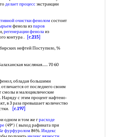
Это
делает процесс
экстракции
ктивной очистки фенолом
состоит
ырьем
фенола из
паров
и,
регенерации фенола
из
ного контура .
[c.215]
ирских нефтей Поступило, %
лаханская масляная...... 70 60
о фенол, обладая большими
, отличается от последнего своим
т смолы и малоциклические
. Наряду с этим процент нафтено-
акт, в 3 раза превышает количество
истки.
[c.197]
 одном и том же г
расходе
ре
(49°) ( выход рафината при
Ке фурфуролом
84%.
Индекс
тобы получить
индекс вязкости