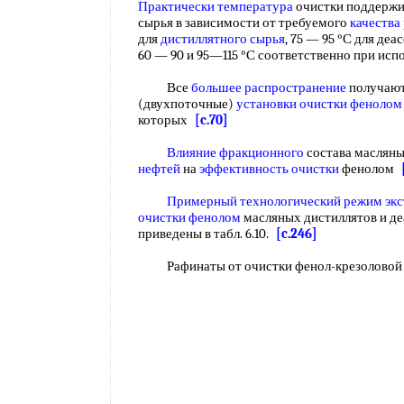
Практически температура
очистки поддержи
сырья в зависимости от требуемого
качества
для
дистиллятного сырья
, 75 — 95 °С для де
60 — 90 и 95—115 °С соответственно при ис
Все
большее распространение
получаю
(двухпоточные)
установки очистки фенолом
которых
[c.70]
Влияние фракционного
состава масляны
нефтей
на
эффективность очистки
фенолом
Примерный технологический
режим экс
очистки фенолом
масляных дистиллятов и д
приведены в табл. 6.10.
[c.246]
Рафинаты от очистки фенол-крезоловой 