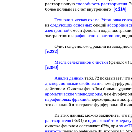
растворяющую
способность растворителя
. 
более полным за счет внутреннего
[c.214]
Технологическая схема
.
Установка селе
из
следующих основных
секций
абсорбции с
азеотропной
смеси фенола и воды, экстракци
экстрактного и
рафинатного растворов
, вод
Очистка фенолом фракций из западносиб
[c.222]
Масла селективной очистки
(фенолом) Ба
[c.380]
Анализ данных
табл. 72 показывает, чт
дисперсионными свойствами
, чем фурфурол
действием. Очистка феноЛом больше удаляе
ароматические углеводороды
, чем фурфурол
парафиновых фракций
, переходящих в экстр
этих фракций в экстракте фурфурольной оч
Из этих данных можно заключить, что при
растворителя
(3x3 1) и
одинаковой температу
очистке фенолом составляет 62%, при
очисТ
вязкости
первого рафината 90, второго 83. Ч