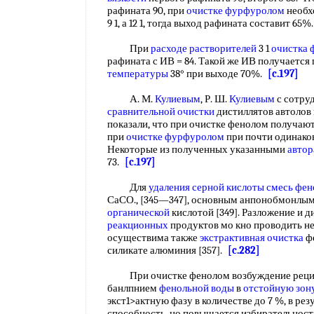
рафината 90, при
очистке фурфуролом
необх
9 1, а 12 1, тогда выход рафината составит 65
При
расходе растворителей
3 1
очистка
рафината с ИВ = 84. Такой же ИВ получается
температуры
38° при выходе 70%.
[c.197]
А. М.
Кулиевым
, Р. Ш.
Кулиевым
с сотруд
сравнительной очистки
дистиллятов автолов 
показали, что при очистке фенолом получаю
при
очистке фурфуролом
при почти одинак
Некоторые из полученных указанными
автор
73.
[c.197]
Для
удаления серной кислоты
смесь фен
СаСО., [345—347], основным анпонобмонлым 
органической
кислотой [349]. Разложение и 
реакционных
продуктов мо кно проводить н
осуществима также
экстрактивная очистка
фе
силикате алюминия [357].
[c.282]
При очистке фенолом возбуждение рецирк
банлпнием
фенольной воды
в
отстойную зон
экст1>актную фазу в количестве до 7 %, в р
способность, но повышается избирательност