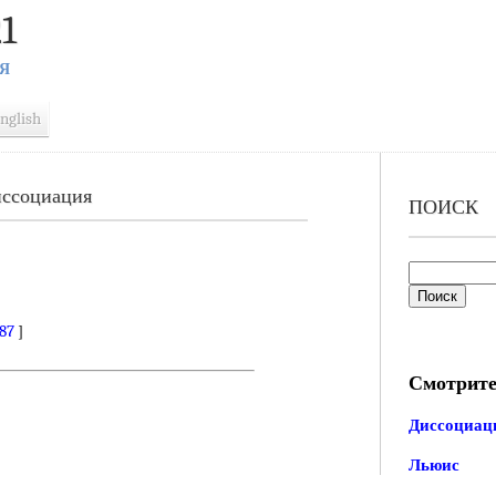
1
Я
nglish
иссоциация
ПОИСК
.87
]
Смотрите
Диссоциац
Льюис