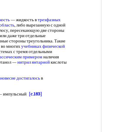
кость
— жидкость в
трехфазных
область
, либо вырезанную с одной
лосу, пересекающую две стороны
 или даже три отдельные
чные стороны треугольника. Такие
 во многих
учебниках физической
стемах с тремя отдельными
ассическим примером
наличия
этанол —
нитрил янтарной
кислоты
вновесие достигалось
в
 импульсный
[c.183]