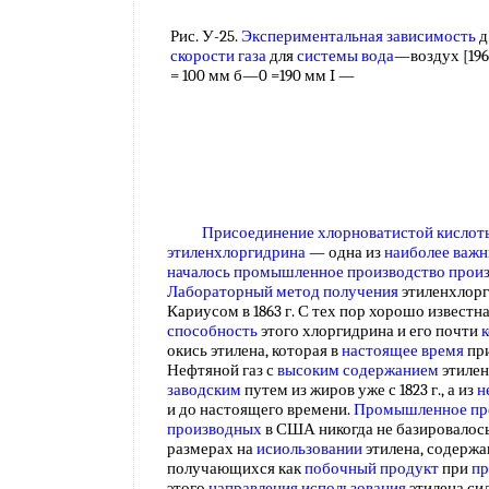
Рис. У-25.
Экспериментальная зависимость
д
скорости газа
для
системы вода
—воздух [196
= 100 мм б—0 =190 мм I —
Присоединение хлорноватистой кислот
этиленхлоргидрина
— одна из
наиболее важ
началось промышленное
производство прои
Лабораторный метод получения
этиленхлор
Кариусом в 1863 г. С тех пор хорошо извест
способность
этого хлоргидрина и его почти
окись этилена, которая в
настоящее время
пр
Нефтяной газ с
высоким содержанием
этилен
заводским
путем из жиров уже с 1823 г., а из
н
и до настоящего времени.
Промышленное пр
производных
в США никогда не базировалось
размерах на
исиользовании
этилена, содержа
получающихся как
побочный продукт
при
пр
этого
направления использования
этилена си