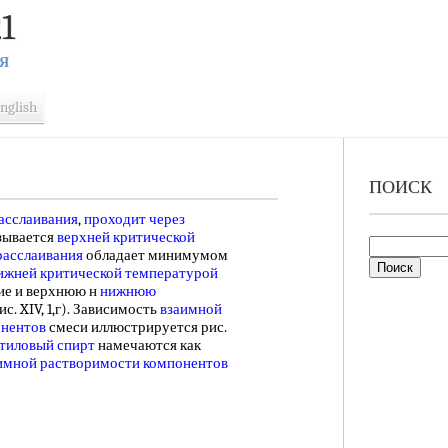
1
Я
nglish
ПОИСК
асслаивания
,
проходит через
азывается
верхней критической
расслаивания
обладает минимумом
ижней критической температурой
ие и верхнюю н
нижнюю
ис. XIV, 1,г). Зависимость
взаимной
онентов
смеси иллюстрируется рис.
тиловый спирт
намечаются как
имной растворимости компонентов