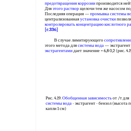
предотвращения коррозии
производится ней
Для
этого раствор
щелочи тем же насосом под
Последняя операция —
промывка системы в
централизованная
установка очистки
позволя
контролировать концентрацию
кислотного р
[c.336]
В случае лимитирующего
сопротивлени
этого метода для
системы вода
— экстрагент
экстрагентами
дает значение = 6,8 0,2 (рис. 4.
Рис. 4.19.
Обобщенная зависимость
от /т для
системы вода
- экстрагент - бензол (высота 
капли 1 см)