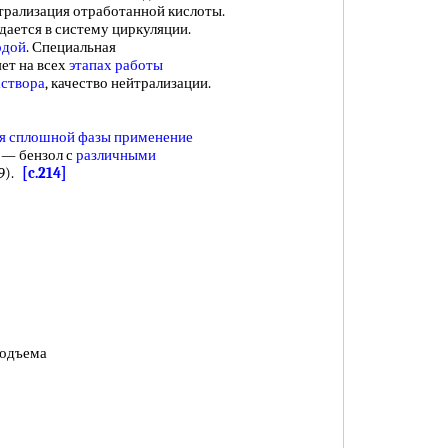
трализация отработанной кислоты.
ается в систему циркуляции.
одой
. Специальная
ет на всех
этапах работы
аствора
, качество нейтрализации.
я сплошной
фазы применение
 — бензол с
различными
19).
[c.214]
подъема