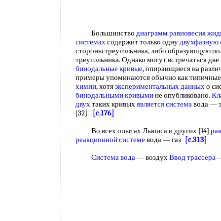
Большинство
диаграмм равновесия жид
системах
содержит только одну
двухфазную 
стороны треугольника, либо образующую по
треугольника. Однако могут встречаться две
бинодальные кривые
, опирающиеся на разли
примеры упоминаются обычно как типичные
химии
, хотя
экспериментальных данных
о си
бинодальными кривыми
не опубликовано.
Кл
двух
таких кривых
является система
вода — 
[32].
[c.176]
Во всех опытах Льюиса и других [14]
ра
реакционной системе
вода — газ
[c.313]
Система вода
— воздух
Ввод трассера
—