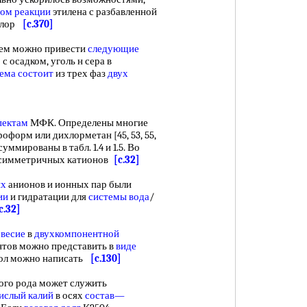
ом реакции
этилена с разбавленной
хлор
[c.370]
ем можно привести
следующие
р
с осадком, уголь н сера в
ема состоит
из трех фаз
двух
пектам
МФК. Определены многие
оформ или дихлорметан [45, 53, 55,
ммированы в табл. 1.4 и 1.5. Во
х симметричных катионов
[c.32]
ых
анионов и ионных пар были
ии
и гидратации для
системы вода
/
c.32]
овесие
в
двухкомпонентной
тов можно представить в
виде
ол можно написать
[c.130]
го рода может служить
ислый калий
в осях
состав—