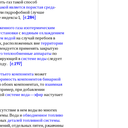
фть-газ такой способ
акой является
пористая среда
-
или гидрофобной (лучше
е индексы 1,
[c.284]
женного газа
изотермическим
установки
с
водяным охлаждением
ем водой
на случай перебоев в
ах, расположенных вне
территории
ендуется применять закрытую
ез теплообменные аппараты
по
улирующей в
системе воды
следует
воду.
[c.197]
етьего компонента
может
оримость компонентов
бинарной
в обоих компонентах, то
взаимная
пример, при добавлении
ной
системе вода—эфир
наступает
сутствие в нем воды во многих
емы. Вода и
обводненное топливо
ьных
деталей топливной системы
.
ений, отдельных пятен, ржавчины