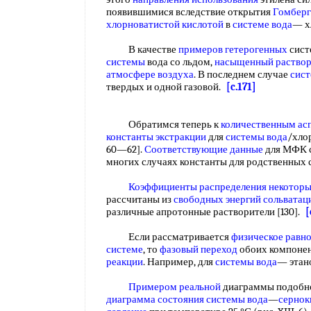
появившимися вследствие открытия
Гомберг
хлорноватистой кислотой
в
системе вода
— 
В качестве
примеров гетерогенных
сист
системы
вода со льдом,
насыщенный раство
атмосфере воздуха
. В последнем случае
сист
твердых и одной газовой.
[c.171]
Обратимся теперь к
количественным ас
константы экстракции
для
системы вода
/хлор
60—62].
Соответствующие данные
для МФК су
многих случаях константы для родственны
Коэффициенты распределения некотор
рассчитаны из
свободных энергий сольватац
различные апротонные растворители [130].
[
Если рассматривается
физическое равн
системе
, то
фазовый переход
обоих компонен
реакции
. Например, для
системы вода
— этан
Примером реальной
диаграммы подобно
диаграмма состояния системы вода
—
сернок