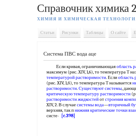
Справочник химика 2
ХИМИЯ И ХИМИЧЕСКАЯ ТЕХНОЛОГИ
Статьи
Рисунки
Таблицы
О сайте
E
Система ПВС вода аце
Если кривая, ограничивающая
область р
максимум (рис. XIV, 1,6), то температура Т н
температурой растворимости
. Если
область 
(рис. XIV, 1,б), то температура Т называется
н
растворимости
.
Существуют системы
, дающ
критическую температуру растворимости
(р
растворимости жидкостей
от
строения комп
XIV, 2. В случае
системы вода
—
вторичный бу
верхняя, так п
нижняя критические точки
вза
систе-
[c.398]