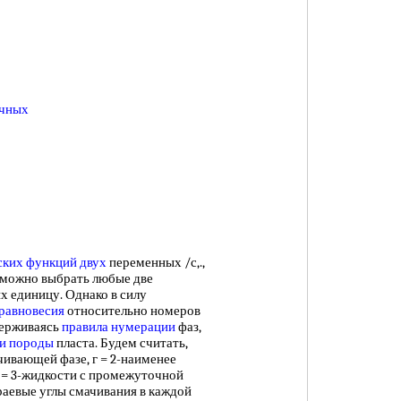
ичных
ских функций
двух
переменных /с,.,
нтов можно выбрать любые две
х единицу. Однако в силу
равновесия
относительно номеров
держиваясь
правила нумерации
фаз,
и породы
пласта. Будем считать,
ачивающей фазе, г = 2-наименее
 = 3-жидкости с промежуточной
раевые углы смачивания в каждой