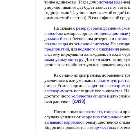
точке одинаковы. Тогда для
системы вода
-не
упорядочивания фаз будет зависеть от того,
к
гидрофильной (лучше смачиваемой водой) 
смачиваемой нефтью). В гидрофильной сред
На складе с
резервуарами хранения
сжи
способом
компрессорные
конденсационные 
должны быть
обеспечены резервным
питани
подаче воды
из
основной системы
. На склад
предприятий
, для
водяного охлаждения
реком
систему циркуляции охлаждающей воды
чер
замкнутому контуру
. Для охлаждения цирк
использовать оборотную или прямоточную 
Как видно из диаграммы, добавление
тр
увеличивать или уменьшать
взаимную раств
смеси
. Если вводимое
вещество растворимо
растворимость
последних увеличивается. На
достаточного
количества спирта
к двухслой
неограничен-
[c.433]
Повышенная
кислотность топлива
и при
случаях усиливают
коррозию топливной
сист
вызывают коррозию
преимущественно стал
Коррозия проявляется в
виде местных
потемн