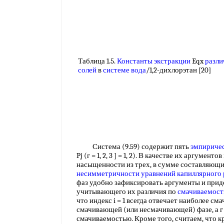
Таблица 1.5.
Константы экстракции
Eqx
разл
солей
в
системе вода
/1,2-дихлорэтан [20]
Система (9.59) содержит пять
эмпириче
Pj (г = 1, 2, 3 ] = 1, 2). В качестве их аргуме
насыщенности из трех, в сумме составляющи
несимметричности уравнений
капиллярного 
фаз удобно зафиксировать аргументы и при
учитывающего их различия по
смачиваемост
что индекс i = 1 всегда отвечает наиболее см
смачивающей (или несмачивающей) фазе, а г
смачиваемостью. Кроме того, считаем, что к