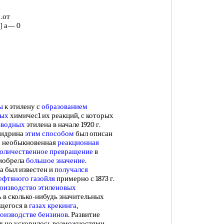
 .от
] а— 0
ы
к этилену с
образованием
ных
химичес1 их реакций, с которых
зводных
этилена в начале 1920 г.
гидрина
этим способом
был описан
на необыкновенная
реакционная
количественное превращение
в
иобрела
большое значение
.
а был известен и
получался
ефтяного газойля
примерно с 1873 г.
оизводство
этиленовых
 в сколько-нибудь значительных
щегося в
газах крекинга
,
оизводстве бензинов
. Развитие
льно ускорилось возможностями,