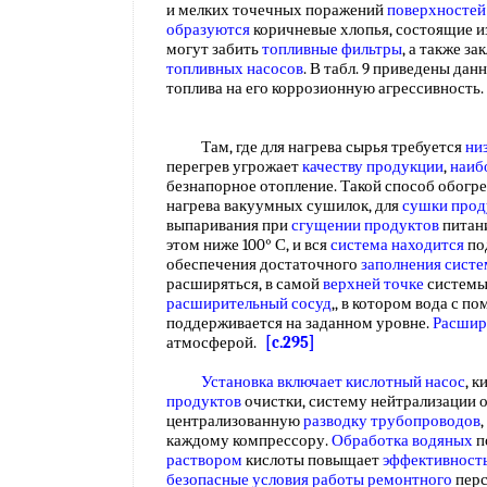
и мелких точечных поражений
поверхностей
образуются
коричневые хлопья, состоящие из
могут забить
топливные фильтры
, а также з
топливных насосов
. В табл. 9 приведены дан
топлива на его коррозионную агрессивность
Там, где для нагрева сырья требуется
ни
перегрев угрожает
качеству продукции
,
наиб
безнапорное отопление. Такой способ обогр
нагрева вакуумных сушилок, для
сушки прод
выпаривания при
сгущении продуктов
питан
этом ниже 100° С, и вся
система находится
по
обеспечения достаточного
заполнения сист
расширяться, в самой
верхней точке
системы
расширительный сосуд
,, в котором вода с 
поддерживается на заданном уровне.
Расшир
атмосферой.
[c.295]
Установка включает
кислотный насос
, 
продуктов
очистки, систему нейтрализации 
централизованную
разводку трубопроводов
каждому компрессору.
Обработка водяных
п
раствором
кислоты повыщает
эффективность
безопасные условия работы ремонтного
перс