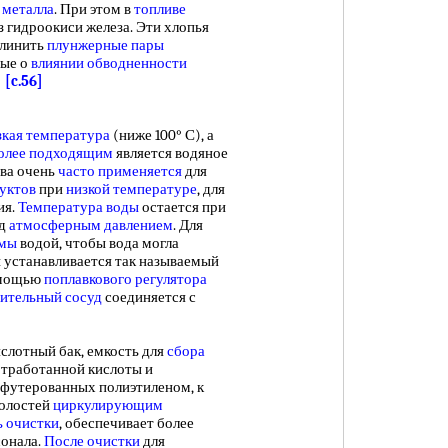
 металла
. При этом в
топливе
 гидроокиси железа. Эти хлопья
аклинить
плунжерные пары
ные о
влиянии обводненности
.
[c.56]
зкая температура
(ниже 100° С), а
олее подходящим
является водяное
ева очень
часто применяется
для
уктов
при
низкой температуре
, для
ия.
Температура воды
остается при
д
атмосферным давлением
. Для
емы
водой, чтобы вода могла
 устанавливается так называемый
помощью
поплавкового регулятора
ительный сосуд
соединяется с
кислотный бак, емкость для
сбора
отработанной кислоты и
, футерованных полиэтиленом, к
олостей
циркулирующим
 очистки
, обеспечивает более
онала.
После очистки
для