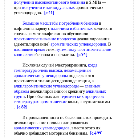
получении высокооктанового бензина
и 2 МПа —
при
получении индивидуальных
ароматических
углеводородов.
[c.41]
Большие масштабы
потребления бензола
и
нафталина наряду с
наличием избыточных
количеств
толуола и метилнафталинов обусловили
практическое значение процессов
деалкилирования
(деметилирование)
ароматических углеводородов
. В
настоящее время
этим
путем получают
значительное
количество
бензола и нафталина.
[c.74]
Исключая случай электрокрекинга,
когда
температура
очень высока
,
незамещенные
ароматические углеводороды
подвергаются
практически только дегидроконденсации, а
алкилароматические углеводороды
—
главным
образом
деалкилированию и крекингу
алкильных
групп
. При обычных для
термических процессов
температурах ароматические
кольца неуничтожимы
.
[c.82]
В промышлеппости пс было попыток проводить
деалкилирование полиалкилироваштых
ароматических углеводородов
, вместо этого их
обычно добавляют моторным бензинам.
[c.499]