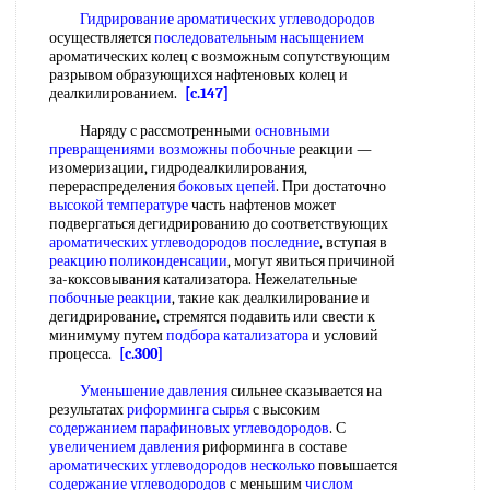
Гидрирование ароматических углеводородов
осуществляется
последовательным насыщением
ароматических колец с возможным сопутствующим
разрывом образующихся нафтеновых колец и
деалкилированием.
[c.147]
Наряду с рассмотренными
основными
превращениями
возможны побочные
реакции —
изомеризации, гидродеалкилирования,
перераспределения
боковых цепей
. При достаточно
высокой температуре
часть нафтенов может
подвергаться дегидрированию до соответствующих
ароматических углеводородов последние
, вступая в
реакцию поликонденсации
, могут явиться причиной
за-коксовывания катализатора. Нежелательные
побочные реакции
, такие как деалкилирование и
дегидрирование, стремятся подавить или свести к
минимуму путем
подбора катализатора
и условий
процесса.
[c.300]
Уменьшение давления
сильнее сказывается на
результатах
риформинга сырья
с высоким
содержанием парафиновых углеводородов
. С
увеличением давления
риформинга в составе
ароматических углеводородов несколько
повышается
содержание углеводородов
с меньшим
числом