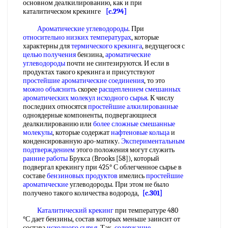
основном деалкилированию, как и при
каталитическом крекинге
[c.294]
Ароматические углеводороды
. При
относительно низких температурах
, которые
характерны для
термического крекинга
, ведущегося с
целью получения
бензина,
ароматические
углеводороды
почти не синтезируются. И если в
продуктах такого крекинга и присутствуют
простейшие ароматические соединения
, то это
можно объяснить
скорее
расщеплением смешанных
ароматических молекул
исходного сырья
. К числу
последних относятся
простейшие алкилированные
одноядерные компоненты, подвергающиеся
деалкилированию или
более сложные
смешанные
молекулы
, которые содержат
нафтеновые кольца
и
конденсированную аро-матику.
Экспериментальным
подтверждением
этого положения могут служить
ранние работы
Брукса (Brooks [58]), который
подвергал крекингу при 425° С облегченное сырье в
составе
бензиновых продуктов
имелись
простейшие
ароматические
углеводороды. При этом не было
получено такого количества водорода,
[c.301]
Каталитический крекинг
при температуре 480
°С дает бензины, состав которых меньше заиисит от
состава
исходного сырья
. Так,
содержание