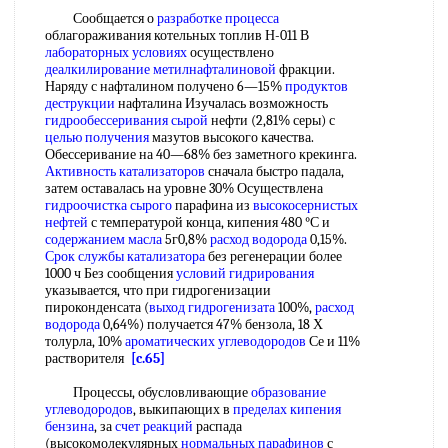
Сообщается о
разработке процесса
облагораживания котельных топлив Н-011 В
лабораторных условиях
осуществлено
деалкилирование метилнафталиновой
фракции.
Наряду с нафталином получено 6—15%
продуктов
деструкции
нафталина Изучалась возможность
гидрообессеривания сырой
нефти (2,81% серы) с
целью получения
мазутов высокого качества.
Обессеривание на 40—68% без заметного крекинга.
Активность катализаторов
сначала быстро падала,
затем оставалась на уровне 30% Осуществлена
гидроочистка сырого
парафина из
высокосернистых
нефтей
с температурой конца, кипения 480 °С и
содержанием масла
5г0,8%
расход водорода
0,15%.
Срок службы катализатора
без регенерации более
1000 ч Без сообщения
условий гидрирования
указывается, что при гидрогенизации
пироконденсата (
выход гидрогенизата
100%,
расход
водорода
0,64%) получается 47% бензола, 18 Х
толурла, 10%
ароматических углеводородов
Се и 11%
растворителя
[c.65]
Процессы, обусловливающие
образование
углеводородов
, выкипающих в
пределах кипения
бензина
, за
счет реакций
распада
(высокомолекулярных
нормальных парафинов
с