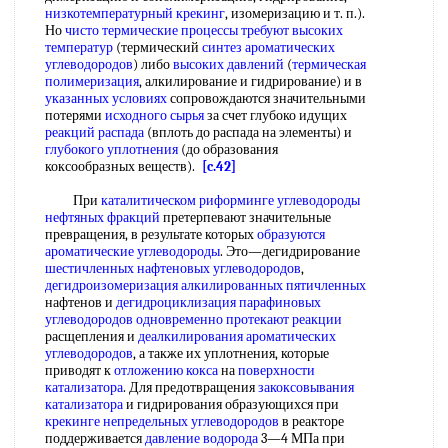
низкотемпературный крекинг
, изомеризацию и т. п.).
Но
чисто термические
процессы требуют
высоких
температур
(термический
синтез ароматических
углеводородов
) либо
высоких давлений
(
термическая
полимеризация
, алкилирование и гидрирование) и в
указанных условиях
сопровождаются значительными
потерями
исходного сырья
за счет глубоко идущих
реакций распада
(вплоть до распада на элементы) и
глубокого уплотнения
(до образования
коксообразных веществ).
[c.42]
При
каталитическом риформинге углеводороды
нефтяных фракций
претерпевают значительные
превращения, в результате которых
образуются
ароматические углеводороды
. Это—дегидрирование
шестичленных нафтеновых углеводородов
,
дегидроизомеризация
алкилированных пятичленных
нафтенов и
дегидроциклизация парафиновых
углеводородов
одновременно протекают реакции
расщепления и
деалкилирования ароматических
углеводородов
, а также их уплотнения, которые
приводят к
отложению кокса
на
поверхности
катализатора
. Для предотвращения
закоксовывания
катализатора
и гидрирования образующихся при
крекинге непредельных углеводородов
в реакторе
поддерживается
давление водорода
3—4 МПа при