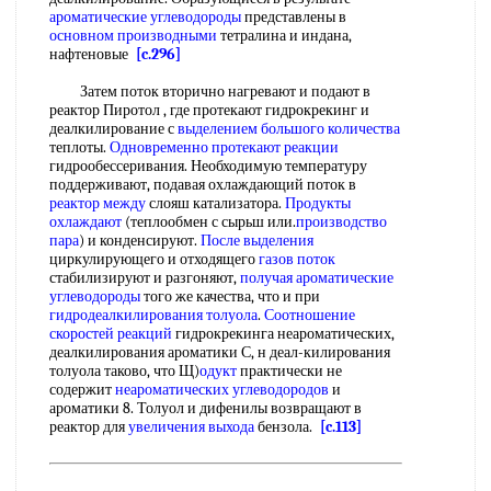
ароматические углеводороды
представлены в
основном производными
тетралина и индана,
нафтеновые
[c.296]
Затем поток вторично нагревают и подают в
реактор Пиротол , где протекают гидрокрекинг и
деалкилирование с
выделением большого количества
теплоты.
Одновременно протекают реакции
гидрообессеривания. Необходимую температуру
поддерживают, подавая охлаждающий поток в
реактор между
слояш катализатора.
Продукты
охлаждают
(теплообмен с сырьш или.
производство
пара
) и конденсируют.
После выделения
циркулирующего и отходящего
газов поток
стабилизируют и разгоняют,
получая ароматические
углеводороды
того же качества, что и при
гидродеалкилирования толуола
.
Соотношение
скоростей реакций
гидрокрекинга неароматических,
деалкилирования ароматики С, н деал-килирования
толуола таково, что Щ)
одукт
практически не
содержит
неароматических углеводородов
и
ароматики 8. Толуол и дифенилы возвращают в
реактор для
увеличения выхода
бензола.
[c.113]