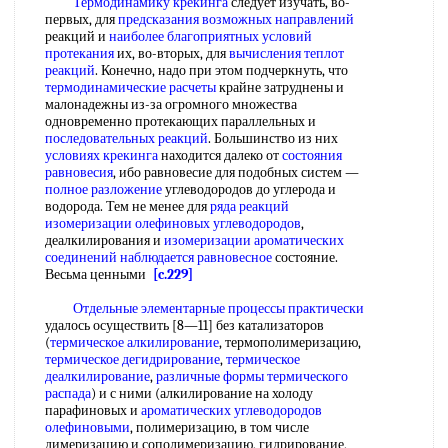
Термодинамику крекинга
следует изучать, во-
первых, для
предсказания возможных направлений
реакций и
наиболее благоприятных
условий
протекания
их, во-вторых, для
вычисления теплот
реакций
. Конечно, надо при этом подчеркнуть, что
термодинамические расчеты
крайне затруднены и
малонадежны из-за огромного множества
одновременно протекающих параллельных и
последовательных реакций
. Большинство из них
условиях крекинга
находится далеко от
состояния
равновесия
, ибо равновесие для подобных систем —
полное разложение
углеводородов до углерода и
водорода. Тем не менее для
ряда реакций
изомеризации олефиновых углеводородов
,
деалкилирования и
изомеризации ароматических
соединений
наблюдается равновесное
состояние.
Весьма ценными
[c.229]
Отдельные элементарные
процессы практически
удалось осуществить [8—11] без катализаторов
(
термическое алкилирование
, термополимеризацию,
термическое дегидрирование
,
термическое
деалкилирование
,
различные формы
термического
распада
) и с ними (алкилирование на холоду
парафиновых и
ароматических углеводородов
олефиновыми
, полимеризацию, в том числе
димеризацию и сополимеризацию, гидрирование,