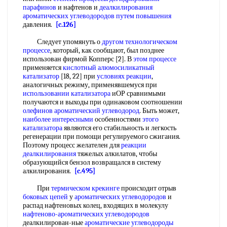
парафинов
и нафтенов и
деалкилирования
ароматических углеводородов
путем повышения
давления.
[c.126]
Следует упомянуть о
другом технологическом
процессе
, который, как сообщают, был позднее
использован фирмой Копперс [2]. В
этом процессе
применяется
кислотный алюмосиликатный
катализатор
[18, 22] при
условиях реакции
,
аналогичных режиму, применявшемуся при
использовании катализатора
иОР сравнимыми
получаются и выходы при одинаковом соотношении
олефинов ароматический углеводород
. Быть может,
наиболее интересными
особенностями
этого
катализатора
являются его стабильность и легкость
регенерации при помощи регулируемого сжигания.
Поэтому процесс желателен для
реакции
деалкилирования
тяжелых алкилатов, чтобы
образующийся бензол возвращался в систему
алкилирования.
[c.495]
При
термическом крекинге
происходит отрыв
боковых цепей
у
ароматических углеводородов
и
распад нафтеновых колец, входящих в молекулу
нафтеново-ароматических углеводородов
деалкилирован-ные
ароматические углеводороды