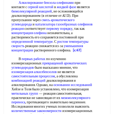
Алкилирование бензола олефинами
при
контакте с
серной кислотой
в
жидкой фазе
является
бимолекулярной реакцией
, не осложняющейся
деалкилированием (в отличие от AI I3). При
пропускании через
смесь ароматического
углеводорода
и
катализатора газообразных
олефинов
реакция
соответствует
первому порядку
, так как
концентрация олефина
незначительна, а
растворимость его сохраняется постоянной при
определенной температуре
. С
ростом температуры
скорость
реакции снижается из-за
уменьшения
концентрации
растворенного олефина.
[c.47]
В
первых работах
по изучению
изомеризационных
превращений ароматических
углеводородов
было высказано мнение, что
изомеризация алкилбензолов
не является
самостоятельным процессом
, а обусловлена
комбинацией реакций
деалкилирования и
алкилирования. Однако, на
основании исследований
Хейзе и Толя было установлено, что изомеризация
метильных групп
— реакция самостоятельная,
практически не зависящая от их
межмолекулярного
переноса
, протекающего значительно медленнее.
Исследования многих ученых позволили выяснить
количественные закономерности
изомеризационных