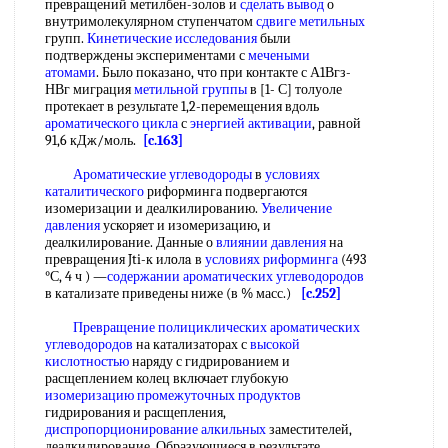
превращений метилбен-золов и
сделать вывод
о
внутримолекулярном ступенчатом
сдвиге метильных
групп.
Кинетические исследования
были
подтверждены экспериментами с
мечеными
атомами
. Было показано, что при контакте с А1Вгз-
НВг миграция
метильной группы
в [1- С] толуоле
протекает в результате 1,2-перемещения вдоль
ароматического цикла
с
энергией активации
, равной
91,6 кДж/моль.
[c.163]
Ароматические углеводороды
в
условиях
каталитического
риформинга подвергаются
изомеризации и деалкилированию.
Увеличение
давления
ускоряет и изомеризацию, и
деалкилирование. Данные о
влиянии давления
на
превращения Jti-к илoлa в
условиях риформинга
(493
°С, 4 ч ) —
содержании ароматических углеводородов
в катализате приведены ниже (в % масс.)
[c.252]
Превращение полициклических ароматических
углеводородов
на катализаторах с
высокой
кислотностью
наряду с гидрированием и
расщеплением колец включает глубокую
изомеризацию промежуточных продуктов
гидрирования и расщепления,
диспропорционирование алкильных
заместителей,
деалкилирование. Образующиеся в результате