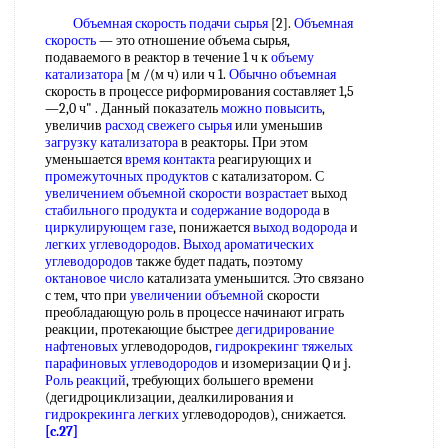
Объемная скорость подачи сырья
[2].
Объемная
скорость
— это отношение объема сырья,
подаваемого в реактор в течение 1 ч к
объему
катализатора
[м /(м ч) или ч 1.
Обычно объемная
скорость в процессе риформирования составляет 1,5
—2,0 ч" . Данный показатель
можно повысить
,
увеличив
расход свежего сырья
или уменьшив
загрузку катализатора
в реакторы. При этом
уменьшается
время контакта
реагирующих и
промежуточных продуктов
с катализатором. С
увеличением объемной
скорости возрастает
выход
стабильного продукта
и
содержание водорода
в
циркулирующем газе
, понижается
выход водорода
и
легких углеводородов
.
Выход ароматических
углеводородов
также будет падать, поэтому
октановое число
катализата уменьшится. Это связано
с тем, что при
увеличении объемной
скорости
преобладающую роль в процессе начинают играть
реакции, протекающие быстрее
дегидрирование
нафтеновых
углеводородов,
гидрокрекинг тяжелых
парафиновых углеводородов
и изомеризации Q и j.
Роль реакций
, требующих большего времени
(дегидроциклизации, деалкилирования и
гидрокрекинга легких
углеводородов), снижается.
[c.27]