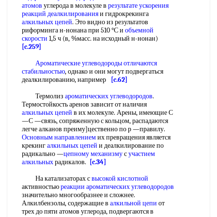
атомов
углерода в молекуле в
результате ускорения
реакций деалкилирования
и гидрокрекинга
алкильных цепей
. Это видно из результатов
риформинга н-нонана при 510 °С и
объемной
скорости
1,5 ч (в, %масс. на исходный н-нонан)
[c.259]
Ароматические углеводороды
отличаются
стабильностью
, однако и они могут подвергаться
деалкилированию, например
[c.62]
Термолиз
ароматических углеводородов
.
Термостойкость аренов зависит от наличия
алкильных цепей
в их молекуле. Арены, имеющие С
—С —связь, сопряженную с кольцом, распадаются
легче алканов преиму]цественно по р —правилу.
Основным направлением
их превращения является
крекинг
алкильных цепей
и деалкилирование по
радикально —
цепному механизму
с
участием
алкильных
радикалов.
[c.34]
На катализаторах с
высокой кислотной
активностью
реакции ароматических углеводородов
значительно многообразнее и сложнее.
Алкилбензолы, содержащие в
алкильной цепи
от
трех до пяти атомов углерода, подвергаются в