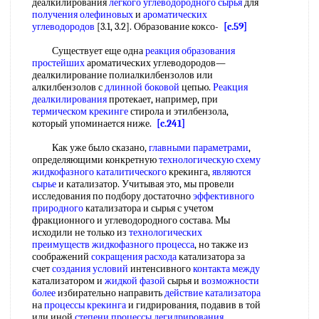
деалкилирования
легкого углеводородного сырья
для
получения олефиновых
и
ароматических
углеводородов
[3.1, 3.2]. Образование коксо-
[c.59]
Существует еще одна
реакция образования
простейших
ароматических углеводородов—
деалкилирование полиалкилбензолов или
алкилбензолов с
длинной боковой
цепью.
Реакция
деалкилирования
протекает, например, при
термическом крекинге
стирола и этилбензола,
который упоминается ниже.
[c.241]
Как уже было сказано,
главными параметрами
,
определяющими конкретную
технологическую схему
жидкофазного каталитического
крекинга,
являются
сырье
и катализатор. Учитывая это, мы провели
исследования по подбору достаточно
эффективного
природного
катализатора и сырья с учетом
фракционного и углеводородного состава. Мы
исходили не только из
технологических
преимуществ
жидкофазного процесса
, но также из
соображений
сокращения расхода
катализатора за
счет
создания условий
интенсивного
контакта между
катализатором и
жидкой фазой
сырья и
возможности
более
избирательно направить
действие катализатора
на
процессы крекинга
и гидрирования, подавив в той
или иной
степени процессы
дегидрирования