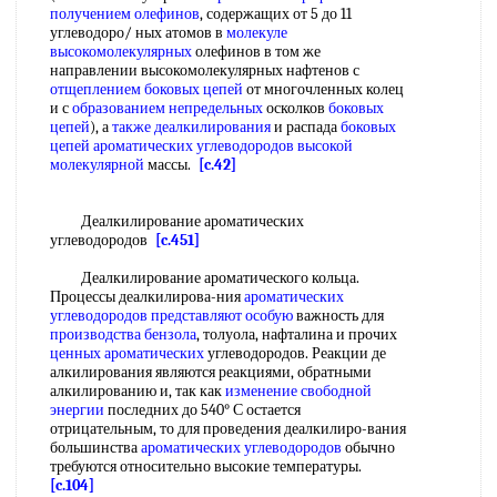
получением олефинов
, содержащих от 5 до 11
углеводоро/ ных атомов в
молекуле
высокомолекулярных
олефинов в том же
направлении высокомолекулярных нафтенов с
отщеплением боковых цепей
от многочленных колец
и с
образованием непредельных
осколков
боковых
цепей
), а
также деалкилирования
и распада
боковых
цепей ароматических углеводородов
высокой
молекулярной
массы.
[c.42]
Деалкилирование ароматических
углеводородов
[c.451]
Деалкилирование ароматического кольца.
Процессы деалкилирова-ния
ароматических
углеводородов
представляют особую
важность для
производства бензола
, толуола, нафталина и прочих
ценных ароматических
углеводородов. Реакции де
алкилирования являются реакциями, обратными
алкилированию и, так как
изменение свободной
энергии
последних до 540° С остается
отрицательным, то для проведения деалкилиро-вания
большинства
ароматических углеводородов
обычно
требуются относительно высокие температуры.
[c.104]