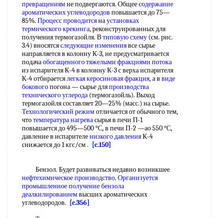
превращениям
не подвергаются. Общее
содержание
ароматических углеводородов
повышается до 75—
85%.
Процесс проводится
на
установках
термического крекинга
, реконструированных для
получения термогазойля. В
типовую схему
(см. рис.
3.4) вносятся
следующие изменения
все сырье
направляется в колонну К-3, не предусматривается
подача
обогащенного тяжелыми
фракциями потока
из испарителя К-4 в колонну К-3 с верха испарителя
К-4 отбирается
легкая керосиновая фракция
, а в
виде
бокового
погона — сырье для
производства
технического углерода
(термогазойль). Выход
термогазойля составляет 20—25% (масс.) на сырье.
Технологический режим
отличается от обычного тем,
что
температура нагрева
сырья в печи П-1
повышается до 495—500 °С, в печи П-2 —ао 550 °С,
давление в испарителе
низкого давления
К-4
снижается до 1 кгс/см .
[c.150]
Бензол. Будет развиваться недавно возникшее
нефтехимическое производство
.
Организуется
промышленное
получение бензола
деалкилированием
высших ароматических
углеводородов.
[c.356]