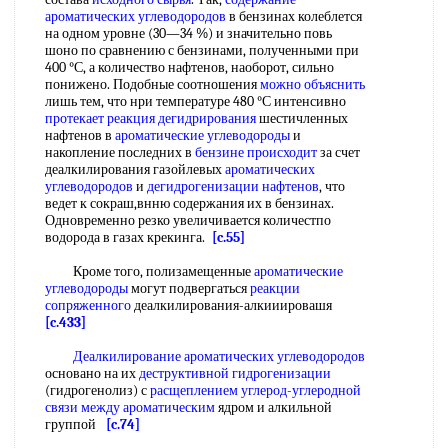
ароматических углеводородов
в бензинах колеблется
на одном уровне (30—34 %) и значительно повь
шоно по сравнению с бензинами, полученными при
400 °С, а количество нафтенов, наоборот, сильно
понижено. Подобные соотношения
можно объяснить
лишь тем, что нри температуре 480 °С интенсивно
протекает реакция дегидрирования
шестичленных
нафтенов в
ароматические углеводороды
и
накопление последних в
бензине происходит
за счет
деалкилирования газойлевых
ароматических
углеводородов
и
дегидрогенизации нафтенов
, что
ведет к сокраш,внню содержания их в бензинах.
Одновременно резко увеличивается количестпо
водорода в газах крекинга.
[c.55]
Кроме того, полизамещенные
ароматические
углеводороды
могут подвергаться
реакции
сопряженного
деалкилирования-алкииировашя
[c.433]
Деалкилирование ароматических углеводородов
основано на их
деструктивной гидрогенизации
(гидрогенолиз) с
расщеплением углерод-углеродной
связи
между ароматическим
ядром и алкильной
группой
[c.74]