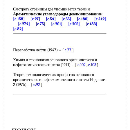
Смотреть страницы где упоминается термин
Ароматические углеводороды деалкилирование
:
[c.158]
[c.97]
[c.54]
[c.55]
[c.180]
[c.419]
[c.274]
[c.75]
[c.201]
[c.205]
[c.183]
[c.82]
Переработка нефти (1947) -- [
c.77
]
Химия и технология основного органического и
нефтехимического синтеза (1971) -- [
c.102
,
c.103
]
Теория технологических процессов основного
органического и нефтехимического синтеза Издание
2 (1975) -- [
c.92
]