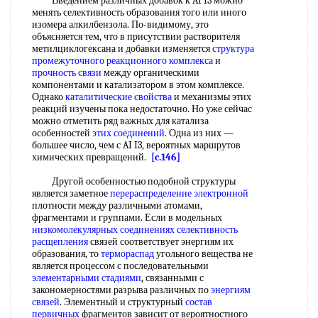
Введением различных добавок к AI I3 можно
менять селективность образования того или иного
изомера алкилбензола. По-видимому, это
объясняется тем, что в присутствии растворителя
метилциклогексана и добавки изменяется
структура
промежуточного
реакционного комплекса
и
прочность связи
между органическими
компонентами и катализатором в этом комплексе.
Однако
каталитические свойства
и механизмы этих
реакций изучены пока недостаточно. Но уже сейчас
можно отметить ряд важных для катализа
особенностей
этих соединений
. Одна из них —
большее число, чем с AI I3, вероятных маршрутов
химических превращений.
[c.146]
Другой особенностью подобной структуры
является заметное
перераспределение электронной
плотности между различными атомами,
фрагментами и группами. Если в модельных
низкомолекулярных соединениях
селективность
расщепления
связей соответствует энергиям их
образования, то
термораспад
угольного вещества не
является процессом с последовательными
элементарными стадиями
, связанными с
закономерностями разрыва различных по
энергиям
связей
. Элементный и структурный
состав
первичных
фрагментов зависит от вероятностного