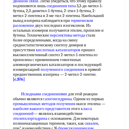
двойной связи
. Легко убедиться, что этому правилу
подчиняются лишь
соединения типа
3,3-ди-метил-1-
бутена, 2,3-диметил-1-бутена, 2-этил-1-бутена, 2-
метил-2-пентена и 3-ме-тил-2-пентена. Наибольший
выход изопрена наблюдается при
термическом
разложении
двух последних изогексенов. Из
остальных изомеров получаются этилен, пропилен и
бутены. Технические
перспективы метода
стали
более определенными, когда на смену
среднестатистическому синтезу димеров в
присутствии
кислотных катализаторов
пришел
высокоселективный синтез 2-метил-1-пентена из
пропилена с применением гомогенных
алюмоорганических катализаторов и последующей
изомеризацией
полученного соединения
в прямой
предшественник изопрена — 2-метил-2-пентен.
[c.376]
Исходными соединениями
для этой реакции
обычно являются
галогенгидрины
. Одним из первых
промышленных методов получения
окиси этилена —
наиболее важного представителя
этого
класса
соединений
— являлось взаимодействие
этиленхлоргидрина
с основанием. Для некоторых
полиненасыщенных терпенов, таких, как
сквален
,
при" взаимодействии с N-
бромсукцинимидом