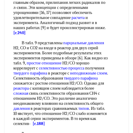
главным образом, прилипания легких радикалов по
л-связи. Эти концепции с определенными
упрощениями [16, 17] позволяют обеспечить
удовлетворительное совпадение
расчета
и
эксперимента. Аналогичный подход развит и в
наших работах [9] и будет проиллюстрирован ниже.
[c.240]
В табл. 9 представлены
парциальные давления
Н2, СО и СО2 на входе в реактор для двух серий
экспериментов. Более подробные результаты этих
экспериментов приведены в обзоре [6]. Как видно из
табл. 9,
простое отношение
Н2/СО хорошо
коррелирует с
селективностью процесса
получения
твердого парафина
в реакторе с
неподвижным слоем
.
Селективность образования
твердого парафина
снижается с ростом отношения Н2/СО. Однако для
реактора
с кипящим слоем наблюдается более
сложная
связь селективности образования СН4 с
отношением Н2/СО. Это различие аналогично
неодинаковому влиянию на селективность общего
давления
в реакторах сравниваемых
типов
. Из табл.
10 явствует, что отношение Н2/СО слабо изменяется
в каждой серии экспериментов. В то время как
селектив-
[c.188]