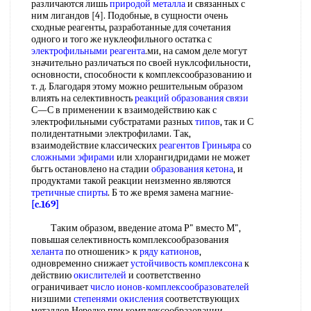
различаются лишь
природой металла
и связанных с
ним лигандов [4]. Подобные, в сущности очень
сходные реагенты, разработанные для сочетания
одного и того же нуклеофильного остатка с
электрофильными реагента
.ми, на самом деле могут
значительно различаться по своей нуклсофильности,
основности, способности к комплексообразованию и
т. д. Благодаря этому можно решительным образом
влиять на селективность
реакций образования связи
С—С в применении к взаимодействию как с
электрофильными субстратами разных
типов
, так и С
полидентатными электрофилами. Так,
взаимодействие классических
реагентов Гриньяра
со
сложными эфирами
или хлорангидридами не может
бьггь остановлено на стадии
образования кетона
, и
продуктами такой реакции неизменно являются
третичные спирты
. Б то же время замена магние-
[c.169]
Таким образом, введение атома Р" вместо М",
повышая селективность комплексообразования
хеланта
по отношеник> к
ряду катионов
,
одновременно снижает
устойчивость комплексона
к
действию
окислителей
и соответственно
ограничивает
число ионов
-
комплексообразователей
низшими
степенями окисления
соответствующих
металлов Нередко при комплексообразовании