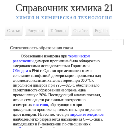
Справочник химика 21
ХИМИЯ И ХИМИЧЕСКАЯ ТЕХНОЛОГИЯ
Статьи
Рисунки
Таблицы
О сайте
English
Селективность образования связи
Образование изопрена при
термическом
разложении
димеров пропилена было обнаружено
американскими исследователями Гориным и
Обладом
в 1946 г. Однако применявшееся ими
сочетание газофазной димеризации пропилена над
алюмоси-ликатным катализатором при 360 °С с
пиролизом димеров при 775—825 С обеспечивало
селективность образования изопрена, едва
превышавшую 20%. Последующий анализ показал,
что из семнадцати различных построению
изомерных
гексенов
, образующихся при
димеризации пропилена, только пять при пиролизе
дают изопрен. Известно, что при
пиролизе олефинов
наиболее легко разрывается насыщенная С—С-связь,
находящаяся в Р-положении по отношению к