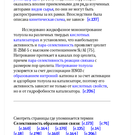
оказались вполне приемлемыми для ря,да изученных
авторами
видов сырья
, по они не могут быть
распространены за их рамки. Впоследствии была
описана
кинетическая схема
, не завися-
[c.127]
Исследовано жидкофазное мононитрование
толуола на различных твердых
кислотных
катализаторах
и установлено, что наибольшую
активность и
пара-селективность
проявляет цеолит
H-ZSM-5 с высоким соотношением Si/Al [75].
Нитрование протекает в каналах пор цеолита,
причем
пара-селективность
реакции связана
с
размером пор цеолита.
Нитрование толуола
ускоряется за счет диссоциации HNO3 с
образованием нитроний
-катиона и за счет активации
и адсорбции толуола на катализаторе, поэтому его
активность зависит не только от
кислотных свойств
,
но и от гидрофобности катализатора.
[c.226]
Смотреть страницы где упоминается термин
Селективность образования связи
:
[c.173]
[c.91]
[c.160]
[c.164]
[c.170]
[c.125]
[c.14]
[c.18]
[c.198]
[c.160]
[c.164]
[c.206]