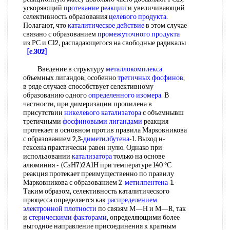
ускоряющий
протекание реакции
и увеличивающий
селективность образования
целевого продукта
.
Полагают, что
каталитическое действие
в этом случае
связано с образованием
промежуточного продукта
из РС и С12, распадающегося на свободные радикалы
[c.302]
Введение в структуру
металлокомплекса
объемных лигандов, особенно
третичных фосфинов
,
в ряде случаев способствует селективному
образованию одного
определенного изомера
. В
частности, при димеризации пропилена в
присутствии
никелевого катализатора
с объемнывш
третичными
фосфиновыми лигандами
реакция
протекает в основном против правила Марковникова
с образованием 2,3-
диметилбутена
-1. Выход н-
гексена практически равен нулю. Однако при
использовании
катализатора
только на основе
алюминия - (СзН7)2А1Н при температуре 140 °С
реакция протекает преимущественно по правилу
Марковникова с образованием 2-
метилпентена
-1.
Таким образом, селективность каталитического
прюцесса определяется как
распределением
электронной плотности
по связям М—Н и М—R, так
и
стерическими факторами
, определяющими более
выгодное направление присоединения к кратным