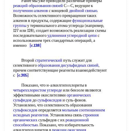
Ранее мы уже приводили различные примеры
реакций образования связей
С—С, ведущие к
получению алкенов
с концевой
двойной связью
.
Возможность селективного превращения таких
алкенов в продукты, содержащие
функциональные
группы
у терминального атома углерода (например,
127 или 128), создает возможность реализации схемы
последовательного
удлинения углеродной цепи
с
использованием трех стандартных операций, а
именно
[c.138]
Второй
стратегический
путь служит для
селективного
образования дисульфидных связей
,
причем соответствующие реагенты взаимодействуют
с
[c.205]
Показано, что н-алкилгипохлориты в
четыреххлористом углероде
или бензоле являются
эффективными окислителями
органических
сульфидов
до
сульфоксидов
и суль-фонов.
Установлено, что селективность образования
сульфоксидов
определяется
мольным соотношением
исходных реагентов
. Установлена связь
строения
органических
сульфидов с их
реакционной
способностью
. Показано, что избирательность
алкилгипохлоритов в
реакции окисления