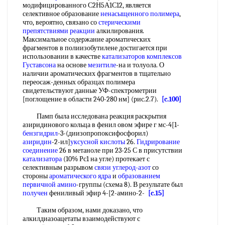
модифицированного С2Н5А1С12, является
селективное образование
ненасыщенного полимера
,
что, вероятно, связано со
стерическими
препятствиями реакции
алкилирования.
Максимальное содержание ароматических
фрагментов в полиизобутилене достигается при
использовании в качестве
катализаторов комплексов
Густавсона
на основе
мезитиле
-на и толуола. О
наличии ароматических фрагментов в тщательно
переосаж-денных образцах полимера
свидетельствуют данные УФ-спектрометрии
[поглощение в области 240-280 нм] (рис.2.7).
[c.100]
Памп была исследована реакция раскрытия
азиридинового кольца в фенил овом эфире г мс-4[1-
бензгидрил
-3-(диизопропоксифосфорил)
азиридин
-2-ил]
уксусной кислоты
26.
Гидрирование
соединение
26 в метаноле при 23-25 С в присутствии
катализатора
(10% Рс1 на угле) протекает с
селективным разрывом
связи углерод-азот
со
стороны
ароматического ядра
и
образованием
первичной амино
-группы (схема 8). В результате был
получен
фениливый эфир 4-[2-амино-2-
[c.15]
Таким образом, нами доказано, что
алкилдиазоацетаты взаимодействуют с