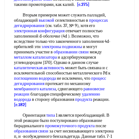
такими промоторами, как калий.
[c.275]
Вторым примером может служить палладий,
обладающий
высокой
селективностью в
процессах
дегидрирования
(см. табл. 37, № 9), хотя его
электронная конфигурация
отвечает полностью
заполненной d-оболочке (4d ). Возможно, что
вследствие только что законченного заполнения 4d-
opбитaлeй эти
электроны подвижны
и могут
принимать участие в
образовании связи
между
металлом катализатора
и адсорбирующимся
углеводородом [170]. Однако в данном случае
каталитическая активность
может быть связана и с
исключительной способностью металлического Pd к
поглощению водорода
не исключено, что
процесс
дегидрирования
протекает по механизму
мембранного катализа
, сдвигающего
равновесие
реакции
благодаря специфическому
удалению
водорода
в сторону образования
продукта
реакции.
[c.182]
Ориентация
типа
1 является преобладающей. В
этой реакции было постулировано образование
бирадикального
промежуточного продукта
после
образования связи
за счет несвязывающего электрона
п, и -возбужденного бензальдегида. Данные табл. 7-1