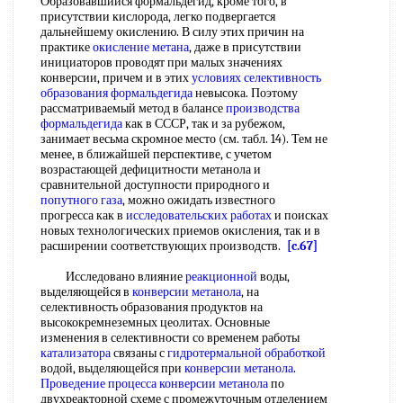
Образовавшийся формальдегид, кроме того, в
присутствии кислорода, легко подвергается
дальнейшему окислению. В силу этих причин на
практике
окисление метана
, даже в присутствии
инициаторов проводят при малых значениях
конверсии, причем и в этих
условиях селективность
образования формальдегида
невысока. Поэтому
рассматриваемый метод в балансе
производства
формальдегида
как в СССР, так и за рубежом,
занимает весьма скромное место (см. табл. 14). Тем не
менее, в ближайшей перспективе, с учетом
возрастающей дефицитности метанола и
сравнительной доступности природного и
попутного газа
, можно ожидать известного
прогресса как в
исследовательских работах
и поисках
новых технологических приемов окисления, так и в
расширении соответствующих производств.
[c.67]
Исследовано влияние
реакционной
воды,
выделяющейся в
конверсии метанола
, на
селективность образования продуктов на
высококремнеземных цеолитах. Основные
изменения в селективности со временем работы
катализатора
связаны с
гидротермальной обработкой
водой, выделяющейся при
конверсии метанола
.
Проведение процесса
конверсии метанола
по
двухреакторной схеме с промежуточным отделением