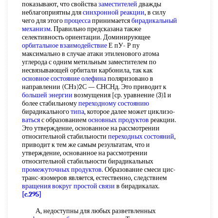
показывают, что свойства
заместителей
дважды
неблагоприятны для
синхронной реакции
, в силу
чего для этого
процесса
принимается
бирадикальный
механизм
. Правильно предсказана также
селективность ориентации. Доминирующее
орбитальное взаимодействие
Е пУ- Р пу
максимально в случае атаки этиленового атома
углерода с одним метильным заместителем по
несвязывающей орбитали карбонила, так как
основное состояние
олефина
поляризовано в
направлении (СНз)2С — СНСНд. Это приводит к
большей энергии
возмущения [ср. уравнение (3)1 и
более стабильному
переходному состоянию
бирадикального
типа
, которое далее может циклизо-
ваться
с образованием
основных продуктов
реакции.
Это утверждение, основанное на рассмотрении
относительной стабильности
переходных состояний
,
приводит к тем же самым результатам, что и
утверждение, основанное на рассмотрении
относительной стабильности бирадикальных
промежуточных продуктов
. Образование смеси цис-
транс-язомеров является, естественно, следствием
вращения вокруг простой связи
в бирадикалах.
[c.295]
А, недоступны для любых разветвленных