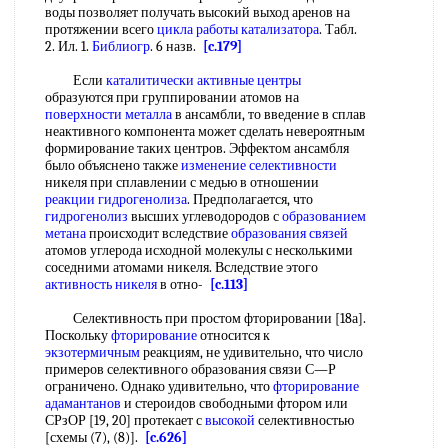
воды позволяет получать высокий выход аренов на
протяжении всего
цикла работы
катализатора
. Табл.
2. Ил. 1.
Библиогр
. 6 назв.
[c.179]
Если
каталитически активные центры
образуются при группировании атомов на
поверхности металла
в ансамбли, то введение в сплав
неактивного компонента может сделать невероятным
формирование таких центров. Эффектом ансамбля
было объяснено также
изменение селективности
никеля при сплавлении с медью в отношении
реакции гидрогенолиза
. Предполагается, что
гидрогенолиз
высших углеводородов с
образованием
метана
происходит вследствие
образования связей
атомов углерода исходной молекулы с несколькими
соседними атомами никеля. Вследствие этого
активность никеля
в отно-
[c.113]
Селективность при простом фторировании [18а].
Поскольку
фторирование
относится к
экзотермичным
реакциям, не удивительно, что число
примеров селективного образования связи С—Р
ограничено. Однако удивительно, что
фторирование
адамантанов
и стероидов свободными фтором или
СРзОР [19, 20] протекает с
высокой
селективностью
[схемы (7), (8)].
[c.626]