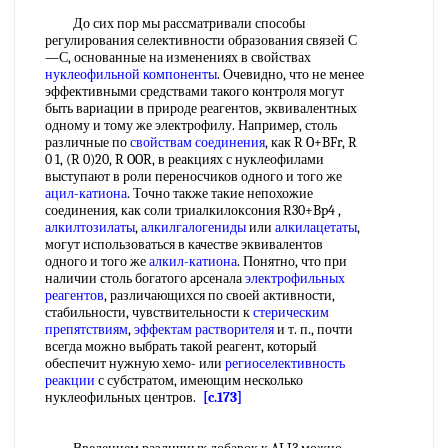
До сих пор мы рассматривали способы
регулирования селективности образования связей С
—С, основанные на изменениях в свойствах
нуклеофильной компоненты
. Очевидно, что не менее
эффективными средствами такого контроля могут
быть вариации в природе реагентов, эквивалентных
одному и тому же электрофилу. Например, столь
различные по
свойствам соединения
, как R O+BFr, R
0 1, (R 0)20, R OOR, в реакциях с нуклеофилами
выступают в роли переносчиков одного и того же
ацил-катиона
. Точно также такие непохожие
соединения, как соли триалкилоксония R30+Bp4 ,
алкилтозилаты
,
алкилгалогениды
или
алкилацетаты
,
могут использоваться в качестве эквивалентов
одного и того же
алкил-катиона
. Понятно, что при
наличии столь богатого арсенала
электрофильных
реагентов
, различающихся по своей активности,
стабильности, чувствительности к
стерическим
препятствиям
,
эффектам растворителя
и т. п., почти
всегда можно выбрать такой реагент, который
обеспечит нужную хемо- или
региоселективность
реакции
с субстратом, имеющим несколько
нуклеофильных центров.
[c.173]