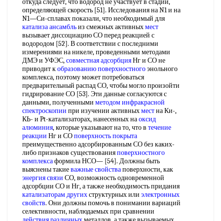
откуда следует, что водород не участвует в стадии,
определяющей скорость [51]. Исследования на N1 и на
N1—Си-сплавах показали, что необходимый для
катализа ансамбль
из смежных активных
мест
вызывает диссоциацию СО перед реакцией с
водородом [52]. В соответствии с последними
измерениями на никеле, проведенными методами
ДМЭ и УФЭС,
совместная адсорбция
Нг и СО не
приводит к
образованию поверхностного
энольного
комплекса, поэтому может потребоваться
предварительный распад СО, чтобы могло произойти
гидрирование СО [53]. Эти данные согласуются с
данными, полученными
методом инфракрасной
спектроскопии
при изучении активных
мест
на Ки-,
КЬ- и Pt-катализаторах, нанесенных на
оксид
алюминия
, которые указывают на то, что в
течение
реакции
Нг и СО
поверхность покрыта
преимущественно адсорбированным СО без каких-
либо признаков существования
поверхностного
комплекса
формила НСО— [54]. Должны быть
выяснены такие
важные свойства
поверхности, как
энергия связи
СО, возможность одновременной
адсорбции СО и Нг, а также необходимость придания
катализаторам других
структурных или
электронных
свойств
. Они должны помочь в понимании вариаций
селективности, наблюдаемых при сравнении
действия различных
металлов, а также вызываемых