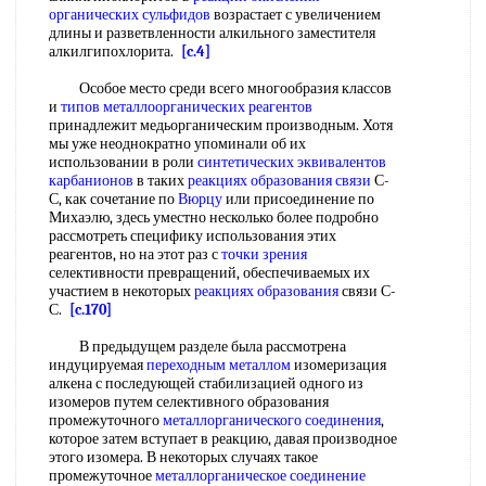
органических сульфидов
возрастает с увеличением
длины и разветвленности алкильного заместителя
алкилгипохлорита.
[c.4]
Особое место среди всего многообразия классов
и
типов
металлоорганических реагентов
принадлежит медьорганическим производным. Хотя
мы уже неоднократно упоминали об их
использовании в роли
синтетических эквивалентов
карбанионов
в таких
реакциях образования связи
С-
С, как сочетание по
Вюрцу
или присоединение по
Михаэлю, здесь уместно несколько более подробно
рассмотреть специфику использования этих
реагентов, но на этот раз с
точки зрения
селективности превращений, обеспечиваемых их
участием в некоторых
реакциях образования
связи С-
С.
[c.170]
В предыдущем разделе была рассмотрена
индуцируемая
переходным металлом
изомеризация
алкена с последующей стабилизацией одного из
изомеров путем селективного образования
промежуточного
металлорганического соединения
,
которое затем вступает в реакцию, давая производное
этого изомера. В некоторых случаях такое
промежуточное
металлорганическое соединение