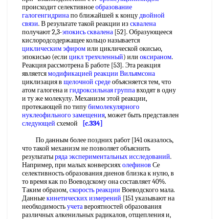
происходит селективное
образование
галогенгидрина
по ближайшей к концу
двойной
связи
. В результате такой реакции из
сквалена
получают 2,3-
эпокись
сквалена
[52]. Образующееся
кислородсодержащее кольцо называется
циклическим эфиром
или циклической окисью,
эпокисью (если
цикл трехчленный
) или
оксираном
.
Реакция рассмотрена Б работе [53]. Эта реакция
является
модификацией реакции
Вильямсона
циклизация в
щелочной среде
объясняется тем, что
атом галогена и
гидроксильная группа
входят в одну
и ту же молекулу. Механизм этой реакции,
протекающей по типу
бимолекулярного
нуклеофильного замещения
, может быть представлен
следующей
схемой
[c.334]
По данным более поздних работ [141 оказалось,
что такой механизм не позволяет объяснить
результаты
ряда
экспериментальных исследований
.
Например, при малых конверсиях
олефинов
Се
селективность образования диенов близка к нулю, в
то время как по Воеводскому она составляет 40%.
Таким образом,
скорость реакции
Воеводского мала.
Данные
кинетических измерений
[151 указывают на
необходимость
учета
вероятностей образования
различных алкенильных радикалов, отщепления и,