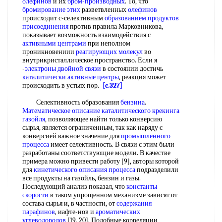
олефинов
и их
бром-производных
. То, что
бромирование этих
разветвленных
олефинов
происходит с-селективным
образованием продуктов
присоединения
против правила Марковникова,
показывает возможность взаимодействия с
активными центрами
при неполном
проникновениии
реагирующих молекул
во
внутрикристаллическое пространство. Если я
-
электроны двойной связи
в состоянии достичь
каталитически активные центры
, реакция может
происходить в устьях пор.
[c.327]
Селективность образования
бензина
.
Математическое описание
каталитического крекинга
газойля
, позволяющее найти только конверсию
сырья, является ограниченным, так как наряду с
конверсией важное значение для
промышленного
процесса
имеет селективность. В связи с этим были
разработаны соответствующие модели. В качестве
примера можно привести работу [9], авторы которой
для
кинетического описания
процесса
подразделили
все продукты на газойль, бензин и газы.
Последующий анализ показал, что
константы
скорости
в таком упрощенном механизме зависят от
состава сырья и, в частности, от
содержания
парафинов
, иафте-нов и
ароматических
углеводородов
[19, 20]. Подобные корреляции