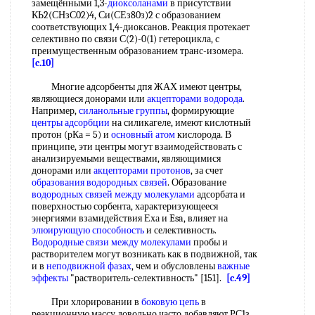
замещёнными 1,3-
диоксоланами
в присутствии
КЬ2(СНзС02)4, Си(СЕз80з)2 с образованием
соответствующих 1,4-диоксанов. Реакция протекает
селективно по связи С(2)-0(1) гетероцикла, с
преимущественным образованием транс-изомера.
[c.10]
Многие адсорбенты дпя ЖАХ имеют центры,
являющиеся донорами или
акцепторами водорода
.
Например,
силанольные группы
, формирующие
центры адсорбции
на силикагеле, имеют кислотный
протон (рКа = 5) и
основный атом
кислорода. В
принципе, эти центры могут взаимодействовать с
анализируемыми веществами, являющимися
донорами или
акцепторами протонов
, за счет
образования водородных связей
. Образование
водородных связей между молекулами
адсорбата и
поверхностью сорбента, характеризующееся
энергиями взамидействия Еха и Esa, влияет на
элюирующую способность
и селективность.
Водородные связи между молекулами
пробы и
растворителем могут возникать как в подвижной, так
и в
неподвижной фазах
, чем и обусловлены
важные
эффекты
"растворитель-селективность" [151].
[c.49]
При хлорировании в
боковую цепь
в
реакционную массу довольно часто добавляют РС1з,