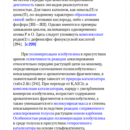
дентатность
таких лигандов реализуется не
полностью. Для таких катионов, как никель(П) и
цинк(П), по-видимому характерно
образование
связей
либо с атомами кислорода, либо с атомами
фосфора [301—303]. Однако имеются и примеры
замыкания циклов, включающих одновременно
атомы Р и О. Здесь следует упомянуть
комплексонат
родия(1) с дифенилфос-финуксусной кислотой
[394].
[c.220]
При
полимеризации изобутилена
в присутствии
аренов
селективность реакции
алкилирования
относительно передачи растущей цепи на мономер,
определяющая соотношение полиизобутилена с
ненасыщенными и ароматическими фрагментами, в
значительной мере зависит от
природы катализатора
(табл.2.16) [241]. При переходе от К,А1С1з ,к
комплексным катализаторам
, наряду с увелр1чением
конверсии изобутилена, возрастает содержание
ароматических фрагментов в полиизобутилене, а
также уменьшается его
молекулярная масса
и степень
ненасыщенности вследствие
реакции сопряженного
алкилирования толуола
растущим
ионом карбония
.
Особенностью реакции
полимеризации изобутилена
в среде толуола в присутствии
гетерогенного
катализатора
на основе сульфокатионита,