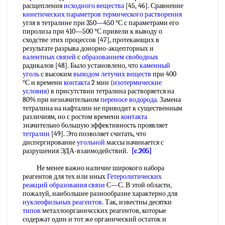
расщепления
исходного вещества
[45, 46]. Сравнение
кинетических параметров
термического растворения
угля в тетралине при 350—450 °С с параметрами его
пиролиза при 410—500 °С привели к выводу о
сходстве этих процессов [47], протекающих в
результате разрыва донорно-акцепторных и
валентных связей
с
образованием свободных
радикалов [48]. Было установлено, что
каменный
уголь
с высоким
выходом летучих веществ
при 400
°С и времени
контакта
2 мин (
изотермические
условия
) в присутствии тетралина растворяется на
80% при незначительном
переносе водорода
. Замена
тетралина на нафталин не приводит к существенным
различиям, но с ростом времени
контакта
значительно большую эффективность проявляет
тетралин
[49]. Это позволяет считать, что
диспергирование
угольной
массы начинается с
разрушения ЭДА-взаимодействий.
[c.205]
Не менее важно наличие широкого набора
реагентов для тех или иных
Гетеролитических
реакций образования связи
С—С. В этой области,
пожалуй, наибольшее разнообразие характерно для
нуклеофильных реагентов
. Так, известны десятки
типов
металлоорганичсских реагентов, которые
содержат один и тот же органический остаток и