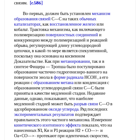
связям.
[c.586]
Во-первых, должен быть установлен
механизм
образования связей
С—С на таких
обычных
катализаторах
, как
восстановленное железо
или
кобальт. Трактовка механизма, как включающего
полимеризацию
поверхностных соединений
и
конкуренцию между полимеризацией и реакцией
обрыва, регулирующей длину углеводородной
цепочки, в какой-то мере является спекулятивной,
поскольку она основана на косвенном
Доказательстве. Как при
метанировании
, так и в
синтезе Фищера — Тропша было постулировано
образование частично гидрогенизиро-ванного на
поверхности энола в
форме радикала
НСОН , а его
реакции с
образованием метана
или конденсация с
образованием углеводородной связи С—С были
приняты в качестве медленной стадии. Недавние
данные, однако, показывают, что наиболее
медленной стадией может быть
разрыв связи
С—О в
адсорбированном
оксиде углерода
. Ряд последних
экспериментальных результатов
подтверждает
правильность этого частного механизма. Измерение
кинетического изотопного эффекта
показало, что на
нанесенных N1, Ки и Р1 реакции Н2 + СО—>- и
Оа+СО—>- протекают при идентичных скоростях,