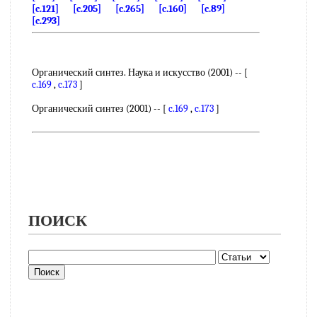
[c.121]
[c.205]
[c.265]
[c.160]
[c.89]
[c.293]
Органический синтез. Наука и искусство (2001) -- [
c.169
,
c.173
]
Органический синтез (2001) -- [
c.169
,
c.173
]
ПОИСК