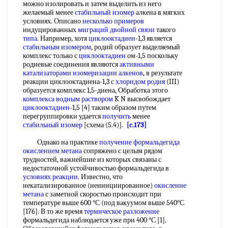
можно изолировать и затем выделить из него
желаемый менее
стабильный изомер
алкена в мягких
условиях. Описано
несколько примеров
индуцированных
миграций двойной связи
такого
типа
. Например, хотя
циклооктадиен
-1,3 является
стабильным изомером
, родий образует выделяемый
комплекс только с
циклооктадиен
ом-1,5 поскольку
родиевые соединения являются
активными
катализаторами
изомеризации алкенов
, в результате
реакции циклооктадиена-1,3 с
хлоридом родия
(III)
образуется комплекс 1,5-диена, Обработка этого
комплекса водным раствором
K N высвобождает
циклооктадиен
-1,5 [4] таким образом путем
перегруппировки удается
получить
менее
стабильный изомер
[схема (5.4)].
[c.173]
Однако на практике
получение формальдегида
окислением метана
сопряжено с целым рядом
трудностей, важнейшие из которых связаны с
недостаточной устойчивостью формальдегида в
условиях реакции
. Известно, что
некатализированное (неинициированное)
окисление
метана
с заметной скоростью происходит при
температуре выше 600 °С (под вакуумом выше 540°С
[176]. В то же время
термическое разложение
формальдегида наблюдается уже при 400 °С [1].