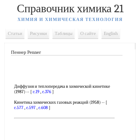
Справочник химика 21
ХИМИЯ И ХИМИЧЕСКАЯ ТЕХНОЛОГИЯ
Статьи
Рисунки
Таблицы
О сайте
English
Пеннер Penner
Диффузия и теплопередача в химической кинетике
(1987) -- [
c.19
,
c.376
]
Кинетика химических газовых реакций (1958) -- [
c.577
,
c.597
,
c.608
]