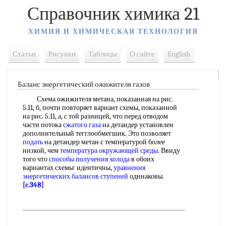
Справочник химика 21
ХИМИЯ И ХИМИЧЕСКАЯ ТЕХНОЛОГИЯ
Статьи
Рисунки
Таблицы
О сайте
English
Баланс энергетический ожижителя газов
Схема ожижителя метана, показанная на рис.
5.11, б, почти повторяет вариант схемы, показанной
на рис. 5.11, а, с той разницей, что перед отводом
части потока
сжатого газа
на детандер установлен
дополнительный тегглообмегшик. Это позволяет
подать
на детандер метан с температурой более
низкой, чем
температура окружающей среды
. Ввиду
того что
способы получения холода
в обоих
вариантах схемьг идентичны,
уравнения
энергетических балансов
ступеней
одинаковы.
[c.348]