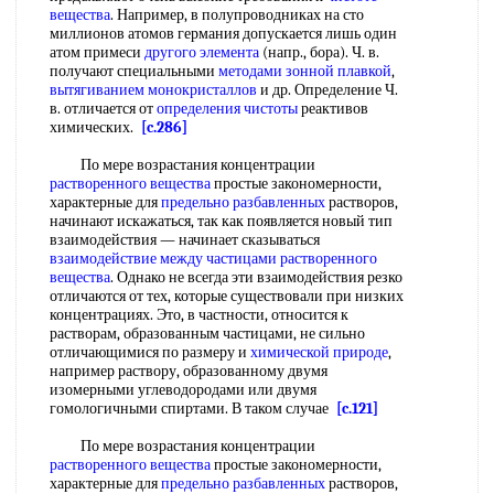
вещества
. Например, в полупроводниках на сто
миллионов атомов германия допускается лишь один
атом примеси
другого элемента
(напр., бора). Ч. в.
получают специальными
методами зонной плавкой
,
вытягиванием монокристаллов
и др. Определение Ч.
в. отличается от
определения чистоты
реактивов
химических.
[c.286]
По мере возрастания концентрации
растворенного вещества
простые закономерности,
характерные для
предельно разбавленных
растворов,
начинают искажаться, так как появляется новый тип
взаимодействия — начинает сказываться
взаимодействие между частицами
растворенного
вещества
. Однако не всегда эти взаимодействия резко
отличаются от тех, которые существовали при низких
концентрациях. Это, в частности, относится к
растворам, образованным частицами, не сильно
отличающимися по размеру и
химической природе
,
например раствору, образованному двумя
изомерными углеводородами или двумя
гомологичными спиртами. В таком случае
[c.121]
По мере возрастания концентрации
растворенного вещества
простые закономерности,
характерные для
предельно разбавленных
растворов,