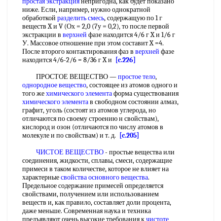
простая экстракция
непригодна, как будет показано
ниже. Если, например, нужно однократной
обработкой
разделить смесь
, содержащую по 1 г
веществ X и V (Ох = 2,0 (7у = 0,2), то после первой
экстракции в
верхней
фазе находится 4/6 г X и 1/6 г
У. Массовое отношение при этом составит X =4.
После второго контактирования фаз в
верхней
фазе
находится 4/6-2/6 = 8/36 г X и
[c.226]
ПРОСТОЕ ВЕЩЕСТВО —
простое тело
,
однородное вещество
, состоящее из атомов одного и
того же
химического элемента
форма существования
химического элемента
в свободном состоянии алмаз,
графит, уголь (состоят из атомов углерода, но
отличаются по своему строению н свойствам),
кислород и озон (отличаются по числу атомов в
молекуле и по свойствам) и т. д.
[c.205]
ЧИСТОЕ ВЕЩЕСТВО
- простые вещества или
соединения, жидкости, сплавы, смеси, содержащие
примеси в таком количестве, которое не влияет на
характерные
свойства основного вещества
.
Предельное содержание примесей определяется
свойствами, получением или использованием
веществ и, как правило, составляет доли процента,
даже меньше. Современная наука и техника
предъявляют очень высокие требования к
чистоте