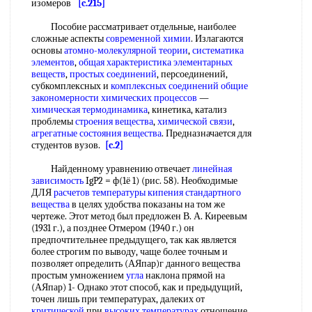
изомеров
[c.215]
Пособие рассматривает отдельные, наиболее
сложные аспекты
современной химии
. Излагаются
основы
атомно-молекулярной теории
,
систематика
элементов
,
общая характеристика
элементарных
веществ
,
простых соединений
, персоединений,
субкомплексных и
комплексных соединений
общие
закономерности химических процессов
—
химическая термодинамика
, кинетика, катализ
проблемы
строения вещества
,
химической связи
,
агрегатные состояния вещества
. Предназначается для
студентов вузов.
[c.2]
Найденному уравнению отвечает
линейная
зависимость
IgP2 = ф(1ё 1) (рис. 58). Необходимые
ДЛЯ
расчетов температуры кипения
стандартного
вещества
в целях удобства показаны на том же
чертеже. Этот метод был предложен В. А. Киреевым
(1931 г.), а позднее Отмером (1940 г.) он
предпочтительнее предыдущего, так как является
более строгим по выводу, чаще более точным и
позволяет определить (АЯпар)г данного вещества
простым умножением
угла
наклона прямой на
(АЯпар) 1- Однако этот способ, как и предыдущий,
точен лишь при температурах, далеких от
критической
при
высоких температурах
отношение