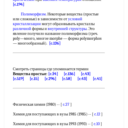
[c.194]
Полиморфизм
. Некоторые вещества (простые
или сложные) в зависимости от
условий
кристаллизации
могут образовывать кристаллы
различной
формы и
внутренней структуры
. Это
явление получило название полиморфизма (греч.
poly—много, многое morphe — форма polymorphos
— многообразный).
[c.126]
Смотреть страницы где упоминается термин
Вещества простые
:
[c.24]
[c.136]
[c.43]
[c.519]
[c.15]
[c.296]
[c.58]
[c.43]
[c.41]
Физическая химия (1980) -- [
c.27
]
Химия для поступающих в вузы 1985 (1985) -- [
c.12
]
Химия для поступающих в вузы 1993 (1993) -- [
c.10
]