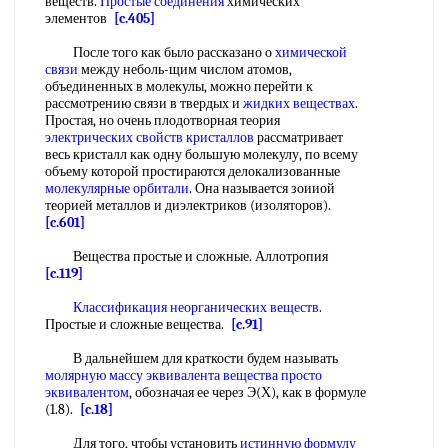
веществ.
Простые соединения
химических
элементов
[c.405]
После того как было рассказано о
химической
связи
между неболь-щим числом атомов,
объединенных в молекулы, можно перейти к
рассмотрению связи в твердых и
жидких веществах
.
Простая, но очень плодотворная теория
электрических свойств кристаллов
рассматривает
весь кристалл как одну большую молекулу, по всему
объему которой простираются делокализованные
молекулярные орбитали
. Она называется зоииой
теорией металлов и диэлектриков (изоляторов).
[c.601]
Вещества простые и сложные. Аллотропия
[c.119]
Классификация неорганических веществ
.
Простые и сложные вещества.
[c.91]
В дальнейшем для краткости будем называть
молярную массу
эквивалента вещества просто
эквивалентом
, обозначая ее через Э(Х), как в формуле
(1.8).
[c.18]
Для того, чтобы установить
истинную формулу