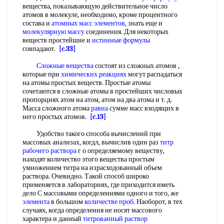
вещества, показывающую действительное число
атомов в молекуле, необходимо, кроме процентного
состава и
атомных масс элементов
, знать еще и
молекулярную массу
соединения. Для некоторых
веществ простейшие и
истинные формулы
совпадают.
[c.33]
Сложные вещества
состоят из сложных атомов ,
которые при
химических реакциях
могут распадаться
на атомы простых веществ. Простые атомы
сочетаются в сложные атомы в простейших числовых
пропорциях атом на атом, атом на два атома и т. д.
Масса сложного атома
равна
сумме масс входящих в
него простых атомов.
[c.13]
Удобство такого способа вычислений при
массовых анализах, когдл, вычислив один раз
титр
рабочего раствора
г о определяемому веществу,
находят количество этого вещества простым
умножением титра на израсходованный объем
раствора. Очевидно. Такой способ широко
применяется в лабораториях, где приходится иметь
дело С массовыми определениями одного и того, же
элемента
в большом
количестве проб
. Наоборот, в тех
случаях, когда определения не носят массового
характера и данный
титрованный раствор