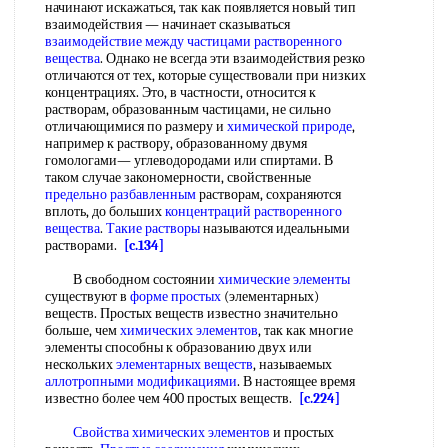
начинают искажаться, так как появляется новый тип
взаимодействия — начинает сказываться
взаимодействие между частицами
растворенного
вещества
. Однако не всегда эти взаимодействия резко
отличаются от тех, которые существовали при низких
концентрациях. Это, в частности, относится к
растворам, образованным частицами, не сильно
отличающимися по размеру и
химической природе
,
например к раствору, образованному двумя
гомологами— углеводородами или спиртами. В
таком случае закономерности, свойственные
предельно разбавленным
растворам, сохраняются
вплоть, до больших
концентраций
растворенного
вещества
.
Такие растворы
называются идеальными
растворами.
[c.134]
В свободном состоянии
химические элементы
существуют в
форме простых
(элементарных)
веществ. Простых веществ известно значительно
больше, чем
химических элементов
, так как многие
элементы способны к образованию двух или
нескольких
элементарных веществ
, называемых
аллотропными модификациями
. В настоящее время
известно более чем 400 простых веществ.
[c.224]
Свойства химических элементов
и простых