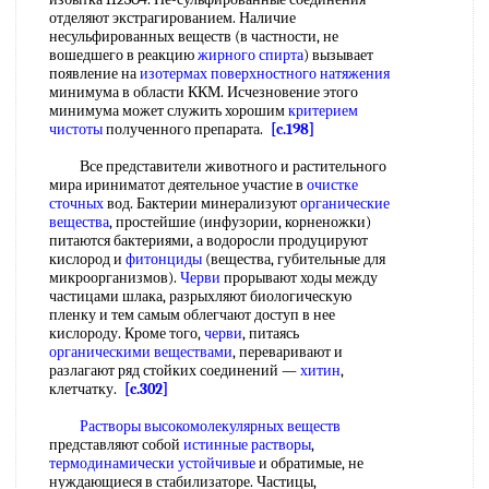
отделяют экстрагированием. Наличие
несульфированных веществ (в частности, не
вошедшего в реакцию
жирного спирта
) вызывает
появление на
изотермах поверхностного натяжения
минимума в области ККМ. Исчезновение этого
минимума может служить хорошим
критерием
чистоты
полученного препарата.
[c.198]
Все представители животного и растительного
мира ириниматот деятельное участие в
очистке
сточных
вод. Бактерии минерализуют
органические
вещества
, простейшие (инфузории, корненожки)
питаются бактериями, а водоросли продуцируют
кислород и
фитонциды
(вещества, губительные для
микроорганизмов).
Черви
прорывают ходы между
частицами шлака, разрыхляют биологическую
пленку и тем самым облегчают доступ в нее
кислороду. Кроме того,
черви
, питаясь
органическими веществами
, переваривают и
разлагают ряд стойких соединений —
хитин
,
клетчатку.
[c.302]
Растворы высокомолекулярных веществ
представляют собой
истинные растворы
,
термодинамически устойчивые
и обратимые, не
нуждающиеся в стабилизаторе. Частицы,