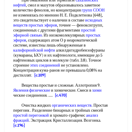
При омылении или термолизе
сахалинских
нефтей
, смол и мазутов образовывалось заметное
количество фенолов, но концентрация
групп СООН
не изменялась по мнению Н. Е. Подклетнова [648],
это свидетельствует о наличии в составе
исходных
веществ
простых эфиров
, точнее — феноксигрупп,
соединенных с другими фрагментами
простой
эфирной связью
. Из низкомолекулярных
простых
эфиров
, содержащих атом О р неароматической
системе, известны лишь обнаруженные в
калифорнийской нефти
алкилдигидробензофураны
(кумараны, ЬХУ) и их нафтенологи, имеющие до 5
нафтеновых циклов в молекуле (табл. 3.8). Точное
строение
этих соединений
не установлено.
Концентрация кума-ранов не превышала 0,08% на
дистиллят.
[c.109]
Вещества простые и сложные. Аллотропия 9.
Явления физические
и химические. Смеси в
хими
ческне соединения. .....
[c.470]
Очистка жидких
органических веществ
. Простая
перегоик . Разделение бинарных и тройных смесей
простой перегонкой
и хромато-графичес
анализ
фракций
. Экстракция. Кристаллизация. Возгонка.
[c.196]