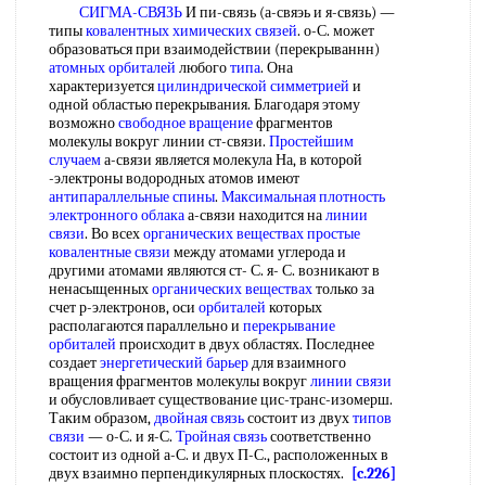
СИГМА-СВЯЗЬ
И пи-связь (а-свяэь и я-связь) —
типы
ковалентных химических связей
. о-С. может
образоваться при взаимодействии (перекрываннн)
атомных орбиталей
любого
типа
. Она
характеризуется
цилиндрической симметрией
и
одной областью перекрывания. Благодаря этому
возможно
свободное вращение
фрагментов
молекулы вокруг линии ст-связи.
Простейшим
случаем
а-связи является молекула На, в которой
-электроны водородных атомов имеют
антипараллельные спины
.
Максимальная плотность
электронного
облака
а-связи находится на
линии
связи
. Во всех
органических веществах простые
ковалентные связи
между атомами углерода и
другими атомами являются ст- С. я- С. возникают в
ненасыщенных
органических веществах
только за
счет р-электронов, оси
орбиталей
которых
располагаются параллельно и
перекрывание
орбиталей
происходит в двух областях. Последнее
создает
энергетический барьер
для взаимного
вращения фрагментов молекулы вокруг
линии связи
и обусловливает существование цис-транс-изомерш.
Таким образом,
двойная связь
состоит из двух
типов
связи
— о-С. и я-С.
Тройная связь
соответственно
состоит из одной а-С. и двух П-С., расположенных в
двух взаимно перпендикулярных плоскостях.
[c.226]