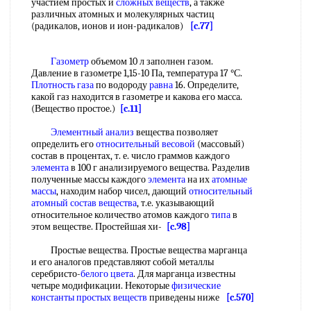
участием простых и
сложных веществ
, а также
различных атомных и молекулярных частиц
(радикалов, ионов и ион-радикалов)
[c.77]
Газометр
объемом 10 л заполнен газом.
Давление в газометре 1,15-10 Па, температура 17 °С.
Плотность газа
по водороду
равна
16. Определите,
какой газ находится в газометре и какова его масса.
(Вещество простое.)
[c.11]
Элементный анализ
вещества позволяет
определить его
относительный весовой
(массовый)
состав в процентах, т. е. число граммов каждого
элемента
в 100 г анализируемого вещества. Разделив
полученные массы каждого
элемента
на их
атомные
массы
, находим набор чисел, дающий
относительный
атомный
состав вещества
, т.е. указывающий
относительное количество атомов каждого
типа
в
этом веществе. Простейшая хи-
[c.98]
Простые вещества. Простые вещества марганца
и его аналогов представляют собой металлы
серебристо-
белого цвета
. Для марганца известны
четыре модификации. Некоторые
физические
константы простых веществ
приведены ниже
[c.570]