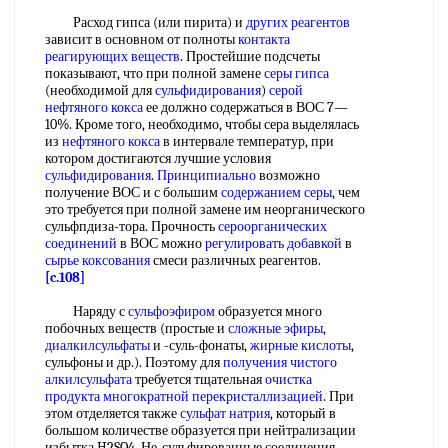
Расход гипса (или пирита) и
других реагентов
зависит в основном от полноты
контакта
реагирующих веществ
. Простейшие подсчеты
показывают, что при полной замене
серы гипса
(необходимой для
сульфидирования
)
серой
нефтяного кокса
ее должно содержаться в ВОС 7—
10%. Кроме того, необходимо, чтобы сера выделялась
из
нефтяного кокса
в интервале температур, при
котором достигаются лучшие условия
сульфидирования
.
Принципиально
возможно
получение ВОС и с большим
содержанием серы
, чем
это требуется при полной замене им неорганического
сульфпдиза-тора. Прочность
сероорганических
соединений
в ВОС можно
регулировать добавкой
в
сырье коксования
смеси различных реагентов.
[c.108]
Наряду с
сульфоэфиром
образуется много
побочных веществ (простые и
сложные эфиры
,
диалкилсульфаты
и -суль-фонаты,
жирные кислоты
,
сульфоны и др.). Поэтому для
получения чистого
алкилсульфата
требуется тщательная
очистка
продукта
многократной перекристаллизацией
. При
этом отделяется также
сульфат натрия
, который в
большом количестве образуется при нейтрализации
избытка H2SO4. Не-сульфированные соединения