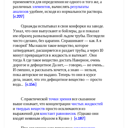
применяется для определения не одного и того же, а
различных
элементов
, вычислять
результаты
анализов
удобнее, исходя из нормальности раствора.
[c.227]
Однажды испытывал я свои конфорки на заводе.
Узнал, что они выпускают и бойлеры, да и показал
им образец развальцованной льдом трубы. Поглядели
чисто сделано, без царапин. Спрашивают — как А я
говорюГ Мы нашли такое вещество, которое
затвердевает, расширяется и раздает трубы, а через 10
минут превращается в жидкость и вытекает . Они
тогда А где такое вещество достать Наверное, очень
дорогое и дефицитное Да нет,— говорю,— не очень...
И смешно, и рассказать хочется, а знаю — нельзя,
пока авторское не выдано. Теперь-то они в курсе
дела, знают, что это дефицитное вещество — просто
вода...
[c.156]
С практической
точки зрения
все сказанное
выше означает, что концентрации
чистых жидкостей
и
твердых веществ
просто исключаются из
выражений для
констант равновесия
. (Однако они
входят неявным образом в Крзвн-)
[c.187]