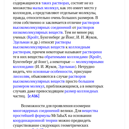
содержащиеся в
таких растворах
, состоят не из
множества
малых молекул
, как это имеет место у
коллоидов, а представляют отдельные молекулы,
правда, относительно очень больших размеров. В
этом собственно и заключается отличие
растворов
высокомолекулярных соединений
от
растворов
низкомолекулярных веществ
. Тем не менее ряд
ученых (
Кройт
, Бунгенберг де Йонг, И. И. Жуков,
Эдельман
и др.) относят
растворы
высокомолекулярных веществ
к
коллоидным
растворам
, причем некоторые называют
растворенн
те в них вещества
обратимыми коллоидами
(
Кройт
,
Бунгенберг дё йонг), а некоторые —
молекулярными
коллоидами
(И. И. Жуков,
Эдельман
). Нетрудно
видеть, что
основные особенности
, присущие
лиозолям
, объясняются в случае
растворов
высокомолекулярных веществ
просто
большим
размером молекул
, приближающимся, а в некоторых
случаях даже превосходящим
размер коллоидных
частиц.
[c.416]
Возможности для проявления изомерии
многоядерных соединений
велики. Для
вещества
простейшей формулы
МгЗаЬаХ на основании
координационной теории
можно предвидеть
существование следующих геометрических