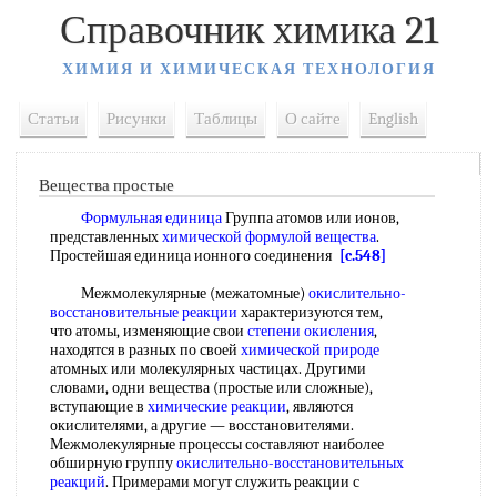
Справочник химика 21
ХИМИЯ И ХИМИЧЕСКАЯ ТЕХНОЛОГИЯ
Статьи
Рисунки
Таблицы
О сайте
English
Вещества простые
Формульная единица
Группа атомов или ионов,
представленных
химической формулой вещества
.
Простейшая единица ионного соединения
[c.548]
Межмолекулярные (межатомные)
окислительно-
восстановительные реакции
характеризуются тем,
что атомы, изменяющие свои
степени окисления
,
находятся в разных по своей
химической природе
атомных или молекулярных частицах. Другими
словами, одни вещества (простые или сложные),
вступающие в
химические реакции
, являются
окислителями, а другие — восстановителями.
Межмолекулярные процессы составляют наиболее
обширную группу
окислительно-восстановительных
реакций
. Примерами могут служить реакции с