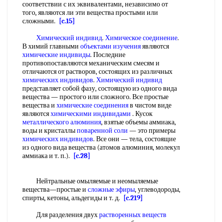
соответствии с их эквивалентами, независимо от
того, являются ли эти вещества простыми или
сложными.
[c.15]
Химический индивид
.
Химическое соединение
.
В химий главными
объектами изучения
являются
химические индивиды
. Последние
противопоставляются механическим смесям и
отличаются от растворов, состоящих из различных
химических индивидов
.
Химический индивид
представляет собой фазу, состоящую иэ одного вида
вещества — простого или сложного. Все простые
вещества и
химические соединения
в чистом виде
являются
химическими индивидами
. Кусок
металлического алюминия
, взятые объемы аммиака,
воды и кристаллы
поваренной соли
— это примеры
химических индивидов
. Все они — тела, состоящие
из одного вида вещества (атомов алюминия, молекул
аммиака и т. п.).
[c.28]
Нейтральные омыляемые и неомыляемые
вещества—простые и
сложные эфиры
, углеводороды,
спирты, кетоны, альдегиды и т. д.
[c.219]
Для разделения двух
растворенных веществ