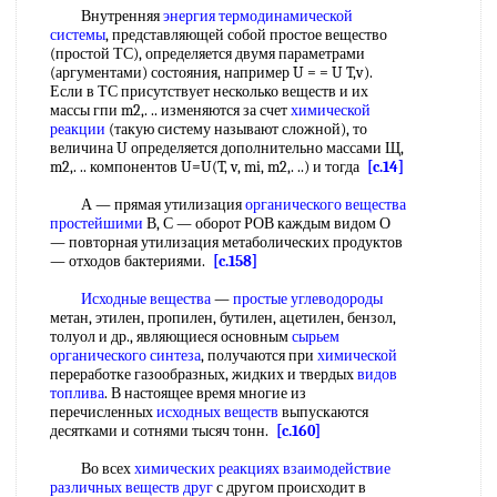
Внутренняя
энергия термодинамической
системы
, представляющей собой простое вещество
(простой ТС), определяется двумя параметрами
(аргументами) состояния, например U = = U T,v).
Если в ТС присутствует несколько веществ и их
массы гпи m2,. .. изменяются за счет
химической
реакции
(такую систему называют сложной), то
величина U определяется дополнительно массами Щ,
m2,. .. компонентов U=U(T, v, mi, m2,. ..) и тогда
[c.14]
А — прямая утилизация
органического вещества
простейшими
В, С — оборот РОВ каждым видом О
— повторная утилизация метаболических продуктов
— отходов бактериями.
[c.158]
Исходные вещества
—
простые углеводороды
метан, этилен, пропилен, бутилен, ацетилен, бензол,
толуол и др., являющиеся основным
сырьем
органического синтеза
, получаются при
химической
переработке газообразных, жидких и твердых
видов
топлива
. В настоящее время многие из
перечисленных
исходных веществ
выпускаются
десятками и сотнями тысяч тонн.
[c.160]
Во всех
химических реакциях
взаимодействие
различных
веществ друг
с другом происходит в