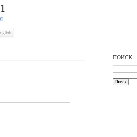
1
Я
nglish
ПОИСК