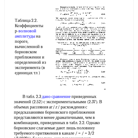
Таблица 2.2.
Коэффициенты
р-
волновой
амплитуды
на
пороге,
вычисленной в
борновском
приближении и
определенной из
эксперимента (в
единицах тл )
В табл. 2.3
дано сравнение
приведенных
значений (2.52) с экспериментальными (2.37). В
объемах рассеяния аг/.г/ расхождения с
предсказаниями борновского приближения
представляются менее драматичными, чем в
комбинациях, приведенных в табл. 2.2. Однако
борновские слагаемые дают лишь половину
требуемого притяжения в канале / = / = 3/2