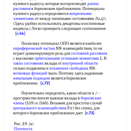
нулевого радиуса, которые воспроизводят
длины
рассеяния
в борновском приближении. Потенциалы
нулевого радиуса определяются
матричными
элементами
от между пионными состояниями Ла д)).
(Здесь удобно использовать декартовы изоспиновые
индексы.) Легко проверить следующие соотношения
[c.46]
Поскольку потенциал ОПО является наиболее
периферической частью
NN-взаимодействия, то он
играет доминирующую роль для
состояний рассеяния
с высокими
орбитальными угловыми моментами
L. В
таких состояниях
вклады от
внутренней области
сильно подавлены и
искажение свободных
NN-
волновых функций
мало. Поэтому здесь надежным
начальным подходом
является борновское
приближение.
[c.72]
Поучительно определить, какие области в /--
пространстве вносят важные вклады в
борновские
члены
(3.59) и (3.60). Возьмем для простоты случай
центрального взаимодействия
F(r) без спина, для
которого борновское приближение дает
[c.73]
Рис. 3.9. (a)
Плотность