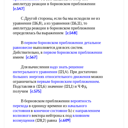
амплитуду реакции в борновском приближении
[c.547]
С Другой стороны, если бы мы исходили не из
уравнения (116,8), а из уравнения (116,11), то
амплитуда реакции в борновском приближении
определялась бы выражением
[c.548]
В
первом борновском приближении
детальное
равновесие
выполняется для всех систем.
Действительно, в
первом борновском приближении
имеем
[c.567]
Для вычисления
надо знать
решение
интегрального уравнения
(121,4). При достаточно
больших энергиях
относительного движения
можно
ограничиться
первым борновским приближением
.
Подставляя в (121,6) значение (121,1) и Ч Фд,
получим
[c.575]
В борновском приближении
вероятность
перехода
в единицу времени из
начального
состояния
в
конечное состояние
Ь) с
направлением
волнового
вектора нейтрона к под
влиянием
возмущения
(128,2) равна
[c.609]