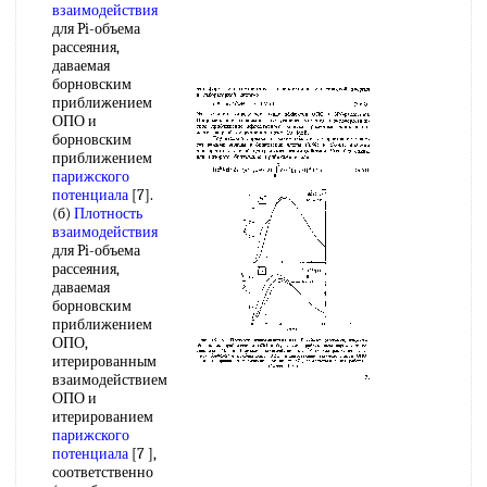
взаимодействия
для Pi-объема
рассеяния,
даваемая
борновским
приближением
ОПО и
борновским
приближением
парижского
потенциала
[7].
(б)
Плотность
взаимодействия
для Pi-объема
рассеяния,
даваемая
борновским
приближением
ОПО,
итерированным
взаимодействием
ОПО и
итерированием
парижского
потенциала
[7 ],
соответственно