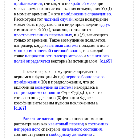
приближением
, считая, что по
крайней мере
при
малых временах после включения возмущения У(х,1)
в момент времени I = это
приближение справедливо
.
Рассмотрим тот
частный случай
, когда возмущение
может быть представлено в виде произведения
двух
сомножителей У(х), зависящего только от
пространственных переменных
, и /(/), зависящего
только от времени. Такое возмущение появляется,
например, когда
квантовая система
попадает в поле
монохроматической световой волны
, и в каждой
точке
напряженность электрического
и
магнитного
полей определяется
векторнь(м потенциалом
[c.165]
После того, как возмущение определено,
вернемся к функции Ф(х,<)
первого борновского
приближения
(10) в предположении, что до
включения
возмущения система
находилась в
стационарном состоянии
Фд = ФдДх,Г), так что
согласно определению (3) функции Фд все
коэффициенты равны нулю за исключением а .
[c.167]
Рассеяние частиц
нри столкновении можно
рассматривать как
квантовый переход
в
состояниях
непрерывного
спектра из
начального состояния
,
соответствующего
свободному движению
с