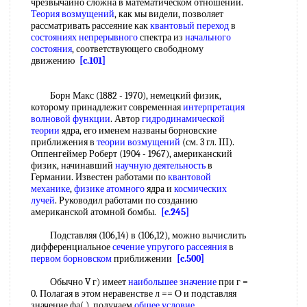
чрезвычайно сложна в математическом отношении.
Теория возмущений
, как мы видели, позволяет
рассматривать рассеяние как
квантовый переход
в
состояниях непрерывного
спектра из
начального
состояния
, соответствующего свободному
движению
[c.101]
Борн Макс (1882 - 1970), немецкий физик,
которому принадлежит современная
интерпретация
волновой функции
. Автор
гидродинамической
теории
ядра, его именем названы борновские
приближения в
теории возмущений
(см. 3 гл. III).
Оппенгеймер Роберт (1904 - 1967), американский
физик, начинавший
научную деятельность
в
Германии. Известен работами по
квантовой
механике
,
физике атомного
ядра и
космических
лучей
. Руководил работами по созданию
американской атомной бомбы.
[c.245]
Подставляя (106,14) в (106,12), можно вычислить
дифференциальное
сечение упругого рассеяния
в
первом борновском
приближении
[c.500]
Обычно V г) имеет
наибольшее значение
при г =
0. Полагая в этом неравенстве л == О и подставляя
значение фа( ), получаем
общее условие