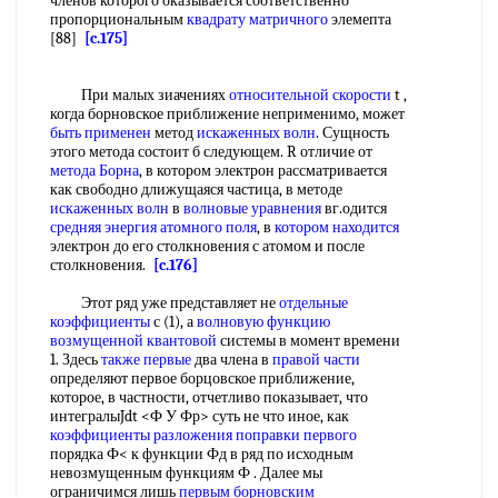
членов которого оказывается соответственно
пропорциональным
квадрату матричного
элемепта
[88]
[c.175]
При малых зиачениях
относительной скорости
t ,
когда борновское приближение неприменимо, может
быть применен
метод
искаженных волн
. Сущность
этого метода состоит б следующем. R отличие от
метода Борна
, в котором электрон рассматривается
как свободно длижущаяся частица, в методе
искаженных волн
в
волновые уравнения
вг.одится
средняя энергия
атомного поля
, в
котором находится
электрон до его столкновения с атомом и после
столкновения.
[c.176]
Этот ряд уже представляет не
отдельные
коэффициенты
с (1), а
волновую функцию
возмущенной квантовой
системы в момент времени
1. Здесь
также первые
два члена в
правой части
определяют первое борцовское приближение,
которое, в частности, отчетливо показывает, что
интегралыJdt <Ф У Фр> суть не что иное, как
коэффициенты разложения
поправки первого
порядка Ф< к функции Фд в ряд по исходным
невозмущенным функциям Ф . Далее мы
ограничимся лишь
первым борновским