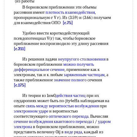
(из работы
В борновском приближении эти объемы
рассеяния имеют
плотность взаимодействия
,
пропорциональную r V r). Из (3.59) и (3.66) получаем
для взаимодействия ОПО
[c.75]
Удобно ввести короткодействующий
псевдопотенциал V(r) так, чтобы борновское
приближение воспроизводило эту длину рассеяния
[c.211]
Из решения ладачи
неупругого столкновения
в
борновском приближении
можно получить
дифференциальное сечение
, применимое как к
электронам, так и к любым
заряженным частицам
, а
также приближенное
значение полного
сечения
[c.175]
Из теории вз 1им0
действия частиц
при их
соударопиях может быть по-jty4eHa наблюдаемая на
опыте
связь между
вероятностью возбуждения
при
электронном ударе
и вероятностью
соответствующего
оптического перехода
. Вычисляя
сечение возбуждения
квантового перехода
i /
ударом
электрона
в борновском приближении, можно
представить величину Oij в
виде ряда
, каждый из