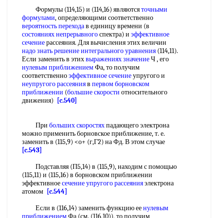
Формулы (114,15) и (114,16) являются
точными
формулами
, определяющими соответственно
вероятность перехода
в единицу времени (в
состояниях непрерывного
спектра) и
эффективное
сечение
рассеяния. Для вычисления этих величин
надо знать
решение интегрального уравнения
(114,11).
Если заменить в этих
выражениях значение
Ч , его
нулевым приближением
Фа, то получим
соответственно
эффективное сечение
упругого и
неупругого рассеяния
в
первом борновском
приближении
(
большие скорости
относительного
движения)
[c.540]
При
больших скоростях
падающего электрона
можно применить борновское приближение, т. е.
заменить в (115,9) <о+ (г,Г2) на Фд. В этом случае
[c.543]
Подставляя (П5,14) в (115,9), находим с помощью
(115,11) и (115,16) в борновском приближении
эффективное
сечение упругого рассеяния
электрона
атомом
[c.544]
Если в (116,14) заменить функцию ее
нулевым
приближением
Фа (см. (116,10)), то получим