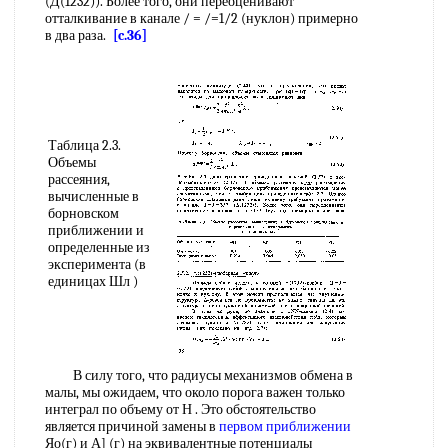
(Д(1232)). Более того, они переоценивают
отталкивание в канале / = /=1/2 (нуклон) примерно
в два раза.
[c.36]
Таблица 2.3.
Объемы
рассеяния,
вычисленные в
борновском
приближении и
определенные из
эксперимента (в
единицах Шл )
В силу того, что радиусы механизмов обмена в
малы, мы ожидаем, что около порога важен только
интеграл по объему от Н . Это обстоятельство
является причиной замены в
первом приближении
Яо(г) и А] (г) на эквивалентные потенциалы