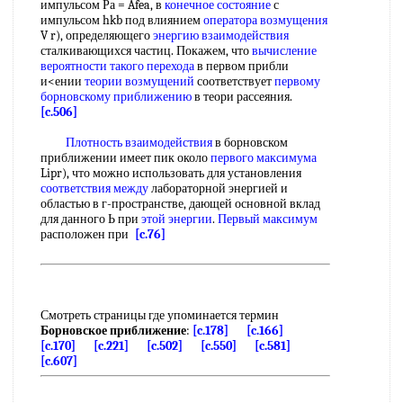
импульсом Ра = Afea, в
конечное состояние
с
импульсом hkb под влиянием
оператора возмущения
V r), определяющего
энергию взаимодействия
сталкивающихся частиц. Покажем, что
вычисление
вероятности
такого перехода
в первом прибли
и<ении
теории возмущений
соответствует
первому
борновскому приближению
в теори рассеяния.
[c.506]
Плотность взаимодействия
в борновском
приближении имеет пик около
первого максимума
Lipr), что можно использовать для установления
соответствия между
лабораторной энергией и
областью в г-пространстве, дающей основной вклад
для данного Ь при
этой энергии
.
Первый максимум
расположен при
[c.76]
Смотреть страницы где упоминается термин
Борновское приближение
:
[c.178]
[c.166]
[c.170]
[c.221]
[c.502]
[c.550]
[c.581]
[c.607]