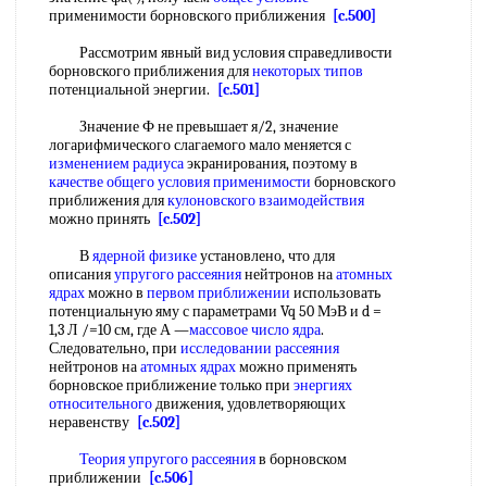
применимости борновского приближения
[c.500]
Рассмотрим явный вид условия справедливости
борновского приближения для
некоторых типов
потенциальной энергии.
[c.501]
Значение Ф не превышает я/2, значение
логарифмического слагаемого мало меняется с
изменением радиуса
экранирования, поэтому в
качестве общего
условия применимости
борновского
приближения для
кулоновского взаимодействия
можно принять
[c.502]
В
ядерной физике
установлено, что для
описания
упругого рассеяния
нейтронов на
атомных
ядрах
можно в
первом приближении
использовать
потенциальную яму с параметрами Vq 50 МэВ и d =
1,3 Л /=10 см, где А —
массовое число ядра
.
Следовательно, при
исследовании рассеяния
нейтронов на
атомных ядрах
можно применять
борновское приближение только при
энергиях
относительного
движения, удовлетворяющих
неравенству
[c.502]
Теория упругого рассеяния
в борновском
приближении
[c.506]