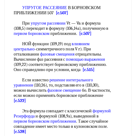
УПРУГОЕ РАССЕЯНИЕ
В БОРНОВСКОМ
ПРИБЛИЖЕНИИ 507
[c.507]
При
упругом рассеянии
Vt — Va и формула
(108,5) переходит в формулу (106,14а), полученную в
первом борновском
приближении.
[c.507]
НОЙ функции (109,19) под
влиянием
центрально
-симметричного поля V r). При
отталкивании
фазовые смещения
отрицательны.
Вычисление фаз рассеяния с
помощью выражения
(109,22) соответствует борновскому приближению.
Оно справедливо при условии, когда
[c.515]
Если известно
решение интегрального
уравнения
(110,26), то, подставляя его в (110,30),
можно вычислить
фазовое смещение
бо. В частности,
если можно применять борновское приближение
[c.522]
Эта формула совпадает с классической
формулой
Резерфорда
и формулой (108,9а), выведенной в
первом борновском приближении
. Такое случайное
совпадение имеет место только в кулоновском поле.
[c.528]