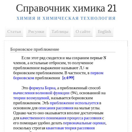
Справочник химика 21
ХИМИЯ И ХИМИЧЕСКАЯ ТЕХНОЛОГИЯ
Статьи
Рисунки
Таблицы
О сайте
English
Борновское приближение
Если этот ряд сходится и мы сохраним первые N
членов, а остальные отбросим, то полученное
приближенное выражение называют Л/-м
борновским приближением. В частности, в
первом
борновском
приближении
[c.499]
Это
формула Борна
, а приближенный способ
вычисления волновой функции
(94), основанной на
теории возмущений
, называется борновским
приближением. ЭтЬ
приближение используется
в
основном для
описания рассеяния
на малые углы.
Однако часто оно оказывается вполне достаточным
для
качественного понимания
процесса рассеяния
с
его помощью удобно делать
первоначальные оценки
,
поскольку строгая
квантовая теория рассеяния