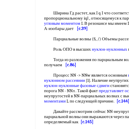
Ширина Гд растет, как I q I что соответс
пропорциональному iql , относящемуся к па
угловым моментом
I. В резонансе мы имеем Iq
А-изобары дает
[c.39]
Парциальные волны (S, /) Объемы расс
Роль ОПО в высших
нуклон-нуклонных
Тогда из разложения по парциальным волнам
получаем
[c.86]
Процесс NN -> NNw является основным
нуклонном рассеянии
[1]. Наличие неупругих
нуклон-нуклонные
фазовые сдвиги
становятс
порога NN - NNл . Такой факт
представляет о
неупругостей в NN-парциальных волнах с в
моментами
L по следующей причине.
[c.144
Давайте рассмотрим сейчас NN-неупру
парциальной волны они выражаются через пар
определяемый как
[c.145]