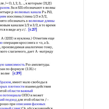
 для /= О, 1, 2, 3,. .., к которым (21,2J)
бразом
. Su и S31 обозначают s-волны
 четыре р-
волновых канала
Р ь Pi3,
циям
изоспина/спина 1/2 и 3/2,
нято обозначать s-
волновые длины
новым каналам 1/2 и 3/2, в то время
ся в виде агу.г/.
[c.27]
А (1232) и нуклона.) Отметим еще
но
операции кроссинга о <о, а Ь.
, производимая аналогично тому,
кого слагаемого, дает А -матриду
ую зависимость
Рзз-амплитуды.
зан по формуле (2.35) с
й волне
[c.39]
образом
, имеет мало свободы в
орых плотности
взаимодействия
 этой
области важный
 потенциала
ОПО и может
кий подход
для этой области /--
орошо при
описании фазовых
азовый сдвиг
С4, обсуждавшийся