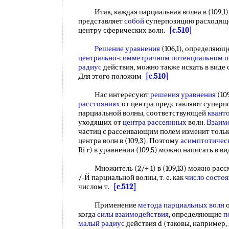
Итак, каждая парциальная волна в (109,1)
представляет
собой
суперпозицию расходяще
центру сферических волн.
[c.510]
Решение уравнения
(106,1), определяющ
центрально-симметричном
потенциальном п
радиус
действия, можно также искать в виде
Для этого положим
[c.510]
Нас интересуют
решения уравнения
(10
расстояниях
от центра представляют супер
парциальной волны, соответствующей
квант
уходящих от
центра рассеянных
волн.
Взаим
частиц с рассеивающим полем изменит толь
центра волн в (109,3). Поэтому
асимптотическ
Ri r) в уравнении (109,5) можно написать в в
Множитель (2/+ 1) в (109,13) можно рассм
/-Й парциальной волны, т. е. как
число состо
числом т.
[c.512]
Применение
метода парциальных волн
о
когда
силы взаимодействия
, определяющие
п
малый радиус
действия d (таковы, например,