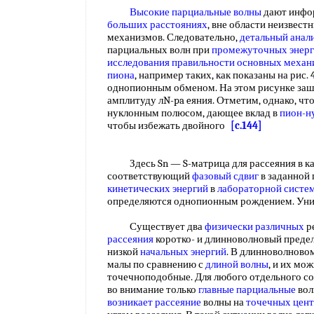
Высокие парциальные волны
дают инфо
больших расстояниях
, вне области неизвес
механизмов. Следовательно,
детальный анал
парциальных волн при
промежуточных энерг
исследования
правильности основных
механ
пиона
, например таких, как показаны на рис. 4
однопионным обменом. На этом рисунке заш
амплитуду лN-pa eяния. Отметим, однако, чт
нуклонным полюсом, дающее вклад в
пион-н
чтобы избежать двойного
[c.144]
Здесь Sn — S-матрица для рассеяния в кан
соответствующий
фазовый сдвиг
в заданной 
кинетических энергий
в
лабораторной систе
определяются однопионным рождением. Уни
Существует два
физически различных
р
рассеяния
коротко- и длинноволновый предел
низкой
начальных энергий
. В длинноволново
малы по сравнению с
длиной волны
, и их мо
точечноподобные. Для любого отдельного с
во внимание только
главные парциальные
волн
возникает рассеяние
волны на
точечных цен