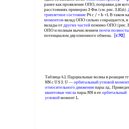
ранее как проявление ОПО, поправки для ко
расстояниях примерно 3 Фм (см. рис. 3.10,6).
триплетное состояние
Р4 с / = Ь +1. В таком
моментом
вклад ОПО сильно сокращается, и
вклады от
других частей
помимо ОПО (рис. 3.
ОПО и полным вычислением
почти полност
потенциалом двухпионного обмена.
[c.92]
Таблица 4.1. Парциальные волны в реакции тг
NN с U S 2. U —
орбитальный угловой момен
относительного движения
пары лд.. Привед
квантовые числа
пары NN и ее
орбитальный
угловой
момент L.