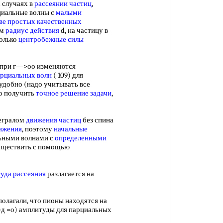
 случаях в
рассеянии частиц
,
циальные волны с
малыми
ве простых
качественных
ем
радиус действия
d, на частицу в
только
центробежные силы
 при г—>оо изменяются
арциальных волн
( 109) для
удобно (надо учитывать все
ко получить
точное решение задачи
,
егралом
движения частиц
без спина
ижения
, поэтому
начальные
ьными волнами с
определенными
существить с помощью
уда рассеяния
разлагается на
лагали, что пионы находятся на
 о)д =о) амплитуды для парциальных