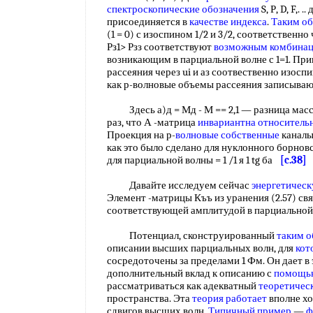
спектроскопические обозначения
S, Р, D, F,. ..
присоединяется в
качестве индекса
.
Таким о
(1 = 0) с изоспином 1/2 и 3/2, соответственно
Рз1> Рзз соответствуют
возможным комбина
возникающим в парциальной волне с 1=1. При
рассеяния через ui и аз соотвественно изоспи
как р-волновые объемы рассеяния записывают
Здесь а)д = Мд - М == 2,1 — разница масс 
раз, что А -матрица
инвариантна относитель
Проекция на р-
волновые собственные
каналы
как это было сделано для нуклонного борновс
для парциальной волны = 1 /1 я 1 tg ба
[c.38]
Давайте исследуем сейчас
энергетическ
Элемент -матрицы Къъ из уранения (2.57) свя
соответствующей амплитудой в парциально
Потенциал, сконструированный
таким 
описании высших парциальных волн, для
кот
сосредоточены за пределами 1 Фм. Он дает в
дополнительный вклад к описанию с
помощью
рассматриваться как адекватный
теоретичес
пространства. Эта
теория работает
вполне х
сдвигов высших волн.
Типичный пример
—
ф