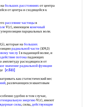
 на
больших расстояниях
от центра
йся от центра и сходящейся к
его
рассеяние частицы
в
оле
V(r), имеющем
конечный
 суперпозиции парциальных волн.
9,5), которые на
больших
позицию
радиальной части
(109,3)
овому числу
I в падающей волне, и
одействие потока
падающих
ко амплитуду расходящихся от
ое значение
радиальной функции
иде
[c.511]
атривать как статистический вес
яний
, различающихся квантовым
собенно удобно в том случае,
отенциальную энергию
V(r), имеют
ядерные силы
, силы,
действующие