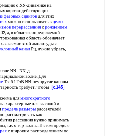
рмацию о NN-динамике на
тных короткодействующих
из
фазовых сдвигов
для этих
иях
можно использовать в
целях
измов перерассеяния
с
рождением
.12, а, в области, определяемой
трихованная область обозначает
о слагаемое этой амплитуды с
уклонный канал
Рц, нужно убрать,
але NN - NN, д —
парциальной волне. Для
ме
Тлаб 1 ГэВ NN-неупругие каналы
тарность требует, чтобы
[c.145]
ежима для
многократного
ы, характерные для высокой и
м
пределе размеры
рассеятелей
жно рассматривать как
обытия рассеяния нужно принимать
ы, т.е. s- и р-волны. В этом пределе
трах
с широким распределением по