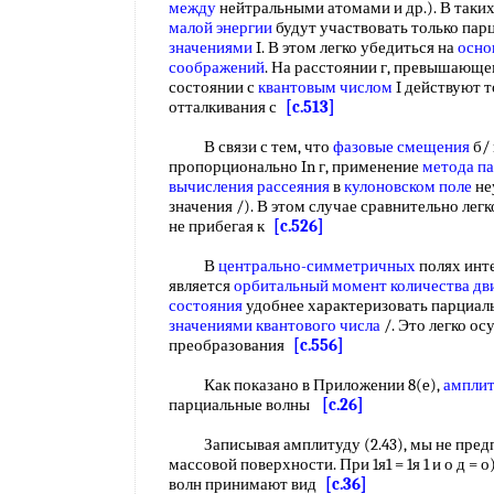
между
нейтральными атомами и др.). В таких
малой энергии
будут участвовать только пар
значениями
I. В этом легко убедиться на
осно
соображений
. На расстоянии г, превышающ
состоянии с
квантовым числом
I действуют 
отталкивания с
[c.513]
В связи с тем, что
фазовые смещения
б/
пропорционально In г, применение
метода п
вычисления рассеяния
в
кулоновском поле
не
значения /). В этом случае сравнительно лег
не прибегая к
[c.526]
В
центрально-симметричных
полях инт
является
орбитальный момент количества дв
состояния
удобнее характеризовать парциал
значениями
квантового числа
/. Это легко о
преобразования
[c.556]
Как показано в Приложении 8(e),
амплит
парциальные волны
[c.26]
Записывая амплитуду (2.43), мы не предпо
массовой поверхности. При 1я1 = 1я 1 и о д =
волн принимают вид
[c.36]