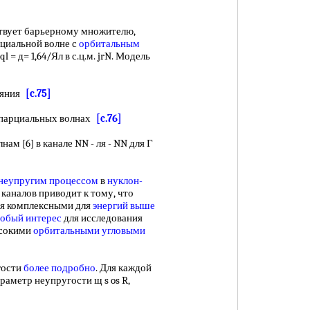
твует барьерному множителю,
рциальной волне с
орбитальным
l = д= 1,64/Ял в с.ц.м. jrN. Модель
еяния
[c.75]
парциальных волнах
[c.76]
 [6] в канале NN - ля - NN для Г
неупругим процессом
в
нуклон-
 каналов приводит к тому, что
я комплексными для
энергий выше
собый интерес
для исследования
ысокими
орбитальными угловыми
]
гости
более подробно
. Для каждой
аметр неупругости щ s os R,