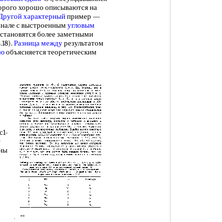
торого хорошо описываются на
Другой характерный
пример —
 канале с выстроенным
угловым
 становятся более заметными
18).
Разница между
результатом
ью
объясняется теоретическим
с1-
т
ены