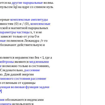
ется на
другие парциальные
волны.
пульсом Iql на ядре со спином нуль
мерные
комплексные амплитуды
ностям (0) и / (0),
комплексные
еской и магнитной парциальных
параметры частицы
х, т и не
зависят только от угла 0 и
дные
полиномов Лежандра /г-го
 обозначают действительную и
лняется неравенство fea < 1, где а
нейтроны
являются
медленными
е
возможно только в состояниях,
 Следовательно,
рассеяние
о. Для дашюй энергин
пинового
состояния рассеяние
м отличным от единицы
вующая волновая функция
задачи
9]
ния
обозначаются индексами
момента
используются