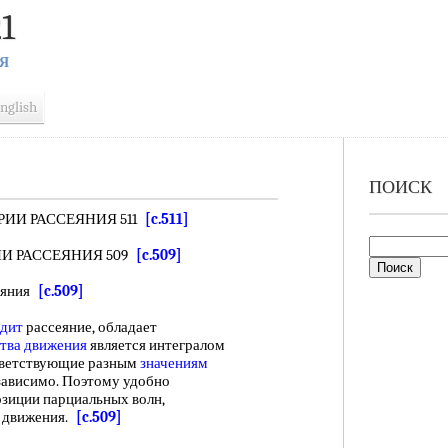
1
Я
nglish
ПОИСК
РИИ РАССЕЯНИЯ 511
[c.511]
ИИ РАССЕЯНИЯ 509
[c.509]
сеяния
[c.509]
одит
рассеяние, обладает
тва движения
является интегралом
ответствующие разным
значениям
езависимо. Поэтому удобно
зиции парциальных волн,
движения.
[c.509]