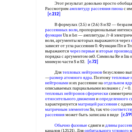
Этот результат довольно просто обобща
Рассмотрим
амплитуду рассеяния пиона
с им
[c.212]
В формулах (2.5) и (2.6) S и S2 — безраз
рассеянных волн
, пропорциональные интенсив
функции
Un и Ьп — амплитуды /г-й электрич
волн, аргументы которых выражаются через
зависят от угла рассеяния 0. Функции Пп и Тп 
выражаются
через первые
и
вторые произво
порядка с аргументом os0. Символы Re и Im
мнимую части S и S2.
[c.72]
Для
тепловых нейтронов
безусловно выпо
—
размер атомного ядра
. Поэтому
тепловые 
нейтронами
и их рассеяние на
отдельном ядр
описываемых парциальными волнами с / = 0.
тепловых
нейтронов сферически
симметричн
относительного движения
и
определенного с
характеризуется
матрицей рассеяния
с одни
матричным элементом
So, так что
соответст
рассеяния
может быть записана в виде
[c.59
Обычно фазовые
сдвиги и
длины рассея
каналов (1,21,21). Для
орбитального углового 