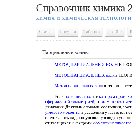
Справочник химика 2
ХИМИЯ И ХИМИЧЕСКАЯ ТЕХНОЛОГИ
Статьи
Рисунки
Таблицы
О сайте
E
Парциальные волны
МЕТОД ПАРЦИАЛЬНЫХ ВОЛН
В ТЕО
МЕТОД ПАРЦИАЛЬНЫХ волн
в ТЕОР
Метод парциальных волн
в теории рас
Если
потенциал поля
, в
котором происх
сферической симметрией
, то
момент количес
движения. Другими словами, состояния, со
углового момента
, в рассеянии участвуют н
представить падающую волну в виде суперпо
относящихся к каждому
моменту количества