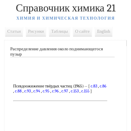
Справочник химика 21
ХИМИЯ И ХИМИЧЕСКАЯ ТЕХНОЛОГИЯ
Статьи
Рисунки
Таблицы
О сайте
English
Распределение давления около поднимающегося
пузыр
Псевдоожижение твёрдых частиц (1965) -- [
c.83
,
c.86
,
c.88
,
c.93
,
c.94
,
c.95
,
c.96
,
c.97
,
c.153
,
c.155
]