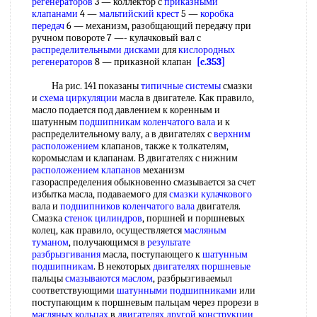
регенераторов
3 — коллектор с
приказными
клапанами
4 —
мальтийский крест
5 —
коробка
передач
6 — механизм, разобщающий передачу при
ручном повороте 7 —- кулачковый вал с
распределительными дисками
для
кислородных
регенераторов
8 — приказной клапан
[c.353]
На рис. 141 показаны
типичные системы
смазки
и
схема циркуляции
масла в двигателе. Как правило,
масло подается под давлением к коренным и
шатунным
подшипникам коленчатого вала
и к
распределительному валу, а в двигателях с
верхним
расположением
клапанов, также к толкателям,
коромыслам и клапанам. В двигателях с нижним
расположением клапанов
механизм
газораспределения обыкновенно смазывается за счет
избытка масла, подаваемого для
смазки кулачкового
вала и
подшипников коленчатого вала
двигателя.
Смазка
стенок цилиндров
, поршней и поршневых
колец, как правило, осуществляется
масляным
туманом
, получающимся в
результате
разбрызгивания
масла, поступающего к
шатунным
подшипникам
. В некоторых
двигателях поршневые
пальцы
смазываются маслом
, разбрызгиваемыл
соответствующими
шатунными подшипниками
или
поступающим к поршневым пальцам через прорези в
масляных кольцах
в
двигателях другой
конструкции