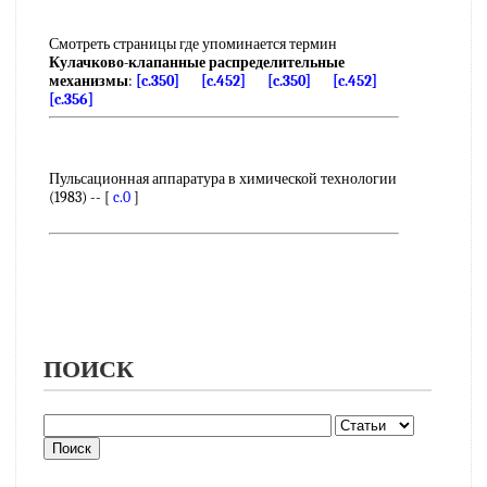
Смотреть страницы где упоминается термин
Кулачково-клапанные распределительные
механизмы
:
[c.350]
[c.452]
[c.350]
[c.452]
[c.356]
Пульсационная аппаратура в химической технологии
(1983) -- [
c.0
]
ПОИСК