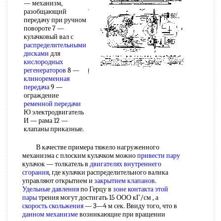
— механизм,
разобщающий
передачу при ручном
повороте 7 —
кулачковый вал с
распределительными
дисками
для
кислородных
регенераторов
8 —
клиноременная
передача
9 —
ограждение
ременной передачи
Ю электродвигатель
И — рама 12 —
клапаны приказные.
В качестве примера тяжело нагруженного
механизма с плоским кулачком можно
привести пару
кулачок — толкатель в
двигателях внутреннего
сгорания
, где кулачки распределительного валика
управляют открытием и
закрытием клапанов
.
Удельные давления
по Герцу в
зоне контакта
этой
пары
трения могут достигать 15 ООО кГ/см , а
скорость скольжения
— 3—4 м сек. Ввиду того, что в
данном механизме
возникающие при вращении