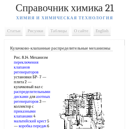
Справочник химика 21
ХИМИЯ И ХИМИЧЕСКАЯ ТЕХНОЛОГИЯ
Статьи
Рисунки
Таблицы
О сайте
English
Кулачково-клапанные распределительные механизмы
Рис. 8.14. Механизм
переключения
клапанов
регенераторов
установки БР- 7 —
плита 2 —
кулачковый вал с
распределительными
дисками
для
азотных
регенераторов
3 —
коллектор с
приказными
клапанами
4
мальтийский крест
5
—
коробка передач
6