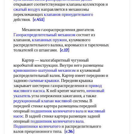
открывают соответствующие клапаны коллекторов и
сжатый воздух
направляется в механизмы
переключающих
клапанов принудительного
действия.
[c.451]
Механизм газораспределения двигателя.
Газораспределительный механизм
состоит из
клапанов,
клапанных пружин
, кулачкового
распределительного валика, коромысел и тарелочных
толкателей со штангами.
[c.12]
Картер — малогабаритный чугунный
коробчатой конструкции. Внутри него размещены
кривошипно-шатунный механизм
и кулачковый
распределительный валик. Картер имеет переднюю и
заднюю
съемные крышки
. Передняя крышка
закрывает шестерни газораспределения и
привод
масляного насоса
. К ней крепят магнето,
неоновый
указатель
угла опережения зажигания, а также
редукционный клапан масляной
системы. В
передней стенке картера размещены передний
опорный
подшипник коленчатого вала
и
масляный
насос
. В задней стенке картера размещен задний
опорный
подшипник коленчатого вала
.
Подшипники коленчатого
и распределительного
валов прецезионного типа.
[c.36]