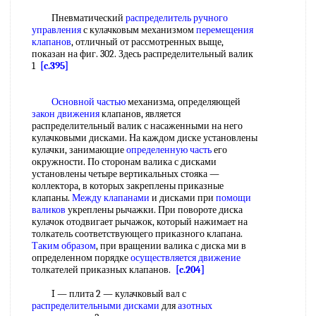
Пневматический
распределитель ручного
управления
с кулачковым механизмом
перемещения
клапанов
, отличный от рассмотренных выще,
показан на фиг. 302. Здесь распределительный валик
1
[c.395]
Основной частью
механизма, определяющей
закон движения
клапанов, является
распределительный валик с насаженными на него
кулачковыми дисками. На каждом диске установлены
кулачки, занимающие
определенную часть
его
окружности. По сторонам валика с дисками
установлены четыре вертикальных стояка —
коллектора, в которых закреплены приказные
клапаны.
Между клапанами
и дисками при
помощи
валиков
укреплены рычажки. При повороте диска
кулачок отодвигает рычажок, который нажимает на
толкатель соответствующего приказного клапана.
Таким образом
, при вращении валика с диска ми в
определенном порядке
осуществляется движение
толкателей приказных клапанов.
[c.204]
I — плита 2 — кулачковый вал с
распределительными дисками
для
азотных