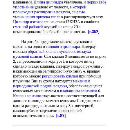
клапанами.
Длина цилиндра
увеличена, и
поршневое
уплотнение
удалено от полости, в
которой
происходит
расширение воздуха
, с
целью
уменьшения
притока тепла
к расширяющемуся газу.
Цилиндр изготовлен
из стали 12ХНЗА и снабжен
сменной рабочей
втулкой из стали 20 с
цементированной рабочей поверхностью.
[c.352]
На рнс. 45 представлена схема лускового
механизма одного
силового цилиндра
. Наверху
показан
обратный клапан
пускового воздуха
—
пусковой клапан
. Сам клапан 3 полшщается во втулке
2, запрессованной в корпусе 1, в котором внизу
сделано гнездо клапана, а вверху гнездо пружины 5,
нажимающей на регулировочную гайку 4, вращая
которую, можно
регулировать клапан
при помощи
пружины. Внизу схемы находится
механизм
периодической
подачи воздуха
, обеспечивающейся
кулачковым механизмом и
клапанным вентилем
6.
Клапан вентиля
открывается в соответствующей для
данного цилиндра момент кулачком 7, сидящим на
одном распределительном валу 8, с шестерней,
находящейся в зацеплении с шестерней
вспомогательного вала.
[c.87]