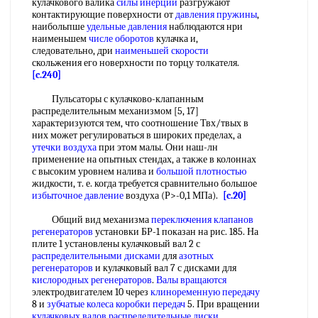
кулачкового валика
силы инерции
разгружают
контактирующие поверхности от
давления пружины
,
наибольпше
удельные давления
наблюдаются нри
наименьшем
числе оборотов
кулачка и,
следовательно, дри
наименьшей скорости
скольжения его новерхности по торцу толкателя.
[c.240]
Пульсаторы с кулачково-клапанным
распределительным механизмом [5, 17]
характеризуются тем, что соотношение Твх/твых в
них может регулироваться в широких пределах, а
утечки воздуха
при этом малы. Они наш-лн
применение на опытных стендах, а также в колоннах
с высоким уровнем налива и
большой плотностью
жидкости, т. е. когда требуется сравнительно большое
избыточное давление
воздуха (Р>-0,1 МПа).
[c.20]
Общий вид механизма
переключения клапанов
регенераторов
установки БР-1 показан на рис. 185. На
плите 1 установлены кулачковый вал 2 с
распределительными дисками
для
азотных
регенераторов
и кулачковый вал 7 с дисками для
кислородных регенераторов
.
Валы вращаются
электродвигателем 10 через
клиноременную передачу
8 и
зубчатые колеса
коробки передач
5. При вращении
кулачковых валов
распределительные диски