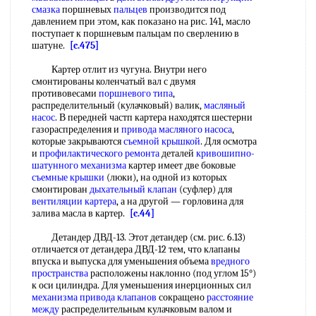
смазка
поршневых
пальцев
производится под
давлением при этом, как показано на рис. 141, масло
поступает к поршневым пальцам по сверлению в
шатуне.
[c.475]
Картер отлит из чугуна. Внутри него
смонтированы коленчатый вал с двумя
противовесами
поршневого типа
,
распределительный (кулачковый) валик,
масляный
насос
. В передней частп картера находятся шестерни
газораспределения и
привода масляного насоса
,
которые закрываются
съемной крышкой
. Для осмотра
и
профилактического ремонта
деталей
кривошипно-
шатунного механизма
картер имеет две боковые
съемные крышки
(люки), на одной из которых
смонтирован
дыхательный клапан
(суфлер) для
вентиляции картера
, а на другой — горловина для
залива масла в картер.
[c.44]
Детандер ДВД-13. Этот детандер (см. рис. 6.13)
отличается от детандера ДВД-12 тем, что клапаны
впуска и выпуска для уменьшения объема
вредного
пространства
расположены наклонно (под углом 15°)
к оси цилиндра. Для уменьшения инерционных сил
механизма привода клапанов
сокращено
расстояние
между
распределительным кулачковым валом и