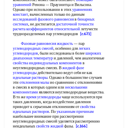
уравнений
Ренона — Праузнитца и Вильсона.
Однако при использовании в этих
уравнениях
констант
, вычисленных только по данным
исследований фазового равновесия
в
бинарных
системах
, не достигается
достаточной точности
расчета коэффициентов относительной
летучести
трудноразделимых пар углеводородов
[c.671]
Фазовые равновесия жидкость
— пар
углеводородных смесей
, особенно для
легких
углеводородов
, были исследованы в более
широких
диапазонах температур
и давлений, чем аналогичные
свойства индивидуальных компонентов
в
неуглеводородных смесях. В
жидкой фазе
углеводороды
действительно ведут себя не как
идеальные растворы
. Однако в большинстве случаев
эти
отклонения малы
ио сравнению с отклонениями
в смесях в которых одиим или
несколькими
компонентами
являются иеуглеводородные вещества.
В то же
время углеводороды
чаще используются при
таких давлениях, когда воздейстиие давлеиия
приводит к серьезным отклонениям от
свойства
идеальных растворов
. По
указанным причинам
наибольшее внимание при рассмотрении
неуглеводородных смесей уделяется рассмотрению
неидеальных
свойств жидкой
фазы.
[c.166]