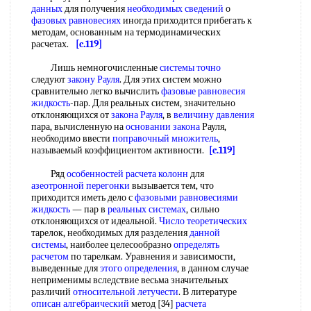
данных
для получения
необходимых сведений
о
фазовых равновесиях
иногда приходится прибегать к
методам, основанным на термодинамических
расчетах.
[c.119]
Лишь немногочисленные
системы точно
следуют
закону Рауля
. Для этих систем можно
сравнительно легко вычислить
фазовые равновесия
жидкость
-пар. Для реальных систем, значительно
отклоняющихся от
закона Рауля
, в
величину давления
пара, вычисленную на
основании закона
Рауля,
необходимо ввести
поправочный множитель
,
называемый коэффициентом активности.
[c.119]
Ряд
особенностей расчета колонн
для
азеотронной перегонки
вызывается тем, что
приходится иметь дело с
фазовыми равновесиями
жидкость
— пар в
реальных системах
, сильно
отклоняющихся от идеальной.
Число теоретических
тарелок, необходимых для разделения
данной
системы
, наиболее целесообразно
определять
расчетом
по тарелкам. Уравнения и зависимости,
выведенные для
этого определения
, в данном случае
неприменимы вследствие весьма значительных
различий
относительной летучести
. В литературе
описан алгебраический
метод [34]
расчета