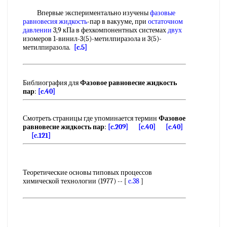
Впервые экспериментально изучены
фазовые
равновесия жидкость
-пар в вакууме, при
остаточном
давлении
3,9 кПа в фехкомпонентных системах
двух
изомеров 1-винил-3(5)-метилпиразола и 3(5)-
метилпиразола.
[c.5]
Библиография для
Фазовое равновесие жидкость
пар
:
[c.40]
Смотреть страницы где упоминается термин
Фазовое
равновесие жидкость пар
:
[c.209]
[c.40]
[c.40]
[c.121]
Теоретические основы типовых процессов
химической технологии (1977) -- [
c.38
]