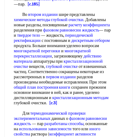
—пар.
[c.185]
Во
втором издании
шире представлены
химические методы глубокой очистки
. Добавлены
новые разделы, посвященные
расчету коэффициента
разделения при
фазовом равновесии жидкость
— пар
и
твердое тело
— жидкость,
периодической
ректификации
с постоянным и
дискретным отбором
продукта. Больше внимания уделено вопросам
многократной перегонки
и
многократной
перекристаллизации
, загрязняющему
действию
материала
аппаратуры при
кристаллизационной
очистке
веществ,
глубокой очистке
от взвешенных
частиц. Соответственно сокращены некоторые из
рассмотренных в
первом издании
разделов
произведены необходимые исправления. При этом
общий план построения книги
сохранен прежним
основное внимание в ней, как и ранее, уделено
дистилляционным и
кристаллизационным методам
глубокой очистки.
[c.3]
Для
термодинамической проверки
экспериментальных
данных о
фазовом равновесии
жидкость
— пар
разработаны способы
, основанные
на
использовании зависимости
того или
иного
свойства
раствора (
коэффициент активности