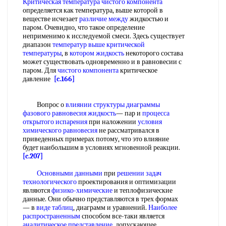
Критическая температура
чистого компонента
определяется как температура, выше которой в
веществе исчезает
различие между
жидкостью и
паром. Очевидно, что такое определение
неприменимо к исследуемой смеси. Здесь существует
диапазон
температур выше критической
температуры
, в
котором жидкость
некоторого состава
может существовать одновременно и в равновесии с
паром. Для
чистого компонента
критическое
давление
[c.166]
Вопрос о
влиянии структуры
диаграммы
фазового равновесия жидкость
— пар и
процесса
открытого испарения
при наложении
условия
химического равновесия
не рассматривался в
приведенных примерах потому, что это влияние
будет наибольшим в условиях мгновенной реакции.
[c.207]
Основными данными
при
решении задач
технологического
проектирования и оптимизации
являются
физико-химические
и теплофизические
данные. Они обычно представляются в трех формах
— в
виде таблиц
, диаграмм и уравнений.
Наиболее
распространенным
способом все-таки является
аналитическое представление
, допускающее