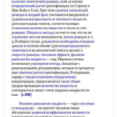
наличии химической реакции
, взяв за основу
итерационный расчет
ректификации по Сорелю и
Мак-Кэбу и Тиле. При этом
наличие химической
реакции
в
жидкой фазе
учитывается введением в
уравнения материального
и
теплового балансов
дополнительных членов, соответствующих
изменению количества вещества
и тепла за
счет
реакции
.
Общность метода
состоит в том, что он не
ограничен числом
компонентов,
типом реакции
и т,
д, В общем случае, для
расчета необходимы
исходные
данные
в полном объеме (для
концентрационного
симплекса
я-ко.мпонентной смеси в целом) о
скорости реакции
,
тепловом эффекте
,
фазовом
равновесии жидкость
— пар, Мареком учтены
возможные
упрощения метода
, связанные с
рациональными допущениями, которые встречаются
при
обычном расчете
ректификации, В итерациях,
наряду с
предположением определенных
концентрации, предполагается
также общее
прореагировавшее
количество вещества
и
учитывается в связи с этим задержка жидкости на
каж-
[c.208]
Фазовое равновесие жидкость
— пар в
системах
углеводороды
— экстрагент (включая также
абсолютные
значения коэффициентов активности
компонентов) может быть описано с
помощью