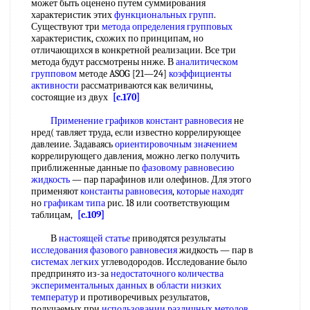
может быть оценено путем суммирования
характеристик этих
функциональных групп
.
Существуют три
метода определения групповых
характеристик, схожих по принципам, но
отличающихся в конкретной реализации. Все три
метода будут рассмотрены ннже. В
аналитическом
групповом
методе ASOG [21—24]
коэффициенты
активности
рассматриваются как величины,
состоящие из двух
[c.170]
Применение графиков
констант равновесия
не
нред( тавляет труда, если известно коррелирующее
давлеиие. Задаваясь
ориентировочным значением
коррелирующего давления, можно легко получить
приближенные данные по
фазовому равновесию
жидкость
— пар парафинов или олефинов. Для этого
применяют
константы равновесия
,
которые находят
но
графикам типа
рис. 18 или соответствующим
таблицам,
[c.109]
В
настоящей статье
приводятся результаты
исследования фазового равновесия
жидкость — пар в
системах легких
углеводородов. Исследование было
предпринято из-за
недостаточного количества
экспериментальных данных
в
области низких
температур
и противоречивых результатов,
получаемых при
использовании различных методов