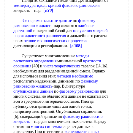
Найдите, как зависит величина ДЯ испарения от
температуры вдоль
кривой фазового равновесия
жидкость—пар.
[c.79]
Экспериментальные данные
по
фазовому
равновесию жидкость
-пар являются
наиболее
доступной
и надежной базой для
получения моделей
парожидкостного равновесия
и дальнейшего расчета
на их
основе технологических процессов
дистилляции и ректификации.
[c.108]
Существуют многочисленные
методы
расчетного определения
минимальной
кратности
орошения
[40] и
числа теоретических
тарелок [14, 16],
необходимых для разделения данной смеси. Однако
для использования этих
методов необходимо
располагать надежными, данными по
фазовому
равновесию жидкость
-пар. В литературе
опубликованы данные
по
фазовому равновесию
для
многих систем, но обычно эти данные не охватывают
всего требуемого интервала составов. Иногда
публикуются данные лишь для одной точки,
например азеотронной. Опубликован справочник
[6], содержащий данные по
фазовому равновесию
жидкость
—пар для многочисленных систем. Наряду
с этим по
многих системам
еще нет данных в
литературе. При отсутствии
экспериментальных