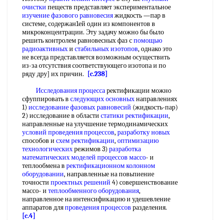
очистки
пеществ представляет экспериментальное
изучение фазового равновесия
жидкость —пар в
системе, содержан1ей один из компонентов в
микроконцеитрации. Эту задачу можно бы было
решить контролем равновесных фаз с
помощью
радиоактивных
и
стабильных изотопов
, однако это
не всегда представляется возможным осуществить
из-за отсутствия соответствующего изотопа и по
ряду дру] их причин.
[c.238]
Исследования процесса
ректификации можно
сфуппировать в
следующих основных
направлениях
1)
исследование фазовых равновесий
(жидкость-пар)
2) исследование в области
статики ректификации
,
направленные на улучшение термодинамических
условий проведения процессов
,
разработку новых
способов и
схем ректификации
,
оптимизацию
технологических
режимов 3)
разработка
математических моделей
процессов массо
- и
теплообмена в
ректификационном колонном
оборудовании
, направленные на повьпиение
точности
проектных решений
4) совершенствование
массо- и
теплообменного оборудования
,
направленное на интенсификацию и удешевление
аппаратов для
проведения процессов
разделения.
[c.4]