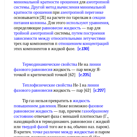
минимальной
кратности орошения
для
азеотропной
системы
.
Другой метод
вычисления минимальной
кратности орошения
при
азеотропной перегонке
основывается [31] на расчете по тарелкам в
секции
питания колонны
. Для этого
используют уравнения
,
определяющие
равновесие жидкость
— пар для
тройной азеотропной
системы,
путем построения
зависимости между
относительными летучестями
трех пар компонентов п
отношением концентраций
этих компонентов в жидкой фазе.
[c.130]
Термодинамические свойства
Не на
линии
фазового равновесия
жидкость — пар между Я-
точкой и критической точкой [62]
[c.225]
Теплофизические свойства
Не-1 на
линии
фазового равновесия
жидкость — пар [62]
[c.227]
Tip газ нельзя превратить в
жидкость
повышением давления
. Ниже возможно
фазовое
равновесие жидкость
— пар, причем
газообразному
состоянию
отвечает фаза с меньшей плотностью (Г.,
находящийся в термодинамич. равновесии с жидкой
или
твердой фазой
того же в-ва, обычно наз. паром).
В критич.
точке различие
между жидкостью
и паром