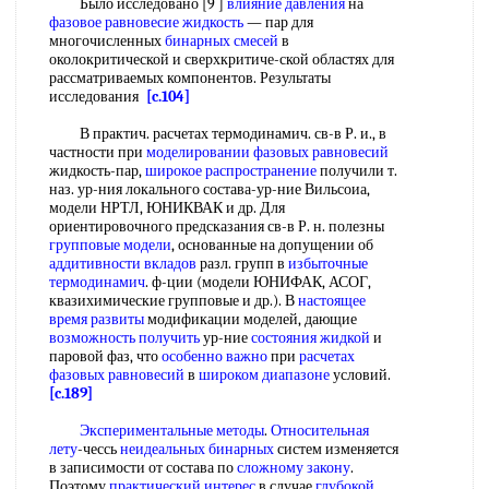
Было исследовано [9 ]
влияние давления
на
фазовое равновесие жидкость
— пар для
многочисленных
бинарных смесей
в
околокритической и сверхкритиче-ской областях для
рассматриваемых компонентов. Результаты
исследования
[c.104]
В практич. расчетах термодинамич. св-в Р. и., в
частности при
моделировании фазовых равновесий
жидкость-пар,
широкое распространение
получили т.
наз. ур-ния локального состава-ур-ние Вильсоиа,
модели НРТЛ, ЮНИКВАК и др. Для
ориентировочного предсказания св-в Р. н. полезны
групповые модели
, основанные на допущении об
аддитивности вкладов
разл. групп в
избыточные
термодинамич
. ф-ции (модели ЮНИФАК, АСОГ,
квазихимические групповые и др.). В
настоящее
время развиты
модификации моделей, дающие
возможность получить
ур-ние
состояния жидкой
и
паровой фаз, что
особенно важно
при
расчетах
фазовых равновесий
в
широком диапазоне
условий.
[c.189]
Экспериментальные методы
.
Относительная
лету
-чессь
неидеальных бинарных
систем изменяется
в записимости от состава по
сложному закону
.
Поэтому
практический интерес
в случае
глубокой