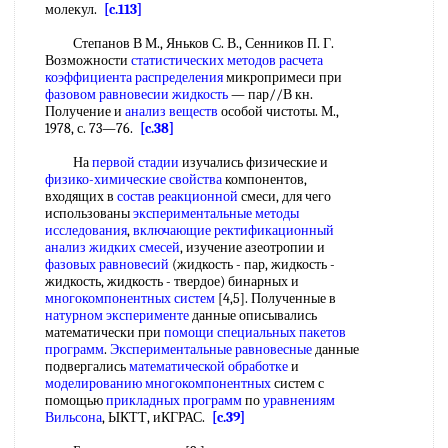
молекул.
[c.113]
Степанов В М., Яньков С. В., Сенников П. Г.
Возможности
статистических методов расчета
коэффициента распределения
микропримеси при
фазовом равновесии жидкость
— пар//В кн.
Получение и
анализ веществ
особой чистоты. М.,
1978, с. 73—76.
[c.38]
На
первой стадии
изучались физические и
физико-химические свойства
компонентов,
входящих в
состав реакционной
смеси, для чего
использованы
экспериментальные методы
исследования
,
включающие
ректификационный
анализ
жидких смесей
, изучение азеотропии и
фазовых равновесий
(жидкость - пар, жидкость -
жидкость, жидкость - твердое) бинарных и
многокомпонентных систем
[4,5]. Полученные в
натурном эксперименте
данные описывались
математически при
помощи специальных
пакетов
программ
.
Экспериментальные равновесные
данные
подвергались
математической обработке
и
моделированию многокомпонентных
систем с
помощью
прикладных программ
по
уравнениям
Вильсона
, ЫКТТ, иКГРАС.
[c.39]