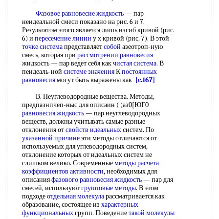
Фазовое равновесие жидкость
— пар
неидеальной смеси показано на рис. 6 и 7.
Результатом этого является лишь изгиб кривой (рис.
6) и
пересечение линии
у х кривой (рис. 7). В этой
точке система
представляет
собой
азеотроп-ную
смесь, которая при
рассмотрении равновесия
жидкость — пар ведет себя как
чистая система
. В
пеидеаль-ной
системе значения
К
постоянных
равновесия
могут быть выражены как
[c.167]
В. Неуглеводородные вещества. Методы,
предпазнпчеп-ныс для описаин ( )аз0[ЮГ0
равновесия жидкость
— пар неуглеводородных
веществ, должны учитывать самые разные
отклонения от
свойств идеальных
систем. По
указанной причине
эти методы отличаются от
используемых для углеводородных систем,
отклонение которых от идеальных систем не
слишком велико. Современные
методы расчета
коэффициентов активности
, необходимых для
описания
фазового равновесия жидкость
— пар для
смесей, используют
групповые методы
. В этом
подходе
отдельная молекула
рассматривается как
образование, состоящее из
характерных
функциональных
групп. Поведение
такой молекулы