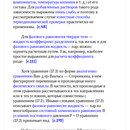
компонентов
,
температура кипения
и т. д.) от его
состава. Для
разбавленных растворов
такого рода
зависимости выражены
очень слабо
, и поэтому в
рассматриваемом случае
известные способы
термодинамической проверки
практически не
применимы.
[c.48]
Для
фазового равновесия твердое тело
—
жидкость коэффициент разделения
а, так же как и для
фазового равновесия жидкость
— пар, можно
оценить расчетным путем. Так, например, наиболее
простое выражение для
расчета коэффициента
разде-
[c.111]
Хотя уравнение (17.3) по форме
аналогично
уравнению
Ван-д ер-Ваальса — Сторонкина, в нем
фигурируют переменные и производные иного
физического смысла
. В частности, все производные в
этом уравнении рассчитываются в тех направлениях
или в тех условиях, которые совместимы с
уравнением (17.2). Иными словами, уравнение (17.3)
описывает
фазовое равновесие жидкость
— пар на
многообразии
состояний химического равновесия
. В
условиях постоянного
давления Р = О уравнение
(17.3) принимает вид
[c.192]