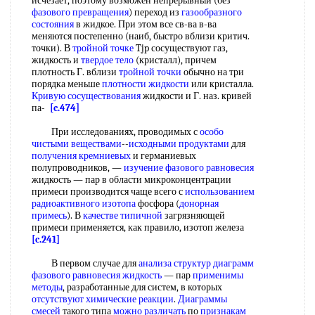
исчезает, поэтому возможен непрерывный (без
фазового превращения
) переход из
газообразного
состояния
в жидкое. При этом все св-ва в-ва
меняются постепенно (наиб, быстро вблизи критич.
точки). В
тройной точке
Tjp сосуществуют газ,
жидкость и
твердое тело
(кристалл), причем
плотность Г. вблизи
тройной точки
обычно на три
порядка меньше
плотности жидкости
или кристалла.
Кривую сосуществования
жидкости и Г. наз. кривей
па-
[c.474]
При исследованиях, проводимых с
особо
чистыми веществами
--
исходными продуктами
для
получения кремниевых
и германиевых
полупроводников, —
изучение фазового равновесия
жидкость — пар в области микроконцентрации
примеси производится чаще всего с
использованием
радиоактивного изотопа
фосфора (
донорная
примесь
). В
качестве типичной
загрязняющей
примеси применяется, как правило, изотоп железа
[c.241]
В первом случае для
анализа структур
диаграмм
фазового равновесия жидкость
— пар
применимы
методы
, разработанные для систем, в которых
отсутствуют химические реакции
.
Диаграммы
смесей
такого типа
можно различать
по
признакам