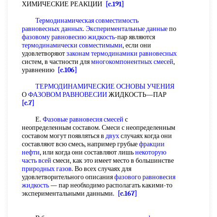
ХИМИЧЕСКИЕ РЕАКЦИИ
[c.191]
Термодинамическая совместимость
равновесных данных
.
Экспериментальные данные
по
фазовому равновесию жидкость
-пар являются
термодинамически совместимыми
, если они
удовлетворяют
законам термодинамики равновесных
систем, в частности для
многокомпонентных смесей
,
уравнению
[c.106]
ТЕРМОДИНАМИЧЕСКИЕ ОСНОВЫ УЧЕНИЯ
О
ФАЗОВОМ РАВНОВЕСИИ
ЖИДКОСТЬ—ПАР
[c.7]
Е.
Фазовые равновесия смесей
с
неопределенным составом. Смеси с неопределенным
составом могут появляться в
двух
случаях когда они
составляют всю смесь, например грубые
фракции
нефти
, или когда они составляют лишь
некоторую
часть
всей
смеси, как это имеет место в большинстве
природных газов
. Во всех случаях для
удовлетворительного описания
фазового равновесия
жидкость
— пар необходимо располагать какими-то
экспериментальными данными.
[c.167]