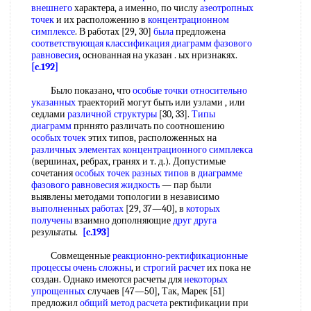
внешнего
характера, а именно, по числу
азеотропных
точек
и их расположению в
концентрационном
симплексе
. В работах [29, 30]
была
предложена
соответствующая классификация
диаграмм фазового
равновесия
, основанная на указан . ых нризнакях.
[c.192]
Было показано, что
особые точки
относительно
указанных
траекторий могут быть или узлами , или
седлами
различной структуры
[30, 33].
Типы
диаграмм
прннято различать по соотношению
особых точек
этих типов, расположенных на
различных элементах
концентрационного симплекса
(вершинах, ребрах, гранях и т. д.). Допустимые
сочетания
особых точек
разных типов
в
диаграмме
фазового равновесия жидкость
— пар были
выявлены методами топологии в независимо
выполненных работах
[29, 37—40], в
которых
получены
взаимно дополняющие
друг друга
результаты.
[c.193]
Совмещенные
реакционно-ректификационные
процессы
очень сложны
, и
строгий расчет
их пока не
создан. Однако имеются расчеты для
некоторых
упрощенных
случаев [47—50], Так, Марек [51]
предложил
общий метод расчета
ректификации при