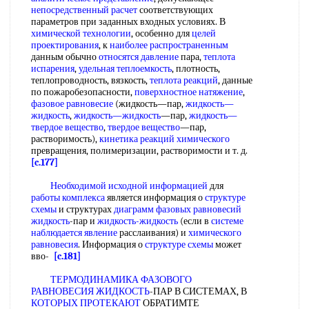
непосредственный расчет
соответствующих
параметров при заданных входных условиях. В
химической технологии
, особенно для
целей
проектирования
, к
наиболее распространенным
данным обычно
относятся давление
пара,
теплота
испарения
,
удельная теплоемкость
, плотность,
теплопроводность, вязкость,
теплота реакций
, данные
по пожаробезопасности,
поверхностное натяжение
,
фазовое равновесие
(жидкость—пар,
жидкость—
жидкость
,
жидкость—жидкость
—пар,
жидкость—
твердое вещество
,
твердое вещество
—пар,
растворимость),
кинетика реакций химического
превращения, полимеризации, растворимости и т. д.
[c.177]
Необходимой исходной информацией
для
работы комплекса
является информация о
структуре
схемы
и структурах
диаграмм фазовых равновесий
жидкость
-пар и
жидкость-жидкость
(если в
системе
наблюдается явление
расслаивания) и
химического
равновесия
. Информация о
структуре схемы
может
вво-
[c.181]
ТЕРМОДИНАМИКА ФАЗОВОГО
РАВНОВЕСИЯ ЖИДКОСТЬ
-ПАР В СИСТЕМАХ, В
КОТОРЫХ ПРОТЕКАЮТ
ОБРАТИМТЕ