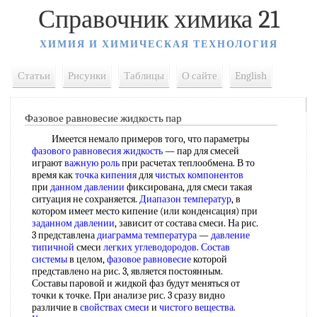
Справочник химика 21
ХИМИЯ И ХИМИЧЕСКАЯ ТЕХНОЛОГИЯ
Статьи
Рисунки
Таблицы
О сайте
English
Фазовое равновесие жидкость пар
Имеется немало примеров того, что параметры
фазового равновесия жидкость
— пар для смесей
играют
важную роль
при расчетах теплообмена. В то
время как
точка кипения
для
чистых компонентов
при
данном давлении
фиксирована, для смеси такая
ситуация не сохраняется.
Диапазон температур
, в
котором имеет место кипение (или конденсация) при
заданном давлении
, зависит от состава смеси. На рис.
3 представлена
диаграмма температура
—
давление
типичной
смеси
легких углеводородов
.
Состав
системы
в целом,
фазовое равновесие
которой
представлено на рис. 3, является постоянным.
Составы паровой и жидкой фаз будут меняться от
точки к точке. При анализе рис. 3 сразу видно
различие в
свойствах смеси
и
чистого вещества
.