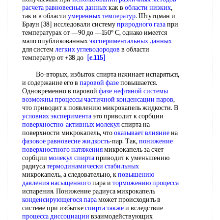
расчета равновесных данных
как в
области низких
,
так и в области
умеренных температур
. Штутцман и
Браун [38] исследовали систему
природного газа
при
температурах от —90 до —150° С, однако имеется
мало опубликованных
экспериментальных данных
для систем
легких углеводородов
в области
температур от +38 до
[c.115]
Во-вторых, избыток спирта начинает испаряться,
и содержание его в
паровой фазе
повышается.
Одновременно в паровой
фазе нефтяной системы
возможны процессы
частичной конденсации паров
,
что приводит к появлению микрокапель жидкости. В
условиях эксперимента
это приводит к сорбции
поверхностно-активных молекул
спирта на
поверхности микрокапель, что
оказывает влияние
на
фазовое равновесие жидкость
-пар. Так,
понижение
поверхностного натяжения
микрокапель за счет
сорбции
молекул спирта
приводит к уменьшению
радиуса
термодинамически стабильных
микрокапель, а следовательно, к
повышению
давления насыщенного
пара и
торможению процесса
испарения. Понижение радиуса микрокапель
конденсирующегося пара
может происходить в
системе при избытке
спирта также
и вследствие
процесса диссоциации
взаимодействующих