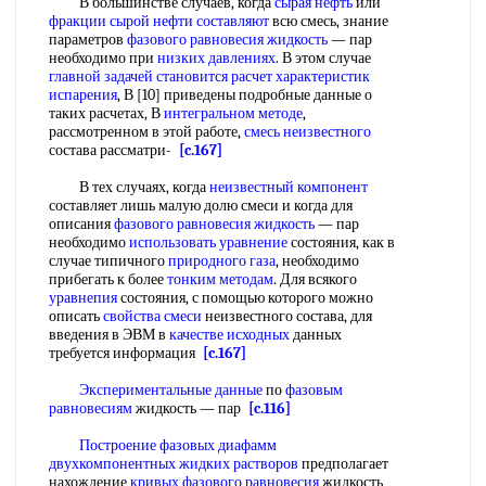
В большинстве случаев, когда
сырая нефть
или
фракции сырой
нефти составляют
всю смесь, знание
параметров
фазового равновесия жидкость
— пар
необходимо при
низких давлениях
. В этом случае
главной задачей
становится расчет
характеристик
испарения
, В [10] приведены подробные данные о
таких расчетах, В
интегральном методе
,
рассмотренном в этой работе,
смесь неизвестного
состава рассматри-
[c.167]
В тех случаях, когда
неизвестный компонент
составляет лишь малую долю смеси и когда для
описания
фазового равновесия жидкость
— пар
необходимо
использовать уравнение
состояния, как в
случае типичного
природного газа
, необходимо
прибегать к более
тонким методам
. Для всякого
уравнепия
состояния, с помощью которого можно
описать
свойства смеси
неизвестного состава, для
введения в ЭВМ в
качестве исходных
данных
требуется информация
[c.167]
Экспериментальные данные
по
фазовым
равновесиям
жидкость — пар
[c.116]
Построение фазовых
диафамм
двухкомпонентных жидких растворов
предполагает
нахождение
кривых фазового равновесия
жидкость