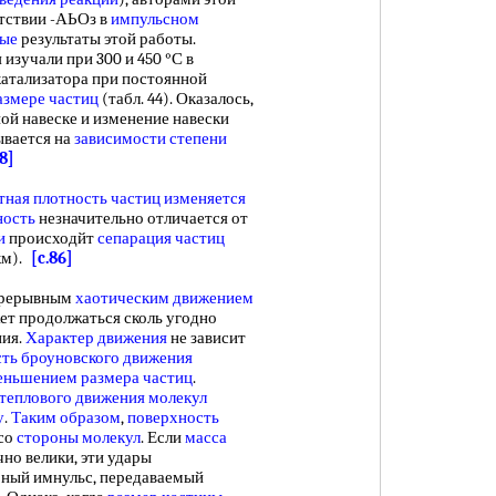
тствии -АЬОз в
импульсном
ные
результаты этой работы.
зучали при 300 и 450 °С в
атализатора при постоянной
азмере частиц
(табл. 44). Оказалось,
ой навеске и изменение навески
ывается на
зависимости степени
48]
тная плотность
частиц изменяется
ность
незначительно отличается от
и
происходйт
сепарация частиц
км).
[c.86]
прерывным
хаотическим движением
жет продолжаться сколь угодно
ния.
Характер движения
не зависит
ть броуновского движения
еньшением размера частиц
.
теплового движения молекул
у
.
Таким образом
,
поверхность
со
стороны молекул
. Если
масса
очно велики, эти удары
рный имнульс, передаваемый