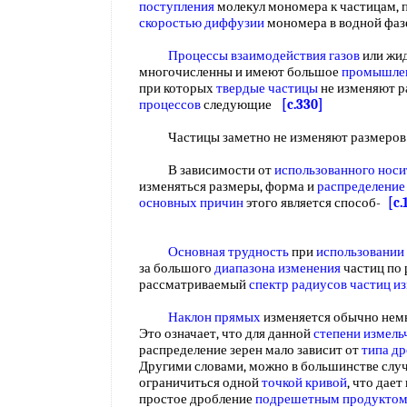
поступления
молекул мономера к частицам,
скоростью диффузии
мономера в водной фа
Процессы взаимодействия газов
или жид
многочисленны и имеют большое
промышлен
при которых
твердые частицы
не изменяют р
процессов
следующие
[c.330]
Частицы заметно не изменяют размеров в
В зависимости от
использованного носи
изменяться размеры, форма и
распределение
основных причин
этого является способ-
[c.
Основная трудность
при
использовании
за большого
диапазона изменения
частиц по 
рассматриваемый
спектр радиусов
частиц и
Наклон прямых
изменяется обычно нем
Это означает, что для данной
степени измель
распределение зерен мало зависит от
типа д
Другими словами, можно в большинстве случа
ограничиться одной
точкой кривой
, что дае
простое дробление
подрешетным продукто