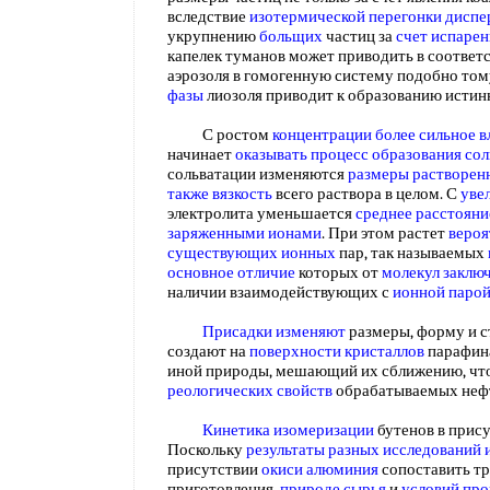
вследствие
изотермической перегонки диспе
укрупнению
больщих
частиц за
счет испарен
капелек туманов может приводить в соответ
аэрозоля в гомогенную систему подобно том
фазы
лиозоля приводит к образованию истин
С ростом
концентрации более
сильное в
начинает
оказывать процесс
образования сол
сольватации изменяются
размеры растворен
также вязкость
всего раствора в целом. С
уве
электролита уменьшается
среднее расстоян
заряженными ионами
. При этом растет
вероя
существующих ионных
пар, так называемых
основное отличие
которых от
молекул заклю
наличии взаимодействующих с
ионной парой
Присадки изменяют
размеры, форму и 
создают на
поверхности кристаллов
парафи
иной природы, мешающий их сближению, что
реологических свойств
обрабатываемых неф
Кинетика изомеризации
бутенов в прис
Поскольку
результаты разных
исследований 
присутствии
окиси алюминия
сопоставить тр
приготовления,
природе сырья
и
условий про