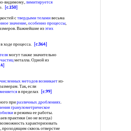
 по-видимому,
лимитируется
зе.
[c.150]
костей с
твердыми телами
весьма
ное значение
,
особенно процессы
,
азмеров. Важнейшие из
этих
 ходе процесса.
[c.364]
теля
могут также значительно
 частиц
металла. Одной из
14]
 численных
методов возникает
из-
размерам. Так, если
зменяется
в пределах
[c.99]
ного при
различных дроблениях
.
чения гранулометрическое
робилки
и режима ее работы.
ев практики (но не всегда)
т возможность характеризовать
м
, проходящим сквозь отверстие