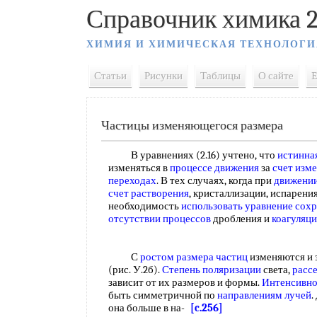
Справочник химика 2
ХИМИЯ И ХИМИЧЕСКАЯ ТЕХНОЛОГИ
Статьи
Рисунки
Таблицы
О сайте
E
Частицы изменяющегося размера
В уравнениях (2.16) учтено, что
истинна
изменяться в
процессе движения
за
счет изм
переходах
. В тех случаях, когда при
движении
счет растворения
, кристаллизации, испарения,
необходимость
использовать уравнение
сохр
отсутствии процессов
дробления и
коагуляци
С
ростом размера частиц
изменяются и
(рис. У.2б).
Степень поляризации
света,
расс
зависит от их размеров и формы.
Интенсивно
быть симметричной по
направлениям лучей
.
она больше в на-
[c.256]