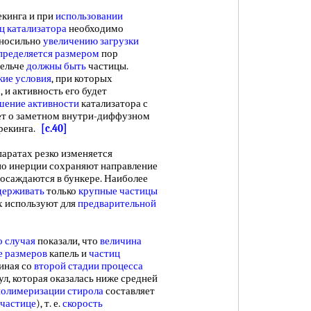
кинга и при
использовании
ц катализатора
необходимо
носильно
увеличению загрузки
пределяется размером
пор
мельче
должны быть
частицы.
кие условия
, при которых
 и активность его будет
ение активности
катализатора с
ет о заметном внутри-диффузном
рекинга.
[c.40]
ппаратах резко изменяется
о инерции сохраняют направление
 осаждаются в бункере. Наиболее
держивать
только
крупные частицы
х используют для
предварительной
о случая
показали, что
величина
е размеров
капель и
частиц
чиная со
второй стадии процесса
л, которая оказалась ниже средней
полимеризации стирола
составляет
 частице
), т. е.
скорость