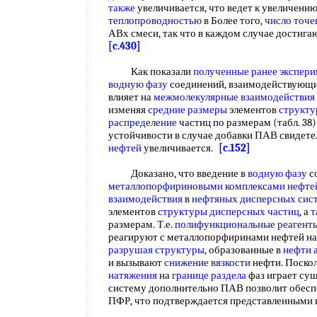
также
увеличивается, что ведет к увеличени
теплопроводностью
в Более того,
число точе
АВх смеси, так что в каждом случае достиг
[c.430]
Как показали
полученные ранее
экспери
водную фазу
соединений, взаимодействующи
влияет на
межмолекулярные взаимодействия
изменяя
средние размеры
элементов
структу
распределение
частиц по размерам (табл. 38)
устойчивости в случае добавки ПАВ свидетел
нефтей
увеличивается.
[c.152]
Доказано, что введение в
водную фазу
с
металлопорфириновыми комплексами нефте
взаимодействия
в
нефтяных дисперсных сис
элементов
структуры дисперсных частиц
, а
т
размерам. Т.е.
полифункциональные реагент
реагируют с металлопорфиринами нефтей н
разрушая структуры
, образованные в
нефти 
и вызывают
снижение вязкости
нефти. Поско
натяжения
на
границе раздела
фаз играет сущ
систему дополнительно ПАВ позволит обес
ПФР, что подтверждается представленными