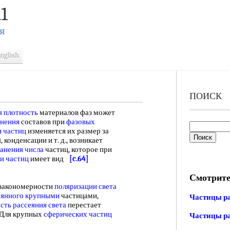
1
Я
nglish
ПОИСК
я плотность
материалов фаз может
енения
составов при
фазовых
 частиц
изменяется их размер за
 конденсации и т. д., возникает
анения числа
частиц, которое при
и частиц
имеет вид
[c.64]
Смотрите
 закономерности
поляризации света
еянного крупными
частицами,
Частицы р
сть рассеяния света
перестает
 Для крупных
сферических частиц
Частицы ра