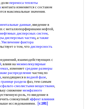
ю доли
переноса теплоты
к
контакта изменяется с составом
аются максимальные значения.
ментальные данные
, введение в
х с металлопорфиринами нефтей,
 нефтяных
дисперсных систем
,
ры дисперсных частиц
, а
также
.
Увеличение фактора
ьствует о том, что
дисперсность
оединений, взаимодействующих с
й
, влияя на
межмолекулярные
темах
, изменяет
средние размеры
акже распределение
частиц по
ы
, находящиеся в
водной фазе
,
а
границе раздела
фаз, тем самым
асфальто-смолистыми веществами
,
льку снижение
межфазного
ественную роль, то введение в
печить совокупный
эффект влияния
 выше исследованиями.
[c.181]