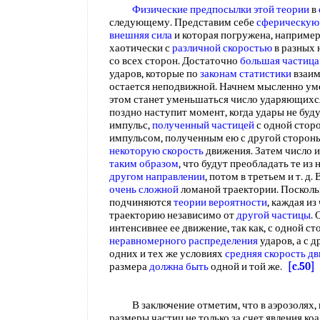
Физические предпосылки
этой теории
в
следующему. Представим себе
сферическую
внешняя сила
и которая погружена, например,
хаотически с
различной скоростью
в разных 
со всех сторон. Достаточно
большая частица
ударов, которые по
законам статистики
взаим
остается неподвижной. Начнем мысленно у
этом станет уменьшаться число ударяющихс
поздно наступит момент, когда удары не бу
импульс,
полученный частицей
с одной сторо
импульсом, полученным ею с другой стороны
некоторую скорость
движения. Затем число и
таким образом
, что будут преобладать те из
другом направлении
, потом в третьем и т. д. 
очень сложной
ломаной траектории. Поскол
подчиняются
теории вероятности
, каждая и
траекторию независимо от
другой частицы
.
интенсивнее ее движение, так как, с одной с
неравномерного распределения
ударов, а с 
одних и тех же условиях
средняя скорость д
размера
должна быть
одной и той же.
[c.50]
В заключение отметим, что в аэрозолях, ка
размеры частиц не только за счет явления коа