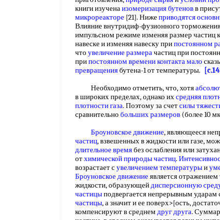
книги изучена
изомеризация бутенов
в прису
микрореакторе
[21]. Ниже
приводятся основ
Влияние внутридиф-фузионного торможения и
импульсном режиме изменяя размер частиц к
навеске и изменяя навеску при
постоянном р
что
увеличение размера
частиц при постоянн
при
постоянном времени
контакта мало
сказ
превращения
бутена-1 от температуры.
[c.1
Необходимо отметить, что, хотя
абсолю
в широких пределах, однако их
средняя плот
плотности газа
. Поэтому за счет
силы тяжест
сравнительно
больших размеров
(более 10 м
Броуновское движение
, являющееся не
частиц
, взвешенных в жидкости или газе, мо
длительное время
без ослабления или затуха
от
химической природы частиц
.
Интенсивнос
возрастает с
увеличением температуры
и
ум
Броуновское движение
является отражением
жидкости, образующей
дисперсионную сред
частицы
подвергается непрерывным ударам 
частицы
, а значит и ее поверх>[ость, достат
компенсируют в среднем
друг друга
. Сумма