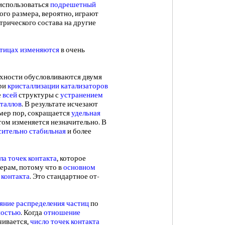
 использоваться
подрешетный
ого размера, вероятно, играют
рического состава на другие
тицах изменяются
в очень
хности обусловливаются двумя
При
кристаллизации катализаторов
е
всей
структуры с
устранением
таллов
. В результате исчезают
змер пор, сокращается
удельная
том изменяется незначительно. В
сительно стабильная
и более
ла
точек контакта
, которое
ерам, потому что в
основном
 контакта
. Это стандартное от-
яние распределения частиц
по
ностью
. Когда
отношение
чивается,
число точек
контакта