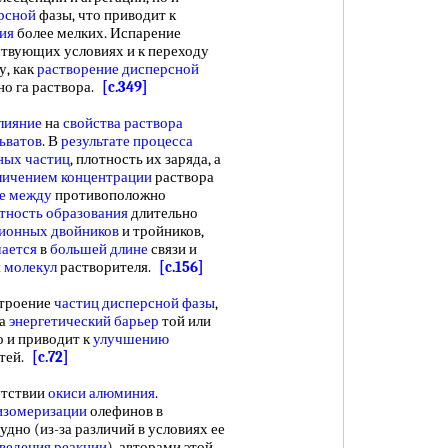
рсной
фазы, что приводит к
ия
более мелких. Испарение
ствующих условиях и к переходу
у, как
растворение дисперсной
но га раствора.
[c.349]
лияние
на
свойства раствора
ьватов
. В
результате процесса
ных частиц
, плотность их заряда, а
личением концентрации
раствора
ие между
противоположно
тность образования
длительно
ионных двойников
и тройников,
чается
в
большей длине
связи и
 молекул
растворителя.
[c.156]
строение
частиц дисперсной фазы
,
на
энергетический барьер
той или
 и приводит к
улучшению
тей.
[c.72]
утствии
окиси алюминия
.
изомеризации
олефинов в
удно (из-за различий в условиях ее
ведения реакции
), авторами этой