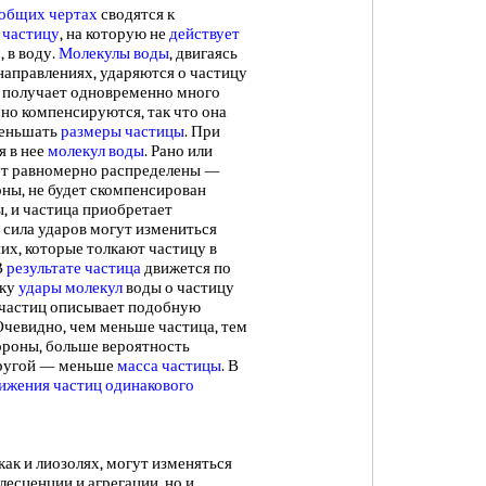
общих чертах
сводятся к
 частицу
, на которую не
действует
 в воду.
Молекулы воды
, двигаясь
направлениях, ударяются о частицу
получает одновременно много
но компенсируются, так что она
меньшать
размеры частицы
. При
я в нее
молекул воды
. Рано или
дут равномерно распределены —
ны, не будет скомпенсирован
, и частица приобретает
 сила ударов могут измениться
 них, которые толкают частицу в
В
результате частица
движется по
ьку
удары молекул
воды о частицу
з частиц описывает подобную
 Очевидно, чем меньше частица, тем
тороны, больше вероятность
другой — меньше
масса частицы
. В
вижения
частиц одинакового
к и лиозолях, могут изменяться
лесценции и агрегации, но и