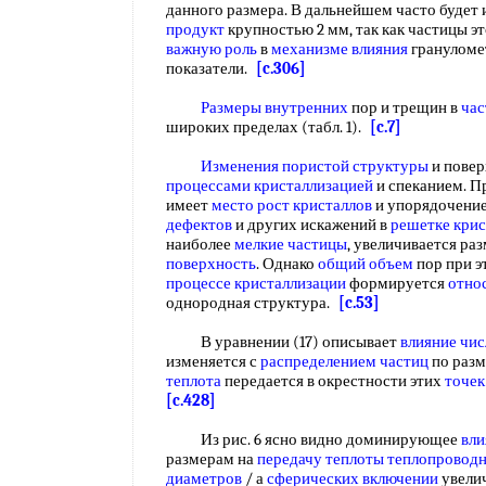
данного размера. В дальнейшем часто будет
продукт
крупностью 2 мм, так как частицы эт
важную роль
в
механизме влияния
грануломет
показатели.
[c.306]
Размеры внутренних
пор и трещин в
час
широких пределах (табл. 1).
[c.7]
Изменения пористой структуры
и повер
процессами кристаллизацией
и спеканием. 
имеет
место рост кристаллов
и упорядочени
дефектов
и других искажений в
решетке крис
наиболее
мелкие частицы
, увеличивается ра
поверхность
. Однако
общий объем
пор при э
процессе кристаллизации
формируется
отно
однородная структура.
[c.53]
В уравнении (17) описывает
влияние чис
изменяется с
распределением частиц
по разм
теплота
передается в окрестности этих
точек
[c.428]
Из рис. 6 ясно видно доминирующее
вли
размерам на
передачу теплоты теплопровод
диаметров
/ а
сферических включении
увели