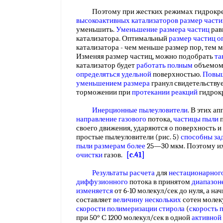
Поэтому при жестких режимах гидрокре
высокоактивных
катализаторов размер части
уменьшить.
Уменьшение размера частиц
рав
катализатора. Оптимальный
размер частиц о
катализатора - чем меньше размер пор, тем 
Изменяя размер частиц, можно подобрать
та
катализатор будет
работать полным
объемом,
определяться удельной
поверхностью.
Повыш
уменьшением размера
гранул свидетельству
торможении при
протекании реакций
гидрок
Инерционные пылеуловители
. В этих а
направление газового
потока,
частицы пыли
п
своего движения, ударяются о поверхность и
простые пылеуловители (рис. 5)
способны за
пыли
размерам более
25—30 мкм. Поэтому и
очистки
газов.
[c.41]
Результаты расчета
для
нестационарног
диффузионного
потока в принятом
диапазон
изменяется
от 6-10 молекул/сек до нуля, а на
составляет
величину нескольких
сотен молеку
скорости полимеризации стирола
(
скорость 
при 50° С 1200 молекул/сек в одной
активной