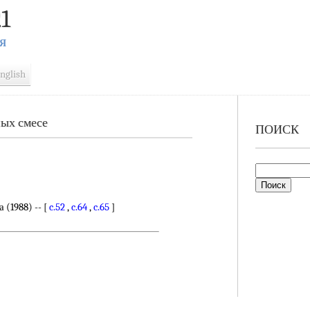
1
Я
nglish
ых смесе
ПОИСК
(1988) -- [
c.52
,
c.64
,
c.65
]