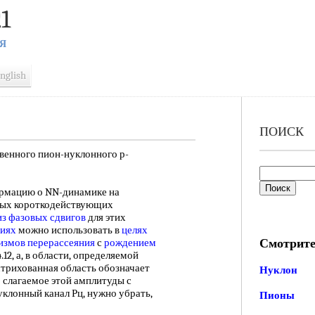
1
Я
nglish
ПОИСК
твенного пион-нуклонного р-
рмацию о NN-динамике на
тных короткодействующих
из
фазовых сдвигов
для этих
иях
можно использовать в
целях
Смотрите
измов перерассеяния
с
рождением
.12, а, в области, определяемой
трихованная область обозначает
Нуклон
о слагаемое этой амплитуды с
клонный канал Рц, нужно убрать,
Пионы