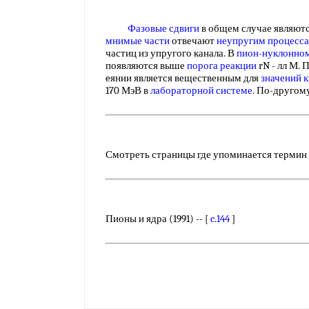
Фазовые сдвиги
в общем случае являют
мнимые части
отвечают
неупругим процесс
частиц из упругого канала. В
пион-нуклонном
появляются выше
порога реакции
rN - лл М.
eянии является вещественным для
значений 
170 МэВ в
лабораторной системе
. По-другом
Смотреть страницы где упоминается термин
Пионы и ядра (1991) -- [
c.144
]