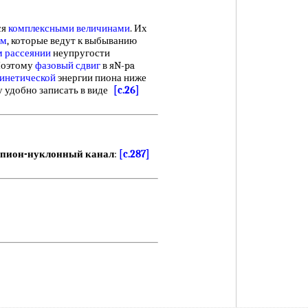
ся
комплексными величинами
. Их
ам
, которые ведут к выбыванию
 рассеянии
неупругости
 Поэтому
фазовый сдвиг
в яN-pa
кинетической
энергии пиона ниже
у удобно записать в виде
[c.26]
пион-нуклонный канал
:
[c.287]