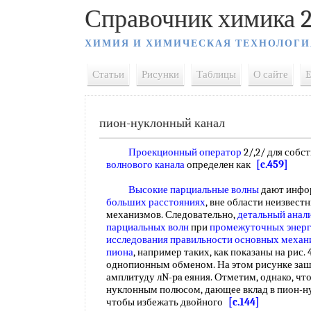
Справочник химика 2
ХИМИЯ И ХИМИЧЕСКАЯ ТЕХНОЛОГИ
Статьи
Рисунки
Таблицы
О сайте
E
пион-нуклонный канал
Проекционный оператор
2/,2/ для собс
волнового канала
определен как
[c.459]
Высокие парциальные волны
дают инфо
больших расстояниях
, вне области неизвес
механизмов. Следовательно,
детальный анал
парциальных волн
при
промежуточных энерг
исследования
правильности основных
механ
пиона
, например таких, как показаны на рис. 4
однопионным обменом. На этом рисунке заш
амплитуду лN-pa eяния. Отметим, однако, чт
нуклонным полюсом, дающее вклад в пион-ну
чтобы избежать двойного
[c.144]