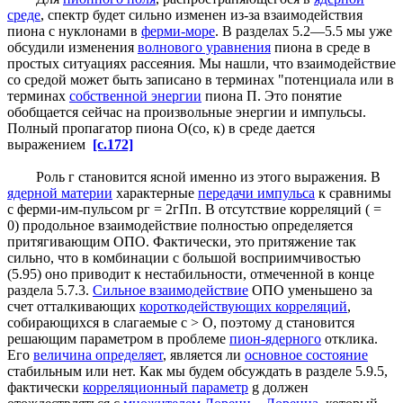
среде
, спектр будет сильно изменен из-за взаимодействия
пиона с нуклонами в
ферми-море
. В разделах 5.2—5.5 мы уже
обсудили изменения
волнового уравнения
пиона в среде в
простых ситуациях рассеяния. Мы нашли, что взаимодействие
со средой может быть записано в терминах "потенциала или в
терминах
собственной энергии
пиона П. Это понятие
обобщается сейчас на произвольные энергии и импульсы.
Полный пропагатор пиона О(со, к) в среде дается
выражением
[c.172]
Роль г становится ясной именно из этого выражения. В
ядерной материи
характерные
передачи импульса
к сравнимы
с ферми-им-пульсом рг = 2гПп. В отсутствие корреляций ( =
0) продольное взаимодействие полностью определяется
притягивающим ОПО. Фактически, это притяжение так
сильно, что в комбинации с большой восприимчивостью
(5.95) оно приводит к нестабильности, отмеченной в конце
раздела 5.7.3.
Сильное взаимодействие
ОПО уменьшено за
счет отталкивающих
короткодействующих корреляций
,
собирающихся в слагаемые с > О, поэтому д становится
решающим параметром в проблеме
пион-ядерного
отклика.
Его
величина определяет
, является ли
основное состояние
стабильным или нет. Как мы будем обсуждать в разделе 5.9.5,
фактически
корреляционный параметр
g должен