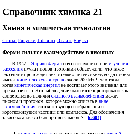
Справочник химика 21
Химия и химическая технология
Статьи
Рисунки
Таблицы
О сайте
English
Ферми сильное взаимодействие в пионных
В 1952 г.
Энрико Ферми
и его сотрудники при
изучении
рассеяния
пучка пионов протонами обнаружили, что такое
рассеяние происходит значительно интенсивнее, когда пионы
имеют
кинетическую энергию
около 200 МэВ, чем тогда,
когда
кинетическая энергия
не достигает этого значения или
превышает его. Это наблюдение было интерпретировано как
свидетельство наличия
сильного взаимодействия
между
пионом и протоном, которое можно описать в
виде
взаимодействия
, соответствующего образованию
короткоживущей частицы или комплекса. Для обозначения
такого комплекса был принят символ N
[c.604]
Для
пионного поля
, распространяющегося в
ядерной