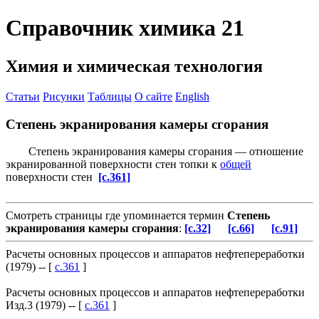
Справочник химика 21
Химия и химическая технология
Статьи
Рисунки
Таблицы
О сайте
English
Степень экранирования камеры сгорания
Степень экранирования камеры сгорания — отношение
экранированной поверхности стен топки к
общей
поверхности стен
[c.361]
Смотреть страницы где упоминается термин
Степень
экранирования камеры сгорания
:
[c.32]
[c.66]
[c.91]
Расчеты основных процессов и аппаратов нефтепереработки
(1979) -- [
c.361
]
Расчеты основных процессов и аппаратов нефтепереработки
Изд.3 (1979) -- [
c.361
]