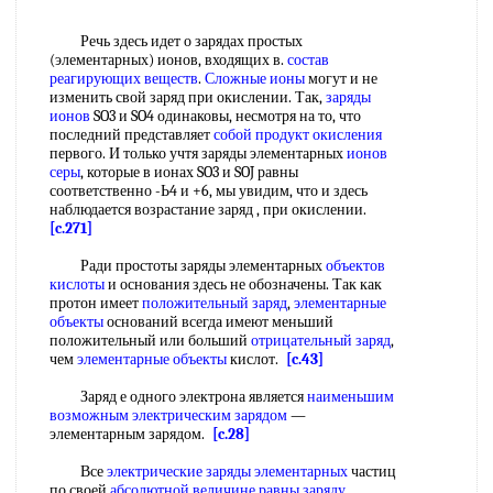
Речь здесь идет о зарядах простых
(элементарных) ионов, входящих в.
состав
реагирующих веществ
.
Сложные ионы
могут и не
изменить свой заряд при окислении. Так,
заряды
ионов
SO3 и SO4 одинаковы, несмотря на то, что
последний представляет
собой
продукт окисления
первого. И только учтя заряды элементарных
ионов
серы
, которые в ионах SO3 и SOJ равны
соответственно -Ь4 и +6, мы увидим, что и здесь
наблюдается возрастание заряд , при окислении.
[c.271]
Ради простоты заряды элементарных
объектов
кислоты
и основания здесь не обозначены. Так как
протон имеет
положительный заряд
,
элементарные
объекты
оснований всегда имеют меньший
положительный или больший
отрицательный заряд
,
чем
элементарные объекты
кислот.
[c.43]
Заряд е одного электрона является
наименьшим
возможным
электрическим зарядом
—
элементарным зарядом.
[c.28]
Все
электрические заряды элементарных
частиц
по своей
абсолютной величине
равны заряду