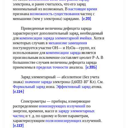
электрона, и ранее считалось, что его заряд
минимальный из возможных. В
настоящее время
признана
возможность существования
частиц с
меньшими (чем у электрона) зарядами.
[c.23]
Приведенные величины дефицита заряда
характеризуют дополнительный заряд, необходимый
для
компенсации заряда
элементарной ячейки
. Хотя в
некоторых случаях в
механизме замещения
постулируется участие ОН— и НзОа—групп, их
использование для
компенсации заряда
является
произвольным исключение составляет цеолит Р-А. В
большинстве случаев величины дефицита заряда
приемлемы в
пределах точности
анализа.
[c.335]
Заряд элементарный — абсолютное (без учета
знака)
значение заряда
электрона (1,6022-10" Кл). См.
Формальный заряд
иона.
Эффективный заряд
атома.
[c.114]
Спектрометры — приборы, измеряющие
распределение
ионизирующих излучений
по
энергии, времени, массе и
заряду элементарных
частиц
и т. д. по одному и более параметрам,
характеризующим
поля ионизирующих
излучений.
[c.112]