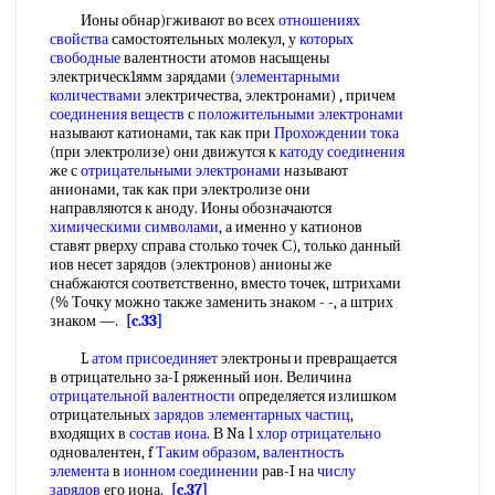
Ионы обнар)гживают во всех
отношениях
свойства
самостоятельных молекул, у
которых
свободные
валентности атомов насыщены
электрическ1ямм зарядами (
элементарными
количествами
электричества, электронами) , причем
соединения веществ
с
положительными электронами
называют катионами, так как при
Прохождении тока
(при электролизе) они движутся к
катоду соединения
же с
отрицательными электронами
называют
анионами, так как при электролизе они
направляются к аноду. Ионы обозначаются
химическими символами
, а именно у катионов
ставят рверху справа столько точек С), только данный
иов несет зарядов (электронов) анионы же
снабжаются соответственно, вместо точек, штрихами
(% Точку можно также заменить знаком - -, а штрих
знаком —.
[c.33]
L
атом присоединяет
электроны и превращается
в отрицательно за-I ряженный ион. Величина
отрицательной валентности
определяется излишком
отрицательных
зарядов элементарных частиц
,
входящих в
состав иона
. В Na l
хлор отрицательно
одновалентен, f
Таким образом
,
валентность
элемента
в
ионном соединении
рав-I на
числу
зарядов
его иона.
[c.37]