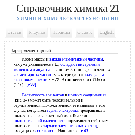
Справочник химика 21
ХИМИЯ И ХИМИЧЕСКАЯ ТЕХНОЛОГИЯ
Статьи
Рисунки
Таблицы
О сайте
English
Заряд элементарный
Кроме массы и
заряда элементарные частицы
,
как уже указывалось в 1.1,
обладают внутренним
моментом импульса
— спином. Спин перечисленных
элементарных частиц
характеризуется
полуцелым
квантовым числом
5 = /2- В соответствии с (1.16) и
(1-17)
[c.22]
Валентность элементов
в
ионных соединениях
(рис. 24) может быть положительной и
отрицательной. Положительной ее называют в том
случае, когда атом
теряет электроны
, превращаясь в
положительно заряженный ион. Величина
положительной валентности
определяется избытком
положительных
зарядов элементарных частиц
,
входящих в
состав иона
. Например,
[c.62]