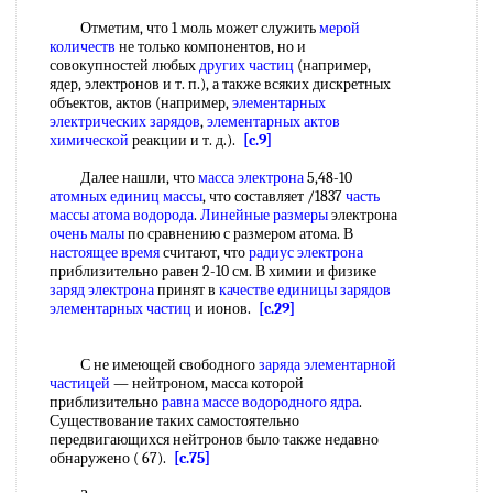
Отметим, что 1 моль может служить
мерой
количеств
не только компонентов, но и
совокупностей любых
других частиц
(например,
ядер, электронов и т. п.), а также всяких дискретных
объектов, актов (например,
элементарных
электрических зарядов
,
элементарных актов
химической
реакции и т. д.).
[c.9]
Далее нашли, что
масса электрона
5,48-10
атомных единиц массы
, что составляет /1837
часть
массы
атома водорода
.
Линейные размеры
электрона
очень малы
по сравнению с размером атома. В
настоящее время
считают, что
радиус электрона
приблизительно равен 2-10 см. В химии и физике
заряд электрона
принят в
качестве единицы
зарядов
элементарных частиц
и ионов.
[c.29]
С не имеющей свободного
заряда элементарной
частицей
— нейтроном, масса которой
приблизительно
равна массе
водородного ядра
.
Существование таких самостоятельно
передвигающихся нейтронов было также недавно
обнаружено ( 67).
[c.75]