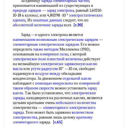
За единицу
заряда элементарных частиц
принимается наименьший из существующих в
природе зарядов
—
заряд электрона
, равный 1,60210-
10-18 к кулона), или 4,80298 -10 °
электростатических
единиц
. Из
опытных данных
следует, что по
абсолютной величине заряды
всех
[c.20]
Заряд —е одного электрона является
наименьшим возможным
электрическим зарядом
—
элементарным электрическим зарядом
. Его можно
определить
также методом
Милликена (1910),
основанным на
измерении силы
, с которой
электрическое поле
известной величины
действует
на мельчайшую
электрически заряженную
каплю
масла
или
ртути радиусом
10" —10 см, свободно
падающую в
воздухе между
обкладками
конденсатора. За движением
отдельной капли
наблюдают с
помощью микроскопа
по
измеренной
таким
образом скорости
можно установить
заряд
капли
. Так было установлено, что
электрические
заряды
, находящиеся на различных каплях, являются
целыми кратными очень
небольшого количества
электричества —
элементарного электрического
заряда
. Тело может быть заряжено
количеством
электричества
, равным лишь целому
кратному
элементарного
заряда.
[c.65]