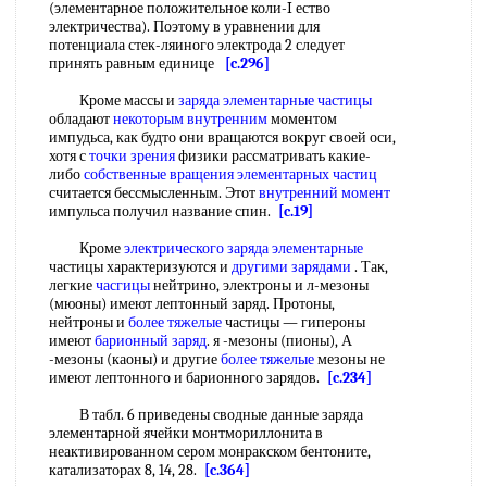
(элементарное положительное коли-I ество
электричества). Поэтому в уравнении для
потенциала стек-ляиного электрода 2 следует
принять равным единице
[c.296]
Кроме массы и
заряда элементарные частицы
обладают
некоторым внутренним
моментом
импудьса, как будто они вращаются вокруг своей оси,
хотя с
точки зрения
физики рассматривать какие-
либо
собственные вращения
элементарных частиц
считается бессмысленным. Этот
внутренний момент
импульса получил название спин.
[c.19]
Кроме
электрического заряда элементарные
частицы характеризуются и
другими зарядами
. Так,
легкие
часгицы
нейтрино, электроны и л-мезоны
(мюоны) имеют лептонный заряд. Протоны,
нейтроны и
более тяжелые
частицы — гипероны
имеют
барионный заряд
. я -мезоны (пионы), А
-мезоны (каоны) и другие
более тяжелые
мезоны не
имеют лептонного и барионного зарядов.
[c.234]
В табл. 6 приведены сводные данные заряда
элементарной ячейки монтмориллонита в
неактивированном сером монракском бентоните,
катализаторах 8, 14, 28.
[c.364]