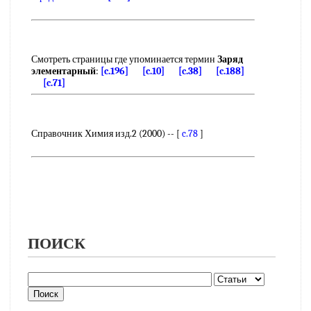
Смотреть страницы где упоминается термин
Заряд
элементарный
:
[c.196]
[c.10]
[c.38]
[c.188]
[c.71]
Справочник Химия изд.2 (2000) -- [
c.78
]
ПОИСК