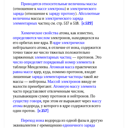
Приводятся относительные
величины массы
(отношение к
массе электрона
) и
электрического
заряда
(отношение к
заряду протону
).
Абсолютные
величины
массы и
электрического заряда
элементарных
частиц см. стр. 517 и 518.
[c.522]
Химические свойства
атома, как известно,
определяются числом
электронов, находящихся на
его орбитах вне ядра. В
ядре электрически
нейтрального атома, в отличие от иона, содержится
точно такое же число тяжелых положительно
заряженных
элементарных частиц
— протонов. Это
число определяет
порядковый номер элемента
в
таблице Менделеева.
Атомная масса
практически
равна массе
ядер, куда, помимо протонов, входят
лишенные
заряда элементарные частицы
такой же
массы — нейтроны.
Массой электронов
ввиду ее
малости пренебрегают.
Атомную массу элемента
часто представляют отвлеченным числом,
указывающим сумму протонов и нейтронов. По
существу говоря
, при этом ее выражают через
массу
атома
водорода, у которого в ядре содержится всего
один протон.
[c.157]
Переход иона
водорода из одной фазы в другую
эквивалентен г еремещению
единичного заряда