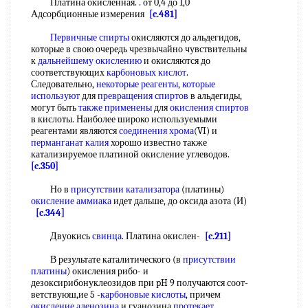
Платина окисленная. . от 0,4 до 1,0
Адсорбционные измерения
[c.481]
Первичные спирты
окисляются до альдегидов,
которые в свою очередь чрезвычайно чувствительны
к
дальнейшему окислению
и окисляются до
соответствующих
карбоновых кислот
.
Следовательно,
некоторые реагенты
,
которые
используют
для
превращения спиртов
в альдегиды,
могут быть
также применены
для
окисления спиртов
в кислоты. Наиболее широко используемыми
реагентами являются
соединения хрома
(VI) и
перманганат калия
хорошо известно также
катализируемое платиной окисление углеводов.
[c.350]
Но в
присутствии катализатора
(платины)
окисление аммиака
идет дальше, до оксида азота (И)
[c.344]
Двуокись
свинца
. Платина окислен-
[c.211]
В результате каталитического (в
присутствии
платины
) окисления рибо- и
дезоксирибонуклеозидов при pH 9 получаются соот-
ветствуюш,ие 5 -
карбоновые кислоты
, причем
окисление аденозина
и гуанозина
протекает