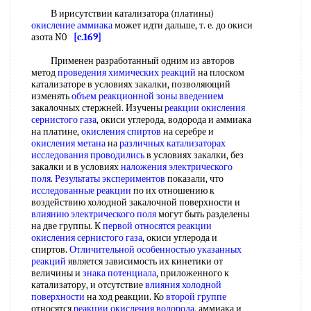
В ирисутствии катализатора (платины)
окисление аммиака
может идти дальше, т. е. до окиси
азота N0
[c.169]
Применен разработанный одним из авторов
метод
проведения химических реакций
на плоском
катализаторе в условиях закалки, позволяющий
изменять
объем реакционной
зоны введением
закалочных стержней. Изучены
реакции окисления
сернистого газа
, окиси углерода, водорода и аммиака
на платине,
окисления спиртов
на серебре и
окисления метана
на
различных катализаторах
исследования проводились
в условиях закалки, без
закалки и в условиях
наложения электрического
поля
.
Результаты экспериментов
показали, что
исследованные реакции
по их отношению к
воздействию холодной закалочной поверхности и
влиянию электрического поля
могут быть разделены
на две группы. К
первой относятся
реакции
окисления сернистого газа
, окиси углерода и
спиртов.
Отличительной особенностью
указанных
реакций
является зависимость их кинетики от
величины и
знака потенциала
, приложенного к
катализатору, и отсутствие
влияния холодной
поверхности
на ход реакции. Ко
второй группе
относятся
реакции окисления водорода
, аммиака и