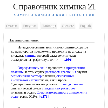
Справочник химика 21
ХИМИЯ И ХИМИЧЕСКАЯ ТЕХНОЛОГИЯ
Статьи
Рисунки
Таблицы
О сайте
English
Платина окисления
Из-за дороговизны платины окисление хлоратов
до перхлоратов предложено проводить на анодах из
диоксида
свинца
, который электролитически
осаждается на графитовую или ти-
[c.164]
Определение можно
проводить в
присутствии
платины
. В этом случае
раствором сравнения
служит
сернокислый раствор
платины,
окисленный
висмутатом натрия
так же, как и проба.
Одновременно в тех же условиях
проводят анализ
синтетической смеси
стандартных растворов
платины и родия.
Средняя погрешность
определения
родия
равна 0,13%.
[c.173]