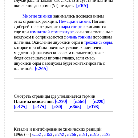
случае рассчитывают как СгОз. В отсутствие платины
окисление до хрома (VI) не идет.
[c.107]
Многие химики
занимались исследованием
этих странных реакций.
Немецкий химик
Иоганн
Доберей-нер открыл, что
пары спирта
окисляются
еще при
комнатной температуре
, если они смешаны с
воздухом и соприкасаются с
очень тонким
порошком
платины. Окисление двуокиси серы в
трехокись серы
,
которое при обыкновенных условиях идет очень
медленно (практически совсем незаметно), тоже
будет совершаться вполне гладко, если смесь
двуокиси серы с воздухом будет контактировать с
платиной.
[c.264]
Смотреть страницы где упоминается термин
Платина окисления
:
[c.220]
[c.566]
[c.220]
[c.424]
[c.474]
[c.30]
[c.365]
[c.198]
Катализ и ингибирование химических реакций
(1966) -- [
c.152
,
c.153
,
c.242
,
c.266
,
c.321
,
c.325
,
c.328