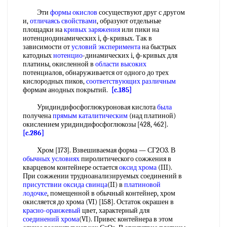
Эти
формы окислов
сосуществуют друг с другом
и,
отличаясь свойствами
, образуют отдельные
площадки на
кривых заряжения
или пики на
иотенциодинамических i, ф-кривых. Так в
зависимости от
условий эксперимента
на быстрых
катодных
нотенцио
-динамических i, ф-кривых для
платины, окисленной в
области высоких
потенциалов, обнаруживается от одного до трех
кислородных пиков,
соответствующих различным
формам анодных покрытий.
[c.185]
Уридиндифосфоглюкуроновая кислота
была
получена
прямым каталитическим
(над платиной)
окислением уридиндифосфоглюкозы [428, 462].
[c.286]
Хром [173]. Взвешиваемая форма — СГ2О3. В
обычных условиях
пиролитического сожжения в
кварцевом контейнере остается
оксид хрома
(III).
При сожжении трудноанализируемых соединений в
присутствии оксида
свинца
(II) в
платиновой
лодочке
, помещенной в обычный контейнер, хром
окисляется до хрома (VI) [158]. Остаток окрашен в
красно-оранжевый
цвет, характерный для
соединений хрома
(VI). Привес контейнера в этом