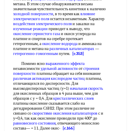
метана. В этом случае обнаруживается весьма
значительная чувствительность кинетики к наличию
холодной поверхности
, в то время как
влияние
электрического поля
остается незаметным. Характер
воздействия электрического поля
и закалки на
изученные реакции
приводит к выводу, что
окисление сернистого газа
и окиси углерода на
платине и спиртов на серебре протекает
гетерогенным, а
окисление водорода
и аммиака на
платине и метана на
различных катализаторах
—
гетерогенно-гомогенным
путем.
[c.353]
Помимо ясно
выраженного эффекта
независимости
удельной активности
от
строения
поверхности
платины обращает на себя внимание
различная активация
кислородом частиц
платины,
отличающихся по дисперсности. Для
высокодисперсных частиц (у=1)
начальная скорость
для окисленных образцов в 4 раза выше, чем для
образцов с у = 0,4. Для
кристаллических слоев
платины окисление сказывается слабо на
дегидрировании СбН12. При этом различие не
связано со
скоростями окисления катализаторов
с и
у=0,4, так как окисление проводили при 400° до
равновесного состояния
, отвечающего монослою
состава— = 1 1. Далее окис-
[c.166]