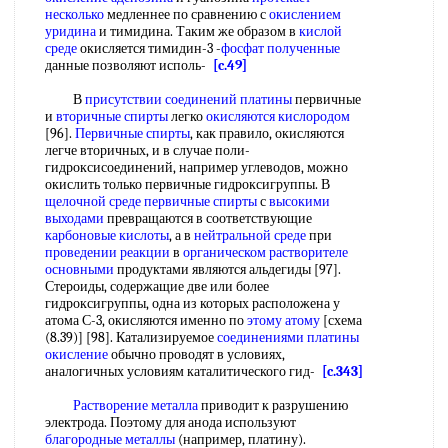
несколько
медленнее по сравнению с
окислением
уридина
и тимидина. Таким же образом в
кислой
среде
окисляется тимидин-3 -
фосфат полученные
данные позволяют исполь-
[c.49]
В
присутствии соединений платины
первичные
и
вторичные спирты
легко
окисляются кислородом
[96].
Первичные спирты
, как правило, окисляются
легче вторичных, и в случае поли-
гидроксисоединений, например углеводов, можно
окислить только первичные гидроксигруппы. В
щелочной среде
первичные спирты
с
высокими
выходами
превращаются в соответствующие
карбоновые кислоты
, а в
нейтральной среде
при
проведении реакции
в
органическом растворителе
основными
продуктами являются альдегиды [97].
Стероиды, содержащие две или более
гидроксигруппы, одна из которых расположена у
атома С-3, окисляются именно по
этому атому
[схема
(8.39)] [98]. Катализируемое
соединениями платины
окисление
обычно проводят в условиях,
аналогичных условиям каталитического гид-
[c.343]
Растворение металла
приводит к разрушению
электрода. Поэтому для анода используют
благородные металлы
(например, платину).