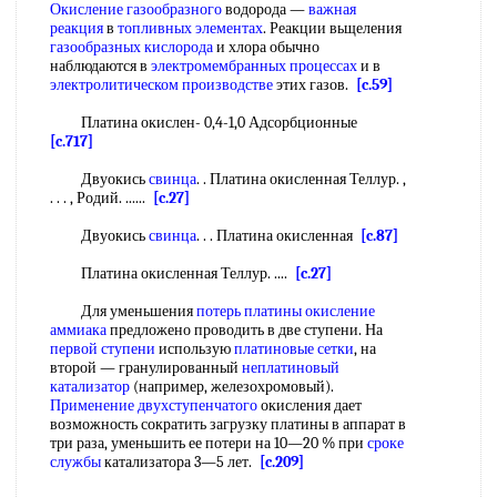
Окисление газообразного
водорода —
важная
реакция
в
топливных элементах
. Реакции вьщеления
газообразных кислорода
и хлора обычно
наблюдаются в
электромембранных процессах
и в
электролитическом производстве
этих газов.
[c.59]
Платина окислен- 0,4-1,0 Адсорбционные
[c.717]
Двуокись
свинца
. . Платина окисленная Теллур. ,
. . . , Родий. ......
[c.27]
Двуокись
свинца
. . . Платина окисленная
[c.87]
Платина окисленная Теллур. ....
[c.27]
Для уменьшения
потерь платины окисление
аммиака
предложено проводить в две ступени. На
первой ступени
использую
платиновые сетки
, на
второй — гранулированный
неплатиновый
катализатор
(например, железохромовый).
Применение двухступенчатого
окисления дает
возможность сократить загрузку платины в аппарат в
три раза, уменьшить ее потери на 10—20 % при
сроке
службы
катализатора 3—5 лет.
[c.209]