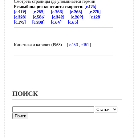
Смотреть страницы где упоминается термин
Рекомбинация константа скорости
:
[c.125]
[c.419]
[c.259]
[c.263]
[c.265]
[c.275]
[c.328]
[c.586]
[c.342]
[c.269]
[c.128]
[c.195]
[c.208]
[c.64]
[c.65]
Кинетика и катализ (1963) -- [
c.150
,
c.151
]
ПОИСК