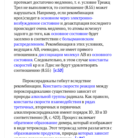
протекает достаточно медленно, т. е. условие Треакц
Трел не выполняется, то соотношение (8.55) может
нарушаться. Например, если рекомбинация
нрох)сходит в
основном через
электронно-
возбужденное состояние
и дезактцпация последнего
происходит очень медленно, то атомы исчезнут
задолго до того, как
основное состояние
будет
заселено в соответствии с
больцмановским
распределением
. Рекомбинация в этих условиях,
ведущая к АВ, очевидно, не имеет прямого
отношения к
диссоциации молекул
АВ из
основного
состояния
. Следовательно, в этом случае
константы
скоростей
кр и и Лдис не будут удовлетворять
соотношению (8.55)
[c.52]
Пероксирадикалы гибнут вследствие
рекомбинации.
Константа скорости реакции
между
пероксирадикалами существенно зависит от
природы
алкильной группы
радикала. Как правило,
константы скорости взаимодействия
в
рядах
третичных
, вторичных и первичных
алкилпероксирадикалов имеют порядок 10 , 10 и 10
соответственно [8, с. 423]. Процесс включает
обратимое образование
димера, который изображают
в виде тетроксида. Этот тетроксад затем разлагается с
образованием продуктов
, природа
которых зависит