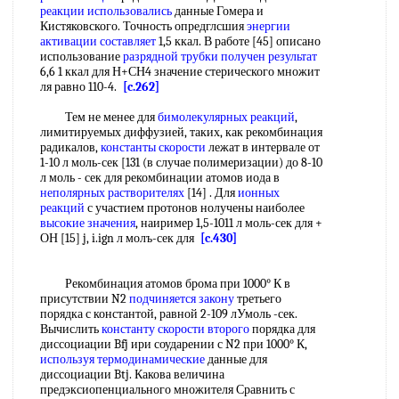
реакции использовались
данные Гомера и
Кистяковского. Точность опредглсшия
энергии
активации составляет
1,5 ккал. В работе [45] описано
использование
разрядной трубки
получен результат
6,6 1 ккал для Н+СН4 значение стерического множит
ля равно 110-4.
[c.262]
Тем не менее для
бимолекулярных реакций
,
лимитируемых диффузией, таких, как рекомбинация
радикалов,
константы скорости
лежат в интервале от
1-10 л моль-сек [131 (в случае полимеризации) до 8-10
л моль - сек для рекомбинации атомов иода в
неполярных растворителях
[14] . Для
ионных
реакций
с участием протонов нолучены наиболее
высокие значения
, наиример 1,5-1011 л моль-сек для +
ОН [15] j, i.ign л молъ-сек для
[c.430]
Рекомбинация атомов брома при 1000° К в
присутствии N2
подчиняется закону
третьего
порядка с константой, равной 2-109 лУмоль -сек.
Вычислить
константу скорости второго
порядка для
диссоциации Bfj ири соударении с N2 при 1000° К,
используя термодинамические
данные для
диссоциации Btj. Какова величина
предэксиопенциального множителя Сравнить с