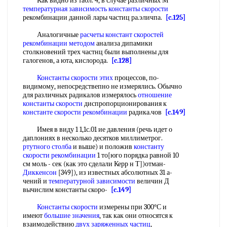
Как видно из табл. 4, в случае различных М
температурная зависимость константы скорости
рекомбинации данной лары частиц ра.эличпа.
[c.125]
Аналогичные
расчеты констант скоростей
рекомбинации методом
анализа дипамики
столкновений трех частнц были выполнены для
галогенов, а юта, кислорода.
[c.128]
Константы скорости этих
процессов, по-
видимому, непосредствепно не измерялись. Обычно
для различных радикалов измерялось
отношение
константы скорости
диспропорционирования к
константе скорости рекомбинации
радика.чов
[c.149]
Имея в виду 1 1,1с.01 ие давления (речь идет о
даплониях в несколько десятков миллиметрог.
ртутного столба
и выше) и положив
константу
скорости рекомбинации
1 то[юго порядка равной 10
см моль - сек (как это сделали Керр н Т])отман-
Диккенсон
[349]), из известных абсолютных 31 а-
чений и
температурной зависимости
величин Д
вычислим константы скоро-
[c.149]
Константы скорости
измерены при 300°С и
имеют
большие значения
, так как они относятся к
взаимодействию
двух
заряженных частиц
,