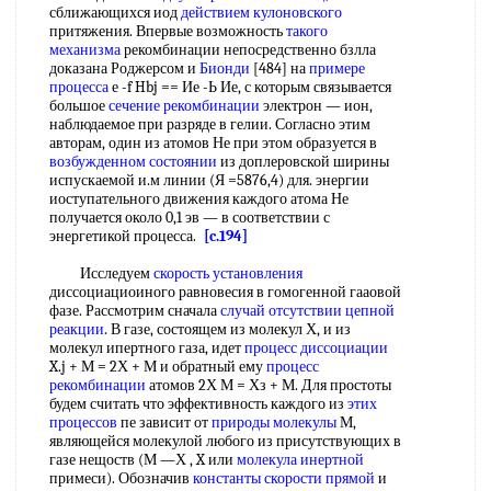
сближающихся иод
действием кулоновского
притяжения. Впервые возможность
такого
механизма
рекомбинации непосредственно бзлла
доказана Роджерсом и
Бионди
[484] на
примере
процесса
е -f Hbj == Ие -Ь Ие, с которым связывается
большое
сечение рекомбинации
электрон — ион,
наблюдаемое при разряде в гелии. Согласно этим
авторам, один из атомов Не при этом образуется в
возбужденном состоянии
из доплеровской ширины
испускаемой и.м линии (Я =5876,4) для. энергии
иоступательного движения каждого атома Не
получается около 0,1 эв — в соответствии с
энергетикой процесса.
[c.194]
Исследуем
скорость установления
диссоциациоиного равновесия в гомогенной гааовой
фазе. Рассмотрим сначала
случай отсутствии
цепной
реакции
. В газе, состоящем из молекул Х, и из
молекул ипертного газа, идет
процесс диссоциации
X.j + М = 2Х + М и обратный ему
процесс
рекомбинации
атомов 2Х М = Хз + М. Для простоты
будем считать что эффективность каждого из
этих
процессов
пе зависит от
природы молекулы
М,
являющейся молекулой любого из присутствующих в
газе нещоств (М —Х , X или
молекула инертной
примеси). Обозначив
константы скорости прямой
и