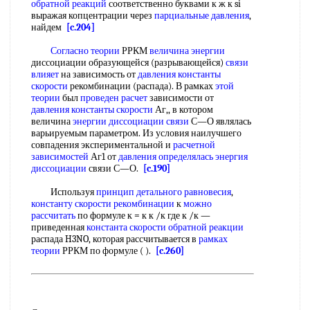
обратной реакций
соответственно буквами к ж к si
выражая копцентрации через
парциальные давления
,
найдем
[c.204]
Согласно теории
РРКМ
величина энергии
диссоциации образующейся (разрывающейся)
связи
влияет
на зависимость от
давления константы
скорости
рекомбинации (распада). В рамках
этой
теории
был
проведен расчет
зависимости от
давления константы скорости
Аг,, в котором
величина
энергии диссоциации связи
С—О являлась
варьируемым параметром. Из условия наилучшего
совпадения экспериментальной и
расчетной
зависимостей
Аг1 от
давления определялась
энергия
диссоциации
связи С—О.
[c.190]
Используя
принцип детального равновесия
,
константу скорости рекомбинации
к
можно
рассчитать
по формуле к = к к /к где к /к —
приведенная
константа скорости обратной реакции
распада H3NO, которая рассчитывается в
рамках
теории
РРКМ по формуле ( ).
[c.260]