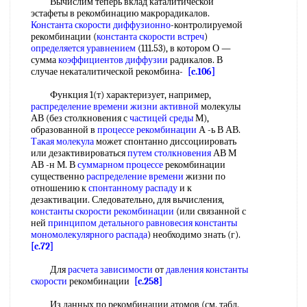
Вычислим теперь вклад каталитической
эстафеты в рекомбинацию макрорадикалов.
Константа скорости диффузионно
-контролируемой
рекомбинации (
константа скорости встреч
)
определяется уравнением
(111.53), в котором О —
сумма
коэффициентов диффузии
радикалов. В
случае некаталитической рекомбина-
[c.106]
Функция 1(т) характеризует, например,
распределение времени
жизни активной
молекулы
АВ (без столкновения с
частицей среды
М),
образованной в
процессе рекомбинации
А -ь В АВ.
Такая молекула
может спонтанно диссоциировать
или дезактивироваться
путем столкновения
АВ М
АВ -н М. В
суммарном процессе
рекомбинации
существенно
распределение времени
жизни по
отношению к
спонтанному распаду
и к
дезактивации. Следовательно, для вычисления,
константы скорости рекомбинации
(или связанной с
ней
принципом детального равновесия
константы
мономолекулярного распада
) необходимо знать (г).
[c.72]
Для
расчета зависимости
от
давления константы
скорости
рекомбинации
[c.258]
Из данных по рекомбинации атомов (см. табл.