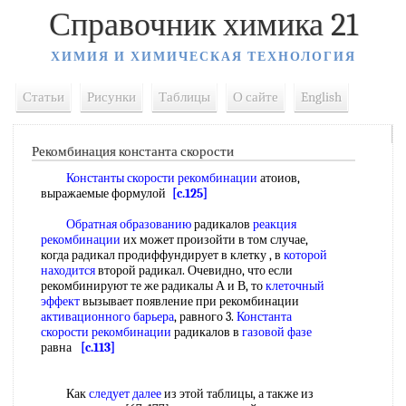
Справочник химика 21
ХИМИЯ И ХИМИЧЕСКАЯ ТЕХНОЛОГИЯ
Статьи
Рисунки
Таблицы
О сайте
English
Рекомбинация константа скорости
Константы скорости рекомбинации
атоиов,
выражаемые формулой
[c.125]
Обратная образованию
радикалов
реакция
рекомбинации
их может произойти в том случае,
когда радикал продиффундирует в клетку , в
которой
находится
второй радикал. Очевидно, что если
рекомбинируют те же радикалы А и В, то
клеточный
эффект
вызывает появление при рекомбинации
активационного барьера
, равного 3.
Константа
скорости рекомбинации
радикалов в
газовой фазе
равна
[c.113]
Как
следует далее
из этой таблицы, а также из