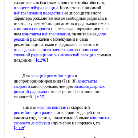
сравнительно быстрыми, для того чтобы обогнать
процесс нейтрализации
. Кроме того, при самой
нейтрализации вследствие
ее диссоциативного
характера рождаются новые свободные радикалы и,
поскольку рекомбинация атомов и радикалов имеет
константы скорости
на несколько порядков меньше,
чом
константы нейтрализации
, значительная
доля
реакций
радикалов с молекулами и сама
рекомбинация атомов и радикалов являются в
последовательности элементарных
процессов
сложной
радиационно-химической реакции
самыми
поздними.
[c.196]
Для
реакций рекомбинации
и
диспропорционирования (7) и (8)
константы
скорости
много больше, чем для
бимолекулярных
реакций радикала
с молекулами. Соотношение
скоростей
[c.47]
Так как
обычно константа
скорости 2
рекомбинации радика
.-лов, происходящей при
каждом соударении, значительно больше
константы
скорости диффузии
(примерно на порядок), то
[c.112]