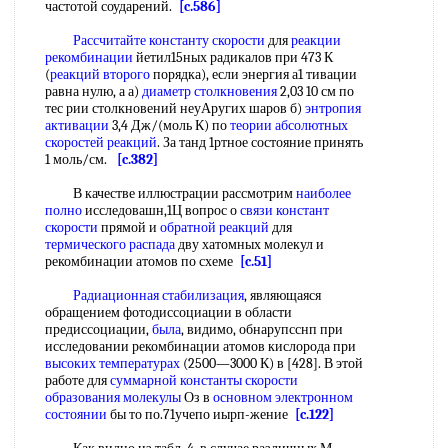
частотой соударений.
[c.586]
Рассчитайте константу скорости
для
реакции
рекомбинации
йетил15ных радикалов при 473 К
(
реакций второго
порядка), если энергия а1 тивации
равна нулю, а а)
диаметр столкновения
2,03 10 см по
тес рии столкновений неуАругих шаров б)
энтропия
активации
3,4 Дж/(моль К) по
теории абсолютных
скоростей реакций
. За танд 1ртное состояние принять
1 моль/см.
[c.382]
В качестве иллюстрации рассмотрим
наиболее
полно
исследовашн,1Ц вопрос о
связи констант
скорости
прямой и
обратной реакций
для
термического распада
дву хатомных молекул и
рекомбинации атомов по схеме
[c.51]
Радиационная стабилизация
, являющаяся
обращением фотодиссоциации в области
предиссоциации,
была
, видимо, обнарупсснп при
исследовании рекомбинации атомов кислорода при
высоких температурах
(2500—3000 К) в [428]. В этой
работе для
суммарной константы скорости
образования молекулы
Оз в
основном электронном
состоянии
бы то по.71учепо иырп-жение
[c.122]