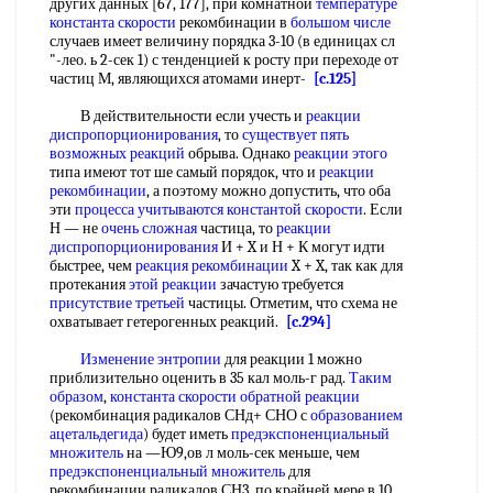
других данных [67, 177], при комнатной
температуре
константа скорости
рекомбинации в
большом числе
случаев имеет величину порядка 3-10 (в единицах сл
"-лео. ь 2-сек 1) с тенденцией к росту при переходе от
частиц М, являющихся атомами инерт-
[c.125]
В действительности если учесть и
реакции
диспропорционирования
, то
существует пять
возможных реакций
обрыва. Однако
реакции этого
типа имеют тот ше самый порядок, что и
реакции
рекомбинации
, а поэтому можно допустить, что оба
эти
процесса учитываются
константой скорости
. Если
Н — не
очень сложная
частица, то
реакции
диспропорционирования
И + X и Н + К могут идти
быстрее, чем
реакция рекомбинации
X + X, так как для
протекания
этой реакции
зачастую требуется
присутствие третьей
частицы. Отметим, что схема не
охватывает гетерогенных реакций.
[c.294]
Изменение энтропии
для реакции 1 можно
приблизительно оценить в 35 кал моль-г рад.
Таким
образом
,
константа скорости обратной реакции
(рекомбинация радикалов СНд+ СНО с
образованием
ацетальдегида
) будет иметь
предэкспоненциальный
множитель
на —Ю9,ов л моль-сек меньше, чем
предэкспоненциальный множитель
для
рекомбинации радикалов СН3, по крайней мере в 10