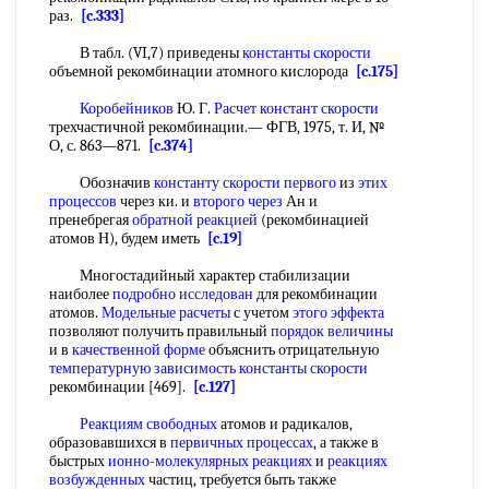
раз.
[c.333]
В табл. (VI,7) приведены
константы скорости
объемной рекомбинации атомного кислорода
[c.175]
Коробейников
Ю. Г.
Расчет констант скорости
трехчастичной рекомбинации.— ФГВ, 1975, т. И, №
О, с. 863—871.
[c.374]
Обозначив
константу скорости первого
из
этих
процессов
через ки. и
второго через
Ан и
пренебрегая
обратной реакцией
(рекомбинацией
атомов Н), будем иметь
[c.19]
Многостадийный характер стабилизации
наиболее
подробно исследован
для рекомбинации
атомов.
Модельные расчеты
с учетом
этого эффекта
позволяют получить правильный
порядок величины
и в
качественной форме
объяснить отрицательную
температурную зависимость константы скорости
рекомбинации [469].
[c.127]
Реакциям свободных
атомов и радикалов,
образовавшихся в
первичных процессах
, а также в
быстрых
ионно-молекулярных реакциях
и
реакциях
возбужденных
частиц, требуется быть также