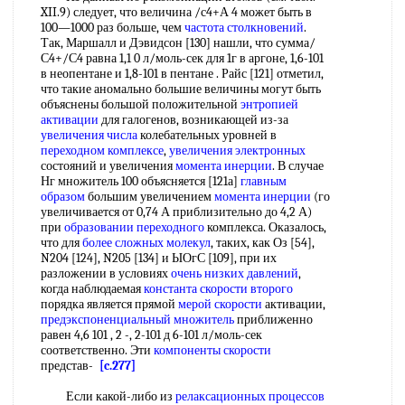
XII.9) следует, что величина /с4+А 4 может быть в
100—1000 раз больше, чем
частота столкновений
.
Так, Маршалл и Дэвидсон [130] нашли, что сумма/
С4+/С4 равна 1,1 0 л/моль-сек для 1г в аргоне, 1,6-101
в неопентане и 1,8-101 в пентане . Райс [121] отметил,
что такие аномально большие величины могут быть
объяснены большой положительной
энтропией
активации
для галогенов, возникающей из-за
увеличения числа
колебательных уровней в
переходном комплексе
,
увеличения электронных
состояний и увеличения
момента инерции
. В случае
Нг множитель 100 объясняется [121а]
главным
образом
большим увеличением
момента инерции
(го
увеличивается от 0,74 А приблизительно до 4,2 А)
при
образовании переходного
комплекса. Оказалось,
что для
более сложных молекул
, таких, как Оз [54],
N204 [124], N205 [134] и ЫОгС [109], при их
разложении в условиях
очень низких давлений
,
когда наблюдаемая
константа скорости второго
порядка является прямой
мерой скорости
активации,
предэкспоненциальный множитель
приближенно
равен 4,6 101 , 2 -, 2-101 д 6-101 л/моль-сек
соответственно. Эти
компоненты скорости
представ-
[c.277]
Если какой-либо из
релаксационных процессов