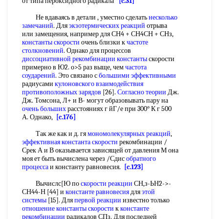
от типа пероксидного радикала
[c.31]
Не вдаваясь в детали , уместно сделать
несколько
замечаний
. Для
экзотермических реакций
отрыва
или замещения, например для СН4 + СН4СН + СНз,
константы скорости
очень близки к
частоте
столкновений
. Однако для процессов
диссоциативной рекомбинации константы
скорости
примерно в Ю2. о>5 раз выще, чем
частота
соударений
. Это связано с
большими эффективными
радиусами
кулоновского взаимодействия
противоположных зарядов
[26].
Согласно теории
Дж.
Дж. Томсона, Л+ и В- могут образовывать пару на
очень больших
расстояниях г йГ/е при 300° К г 500
А. Однако,
[c.176]
Так же как и д. гя
мономолекулярных реакций
,
эффективная константа скорости
рекомбинации /
Срек А и В оказывается зависящей от давления М она
моя ет быть вычислена через /Сдис
обратного
процесса
и константу равновесия.
[c.123]
Вычислс[Ю по
скорости реакции
СН,з-ЬН2->-
СН44-Н [44] и
константе равновесия
для
этой
системы
[15]. Для
первой реакции
известно только
отношение константы скорости
к
константе
рекомбинации
радикалов СПз. Для последней