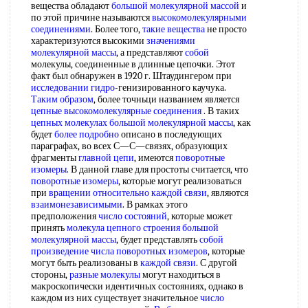
вещества обладают
большой молекулярной массой
и
по этой причине называются
высокомолекулярными
соединениями
. Более того,
такие вещества
не просто
характеризуются высокими
значениями
молекулярной массы
, а представляют
собой
молекулы, соединенные в длинные цепочки. Этот
факт был обнаружен в 1920 г. Штаудингером при
исследовании гидро
-генизированного каучука.
Таким образом
, более точньци названием является
цепные высокомолекулярные соединения
. В таких
цепных молекулах большой
молекулярной массы
, как
будет
более подробно
описано в последующих
параграфах, во всех С—С—связях, образующих
фрагменты
главной цепи
, имеются
поворотные
изомеры
. В данной главе для простоты считается, что
поворотные изомеры
, которые могут реализоваться
при
вращении относительно
каждой связи
, являются
взаимонезависимыми
. В рамках этого
предположения
число состояний
, которые может
принять
молекула цепного строения большой
молекулярной массы
, будет представлять
собой
произведение числа
поворотных изомеров
, которые
могут быть реализованы в
каждой связи
. С другой
стороны,
разные молекулы
могут находиться в
макроскопически идентичных состояниях, однако в
каждом из них существует значительное
число