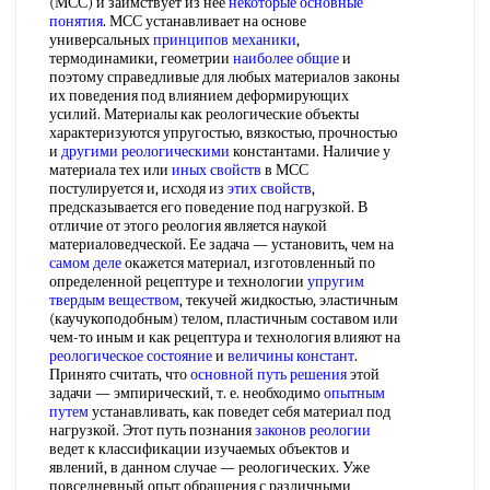
(МСС) и заимствует из нее
некоторые основные
понятия
. МСС устанавливает на основе
универсальных
принципов механики
,
термодинамики, геометрии
наиболее общие
и
поэтому справедливые для любых материалов законы
их поведения под влиянием деформирующих
усилий. Материалы как реологические объекты
характеризуются упругостью, вязкостью, прочностью
и
другими реологическими
константами. Наличие у
материала тех или
иных свойств
в МСС
постулируется и, исходя из
этих свойств
,
предсказывается его поведение под нагрузкой. В
отличие от этого реология является наукой
материаловедческой. Ее задача — установить, чем на
самом деле
окажется материал, изготовленный по
определенной рецептуре и технологии
упругим
твердым веществом
, текучей жидкостью, эластичным
(каучукоподобным) телом, пластичным составом или
чем-то иным и как рецептура и технология влияют на
реологическое состояние
и
величины констант
.
Принято считать, что
основной путь решения
этой
задачи — эмпирический, т. е. необходимо
опытным
путем
устанавливать, как поведет себя материал под
нагрузкой. Этот путь познания
законов реологии
ведет к классификации изучаемых объектов и
явлений, в данном случае — реологических. Уже
повседневный опыт обращения с различными