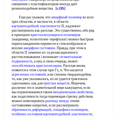
смешении с пластификатором иногда дает
резиноподобные вещества.
[c.135]
Еще раз укажем, что
аморфный полимер
во всех
трех областях, в частности, в области
каучукоподобной эластичности
II, надлежит
рассматривать как расплав. Это существенно, ибо ряд
в принципе
кристаллизующихся полимеров
(например, полиэтилен-терефталат) можно быстрым
переохлаждением перевести в стеклообразное и
вполне
аморфное состояние
. Правда, при этом в
области II (именно из-за релаксационного
расстекловывания ) возникает
сегментальная
подвижность
, а она, в свою очередь, может
способствовать кристаллизации
. Расплав вновь
появится в этом случае при Гх, п. Что касается
агрегатных состояний
, или степени твердоподобия,
то, как уже указывалось, их не удается трактовать
однозначно, как для
простых веществ
. Впрочем,
различие это в значительной мере кажущееся, если
мы ограничиваемся таким
механическим свойством
,
как податливость тогда перемещая стрелку действия,
можно нивелировать
разницу между
этими
состояниями напротив, если рассматривать
обратимость деформаций
,
специфика полимеров
,
особенно состояния
каучукоподобной эластичности
,