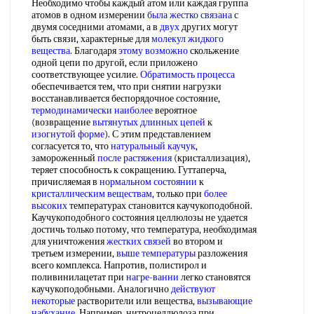
Необходимо чтобы каждый атом или каждая группа
атомов в одном измерении
была
жестко связана
с
двумя соседними атомами, а в
двух
других могут
быть связи, характерные для
молекул жидкого
вещества
. Благодаря
этому возможно
скольжение
одной цепи по другой, если приложено
соответствующее усилие.
Обратимость процесса
обеспечивается тем, что при снятии нагрузки
восстанавливается беспорядочное состояние,
термодинамически наиболее
вероятное
(возвращение
вытянутых длинных цепей
к
изогнутой форме
). С этим представлением
согласуется то, что
натуральный каучук
,
замороженный
после растяжения
(кристаллизация),
теряет способность к сокращению. Гуттаперча,
причисляемая в
нормальном состоянии
к
кристаллическим веществам
, только при
более
высоких
температурах становится каучукоподобной.
Каучукоподобного состояния целлюлозы не удается
достичь только потому, что температура, необходимая
для уничтожения
жестких связей
во втором и
третьем измерении,
выше температуры
разложения
всего комплекса. Напротив, полистирол и
поливинилацетат при
нагре-ванни
легко становятся
каучукоподобными. Аналогично
действуют
некоторые
растворители или вещества,
вызывающие
набухание
. Например, нитроцеллюлоза при