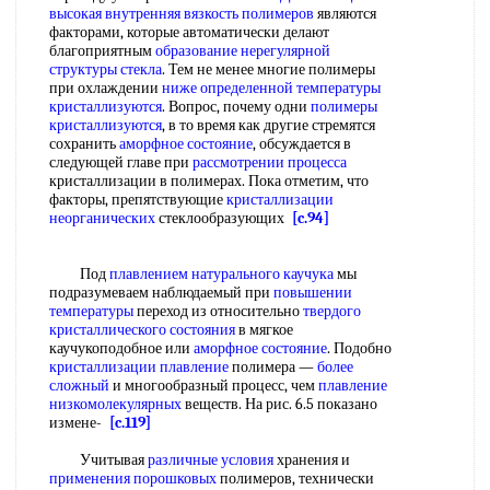
высокая внутренняя
вязкость полимеров
являются
факторами, которые автоматически делают
благоприятным
образование нерегулярной
структуры стекла
. Тем не менее многие полимеры
при охлаждении
ниже определенной
температуры
кристаллизуются
. Вопрос, почему одни
полимеры
кристаллизуются
, в то время как другие стремятся
сохранить
аморфное состояние
, обсуждается в
следующей главе при
рассмотрении процесса
кристаллизации в полимерах. Пока отметим, что
факторы, препятствующие
кристаллизации
неорганических
стеклообразующих
[c.94]
Под
плавлением натурального каучука
мы
подразумеваем наблюдаемый при
повышении
температуры
переход из относительно
твердого
кристаллического состояния
в мягкое
каучукоподобное или
аморфное состояние
. Подобно
кристаллизации плавление
полимера —
более
сложный
и многообразный процесс, чем
плавление
низкомолекулярных
веществ. На рис. 6.5 показано
измене-
[c.119]
Учитывая
различные условия
хранения и
применения порошковых
полимеров, технически