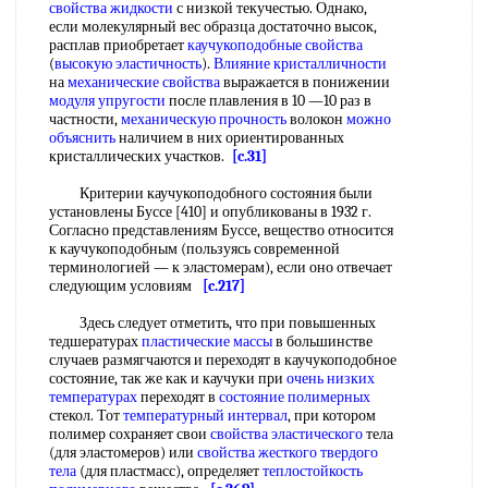
свойства жидкости
с низкой текучестью. Однако,
если молекулярный вес образца достаточно высок,
расплав приобретает
каучукоподобные свойства
(
высокую эластичность
).
Влияние кристалличности
на
механические свойства
выражается в понижении
модуля упругости
после плавления в 10 —10 раз в
частности,
механическую прочность
волокон
можно
объяснить
наличием в них ориентированных
кристаллических участков.
[c.31]
Критерии каучукоподобного состояния были
установлены Буссе [410] и опубликованы в 1932 г.
Согласно представлениям Буссе, вещество относится
к каучукоподобным (пользуясь современной
терминологией — к эластомерам), если оно отвечает
следующим условиям
[c.217]
Здесь следует отметить, что при повышенных
тедшературах
пластические массы
в большинстве
случаев размягчаются и переходят в каучукоподобное
состояние, так же как и каучуки при
очень низких
температурах
переходят в
состояние полимерных
стекол. Тот
температурный интервал
, при котором
полимер сохраняет свои
свойства эластического
тела
(для эластомеров) или
свойства жесткого
твердого
тела
(для пластмасс), определяет
теплостойкость