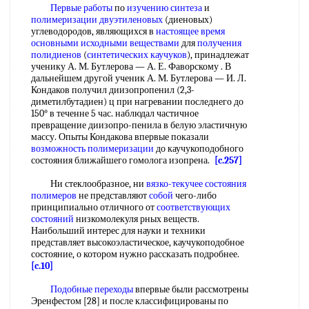
Первые работы
по
изучению синтеза
и
полимеризации двуэтиленовых
(диеновых)
углеводородов, являющихся в
настоящее время
основными исходными веществами
для
получения
полидиенов
(
синтетических каучуков
), принадлежат
ученику А. М. Бутлерова — А. Е. Фаворскому . В
дальнейшем другой ученик А. М. Бутлерова — И. Л.
Кондаков получил диизопропенил (2,3-
диметилбутадиен) ц при нагревании последнего до
150° в теченне 5 час. наблюдал частичное
превращение диизопро-пенила в белую эластичную
массу. Опыты Кондакова впервые показали
возможность полимеризации
до каучукоподобного
состояния ближайшего гомолога изопрена.
[c.257]
Ни стеклообразное, ни
вязко-текучее состояния
полимеров
не представляют
собой
чего-либо
принципиально отличного от
соответствующих
состояний
низкомолекуля рных веществ.
Наибольший интерес для науки и техники
представляет высокоэластическое, каучукоподобное
состояние, о котором нужно рассказать подробнее.
[c.10]
Подобные переходы
впервые были рассмотрены
Эренфестом [28] и после классифицированы по