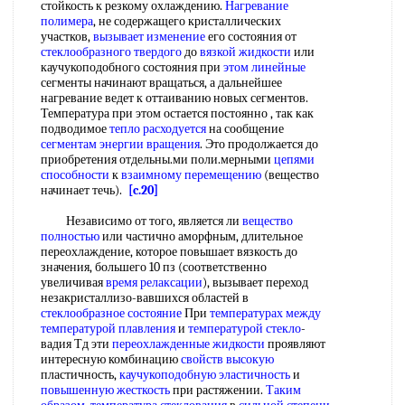
стойкость к резкому охлаждению.
Нагревание
полимера
, не содержащего кристаллических
участков,
вызывает изменение
его состояния от
стеклообразного твердого
до
вязкой жидкости
или
каучукоподобного состояния при
этом линейные
сегменты начинают вращаться, а дальнейшее
нагревание ведет к оттаиванию новых сегментов.
Температура при этом остается постоянно , так как
подводимое
тепло расходуется
на сообщение
сегментам энергии вращения
. Это продолжается до
приобретения отдельны.ми поли.мерными
цепями
способности
к
взаимному перемещению
(вещество
начинает течь).
[c.20]
Независимо от того, является ли
вещество
полностью
или частично аморфным, длительное
переохлаждение, которое повышает вязкость до
значения, большего 10 пз (соответственно
увеличивая
время релаксации
), вызывает переход
незакристаллизо-вавшихся областей в
стеклообразное состояние
При
температурах между
температурой плавления
и
температурой стекло
-
вадия Тд эти
переохлажденные жидкости
проявляют
интересную комбинацию
свойств высокую
пластичность,
каучукоподобную эластичность
и
повышенную жесткость
при растяжении.
Таким