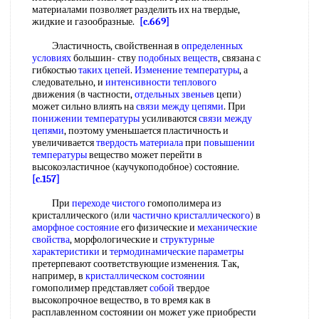
материалами позволяет разделить их на твердые,
жидкие и газообразные.
[c.669]
Эластичность, свойственная в
определенных
условиях
большин- ству
подобных веществ
, связана с
гибкостью
таких цепей
.
Изменение температуры
, а
следовательно, и
интенсивности теплового
движения (в частности,
отдельных звеньев
цепи)
может сильно влиять на
связи между цепями
. При
понижении температуры
усиливаются
связи между
цепями
, поэтому уменьшается пластичность и
увеличивается
твердость материала
при
повышении
температуры
вещество может перейти в
высокоэластичное (каучукоподобное) состояние.
[c.157]
При
переходе чистого
гомополимера из
кристаллического (или
частично кристаллического
) в
аморфное состояние
его физические и
механические
свойства
, морфологические и
структурные
характеристики
и
термодинамические параметры
претерпевают соответствующие изменения. Так,
например, в
кристаллическом состоянии
гомополимер представляет
собой
твердое
высокопрочное вещество, в то время как в
расплавленном состоянии он может уже приобрести