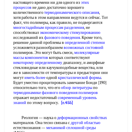
настоящего времени ни для одного из
этих
процессов
не дано достаточно хорошего
количественного
термодинамического описания
,
хотя работы в этом направлении ведутся и сейчас. Тот
факт, что полимеры, как правило, не подвергаются
многостадийным процессам разделения
, не
способствовал
экономическому стимулированию
исследований их
фазового поведения
. Кроме того,
решение данной проблемы в
определенной степени
усложняется разнообразием
возможных состояний
полимеров. Это могут быть смеси,
молекулярные
массы компонентов
которых соответствуют
некоторому определенному
диапазону, и аморфные
стекловидные или каучукоподобные вещества, или
же в зависимости от температуры и предыстории они
могут
иметь более
одной
кристаллической формы
.
Будет уместно процитировать замечание Бонди [190]
относительно того, что его
обзор литературы
по
термодинамике фазового
поведения полимеров
отражает недостаточный
современный уровень
знаний
по этому вопросу.
[c.455]
Реология — наука о
деформационных свойствах
материалов. Она тесно связана с
другой областью
естествознания —
механикой сплошной среды