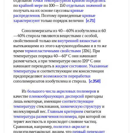
отдельной
точки температурной
кривой определять
по
крайней мере
по 100— 150
отдельных значений
и
получать на их основе гауссовы
кривые
распределения
. Поэтому приведенные
кривые
характеризуют
только порядок величин
[c.71]
Сонолимеризаты из 40—60% изобутилена и 60
—40% стирола тявляются веществами с особой,
свойственной только им
внутренней вязкостью
и
вытекающими из этого каучукоподобными и в то же
время
термопластичными свойствами
[326]. При
температурах порядка 40—60° С они начинают
размягчаться, а при температуре около 120° С они
начинают переходить в
жидкое состояние
.
Указанные
температуры
и соответствующие им консистенции
предопределяют
возможности переработки
сополимеризатов изобутилена и стирола.
[c.250]
Из
большого числа
акриловых полимеров
в
качестве
пленкообразующих дисперсий
пригодны
лишь некоторые, имеющие
соответствующие
температуру
стеклования,
химическую структуру
и
молекулярный вес.
Главным критерием
считается
температура размягчения полимера
, при которой он
теряет жесткость и происходит слияние частиц.
Сравнивая, например,
полиэтил-акрилат
и
полиэтилметакрилат, видим, что
первый переходит