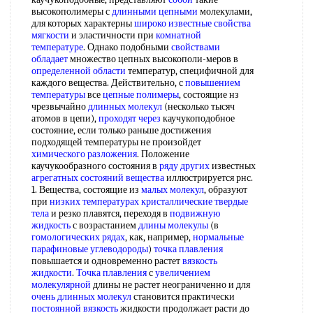
высокополимеры с
длинными цепными
молекулами,
для которых характерны
широко известные
свойства
мягкости
и эластичности при
комнатной
температуре
. Однако подобными
свойствами
обладает
множество цепных высокополи-меров в
определенной области
температур, специфичной для
каждого вещества. Действительно, с
повышением
температуры
все
цепные полимеры
, состоящие нз
чрезвычайно
длинных молекул
(несколько тысяч
атомов в цепи),
проходят через
каучукоподобное
состояние, если только раньше достижения
подходящей температуры не произойдет
химического разложения
. Положение
каучукообразного состояния в
ряду других
известных
агрегатных состояний вещества
иллюстрируется рнс.
1. Вещества, состоящие из
малых молекул
, образуют
при
низких температурах
кристаллические твердые
тела
и резко плавятся, переходя в
подвижную
жидкость
с возрастанием
длины молекулы
(в
гомологических рядах
, как, например,
нормальные
парафиновые углеводороды
)
точка плавления
повышается и одновременно растет
вязкость
жидкости
.
Точка плавления
с
увеличением
молекулярной
длины не растет неограниченно и для
очень длинных молекул
становится практически
постоянной вязкость
жидкости продолжает расти до