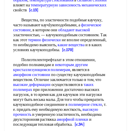
образом
,
температура стеклования
в
сильной степени
влияет на
температурную зависимость механических
свойств
[c.13]
Вещества, по эластичности подобные каучуку,
часто называют кауч1укоподобными, а
физическое
состояние
, в котором они
обладают высокой
эластичностью, — каучукоподобным состоянием. Так
как этот
термин физически
не вполне определенный,
то необходимо выяснить,
какие вещества
и в каких
условиях каучукоподобны.
[c.170]
Полиэтилентерефталат в этом отношении,
подобно полиамидам и
некоторым другим
кристаллизующимся полимерам
, является в
аморфном состоянии
по существу каучукоподобным
веществом. Отличие заключается только в том, что
высокие деформации
осуществляются в
таких
полимерах
при приложеиии достаточно высоких
нагрузок, в то время как для каучуков эти нагрузки
могут быть весьма малы. Для того чтобы превратить
каучукоподобное соединение в
полимерное стекло
, т.
е. придать ему необходимую жесткость,
высокую
прочность
и умеренную эластичность, необходима
двухсторонняя растяжка
аморфной пленки
и
последующая тепловая обработка.
[c.34]