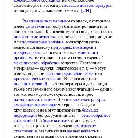
кожеподобное состояния
. Каучукоподобное
состояние достигается при
повышении температуры
,
приводящем к размягчению кожи .
[c.14]
Различные полимерные
материалы, с которыми
имеет
дело техника
,, могут быть изотропными или
анизотропными. К последним относятся, в частности,
волокнистые вещества
, как целлюлоза, полиамидные
или
полиэфирные волокна
. Анизотропия этих
веществ создается у
природных полимеров
в
процессе роста
растительного или
животного
организма
, в технике — путем соответствующей
механической обработки
вещества. Изотропные
материалы — каучуки, пластмассы и т. д. — могут
иметь аморфное,
частично кристаллическое
или
кристаллическое строение
. В зависимости от
внешних условий
— от температуры и давления, а
также от временного режима эксплуатации — один и
тот же полимер может существовать в трех
различных состояниях
. При
низких температурах
аморфные полимерные
материалы обладают
хрупкостью и не могут претерпевать
больших
деформаций
без разрушения. Это —
стеклообразное
состояние
. При
более высоких
температурах,,
превышающих так называемую
температуру
стеклования
, различную для
разных веществ
и
существенно зависящую от временного режима