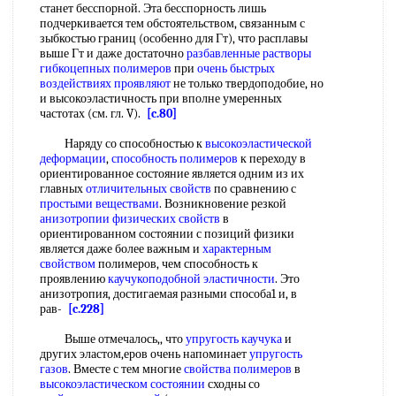
станет бесспорной. Эта бесспорность лишь
подчеркивается тем обстоятельством, связанным с
зыбкостью границ (особенно для Гт), что расплавы
выше Гт и даже достаточно
разбавленные растворы
гибкоцепных полимеров
при
очень быстрых
воздействиях проявляют
не только твердоподобие, но
и высокоэластичность при вполне умеренных
частотах (см. гл. V).
[c.80]
Наряду со способностью к
высокоэластической
деформации
,
способность полимеров
к переходу в
ориентированное состояние является одним из их
главных
отличительных свойств
по сравнению с
простыми веществами
. Возникновение резкой
анизотропии физических свойств
в
ориентированном состоянии с позиций физики
является даже более важным и
характерным
свойством
полимеров, чем способность к
проявлению
каучукоподобной эластичности
. Это
анизотропия, достигаемая разными способа1 и, в
рав-
[c.228]
Выше отмечалось,, что
упругость каучука
и
других эластом,еров очень напоминает
упругость
газов
. Вместе с тем многие
свойства полимеров
в
высокоэластическом состоянии
сходны со