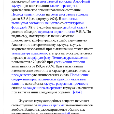
характерной
рентгенограммой волокна
.
Аморфный
каучук
при вытягивании
также переходит
в
кристаллическое ориентированное состояние.
Период идентичности
на
рентгенограмме волокна
равен 8,2 А [см. формулу (42)]. В
полностью
вытянутом
состоянии вещество
со
структурной
формулой
(42) г t -кoнфигypaция
двойной связи
)
должно обладать
периодом идентичности
9,15 А. По-
видимому, молекулярные цени имеют не
плоскостную конфигурацию, а слабо скрученную.
Аналогично замороженному каучуку, каучук,
закристаллизованный при вытягивании, также имеет
температуру плавления
, т. е. для него осуществляется
переход в
аморфную фазу
.
Температура плавления
повышается с 20 до 90° при
увеличении степени
вытягивания от 150 до 700%. При вытягивании
изменяется не величина и характер кристаллитов, а
прежде всего
увеличивается их число.
Повышение
содержания
кристаллической фракции
оказывает
влияние
на свойства
каучука разрывная прочность
сильно
охлажденного аморфного
каучука изменяется
при вытягивании следующим образом
[c.84]
Изучение каучукоподобных веществ не может
быть отделено от
изучения цепных
выеокополимеров
вообще. Вещества, рассматриваемые обычно как
каучукоподобные, представляют
собой
такие