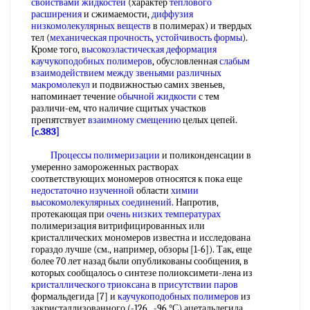
свойствами жидкостей
(характер
теплового
расширения
и сжимаемости,
диффузия
низкомолекулярных веществ
в полимерах) и твердых
тел (
механическая прочность
,
устойчивость формы
).
Кроме того,
высокоэластическая деформация
каучукоподобных полимеров
, обусловленная
слабым
взаимодействием
между звеньями
различных
макромолекул
и подвижностью самих звеньев,
напоминает течение
обычной жидкости
с тем
различи-ем, что наличие сщитых участков
препятствует
взаимному смещению
целых цепей.
[c.383]
Процессы полимеризации
и поликонденсации в
умеренно замороженных растворах
соответствующих мономеров относятся к пока еще
недостаточно изученной
области
химии
высокомолекулярных соединений
. Напротив,
протекающая при
очень низких температурах
полимеризация витрифицированных или
кристаллических мономеров известна и исследована
гораздо лучше (см., например, обзоры [1-6]). Так, еще
более 70 лет назад были опубликованы сообщения, в
которых сообщалось о синтезе полиоксимети-лена из
кристаллического триоксана
в
присутствии паров
формальдегида [7] и
каучукоподобных полимеров
из
закристаллизованного (-126...-96 °С) ацетальдегида