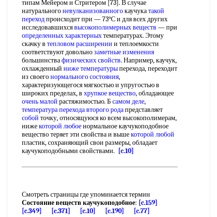
типам Мейером и Стритером [73]. В случае
натурального
невулканизованного
каучука
такой
переход
происходит при — 73°С и для всех других
исследовавшихся
высокополимерных веществ
— при
определенных характерных
температурах. Этому
скачку в
тепловом расширении
и теплоемкости
соответствуют довольно
заметные изменения
большинства
физических свойств
. Например, каучук,
охлажденный
ниже температуры
перехода, переходит
из своего
нормального состояния
,
характеризующегося мягкостью и упругостью в
широких пределах, в
хрупкое вещество
, обладающее
очень малой
растяжимостью. Б
самом деле
,
температура перехода второго рода
представляет
собой
точку, относящуюся ко всем высокополимерам,
ниже
которой любое
нормальное каучукоподобное
вещество теряет эти свойства и выше
которой любой
пластик, сохраняющий свои размеры, обладает
каучукоподобными свойствами.
[c.10]
Смотреть страницы где упоминается термин
Состояние веществ каучукоподобное
:
[c.159]
[c.349]
[c.371]
[c.10]
[c.190]
[c.77]