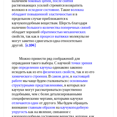
наличием
боковых цепей
,
после снятия
растягивающих усилий стремятся возвратить
волокно в
исходное состояние
. Такие
волокна
обладают
повышенной эластичностью
и в
предельном случае приближаются к
каучукоподобным веществам. Шерсть благодаря
наличию
большого количества
поперечных связей
обладает хорошей
обратимостью механических
свойств, так как в
процессе вытяжки
молекулы не
могут заметно сдвигаться одна относительно
другой.
[c.104]
Можно привести ряд соображений для
оправдания такого выбора. С научной
точки зрения
при
определении каучука
одинаково законно
исходить как из его
физических свойств
, так и из его
химического строения
. В
самом деле
, в
настоящей
работе
мы чаще будем сталкиваться с
основными
структурными представлениями
, в которых все
каучуки могут рассматриваться существенно
подобными, чем с более детализированными
специфическими чертами, которыми каучуки
отличаются один
от другого. Мы будем обращать
внимание
главным образом
на
каучукоподобную
упругость
как на явление, связанное с
каучукоподобным состоянием вещества, которое, как