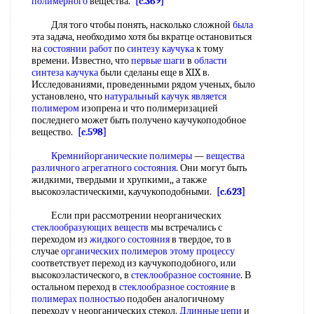
полимерного
вещества.
[c.369]
Для того чтобы понять, насколько сложной
была
эта задача, необходимо хотя бы вкратце остановиться
на
состоянии работ
по
синтезу каучука
к тому
времени. Известно, что
первые шаги
в
области
синтеза каучука
были сделаны еще в XIX в.
Исследованиями, проведенными рядом ученых, было
установлено, что
натуральный каучук
является
полимером
изопрена и что полимеризацией
последнего может быть получено каучукоподобное
вещество.
[c.598]
Кремнийорганические полимеры
—
вещества
различного агрегатного состояния
. Они могут быть
жидкими, твердыми и хрупкими,, а также
высокоэластическими, каучукоподобными.
[c.623]
Если при рассмотрении неорганических
стеклообразующих веществ
мы встречались с
переходом из
жидкого состояния
в твердое, то в
случае
органических полимеров
этому процессу
соответствует переход из каучукоподобного, или
высокоэластического, в
стеклообразное состояние
. В
остальном переход в
стеклообразное состояние
в
полимерах полностью
подобен аналогичному
переходу у неорганических стекол.
Длинные цепи
и