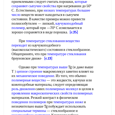
приемлемыми следует считать порошки,
которые
сохраняют
сыпучие свойства
при нагревании до 50°
С . Естественно, при
низких температурах
большее
число
веществ может находиться в сыпучем
состоянии. В качестве примера можно привести
полиизобутилен — липкий,
каучукоподобный
полимер
, который при —70° С измельчается и
хорошо сохраняется в виде порошка.
[c.25]
При
температуре стеклования
вещество
переходит
из каучукоподобного
(высокоэластического) состояния в стеклообразное.
Общепринято, что при
температуре стеклования
броуновское движе-
[c.13]
Однако при
температурах выше
Tg (и даже выше
Т )
цепное строение
макромолекул заметно влияет на
их
механическое поведение
. Из того, что обычно
полимерные вещества
— это жидкости, каучуки или
кожеподобные материалы, следует определяющая
роль движения
самих
полимерных молекул
в целом в
проявлении макроскопических
свойств полимерных
материалов. Резкий контраст в физическом
поведении полимеров
при
температурах ниже
и
незначительно выше Tg побуждает использовать
специальные термины
— стеклообразное и