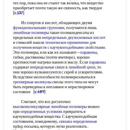
тех пор, пока она не станет так велика, что вещество
приобретает почти такую же связность, как твердое
[c.137]
Из спиртов и кислот, обладающих двумя
функциональными группами
, получаются лишь
линейные полимеры
такие поликонденсаты из
предельных или
непредельных двухосновных кислот
и гликолей нашли
техническое применение
для
получения веществ
с
каучукоподобными свойствами
.
Эти полимеры, или как их называют—
параконы
,
гибки, растяжимы (почти вчетверо), хорошо
противостоят нагрева-ванию и маслу. Если
параконы
содержат
непредельные связи
в
линейной цепи
, то
они хорошо вулканизуются с серой и ускорителями.
Вследствие неспособности полимеризоваться в
трехмерные молекулы
смолы этого типа не могут
быть переведены в неплавкое и нерастворимое
состояние
[c.489]
Считают, что все достаточно
высокомолекулярные линейные полимеры
можно
при
определенных условиях
превратить в
каучукоподобные вещества. С каучукоподобным
состоянием, повидимому,
связана определенная
пр1ед-посылка, которую легко реализовать .