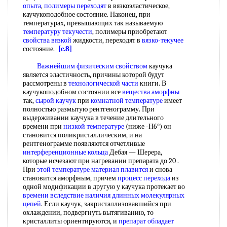
опыта
,
полимеры переходят
в вязкоэластическое,
каучукоподобное состояние. Наконец, при
температурах, превышающих так называемую
температуру текучести
, полимеры приобретают
свойства вязкой
жидкости, переходят в
вязко-текучее
состояние.
[c.8]
Важнейшим физическим свойством
каучука
является эластичность, причины которой будут
рассмотрены в
технологической части
книги. В
каучукоподобном состоянии все
вещества аморфны
так,
сырой каучук
при
комнатной температуре
имеет
полностью размытую рентгенограмму. При
выдерживании каучука в течение длительного
времени при
низкой температуре
(ниже -Н6°) он
становится поликристаллическим, и на
рентгенограмме появляются отчетливые
интерференционные кольца
Дебая — Шерера,
которые исчезают при нагревании препарата до 20 .
При
этой температуре
материал плавится
и снова
становится аморфным, причем
процесс перехода
из
одной модификации в другую у каучука протекает во
времени вследствие наличия
длинных молекулярных
цепей
. Если каучук, закристаллизовавшийся при
охлаждении, подвергнуть вытягиванию, то
кристаллиты ориентируются, и
препарат обладает