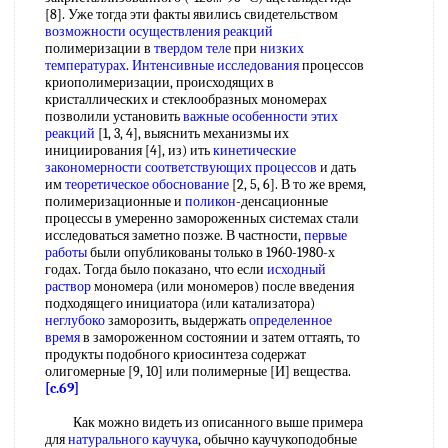
[8]. Уже тогда эти факты явились свидетельством
возможности осуществления реакций
полимеризации в
твердом теле
при
низких
температурах
.
Интенсивные исследования
процессов
криополимеризации, происходящих в
кристаллических и стеклообразных мономерах
позволили установить
важные особенности
этих
реакций
[1, 3, 4], выяснить механизмы их
инициирования [4], из) ить
кинетические
закономерности
соответствующих процессов
и дать
им
теоретическое обоснование
[2, 5, 6]. В то же время,
полимеризационные и
поликон
-денсационные
процессы в умеренно замороженных системах стали
исследоваться заметно позже. В частности,
первые
работы
были опубликованы только в 1960-1980-х
годах. Тогда было показано, что если
исходный
раствор
мономера (или мономеров) после введения
подходящего инициатора (или катализатора)
неглубоко
заморозить, выдержать
определенное
время
в замороженном состоянии и затем оттаять, то
продукты подобного криосинтеза содержат
олигомерные [9, 10] или полимерные [И] вещества.
[c.69]
Как можно видеть из описанного выше примера
для
натурального каучука
, обычно каучукоподобные