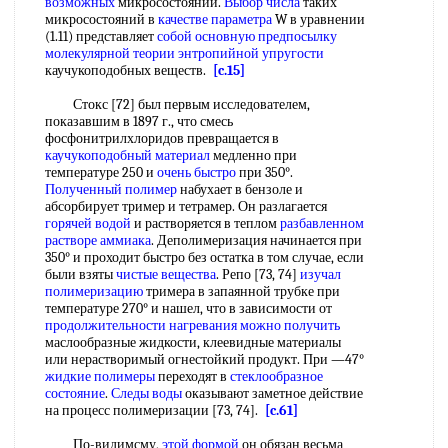
возможных
микросостояний.
Выбор числа
таких
микросостояний в
качестве параметра
W в уравнении
(1.11) представляет
собой
основную предпосылку
молекулярной теории
энтропийной упругости
каучукоподобных веществ.
[c.15]
Стокс [72] был первым исследователем,
показавшим в 1897 г., что смесь
фосфонитрилхлоридов превращается в
каучукоподобный материал
медленно при
температуре 250 и
очень быстро
при 350°.
Полученный полимер
набухает в бензоле и
абсорбирует тример и тетрамер. Он разлагается
горячей водой
и растворяется в теплом
разбавленном
растворе аммиака
. Деполимеризация начинается при
350° и проходит быстро без остатка в том случае, если
были взяты
чистые вещества
. Репо [73, 74]
изучал
полимеризацию
тримера в запаянной трубке при
температуре 270° и нашел, что в зависимости от
продолжительности нагревания
можно получить
маслообразные жидкости, клеевидные материалы
или нерастворимый огнестойкий продукт. При —47°
жидкие полимеры
переходят в
стеклообразное
состояние
.
Следы воды
оказывают заметное действие
на процесс полимеризации [73, 74].
[c.61]
По-видимсму,
этой формой
он обязан весьма