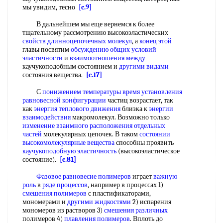
мы увидим, тесно
[c.9]
В дальнейшем мы еще вернемся к более
тщательному рассмотрению высокоэластических
свойств длинноцепочечных молекул
, а
конец этой
главы посвятим
обсуждению общих
условий
эластичности
и
взаимоотношения между
каучукоподобным состоянием и
другими видами
состояния вещества.
[c.17]
С
понижением температуры
время установления
равновесной конфигурации
частиц возрастает, так
как
энергия теплового движения
близка к
энергии
взаимодействия
макромолекул. Возможно только
изменение взаимного расположения
отдельных
частей
молекулярных цепочек. В таком
состоянии
высокомолекулярные вещества
способны проявить
каучукоподобную эластичность
(высокоэластическое
состояние).
[c.81]
Фазовое равновесие полимеров
играет
важную
роль
в
ряде процессов
, например в процессах 1)
смешения полимеров
с пластификаторами,
мономерами и
другими жидкостями
2) испарения
мономеров из растворов 3)
смешения различных
полимеров 4)
плавления полимеров
. Вплоть до