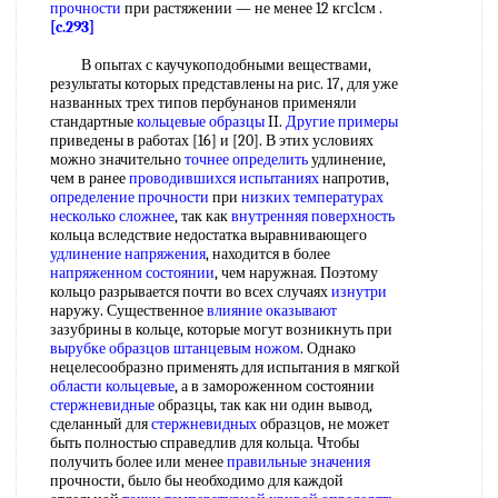
прочности
при растяжении — не менее 12 кгс1см .
[c.293]
В опытах с каучукоподобными веществами,
результаты которых представлены на рис. 17, для уже
названных трех типов пербунанов применяли
стандартные
кольцевые образцы
II.
Другие примеры
приведены в работах [16] и [20]. В этих условиях
можно значительно
точнее определить
удлинение,
чем в ранее
проводившихся испытаниях
напротив,
определение прочности
при
низких температурах
несколько сложнее
, так как
внутренняя поверхность
кольца вследствие недостатка выравнивающего
удлинение напряжения
, находится в более
напряженном состоянии
, чем наружная. Поэтому
кольцо разрывается почти во всех случаях
изнутри
наружу. Существенное
влияние оказывают
зазубрины в кольце, которые могут возникнуть при
вырубке образцов штанцевым ножом
. Однако
нецелесообразно применять для испытания в мягкой
области кольцевые
, а в замороженном состоянии
стержневидные
образцы, так как ни один вывод,
сделанный для
стержневидных
образцов, не может
быть полностью справедлив для кольца. Чтобы
получить более или менее
правильные значения
прочности, было бы необходимо для каждой