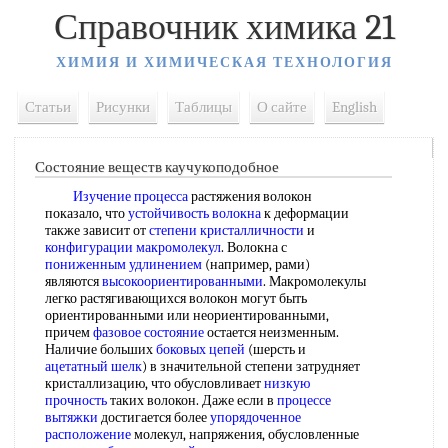
Справочник химика 21
ХИМИЯ И ХИМИЧЕСКАЯ ТЕХНОЛОГИЯ
Статьи
Рисунки
Таблицы
О сайте
English
Состояние веществ каучукоподобное
Изучение процесса
растяжения волокон
показало, что
устойчивость волокна
к деформации
также зависит от
степени кристалличности
и
конфигурации макромолекул
. Волокна с
пониженным удлинением
(например, рами)
являются
высокоориентированными
. Макромолекулы
легко растягивающихся волокон могут быть
ориентированными или неориентированными,
причем
фазовое состояние
остается неизменным.
Наличие больших
боковых цепей
(шерсть и
ацетатный шелк
) в значительной степени затрудняет
кристаллизацию, что обусловливает
низкую
прочность
таких волокон. Даже если в
процессе
вытяжки
достигается более
упорядоченное
расположение
молекул, напряжения, обусловленные