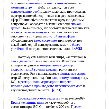
близкому
взаимному расположению
объемистых
метильных групп
. Действительно, при всех
конформациях этой
молекулы должно происходить
перекрывание общепринятых ван-дер-ваальсовых
сфер. Полиизобутилен является каучукоподобным
веществом и обладает в высшей степени
гибкой
цепью
. По-видимому, это обстоятельство связано, как
и в
натуральном каучуке
, с тем, что различные
отклонения от нормально
устойчивых форм
обусловливают
такое состояние
, при котором нет
какой-либо одной конформации, заметно
более
устойчивой
по сравнению с остальными.
[c.305]
Поэтому сам в1инил0вый спирт, как таковой, в
свободном состоянии
не известен. Известны лишь
его производные, в
которых атом
водорода
гидроксильной группы замещен
различными
радикалами. Эти так называемые
виниловые эфиры
(стр. 83) вступают, подобно
хлористому винилу
(стр.
132), в
реакции полимеризации
и
широко
используются
в
производстве пластических масс
и
каучукоподобных веществ.
[c.161]
Содержание сухого вещества
— не менее 60%.
Время желатинизации
до каучукоподобного
состояния при 150° С — не более 200 сек.
Предел