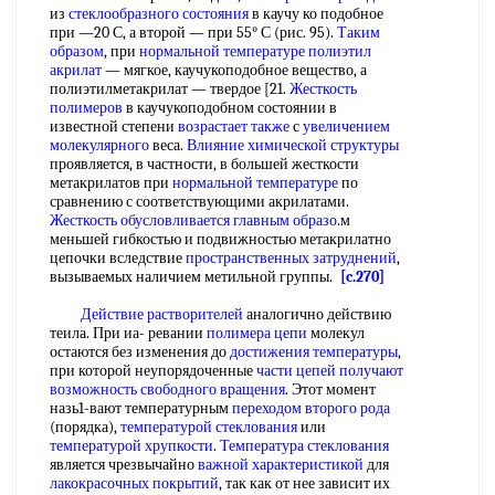
из
стеклообразного состояния
в каучу ко подобное
при —20 С, а второй — при 55° С (рис. 95).
Таким
образом
, при
нормальной температуре
полиэтил
акрилат
— мягкое, каучукоподобное вещество, а
полиэтилметакрилат — твердое [21.
Жесткость
полимеров
в каучукоподобном состоянии в
известной степени
возрастает также
с
увеличением
молекулярного
веса.
Влияние химической структуры
проявляется, в частности, в большей жесткости
метакрилатов при
нормальной температуре
по
сравнению с соответствующими акрилатами.
Жесткость обусловливается
главным образо
.м
меньшей гибкостью и подвижностью метакрилатно
цепочки вследствие
пространственных затруднений
,
вызываемых наличием метильной группы.
[c.270]
Действие растворителей
аналогично действию
теила. При иа- ревании
полимера цепи
молекул
остаются без изменения до
достижения температуры
,
при которой неупорядоченные
части цепей
получают
возможность
свободного вращения
. Этот момент
назь1-вают температурным
переходом второго рода
(порядка),
температурой стеклования
или
температурой хрупкости
.
Температура стеклования
является чрезвычайно
важной характеристикой
для
лакокрасочных покрытий
, так как от нее зависит их