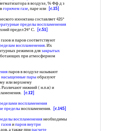
егматизатора в воздухе, % Фф д з
 в
горючем газе
, паре или
[c.15]
еского изооктана составляет 425°
ературные пределы воспламенения
рхний предел 24° С.
[c.51]
газов и паров соответствуют
ределам воспламенения
. Их
атурных режимов для
закрытых
работающих при атмосферном
ения
паров в воздухе называют
е
насыщенные пары
образуют
ему или верхнему
. Различают нижний ( н.п.в) и
пламенения.
[c.12]
ределами воспламенения
ые пределы
воспламенения.
[c.145]
ределы воспламенения
необходимы
 газов
и
паров внутри
дов, а также при
расчете