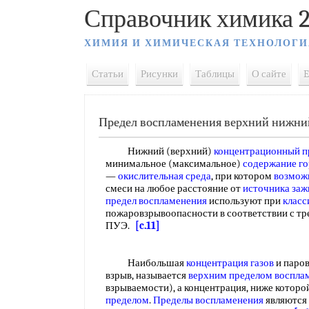
Справочник химика 2
ХИМИЯ И ХИМИЧЕСКАЯ ТЕХНОЛОГИ
Статьи
Рисунки
Таблицы
О сайте
E
Предел воспламенения верхний нижни
Нижний (верхний)
концентрационный п
минимальное (максимальное)
содержание г
—
окислительная среда
, при котором
возмож
смеси на любое расстояние от
источника заж
предел воспламенения
используют при
класс
пожаровзрывоопасности в соответствии с т
ПУЭ.
[c.11]
Наибольшая
концентрация газов
и паров
взрыв, называется
верхним пределом воспла
взрываемости), а концентрация, ниже которо
пределом
.
Пределы воспламенения
являются