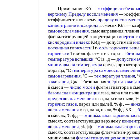
Примечание. Кб —
коэффициент безопа
верхнему Пределу воспламенения
— коэффи
коэффициент к няжвеыу
пределу воспламене
концентрации кислорода
в смесях Кб . — ко
самовоспламенения
, самонагревания, тлени
флегматизирующей концентрацин
инертного
кислородный индекс
КИд — допустимый
ки
потенциал горючести
1 г-
моль горючего веще
горючести
1 г-моль флегматизатора —
безоп
температура вспышки
. °С iв . д —
допустимая
минимальная температура
среды, прн котор
образца, °С
температура самовоспламенения
самонагревания
, °С —
температура тления
, 
зажигания
, Дж — безопасная
энергия зажига
в смеси —
число молей
флегматизатора в см
безопасная концентрация
газа, пара или пыл
предел воспламенения
газа, пара или пыли, %
горючих газов
, паров или пылей, % ф , —
ниж
воспламенения
газа, пара, пыли, % фд. 5 3 —
б
в смесях, % фд —
минимальная взрывоопасн
смесях, соответствующая верхнему
концент
воспламенения
, % фф —
минимальная взрыво
смесях, соответствующая флегматизн-рующ
минимальная
флегматизирующая концентра