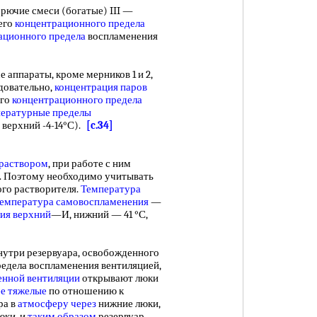
ючие смеси (богатые) III —
его
концентрационного предела
ационного предела
воспламенения
е аппараты, кроме мерников 1 и 2,
едовательно,
концентрация паров
его
концентрационного предела
ературные пределы
верхний -4-14°С).
[c.34]
раствором
, при работе с ним
. Поэтому необходимо учитывать
го растворителя.
Температура
емпература самовоспламенения
—
ия верхний
—И, нижний — 41 °С,
утри резервуара, освобожденного
едела воспламенения вентиляцией,
енной вентиляции
открывают люки
е тяжелые
по отношению к
ра в
атмосферу через
нижние люки,
юки, и
таким образом
резервуар