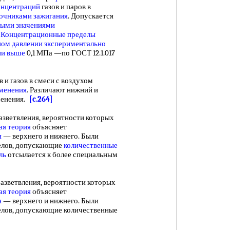
онцентраций
газов и паров в
очниками зажигания
. Допускается
ными значениями
.
Концентрационные пределы
ом давлении
экспериментально
ии выше
0,1 МПа —по ГОСТ 12.1.017
 газов в смеси с воздухом
менения
. Различают нижний и
менения.
[c.264]
азветвления, вероятности которых
ая теория
объясняет
я
— верхнего и нижнего. Были
лов, допускающие
количественные
ль
отсылается к более специальным
азветвления, вероятности которых
ая теория
объясняет
я
— верхнего и нижнего. Были
лов, допускающие количественные