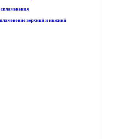
оспламенения
спламенение верхний и нижний