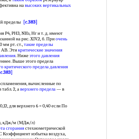
фективна на
высоких вертикальных
ий пределы
[c.383]
я Р4, РН3, NHз, Нг и т. д. имеют
занной на рис. XIV.2, б. При
очень
0 мм рт. ст.,
такие пределы
АВ. Эти
критические значения
авления
. Ниже
этого давления
ннее. Выше этого предела
го критического
предела давления
[c.383]
оспламенения, вычисленные по
табл. 2, а
верхнего предела
— в
, для верхнего 6 = 0,40 если По
, кДж/м (МДж/л)
та сгорания
стехиометрической
°С Коэффициент избытка воздуха,