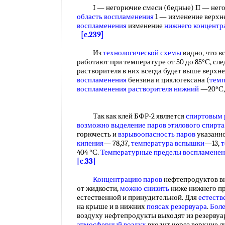
I — негорючие смеси (бедные) II — негор
область воспламенения
1 — изменение верхн
воспламенения
изменение
нижнего концентр
[c.239]
Из
технологической схемы
видно, что вс
работают при температуре от 50 до 85°С, сл
растворителя в них всегда будет выше верхн
воспламенения
бензина и циклогексана (
темп
воспламенения
растворителя нижний
—20°С, 
Так как клей БФР-2 является
спиртовым 
возможно выделение
паров этилового спирта
горючесть и
взрывоопасность паров
указанно
кипения
— 78,37,
температура вспышки
—13,
т
404 °С.
Температурные пределы воспламенен
[c.33]
Концентрацию паров
нефтепродуктов вн
от жидкости,
можно снизить
ниже нижнего пр
естественной и принудительной. Для
естеств
на крыше и в нижних
поясах резервуара
.
Боле
воздуху нефтепродукты выходят из резервуа
атмосферный воздух
входит через верхние л