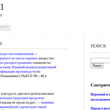
1
Я
nglish
й
ПОИСК
редел воспламенения
—
орючего
в
смеси горючее
вещество
но распространение
пламени по
игания
.
Нижний концентрационный
ификации производств
по
ребованиями СНиП П-90—81 и
Смотрите
 в воздухе, при которой возможен
Верхний и 
менения
(
верхним пределом
воспламене
й взрыв не происходит, —
нижним
важнейшей характеристикой
Предел вос