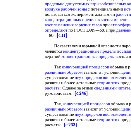
предельно допустимых
взрывобезопасных к
воздухе рабочей зоны
с потенциальными
ист
пользоваться экспериментальными и
расчет
концентрационных пределов воспламенения
воспламенения
горючих газов
при
атмосферн
определяют
по ГОСТ 13919—68, а при
давлен
—80.
[c.11]
Показателями взрывной опасности паров и
являются
концентрационные пределы воспла
верхний
концентрационные пределы
воспла
Так
конкуренцией процессов
обрыва и р
различным образом
зависят от условий,
цепн
существование
двух
пределов воспламенени
развиты и более детальные
теории этих
преде
расчеты
. Однако за этими
сведениями читате
руководствам.
[c.246]
Так,
конкуренцией процессов
обрыва и р
различным образом
зависят от условий,
цепн
существование
двух
пределов воспламенени
развиты и более детальные
теории этих
преде
расчеты.
[c.233]