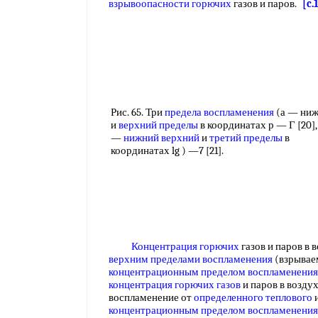
взрывоопасности горючих
газов и паров.
[c.
Рис. 65. Три
предела воспламенения
(а — ни
и
верхний пределы
в координатах р — Г [20],
—
нижний верхний
и
третий пределы
в
координатах lg ) —7 [21].
Концентрация горючих
газов и паров в 
верхним пределами воспламенения
(взрывае
концентрационным пределом воспламенения
концентрация
горючих газов
и паров в возду
воспламенение от
определенного теплового
и
концентрационным пределом воспламенения