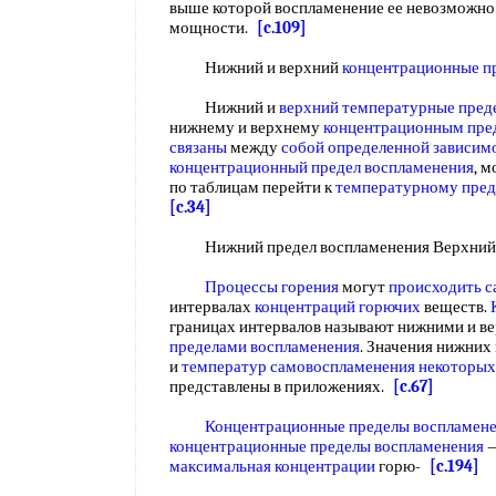
выше которой воспламенение ее невозможно
мощности.
[c.109]
Нижний и верхний
концентрационные п
Нижний и
верхний температурные пред
нижнему и верхнему
концентрационным пре
связаны
между
собой
определенной зависим
концентрационный предел воспламенения
, 
по таблицам перейти к
температурному пред
[c.34]
Нижний предел воспламенения Верхний
Процессы горения
могут
происходить 
интервалах
концентраций горючих
веществ.
границах интервалов называют нижними и 
пределами воспламенения
. Значения нижних
и
температур самовоспламенения
некоторых
представлены в приложениях.
[c.67]
Концентрационные пределы воспламен
концентрационные пределы воспламенения
—
максимальная концентрации
горю-
[c.194]