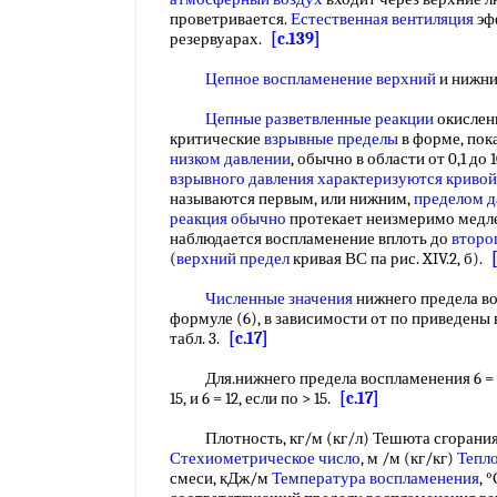
проветривается.
Естественная вентиляция
эф
резервуарах.
[c.139]
Цепное воспламенение верхний
и нижн
Цепные разветвленные реакции
окислени
критические
взрывные пределы
в форме, пока
низком давлении
, обычно в области от 0,1 до 1
взрывного давления
характеризуются кривой
называются первым, или нижним,
пределом д
реакция обычно
протекает неизмеримо медле
наблюдается воспламенение вплоть до
второ
(
верхний предел
кривая ВС па рис. XIV.2, б).
Численные значения
нижнего предела в
формуле (6), в зависимости от по приведены в 
табл. 3.
[c.17]
Для.нижнего предела воспламенения 6 = 0,12
15, и 6 = 12, если по > 15.
[c.17]
Плотность, кг/м (кг/л) Тешюта сгорания
Стехиометрическое число
, м /м (кг/кг)
Тепло
смеси, кДж/м
Температура воспламенения
, 