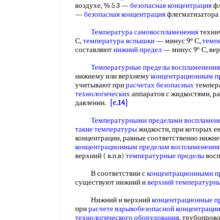
воздухе, % 5 3 —
безопасная концентрация
фл
—
безопасная концентрация
флегматизатора
Температура самовоспламенения
технич
С,
температура вспышки
— минус 9° С,
темп
составляют
нижний предел
— минус 9° С, ве
Температурные пределы воспламенения
нижнему или верхнему
концентрационным п
учитывают при
расчетах безопасных
темпер
технологических
аппаратов с жидкостями, 
давлении.
[c.14]
Температурными пределами воспламен
такие температуры
жидкости, при которых е
концентрации, равные соответственно нижн
концентрационным пределам воспламенения
верхний ( в.п.в)
температурные пределы
вос
В соответствии с
концентрационными п
существуют нижний и
верхний температурн
Нижний и верхний
концентрационные п
при
расчете взрывобезопасной
концентрации
технологического оборудования
, трубопрово