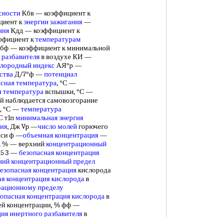
сности
Кбв — коэффициент к
циент к
энергии зажигания
—
ния
Кдд — коэффициент к
эффициент к
температурам
я бф — коэффициент к минимальной
 разбавителя
в воздухе КИ —
слородный индекс
АЯ°р —
ства
Д/7°ф —
потенциал
асная температура
, °С —
 температура
вспышки, °С —
ой наблюдается самовозгорание
, °С —
температура
°С т1п
минимальная энергия
ния
, Дж Vp —
число молей
горючего
еси ф —
объемная концентрация
—
и, % — верхний
концентрационный
 5 3 —
безопасная концентрация
ний концентрационный предел
езопасная концентрация
кислорода
ая
концентрация кислорода
в
рационному пределу
опасная
концентрация кислорода
в
ей концентрации, % фф —
ция
инертного разбавителя
в