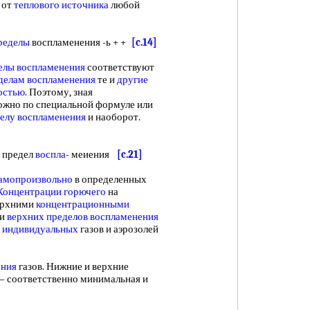
 от
теплового источника
любой
ределы
воспламенения -ь + +
[c.14]
елы воспламенения
соответствуют
делам воспламенения
те и
другие
остью
. Поэтому, зная
можно по специальной формуле или
елу воспламенения
и наоборот.
 предел
воспла
- меиения
[c.21]
самопроизвольно
в определенных
Концентрации горючего
на
верхними
концентрационными
 и
верхних пределов воспламенения
 индивидуальных
газов и аэрозолей
ения
газов. Нижние и верхние
 соответственно минимальная и