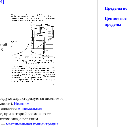
14]
Пределы в
Цепное во
пределы
жний
 б
воздухе характеризуется нижним и
мости).
Нижним
является
минимальная
хе, при которой возможно ее
сточника, а верхним
—
максимальная концентрация
,