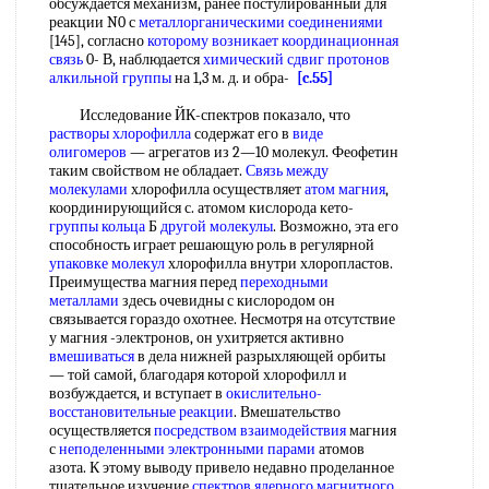
обсуждается механизм, ранее постулированный для
реакции N0 с
металлорганическими соединениями
[145], согласно
которому возникает
координационная
связь
0- В, наблюдается
химический сдвиг протонов
алкильной группы
на 1,3 м. д. и обра-
[c.55]
Исследование ЙК-спектров показало, что
растворы хлорофилла
содержат его в
виде
олигомеров
— агрегатов из 2—10 молекул. Феофетин
таким свойством не обладает.
Связь между
молекулами
хлорофилла осуществляет
атом магния
,
координирующийся с. атомом кислорода кето-
группы кольца
Б
другой молекулы
. Возможно, эта его
способность играет решающую роль в регулярной
упаковке молекул
хлорофилла внутри хлоропластов.
Преимущества магния перед
переходными
металлами
здесь очевидны с кислородом он
связывается гораздо охотнее. Несмотря на отсутствие
у магния -электронов, он ухитряется активно
вмешиваться
в дела нижней разрыхляющей орбиты
— той самой, благодаря которой хлорофилл и
возбуждается, и вступает в
окислительно-
восстановительные реакции
. Вмешательство
осуществляется
посредством взаимодействия
магния
с
неподеленными электронными парами
атомов
азота. К этому выводу привело недавно проделанное
тщательное изучение
спектров ядерного магнитного