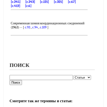
[c.245]
[c.243]
[c.121]
[c.321]
[c.67]
[c.412]
[c.6]
Современная химия координационных соединений
(1963) -- [
c.93
,
c.94
,
c.109
]
ПОИСК
Смотрите так же термины и статьи: