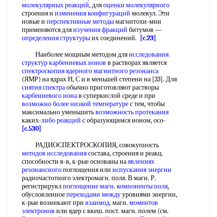
молекулярных реакций
, для
оценки молекулярного
строения и
изменения конфигураций
молекул. Эти
новые и
перспективные методы
магнитохи-мии
применяются для
изучения фракций
битумов —
определения структуры
их соединений.
[c.23]
Наиболее мощным методом для
исследования
структур
карбениевых ионов
в растворах является
спектроскопия ядерного магнитного резонанса
(ЯМР) на ядрах Н, С и в меньшей степени на [33]. Для
снятия спектра
обычно приготовляют растворы
карбениевого иона
в суперкислой среде и при
возможно более
низкой температуре
с тем, чтобы
максимально уменьшить
возможность протекания
каких-
либо реакций
с образующимся ионом, осо-
[c.530]
РАДИОСПЕКТРОСКОПИЯ, совокупность
методов исследования
состава, строения и реакц.
способности в-в, к-рые основаны на
явлениях
резонансного
поглощения или
испускания энергии
радиочастотного электромагн. поля. В магн. Р.
регистрирукл
поглощение магн
.
компоненты поля
,
обусловленное
переходами между
уровнями энергии,
к-рые возникают при
взаимод
. магн.
моментов
электронов
или ядер с вкеш. пост. магн. полем (см.