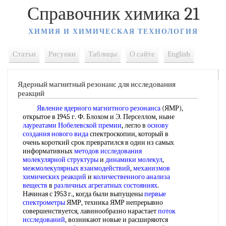
Справочник химика 21
ХИМИЯ И ХИМИЧЕСКАЯ ТЕХНОЛОГИЯ
Статьи
Рисунки
Таблицы
О сайте
English
Ядерный магнитный резонанс для исследования
реакций
Явление ядерного магнитного резонанса
(ЯМР),
открытое в 1945 г. Ф. Блохом и Э. Перселлом, ныне
лауреатами Нобелевской премии
, легло в
основу
создания
нового вида
спектроскопии, который в
очень короткий срок превратился в один нз самых
информативных
методов исследования
молекулярной структуры
и
динамики молекул
,
межмолекулярных взаимодействий
,
механизмов
химических реакций
и
количественного анализа
веществ
в
различных агрегатных состояниях
.
Начиная с 1953 г., когда были выпущены
первые
спектрометры
ЯМР, техника ЯМР непрерывно
совершенствуется, лавинообразно нарастает
поток
исследований
, возникают новые и расширяются