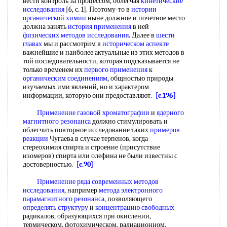
вести контроль за процессом, облегчая
кинетические
исследования
[6, с. 1]. Поэтому-то в
истории
органической химии
ныне должное и почетное место
должна занять
история применения
в ней
физических методов исследования
. Далее в
шести
главах
мы и рассмотрим в
историческом аспекте
важнейшие и наиболее актуальные из этих методов в
той последовательности, которая подсказывается не
только временем их
первого применения
к
органическим соединениям
, общностью природы
изучаемых ими явлений, но и характером
информации, которую они предоставляют.
[c.196]
Применение газовой хроматографии
и
ядерного
магнитного резонанса
должно стимулировать и
облегчить повторное исследование таких
примеров
реакции
Чугаева в случае терпенов, когда
стереохимия спирта и строение (присутствие
изомеров) спирта или олефина не были известны с
достоверностью.
[c.90]
Применение ряда
современных методов
исследования
, например
метода электронного
парамагнитного резонанса
, позволяющего
определять структуру
и
концентрацию свободных
радикалов, образующихся при окислении,
термическом, фотохимическом, радиационном,