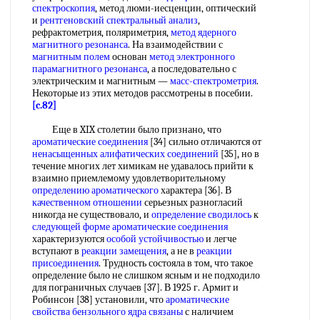
спектроскопия
, метод люми-иесценцин, оптический
и
рентгеновский спектральный анализ
,
рефрактометрия, поляриметрия,
метод ядерного
магнитного резонанса
. На взаимодействии с
магнитным полем
основан
метод электронного
парамагнитного резонанса
, а последовательно с
электрическим и магнитным —
масс-спектрометрия
.
Некоторые из этих методов рассмотрены в посебии.
[c.82]
Еще в XIX столетии было признано, что
ароматические соединения
[34] сильно отличаются от
ненасыщенных алифатических соединений
[35], но в
течение многих лет химикам не удавалось прийти к
взаимно приемлемому удовлетворительному
определению ароматического
характера [36]. В
качественном отношении
серьезных разногласий
никогда не существовало, и
определение сводилось
к
следующей форме
ароматические соединения
характеризуются
особой устойчивостью
и легче
вступают в
реакции замещения
, а не в
реакции
присоединения
. Трудность состояла в том, что такое
определение было не слишком ясным и не подходило
для пограничных случаев [37]. В 1925 г. Армит и
Робинсон [38] установили, что
ароматические
свойства
бензольного ядра связаны
с наличием