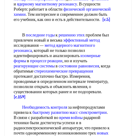
и
ядерному магнитному резонансу
. В сущности
Робертс работает в области
физической органической
химии
. Тем интереснее и современнее должен быть
его учебник, как оно и есть в действительности.
[c.5]
В
последние годы
к
решению этих
проблем был
привлечен новый и весьма
эффективный метод
исследования —
метод ядерного магнитного
резонанса
, который не только позволил
идентифицировать и анализировать
изомерные
формы
в
процессе реакции
, но и изучать
реагирующие системы
в
состоянии равновесия
, когда
обратимые
стереохимические превращения
протекают достаточно быстро. Измерения,
проводимые в определенном интервале температур,
позволили открыть и объяснить явления, о
существовании которых ранее и не подозревали.
[c.159]
Необходимость контроля
за нефтепродуктами
привела к
быстрому развитию
масс-спектрометрии
.
В связи с разработкой во
время войны
радарной
техники были достигнуты успехи и в
радиоспектроскопической аппаратуре, что привело к
почти одновременному возникновению трех
новых