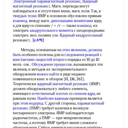
Электронный парамагнитный резонанс
,
Ядерный
магнитный резонанс
). Магн. переходы могут
наблюдаться и в отсутствии внеш. магя. поля. Так, в
твердых телах
ЯМР в основном обусловлен прямым
взаимод
. между магн.
дипольными моментами
ядер,
а для ядер со спинами / > /г — также
взаимод
. их
электрич.
квадрупольного момента
с неоднородными
электрич. мол. полями (см.
Ядерный квадрупольный
резонанс).
[c.491]
Методы, основанные на
этих явлениях
,
должны
быть
особенно полезны для
исследования реакций
с
константами скоростей второго
порядка от 10 до 10
молъ -сек .
Обсуждение процессов
, вызывающих эти
явления, и методов их экспериментального
обнаружения
можно найти
в ряде недавно
появившихся книг и обзоров [И, 136, 262].
Теоретически
ядерный магнитный резонанс
(ЯМР)
должен обнаруживаться у любого элемента,
имеющего
естественный изотоп
со
спином ядра
, не
равным нулю.
Наиболее важным
примером является
при
этом водород
. С другой стороны,
парамагнитный
резонанс
(ПМР) требует наличия в молекуле
песпаренного электрона. ЯМР наблюдается при
радиочастотах, а ПМР — при микроволновых
частотах, а поэтому ЯМР требует менее сложного
оборудования. Сейчас имеются продажные приборы