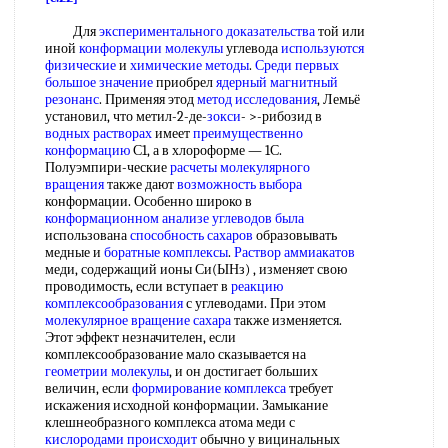
Для
экспериментального доказательства
той или
иной
конформации молекулы
углевода
используются
физические
и
химические методы
.
Среди первых
большое значение
приобрел
ядерный магнитный
резонанс
. Применяя этод
метод исследования
, Лемьё
установил, что метил-2-де-
зокси
- >-рибозид в
водных растворах
имеет
преимущественно
конформацию
С1, а в хлороформе — 1С.
Полуэмпири-ческие
расчеты молекулярного
вращения
также дают
возможность выбора
конформации. Особенно широко в
конформационном анализе углеводов
была
использована
способность сахаров
образовывать
медные и
боратные комплексы
.
Раствор аммиакатов
меди, содержащий ионы Си(ЫНз) , изменяет свою
проводимость, если вступает в
реакцию
комплексообразования
с углеводами. При этом
молекулярное вращение сахара
также изменяется.
Этот эффект незначителен, если
комплексообразование мало сказывается на
геометрии молекулы
, и он достигает больших
величин, если
формирование комплекса
требует
искажения исходной конформации. Замыкание
клешнеобразного комплекса атома меди с
кислородами происходит
обычно у вицинальных