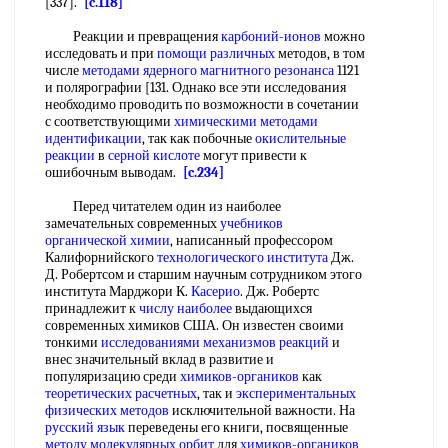
[337].
[c.118]
Реакции и превращения
карбоний-ионов
можно
исследовать и при
помощи различных
методов, в том
числе
методами ядерного магнитного резонанса
1121
и полярографии [131. Однако все эти исследования
необходимо проводить по возможности в сочетании
с соответствующими
химическими методами
идентификации
, так как побочные
окислительные
реакции
в
серной кислоте
могут привести к
ошибочным выводам.
[c.234]
Перед читателем один из наиболее
замечательных современных
учебников
органической химии
, написанный профессором
Калифорнийского
технологического института
Дж.
Д. Робертсом и старшим научным сотрудником этого
института Марджори К.
Касерио
. Дж. Робертс
принадлежит к
числу наиболее
выдающихся
современных химиков США. Он известен своими
тонкими
исследованиями механизмов реакций
и
внес значительный вклад в развитие и
популяризацию среди
химиков-органиков
как
теоретических расчетных
, так и
экспериментальных
физических методов
исключительной важности. На
русский язык
переведены его книги, посвященные
методу молекулярных орбит
для
химиков-органиков