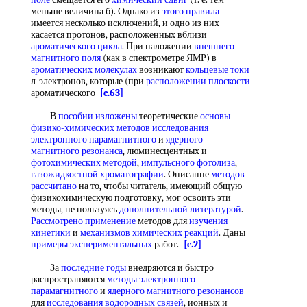
меньше величина б). Однако из
этого правила
имеется несколько исключений, и одно из них
касается протонов, расположенных вблизи
ароматического цикла
. При наложении
внешнего
магнитного поля
(как в спектрометре ЯМР) в
ароматических молекулах
возникают
кольцевые токи
л-электронов, которые (при
расположении плоскости
ароматического
[c.63]
В
пособии изложены
теоретические
основы
физико-химических методов
исследования
электронного парамагнитного
и
ядерного
магнитного резонанса
, люминесцентных и
фотохимических методой
,
импульсного фотолиза
,
газожидкостной хроматографии
. Описаппе
методов
рассчитано
на то, чтобы читатель, имеющий общую
физикохимическую подготовку, мог освоить эти
методы, не пользуясь
дополнительной литературой
.
Рассмотрено применение
методов для
изучения
кинетики
и
механизмов химических реакций
. Даны
примеры экспериментальных
работ.
[c.2]
За
последние годы
внедряются и быстро
распространяются
методы электронного
парамагнитного
и
ядерного магнитного резонансов
для
исследования водородных связей
, ионных и