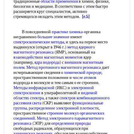
традиционные
области применения
в химии, физике,
биологии и медицине. В соответствии с этим быстро
расширяется круг специалистов, активно
стремящихся овладеть этим методом.
[c.5]
В повседневной
практике химика
-органика
несравненно
большее значение
имеют
спектроскопические методы
, и здесь на первое место
выдвинулся (открыт в 1946 г.)
метод ядерного
магнитного резонанса
(ЯМР), основанный на
взаимодействии магнитных моментов
ядер
(например,
ядра водорода
) с
внешним магнитным
полем
.
Метод протонного магнитного резонанса
дает
исчерпывающие сведения о
химической природе
,
пространственном положении и
числе атомов
водорода в молекуле и тем самым о ее строении.
Методы инфракрасной
(ИКС) и
электронной
спектроскопии
в ультрафиолетовой и
видимой
областях спектра
, а также
спектров комбинационного
рассеяния света
(СКР) выявляют
функциональные
группы
,
распределение электронной плотности
,
пространственное
строение молекул органических
соединений
.
Метод электронного парамагнитного
резонанса
(ЭПР) для
определения природы
свободных радикалов, образующихся при
химических реакциях
, обусловлен взаимодействием