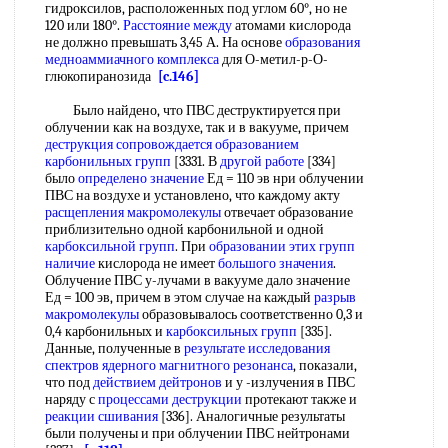
гидроксилов, расположенных под углом 60°, но не
120 или 180°.
Расстояние между
атомами кислорода
не должно превышать 3,45 А. На основе
образования
медноаммиачного комплекса
для О-метил-р-О-
глюкопиранозида
[c.146]
Было найдено, что ПВС деструктируется при
облучении как на воздухе, так и в вакууме, причем
деструкция сопровождается
образованием
карбонильных групп
[3331. В
другой работе
[334]
было
определено значение
Ед = 110 эв нри облучении
ПВС на воздухе и установлено, что каждому акту
расщепления макромолекулы
отвечает образование
приблизительно одной карбонильной и одной
карбоксильной групп
. При
образовании этих
групп
наличие
кислорода не имеет
большого значения
.
Облучение ПВС у-лучами в вакууме дало значение
Ед = 100 эв, причем в этом случае на каждый
разрыв
макромолекулы
образовывалось соответственно 0,3 и
0,4 карбонильных и
карбоксильных групп
[335].
Данные, полученные в
результате исследования
спектров ядерного магнитного резонанса
, показали,
что под
действием дейтронов
и у -излучения в ПВС
наряду с
процессами деструкции
протекают также и
реакции сшивания
[336]. Аналогичные результаты
были получены и при облучении ПВС нейтронами