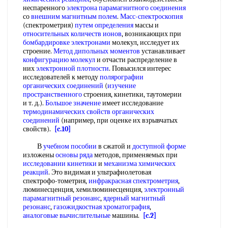
неспаренного
электрона парамагнитного соединения
со
внешним магнитным полем
.
Масс-спектроскопия
(спектрометрия)
путем определения
массы и
относительных количеств ионов
, возникающих при
бомбардировке электронами
молекул, исследует их
строение.
Метод дипольных моментов
устанавливает
конфигурацию молекул
и отчасти распределение в
них
электронной плотности
. Повысился интерес
исследователей к методу
полярографии
органических соединений
(
изучение
пространственного
строения, кинетики, таутомерии
и т. д.).
Большое значение
имеет исследование
термодинамических свойств органических
соединений
(например, при оценке их взрывчатых
свойств).
[c.10]
В
учебном пособии
в сжатой и
доступной форме
изложены
основы ряда
методов, применяемых при
исследовании кинетики
и
механизма химических
реакций
. Это видимая и ультрафиолетовая
спектрофо-тометрия,
инфракрасная спектрометрия
,
люминесценция, хемилюминесценция,
электронный
парамагнитный резонанс
,
ядерный магнитный
резонанс
,
газожидкостная хроматография
,
аналоговые вычислительные
машины.
[c.2]