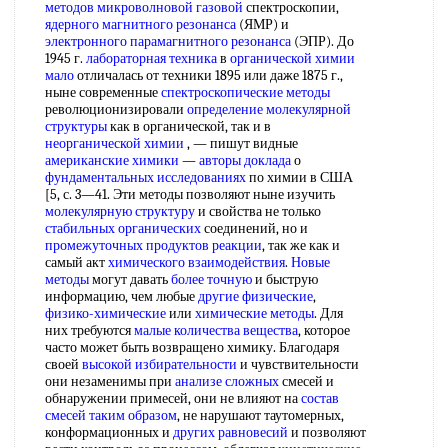
методов
микроволновой газовой
спектроскопии,
ядерного магнитного резонанса
(ЯМР) и
электронного парамагнитного резонанса
(ЭПР). До
1945 г.
лабораторная техника
в
органической химии
мало
отличалась от техники 1895 или даже 1875 г.,
ныне современные
спектроскопические методы
революционизировали
определение молекулярной
структуры
как в органической, так и в
неорганической химии
, — пишут видные
американские химики
—
авторы доклада
о
фундаментальных исследованиях
по химии в США
[5, с. 3—41. Эти методы позволяют ныне изучить
молекулярную структуру
и свойства не только
стабильных органических
соединений, но и
промежуточных продуктов реакции
, так же как и
самый акт
химического взаимодействия
.
Новые
методы
могут давать
более точную
и быструю
информацию, чем любые
другие физические
,
физико-химические
или
химические методы
. Для
них требуются
малые количества вещества
, которое
часто может быть возвращено химику. Благодаря
своей
высокой избирательности
и чувствительности
они незаменимы при
анализе сложных
смесей и
обнаружении примесей, они не влияют на
состав
смесей
таким образом
, не нарушают таутомерных,
конформационных и
других равновесий
и позволяют