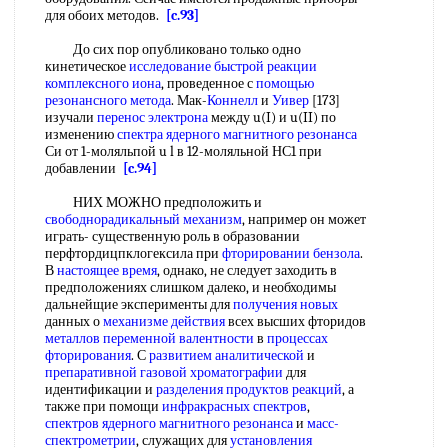
для обоих методов.
[c.93]
До сих пор опубликовано только одно
кинетическое
исследование быстрой реакции
комплексного иона
, проведенное с
помощью
резонансного метода
. Мак-
Коннелл
и
Уивер
[173]
изучали
перенос электрона
между u(I) и u(II) по
изменению
спектра ядерного магнитного резонанса
Си от 1-моляльпой u l в 12-моляльной НС1 при
добавлении
[c.94]
НИХ МОЖНО предположить и
свободнорадикальный механизм
, например он может
играть- существенную роль в образовании
перфтордицпклогексила при
фторировании бензола
.
В
настоящее время
, однако, не следует заходить в
предположениях слишком далеко, и необходимы
дальнейщие эксперименты для
получения новых
данных о
механизме действия
всех высших фторидов
металлов переменной валентности
в
процессах
фторирования
. С
развитием аналитической
и
препаративной газовой хроматографии
для
идентификации и
разделения продуктов реакций
, а
также при помощи
инфракрасных спектров
,
спектров ядерного магнитного резонанса
и
масс-
спектрометрии
, служащих для
установления