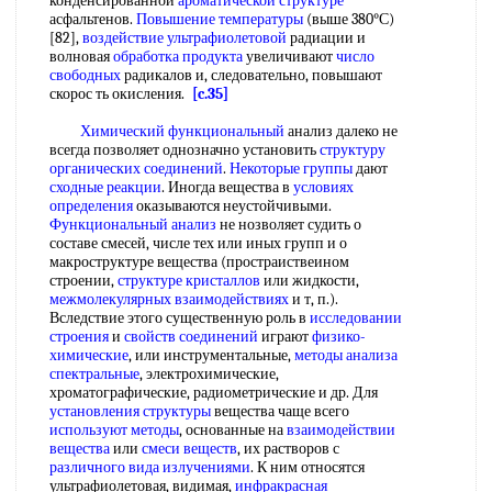
конденсированной
ароматической структуре
асфальтенов.
Повышение температуры
(выше 380°С)
[82],
воздействие ультрафиолетовой
радиации и
волновая
обработка продукта
увеличивают
число
свободных
радикалов и, следовательно, повышают
скорос ть окисления.
[c.35]
Химический функциональный
анализ далеко не
всегда позволяет однозначно установить
структуру
органических соединений
.
Некоторые группы
дают
сходные реакции
. Иногда вещества в
условиях
определения
оказываются неустойчивыми.
Функциональный анализ
не нозволяет судить о
составе смесей, числе тех или иных групп и о
макроструктуре вещества (простраиствеином
строении,
структуре кристаллов
или жидкости,
межмолекулярных взаимодействиях
и т, п.).
Вследствие этого существенную роль в
исследовании
строения
и
свойств соединений
играют
физико-
химические
, или инструментальные,
методы анализа
спектральные
, электрохимические,
хроматографические, радиометрические и др. Для
установления структуры
вещества чаще всего
используют методы
, основанные на
взаимодействии
вещества
или
смеси веществ
, их растворов с
различного вида излучениями
. К ним относятся
ультрафиолетовая, видимая,
инфракрасная