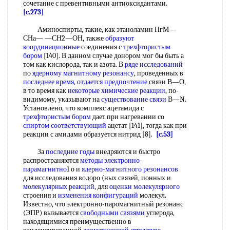
сочетание с превентивными антиоксидантами.
[c.273]
Аминоспирты, такие, как этаноламин НгМ—
СНа— —СН2—ОН, также
образуют
координационные
соединения с
трехфтористым
бором
[140]. В данном случае донором мог бы быть а
том как кислорода, так и азота. В
ряде исследований
по
ядерному магнитному резонансу
, проведенных в
последнее время
,
отдается предпочтение
связи В—О,
в то время как
некоторые химические реакции
, по-
видимому, указывают на
существование связи
В—N.
Установлено, что комплекс ацетамида с
трехфтористым бором
дает при нагревании со
спиртом соответствующий
ацетат [141], тогда как при
реакции с амидами образуется нитрид [8].
[c.53]
За
последние годы
внедряются и быстро
распространяются
методы электронно-
парамагнитно
1 о и
ядерно-магнитного резонансов
для исследования водоро (ных связей, ионных и
молекулярных реакций
, для
оценки молекулярного
строения и
изменения конфигураций
молекул.
Известно, что электронно-паромагнитный резонанс
(ЭПР) вызывается
свободными связями
углерода,
находящимися преимущественно в