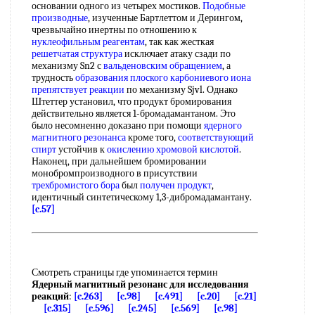
основании одного из четырех мостиков.
Подобные
производные
, изученные Бартлеттом и Дерингом,
чрезвычайно инертны по отношению к
нуклеофильным реагентам
, так как жесткая
решетчатая структура
исключает атаку сзади по
механизму Sn2 с
вальденовским обращением
, а
трудность
образования плоского
карбониевого иона
препятствует реакции
по механизму Sjvl. Однако
Штеттер установил, что продукт бромирования
действительно является 1-бромадамантаном. Это
было несомненно доказано при помощи
ядерного
магнитного резонанса
кроме того,
соответствующий
спирт
устойчив к
окислению хромовой кислотой
.
Наконец, при дальнейшем бромировании
монобромпроизводного в присутствии
трехбромистого бора
был
получен продукт
,
идентичный синтетическому 1,3-дибромадамантану.
[c.57]
Смотреть страницы где упоминается термин
Ядерный магнитный резонанс для исследования
реакций
:
[c.263]
[c.98]
[c.491]
[c.20]
[c.21]
[c.315]
[c.596]
[c.245]
[c.569]
[c.98]