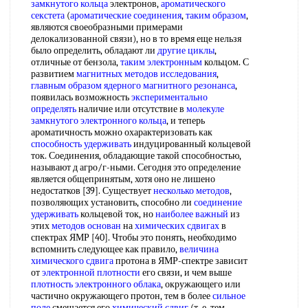
замкнутого кольца
электронов,
ароматического
секстета
(
ароматические соединения
,
таким образом
,
являются своеобразными примерами
делокализованной связи), но в то время еще нельзя
было определить, обладают ли
другие циклы
,
отличные от бензола,
таким электронным
кольцом. С
развитием
магнитных методов исследования
,
главным образом
ядерного магнитного резонанса
,
появилась возможность
экспериментально
определять
наличие или отсутствие в
молекуле
замкнутого
электронного кольца
, и теперь
ароматичность можно охарактеризовать как
способность удерживать
индуцированный кольцевой
ток. Соединения, обладающие такой способностью,
называют д агро/г-ными. Сегодня это определение
является общепринятым, хотя оно не лишено
недостатков [39]. Существует
несколько методов
,
позволяющих установить, способно ли
соединение
удерживать
кольцевой ток, но
наиболее важный
из
этих
методов основан
на
химических сдвигах
в
спектрах ЯМР [40]. Чтобы это понять, необходимо
вспомнить следующее как правило,
величина
химического сдвига
протона в ЯМР-спектре зависит
от
электронной плотности
его связи, и чем выше
плотность электронного облака
, окружающего или
частично окружающего протон, тем в более
сильное
поле
смещается его
химический сдвиг
(т. е. тем