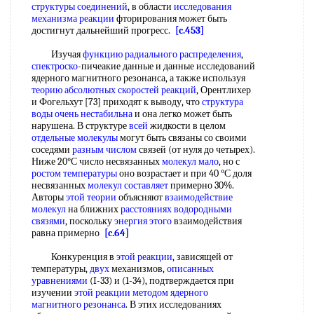
структуры соединений
, в области
исследования
механизма реакции
фторирования может быть
достигнут дальнейший прогресс.
[c.453]
Изучая
функцию радиального распределения
,
спектроско
-пичеакие данные и данные исследований
ядерного магнитного резонанса, а также используя
теорию абсолютных скоростей реакций
, Орентлихер
и Фогельхут [73] приходят к выводу, что
структура
воды
очень нестабильна
и она легко может быть
нарушена. В структуре
всей
жидкости в целом
отдельные молекулы
могут быть связаны со своими
соседями
разным числом
связей (от нуля до четырех).
Ниже 20°С число несвязанных
молекул мало
, но с
ростом температуры
оно возрастает и при 40 °С доля
несвязанных
молекул составляет
примерно 30%.
Авторы
этой теории
объясняют
взаимодействие
молекул
на ближних
расстояниях водородными
связями
, поскольку
энергия этого
взаимодействия
равна примерно
[c.64]
Конкуренция в
этой реакции
, зависящей от
температуры,
двух
механизмов,
описанных
уравнениями
(I-33) и (1-34), подтверждается при
изучении
этой реакции
методом ядерного
магнитного резонанса
. В этих исследованиях