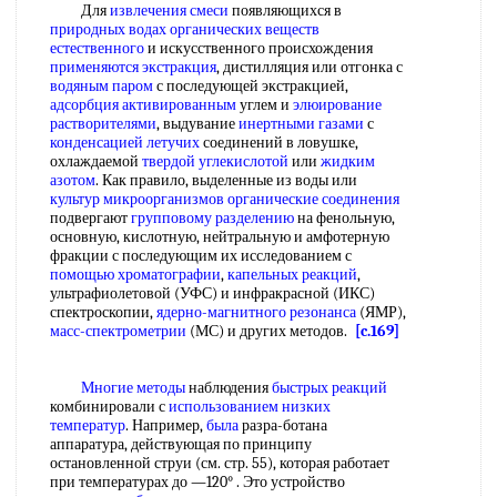
Для
извлечения смеси
появляющихся в
природных водах органических
веществ
естественного
и искусственного происхождения
применяются экстракция
, дистилляция или отгонка с
водяным паром
с последующей экстракцией,
адсорбция активированным
углем и
элюирование
растворителями
, выдувание
инертными газами
с
конденсацией летучих
соединений в ловушке,
охлаждаемой
твердой углекислотой
или
жидким
азотом
. Как правило, выделенные из воды или
культур микроорганизмов
органические соединения
подвергают
групповому разделению
на фенольную,
основную, кислотную, нейтральную и амфотерную
фракции с последующим их исследованием с
помощью хроматографии
,
капельных реакций
,
ультрафиолетовой (УФС) и инфракрасной (ИКС)
спектроскопии,
ядерно-магнитного резонанса
(ЯМР),
масс-спектрометрии
(МС) и других методов.
[c.169]
Многие методы
наблюдения
быстрых реакций
комбинировали с
использованием низких
температур
. Например,
была
разра-ботана
аппаратура, действующая по принципу
остановленной струи (см. стр. 55), которая работает
при температурах до —120° . Это устройство