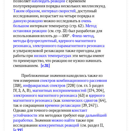
позволяет
наблюдать реакции
с временем
полупревращения порядка нескольких миллисекунд.
Таким образом
,
интервал скоростей
, доступный
исследованию, возрастает на четыре порядка и
данную реакцию
можно исследовать в
очень
большом
интервале температур (стр. 62).
Метод
остановки реакции
(см. стр. 33) был разработан для
использования вплоть до —100° .
Флеш-метод
,
методы флуоресцентный
,
ядерного магнитного
резонанса
,
электронного парамагнитного резонанса
и ультразвуковой релаксации также пригодны для
работы при
низких температурах
эти методы имеют
то преимущество, что реакцию не нужно начинать
смешиванием.
[c.31]
Приближенные значения находились также нз
тем измерения
спектров комбинационного рассеяния
[318],
инфракрасных спектров
[228] (см. гл. 5 раздел
IV, 3, А, В),
магнитных восприимчивостей
[174, 204],
электронного магнитного резонанса
[63] и
ядерного
магнитного резонанса
(как
химических сдвигов
[64],
так и сокращения
времени релаксации
[39, 247]).
Однако для точного онределения
констант
устойчивости
эти методики требуют еще
дальнейшей
разработки
. Значения
можно найти
также при
исследовании
конкурентных реакций
(см. раздел II,
[c.22]