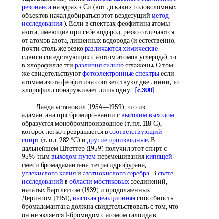
резонанса
на ядрах з Си (вот до каких головоломных
объектов начал добираться этот вездесущий
метод
исследования
). Если в спектрах феофитина атомы
азота, имеющие при себе водород, резко отличаются
от атомов азота, лишенных водорода (и естественно,
почти столь же резко
различаются химические
сдвиги соседствующих с азотом атомов углерода), то
в хлорофилле эти
различия сильно
сглажены. О том
же свидетельствуют
фотоэлектронные спектры
если
атомам азота феофитина соответствуют две линии, то
хлорофилл обнаруживает лишь одну.
[c.300]
Ланда установил (1954—1959), что из
адамантана при бромиро-вании с
высоким выходом
образуется монобромпроизводное (т. пл. 118°С),
которое легко превращается в
соответствующий
спирт
(т. пл. 282 °С) и
другие производные
. В
дальнейшем Штеттер (1959) получил этот спирт с
95%-ным
выходом путем
перемешивания
кипящей
смеси бромадамантана, тетрагидрофурана,
углекислого калия
и
азотнокислого серебра
. В
свете
исследований
в
области мостиковых
соединений,
начатых Бартлеттом (1939) и продолженных
Дерингом (1951),
высокая реакционная
способность
бромадамантана должна свидетельствовать о том, что
он не является 1-бромидом с атомом галоида в