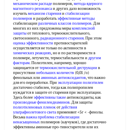
механическом распаде
полимеров,
метода ядерного
магнитного резонанса
и других дало возможность
изучить
механизм старения
и
стабилизации
полимеров
н разработать
эффективные методы
стабилизации
различных классов полимеров
. Для
многих из них предложены меры
комплексной
защиты
от теплового, термоокислительного,
светоозонного,
радиационного старения
. При этом
оценка эффективности
противостарителей
осуществляется не только по активности в
химических реакциях
, но и по растворимости в
полимере, летучести, термостабильности и
другим
факторам
. Полиэтилен, например, хорошо
защищается от
термоокислительной деструкции
в
присутствии
небольших количеств
(0,01 /о)
фенольных или
аминных антиоксидантов
, что важно
для его переработки. При
эксплуатации полиэтилен
достаточно стабилен, тогда как полипропилен
нуждагтся в защите от старения при эксплуатации.
Здесь более
эффективны такие
антиоксиданты, как
производные фенилендиаминов
. Для защиты
полиэтиленовых пленок
от
действия
ультрафиолетового света
применяют <5г < -фенолы.
Весьма
важна проблема
стабилизации
ненасыщенных
полимеров (каучуков), где достаточно
эффективны аминные про-тивостарители или их