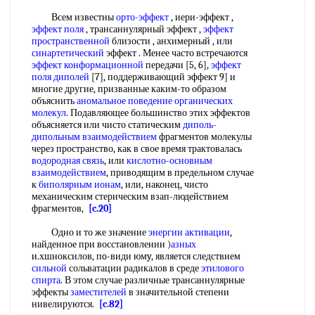
Всем известны
орто-эффект
, иери-эффект ,
эффект поля
, трансаннулярный эффект ,
эффект
пространственной
близости , анхимерный , или
синартетический
эффект . Менее часто встречаются
эффект конформационной
передачи [5, 6],
эффект
поля
диполей
[7], поддерживающий эффект 9] и
многие другие, призванные каким-то образом
объяснить
аномальное поведение
органических
молекул
. Подавляющее большинство этих эффектов
объясняется или чисто статическим
диполь-
дипольным взаимодействием
фрагментов молекулы
через пространство, как в свое время трактовалась
водородная связь
, или
кислотно-основным
взаимодействием
, приводящим в предельном случае
к
биполярным ионам
, или, наконец, чисто
механическим стерическим взап-людействием
фрагментов,
[c.20]
Одно и то же значение
энергии активации
,
найденное при восстановлении )
азных
и.хшноксилов, пo-види юмy, является следствием
сильной
сольватации радикалов в среде
этилового
спирта
. В этом случае различные трансаннулярные
эффекты
заместителей
в значительной степени
нивелируются.
[c.82]