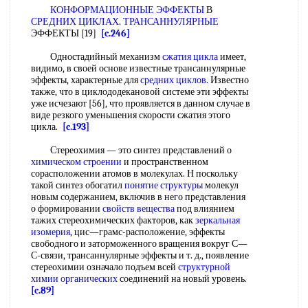
КОНФОРМАЦИОННЫЕ ЭФФЕКТЫ
В
СРЕДНИХ ЦИКЛАХ
.
ТРАНСАННУЛЯРНЫЕ
ЭФФЕКТЫ [19]
[c.246]
Одностадийный механизм
сжатия цикла
имеет,
видимо, в своей основе известные трансаннулярные
эффекты, характерные для
средних циклов
. Известно
также, что в циклододекановой системе эти эффекты
уже исчезают [56], что проявляется в данном случае в
виде резкого уменьшения скорости сжатия этого
цикла.
[c.193]
Стереохимия — это синтез представлений о
химическом строении
и пространственном
сорасположении атомов в молекулах. Н поскольку
такой синтез обогатил
понятие структуры
молекул
новым содержанием, включив в него представления
о формировании
свойств вещества
под влиянием
тажих стереохимических факторов, как
зеркальная
изомерия
, цис—грамс-расположение, эффекты
свободного и заторможенного вращения вокруг С—
С-связи, трансаннулярные эффекты и т. д., появление
стереохимии означало подъем всей
структурной
химии органических
соединений на новый уровень.
[c.89]