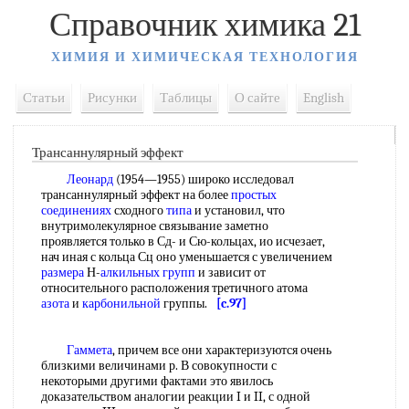
Справочник химика 21
ХИМИЯ И ХИМИЧЕСКАЯ ТЕХНОЛОГИЯ
Статьи
Рисунки
Таблицы
О сайте
English
Трансаннулярный эффект
Леонард
(1954—1955) широко исследовал
трансаннулярный эффект на более
простых
соединениях
сходного
типа
и установил, что
внутримолекулярное связывание заметно
проявляется только в Сд- и Сю-кольцах, ио исчезает,
нач иная с кольца Сц оно уменьшается с увеличением
размера
Н-
алкильных групп
и зависит от
относительного расположения третичного атома
азота
и
карбонильной
группы.
[c.97]
Гаммета
, причем все они характеризуются очень
близкими величинами р. В совокупности с
некоторыми другими фактами это явилось
доказательством аналогии реакции I и II, с одной