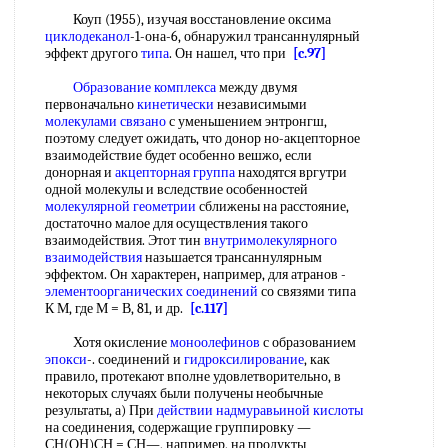
Коуп (1955), изучая восстановление оксима
циклодеканол
-1-она-6, обнаружил трансаннулярный
эффект другого
типа
. Он нашел, что при
[c.97]
Образование комплекса
между двумя
первоначально
кинетически
независимыми
молекулами связано
с уменьшением энтронгш,
поэтому следует ожидать, что донор но-акцепторное
взаимодействие будет особенно вешжо, если
донорная и
акцепторная группа
находятся вргутри
одной молекулы и вследствие особенностей
молекулярной геометрии
сближены на расстояние,
достаточно малое для осуществления такого
взаимодействия. Этот тин
внутримолекулярного
взаимодействия
назьшается трансаннулярным
эффектом. Он характерен, например, для атранов -
элементоорганических соединений
со связями типа
К М, где М = В, 81, и др.
[c.117]
Хотя окисление
моноолефинов
с образованием
эпокси
-. соединений и
гидроксилирование
, как
правило, протекают вполне удовлетворительно, в
некоторых случаях были получены необычные
результаты, а) При
действии надмуравьиной кислоты
на соединения, содержащие группировку —
СН(ОН)СН = СН—, например, на продукты