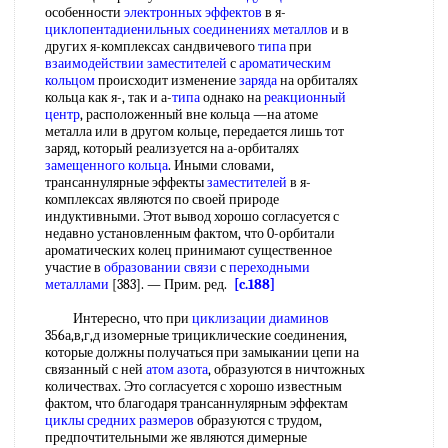
особенности
электронных эффектов
в я-
циклопентадиенильных соединениях металлов
и в
других я-комплексах сандвичевого
типа
при
взаимодействии заместителей
с
ароматическим
кольцом
происходит изменение
заряда
на орбиталях
кольца как я-, так и а-
типа
однако на
реакционный
центр
, расположенный вне кольца —на атоме
металла или в другом кольце, передается лишь тот
заряд, который реализуется на а-орбиталях
замещенного кольца
. Иными словами,
трансаннулярные эффекты
заместителей
в я-
комплексах являются по своей природе
индуктивными. Этот вывод хорошо согласуется с
недавно установленным фактом, что 0-орбитали
ароматических колец принимают существенное
участие в
образовании связи
с
переходными
металлами
[383]. — Прим. ред.
[c.188]
Интересно, что при
циклизации диаминов
356а,в,г,д изомерные трициклические соединения,
которые должны получаться при замыкании цепи на
связанный с ней
атом азота
, образуются в ничтожных
количествах. Это согласуется с хорошо известным
фактом, что благодаря трансаннулярным эффектам
циклы средних размеров
образуются с трудом,
предпочтительными же являются димерные