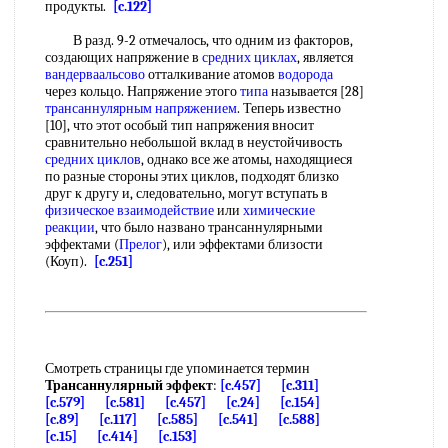
продукты.
[c.122]
В разд. 9-2 отмечалось, что одним из факторов,
создающих напряжение в
средних циклах
, является
вандерваальсово
отталкивание атомов
водорода
через кольцо. Напряжение этого
типа
называется [28]
трансаннулярным напряжением
. Теперь известно
[10], что этот особый тип напряжения вносит
сравнительно небольшой вклад в неустойчивость
средних циклов
, однако все же атомы, находящиеся
по разные стороны этих циклов, подходят близко
друг к другу и, следовательно, могут вступать в
физическое взаимодействие
или
химические
реакции
, что было названо трансаннулярными
эффектами (
Прелог
), или эффектами близости
(Коуп).
[c.251]
Смотреть страницы где упоминается термин
Трансаннулярный эффект
:
[c.457]
[c.311]
[c.579]
[c.581]
[c.457]
[c.24]
[c.154]
[c.89]
[c.117]
[c.585]
[c.541]
[c.588]
[c.15]
[c.414]
[c.153]