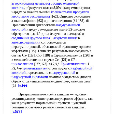
аутоокисления
метилового эфира олеиновой
кислоты
, образуется только 5,0% ожидаемого триола
наряду со значительными
количествами продуктов
кислотного расщепления
[142]. Описано окисление
а-оксиолефинов [63] и р-оксиолефинов [61, 155]. б)
При окислении циклооктена
надмуравьиной
кислотой
наряду с ожидаемым гране-1,2-диолом
образуются цыс-1,4-диол (с лучшим выходом) и
соединения другого типа
.
Раскрытие цикла
в
эпоксисоединении
сопровождается
перегруппировкой, объясняемой трансаннулярными
эффектами [118]. Такие же результаты наблюдались в
случае Сэ- [119], Сю- [118] и Сц-цик-лоалкенов [120] и
в меньшей степени в случае Се- [121] и С7-
циклоалкенов
[122, 123]. в) 2,4,4-
Триметилпентен
-1
и2, 4,4-
триметилпентен
-2 реагируют с
надбензойной
кислотой
нормально, но с
надмуравьиной
и
надуксусной кислотами
помимо ожидаемых диолов
образуются ненасыщенные одноатом-, ные спи сана
[25
[c.144]
Превращение а-окисей в гликоли — удобная
реакция для изучения трансаннулярного эффекта, так
как в результате нормальной и трансан-нулярной
реакции образуются разные изомерные глцколи .
[c.578]