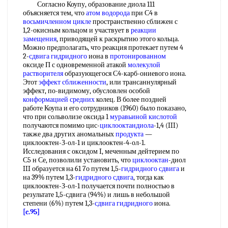
Согласно Коупу, образование диола 111
объясняется тем, что
атом водорода
при С4 в
восьмичленном цикле
пространственно сближен с
1,2-окисным кольцом и участвует в
реакции
замещения
, приводящей к раскрытию этого кольца.
Можно предполагать, что реакция протекает путем 4
2-
сдвига гидридного
иона в
протонированном
оксиде П с одновременной атакой
молекулой
растворителя
образующегося С4-карб-ониевого иона.
Этот
эффект сближенности
, или трансаннулярный
эффект, по-видимому, обусловлен особой
конформацией средних
колец. В более поздней
работе Коупа и его сотрудников (1960) было показано,
что при сольволизе оксида 1
муравьиной кислотой
получаются помимо цис-
циклооктандиола
-1,4 (III)
также два других аномальных
продукта
—
циклооктен-З-ол-1 и циклооктен-4-ол-1.
Исследования с оксидом I, меченным дейтерием по
С5 н Се, позволили установить, что
циклооктан
-диол
III образуется на 61 7о путем 1,5-
гидридного сдвига
и
на 39% путем 1,3-
гидридного сдвига
, тогда как
циклооктен-З-ол-1 получается почти полностью в
результате 1,5-сдвига (94%) и лишь в небольшой
степени (6%) путем 1,3-
сдвига гидридного
иона.
[c.95]