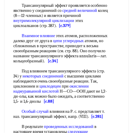
Трансаннулярный эффект проявляется особенно
явственно у соединений со
средней величиной
колец
(8—12-членных) и является причиной
внутримолекулярной циклизации
этих
циклоалканов (стр. 387).
[c.379]
Взаимное влияние
этих атомов, расположенных
далеко друг от друга в
цепи углеродных
атомов, но
сближенных в пространстве, приводит к весьма
своеобразным реакциям (см. стр. 88). Оно получило
название трансаннулярного эффекта annularis—лат.
кольцеобразный).
[c.34]
Под влиянием трансаннулярного эффекта (стр.
34) у
некоторых соединений
с высшими циклами
наблюдаются очень своеобразные реакции. Так,
циклононеи и
циклодецен
при
окислении
надмуравьиной кислотой
Н—СО—ООН дают не 1,2-
ди-олы, как можно было ожидать, а соответственно
1,5- и 1,6-диолы
[c.88]
Особый случай
влияния на Р. с. представляет т.
наз. трансаннулярный эффект, напр. (VIII).
[c.281]
В реаультате
проведенных исследований
в
настоящее время установлены
следующие