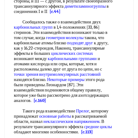
стороны, и III — с другой, в результате своеобразного
трансаннулярного эффекта
диметиламиногруппы
в
соединениях I и II
[c.44]
Сообщалось также о взаимодействии двух
карбонильных групп
в 1,4-положениях [33, 86]
стеринов. Эти взаимодействия возникают только в
том случае, когда
геометрия молекулы
такова, что
карбонильные атомы близко
подходят друг
к другу,
как у 16,22-стероидов, Наконец, трансаннулярные
эффекты в больших
циклических системах
возникают между
карбонильными группами
и
атомами кислорода или серы, которые, хотя и
расположены далеко друг от друга по цепи, но с
точки зрения
внутримолекулярных расстояний
находятся близко.
Некоторые примеры
этого рода
были приведены Леонардом [87]. Эти
взаимодействия подчиняются общему правилу,
которое уже было рассмотрено для азотсодержащих
аналогов.
[c.160]
Такого рода взаимодействие
Прелог
, которому
принадлежат
основные работы
в рассматриваемой
области, назвал
неклассическим напряжением
. В
результате трансаннулярного эффекта
средние циклы
обладают многими особенностями.
[c.113]