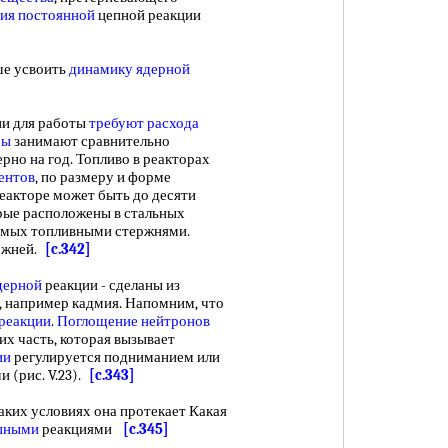
ия постоянной
цепной реакции
е усвоить
динамику ядерной
и для работы
требуют расхода
ры
занимают сравнительно
рно на год. Топливо в реакторах
ентов
, по размеру и форме
еакторе может быть до десяти
орые расположены в стальных
аемых топливными стержнями.
ржней.
[c.342]
дерной
реакции - сделаны из
 например кадмия. Напомним, что
реакции
.
Поглощение нейтронов
х часть, которая вызывает
ии
регулируется подниманием или
 (рис. V.23).
[c.343]
их условиях она протекает Какая
епными
реакциями
[c.345]