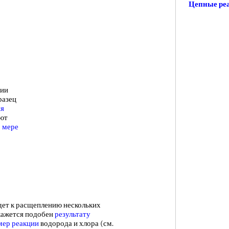
Цепные ре
ции
разец
ия
ают
о
мере
т к расщеплению нескольких
окажется подобен
результату
мер реакции
водорода и хлора (см.