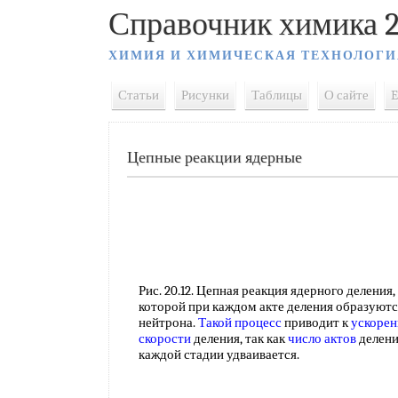
Справочник химика 2
ХИМИЯ И ХИМИЧЕСКАЯ ТЕХНОЛОГИ
Статьи
Рисунки
Таблицы
О сайте
E
Цепные реакции ядерные
Рис. 20.12. Цепная реакция ядерного деления,
которой при каждом акте деления образуютс
нейтрона.
Такой процесс
приводит к
ускоре
скорости
деления, так как
число актов
делени
каждой стадии удваивается.