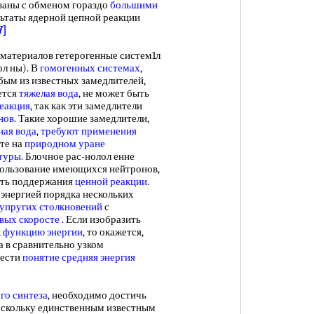
заны с обменом гораздо
большими
ультаты ядерной цепной реакции
7]
териалов гетерогенные систем1л
ол ны). В
гомогенных системах
,
бым из известных замедлителей,
ется
тяжелая вода
, не может быть
реакция
, так как эти замедлители
нов
. Такие хорошие замедлители,
ная вода
,
требуют применения
оте на
природном уране
ктуры
. Блочное рас-нолол енне
ользование имеющихся нейтронов,
ость поддержания
ценной реакции
.
 энергией порядка нескольких
упругих столкновений
с
вых скоросте
. Если изобразить
к
функцию энергии
, то окажется,
 в сравнительно узком
вести
понятие средняя
энергия
го синтеза
, необходимо достичь
оскольку единственным известным