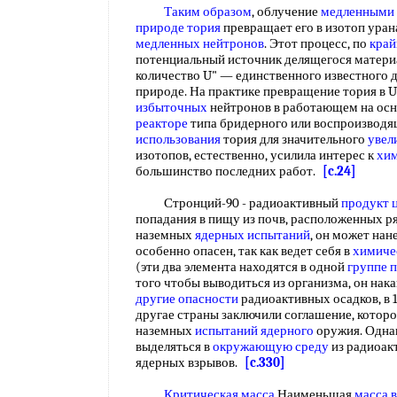
Таким образом
, облучение
медленными
природе тория
превращает его в изотоп уран
медленных нейтронов
. Этот процесс, по
край
потенциальный источник делящегося материа
количество U" — единственного известного 
природе. На практике превращение тория в 
избыточных
нейтронов в работающем на ос
реакторе
типа бридерного или воспроизводя
использования
тория для значительного
увел
изотопов, естественно, усилила интерес к
хим
большинство последних работ.
[c.24]
Стронций-90 - радиоактивный
продукт 
попадания в пищу из почв, расположенных р
наземных
ядерных испытаний
, он может нан
особенно опасен, так как ведет себя в
химиче
(эти два элемента находятся в одной
группе 
того чтобы выводиться из организма, он нака
другие опасности
радиоактивных осадков, в 
другае страны заключили соглашение, котор
наземных
испытаний ядерного
оружия. Одна
выделяться в
окружающую среду
из радиоак
ядерных взрывов.
[c.330]
Критическая масса
Наименьшая
масса 