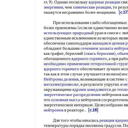
гл. 9). Однако поскольку
ядерные реакции
свя
энергиями
, чем
химические реакции
, то рез
окажутся несравнимо более мощными.
[c.17
При использовании слабо обогащенных ма
более приемлемы (если не единственно возм
использующих природный
уран в смеси с лю
единственным исключением из которых явля
обеспечена самоподдерж
вающаяся
цепная 
обладают большим
сечением захвата нейтро
как графит, бериллий (
окись бериллия
),
обыч
обогащенного
ядерного горючего
, а при раб
необходимо применение
гетерогенной стру
ядерного горючего
обеспечивает лучшее исп
так как в этом случае улучшается возмон(н
Нейтроны деления
, возникающие в системе с
мегаэлектронвольт
, в результате упругих и
не
окружающими
ядрами замедляются
до
тепло
энергетическое распределение
нейтронов ка
что
основная масса
нейтронов сосредоточена
энергетическом интервале. Целесообразно в
нейтронов
в реакторе .
[c.18]
Для того чтобы началась
реакция ядерно
температуры порядка миллиона градусов. П