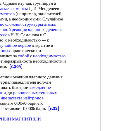
 д. Однако изучая, группируя и
ытые элементы
Д. И. Менделеев
ементов
(например, окислителей,
ными, а необходимыми. Случайное
ию сложной
структуры атома
,
епной реакции
ядерного деления
ессов
Н. Н. Семенова и С.
о, с необходимостью — к
лучайное первое
открытие в
енных
практических и
влечет за
собой
с
необходимостью
ет неразрывность необходимости и
ими.
[c.264]
пной реакции ядерного деления
териал замедлителя должен
чивать быстрое
замедление
нии
, до
равновесных тепловых
ние захвата нейтронов
.
авным 0,0040 барн его
е составляет 0,0035 барн.
[c.32]
РНЫЙ МАГНИТНЫЙ