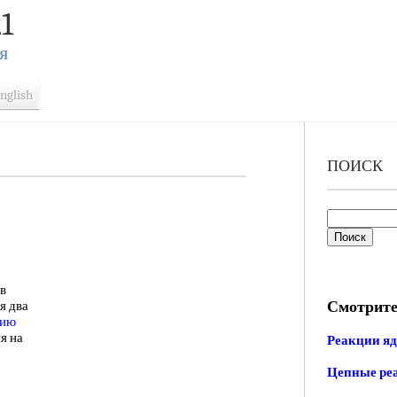
1
Я
nglish
ПОИСК
 в
Смотрите
я два
нию
я на
Реакции я
Цепные ре