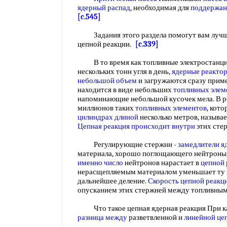
ядерный распад
, необходимая для
поддержан
[c.545]
Задания этого раздела помогут вам лучш
цепной реакции.
[c.339]
В то время как топливные электростанци
нескольких тонн угля в день,
ядерные реакто
небольшой объем
и загружаются сразу приме
находится в виде небольших
топливных элем
напоминающие небольшой кусочек мела. В р
миллионов таких
топливных элементов
, кот
цилиндрах длиной
несколько метров, назыв
Цепная реакция
происходит внутри
этих сте
Регулирующие стержни -
замедлители я
материала, хорошо поглощающего нейтроны,
именно число
нейтронов нарастает в
цепной 
нерасщепляемым материалом уменьшает ту и
дальнейшее деление.
Скорость цепной реакц
опусканием этих стержней между топливными
Что такое цепная ядерная реакция При как
разница между
разветвленной и
линейной ц