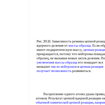
Рис. 20.13. Зависимость режима цепной реак
ядерного деления от
массы образца
. Если об
имеет подкритическую массу,
цепная реакц
прекращается, потому что нейтроны покид
образец, не вызывая новых актов деления. П
увеличения
массы образца
его покидает все
меньшее
число нейтронов
и
цепная реакция
получает возможность
развиваться.
Расщепление одного атома урана приведе
атомов. Результат цепной ядерной реакции 
обычной
химической цепной реакции
,
напри