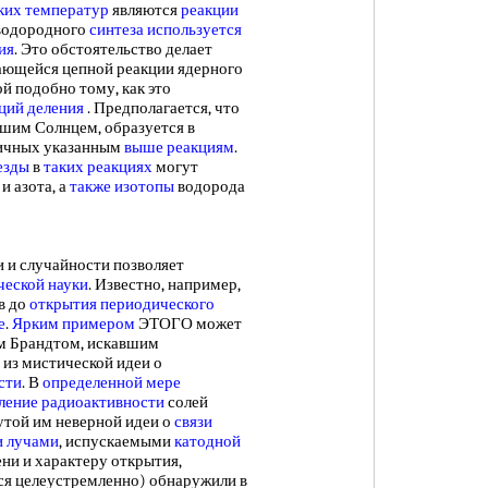
ких температур
являются
реакции
одородного
синтеза используется
ия
. Это обстоятельство делает
ющейся цепной реакции ядерного
ой подобно тому, как это
ций деления
. Предполагается, что
нашим Солнцем, образуется в
гичных указанным
выше реакциям
.
езды
в
таких реакциях
могут
 и азота, а
также изотопы
водорода
 случайности позволяет
ческой науки
. Известно, например,
в до
открытия периодического
е
.
Ярким примером
ЭТОГО может
м Брандтом, искавшим
из мистической идеи о
сти
. В
определенной мере
ление радиоактивности
солей
утой им неверной идеи о
связи
 лучами
, испускаемыми
катодной
ни и характеру открытия,
лся целеустремленно) обнаружили в