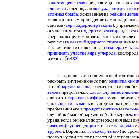
в
настоящее время
средством достижения
та
ядерного
деления, для
возбуждения реакции
в
атомная бомба
, основанная на
реакции делен
маловероятным проведение самоподдержива
синтеза (
термоядерной реакции
), управляем
осуществляется в
ядерном реакторе
для
реак
энергия, вьщеляемая звездами и в их числе 
результате
реакций ядерного синтеза
, анало
В зависимости от возраста и
температуры зв
принимать участие
ядра углерода
, кислорода
и гелия.
[c.437]
Выяснение соотношения необходимости и
раскрыть внутреннюю логику
развития хими
что
обнаружение ряда
элементов и их свойст
закона
представляло
собой
случайное явлени
служить
открытие фосфора
в моче алхимико
философский камень
и исходившим при этом 
пребывании его в
продуктах жизнедеятельно
случайно было обнаружено А. Беккерелем
яв
урана, когда он искал подтверждения выдвин
явления
флуоресценции стекла
с
невидимыми
трубкой
. Вероятно,
также случайно
(по време
поскольку сам поиск в известной степени ве