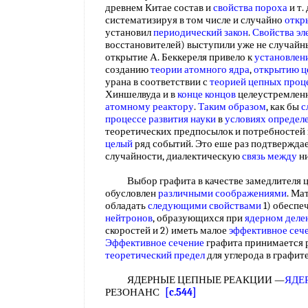
древнем Китае состав и
свойства пороха
и т.
систематизируя в том числе и случайно
откр
установил
периодический закон
.
Свойства эл
восстановителей) выступили уже не случай
открытие А. Беккереля привело к
установлен
созданию
теории атомного ядра
,
открытию ц
урана в соответствии с
теорией цепных проц
Хиншелвуда и в
конце концов
целеустремленн
атомному реактору
.
Таким образом
, как бы
с
процессе развития науки
в
условиях определ
теоретических предпосылок и потребностей 
целый
ряд событий. Это еше раз подтвержда
случайности, диалектическую
связь между
н
Выбор графита в качестве замедлителя це
обусловлен
различными соображениями
. Ма
обладать
следующими свойствами
1) обеспе
нейтронов
, образующихся при
ядерном деле
скоростей и 2) иметь малое
эффективное сече
Эффективное сечение
графита принимается р
теоретический предел
для углерода в графит
ЯДЕРНЫЕ ЦЕПНЫЕ РЕАКЦИИ —
ЯДЕ
РЕЗОНАНС
[c.544]