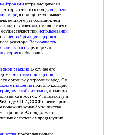
 нейтронами
встречающегося в
а, который делится под
действием
ней мере
, в принципе открывает
ла, во много раз больший, чем
делящегося изотопа, имеющегося в
U осуществляют при
использовании
нове
цепной реакции ядерном
щего реактора.
Возможность
ичения запасов
делящихся
ии тория
и обусловила
цепной реакции
. В случае его
ядом с
местами проведения
ести организму огромный вред. Он
ском отношении
подобно кальцию
периодической системы
), и, вместо
пливается в костях. Учитывая эту и
1963 году США, СССР и некоторые
ое положило конец большинству
ко стронций-90 продолжает
тивных остатков от предыдущих
вещества
, претерпевающего