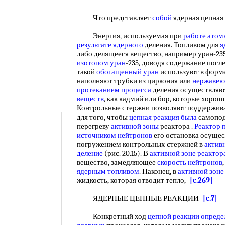
Что представляет
собой
ядерная цепна
Энергия, используемая при
работе ато
результате ядерного
деления. Топливом для
я
либо делящееся вещество, например уран-2
изотопом уран
-235, доводя содержание посл
такой
обогащенный уран
используют в форме
наполняют трубки из циркония или
нержавею
протеканием процесса
деления осуществляю
веществ
, как кадмий или бор, которые хоро
Контрольные стержни позволяют поддержив
для того, чтобы
цепная реакция
была
самопод
перегреву
активной зоны
реактора .
Реактор 
источником нейтронов
его остановка осущес
погружением контрольных стержней в
актив
деление
(рис. 20.15). В
активной зоне
реактор
вещество, замедляющее
скорость нейтронов
ядерным топливом
. Наконец, в
активной зоне
жидкость, которая отводит тепло,
[c.269]
ЯДЕРНЫЕ ЦЕПНЫЕ РЕАКЦИИ
[c.7]
Конкретный ход
цепной реакции опреде