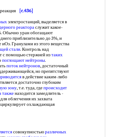
я реакция
[c.436]
мных
электростанций, выделяется в
дерного реактора
служит какое-
35. Обычно уран обогащают
еднего приблизительно до 3%, и
 иОз. Гранулами из этого вещества
щей стали
. Контроль над
т с помощью стержней из
таких
шо
поглощают нейтроны
.
ать
поток нейтронов
, достаточный
держивающейся, но препятствуют
приводится
в действие каким-либо
твляется достаточно глубоким
ную зону
, т.е. туда, где
происходит
а также
находится замедлитель -
, для облегчения их захвата
циркулирует охлаждающая
ляется
совокупностью
различных