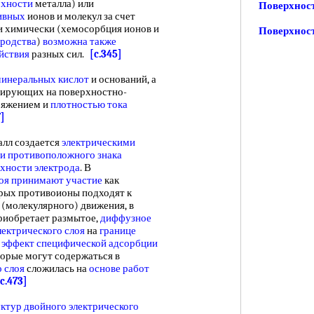
рхности
металла) или
Поверхност
ивных
ионов и молекул за счет
ли химически (хемосорбция ионов и
Поверхнос
сродства
)
возможна также
йствия
разных сил.
[c.345]
минеральных кислот
и оснований, а
циирующих на поверхностно-
ряжением и
плотностью тока
7]
лл создается
электрическими
и противоположного знака
хности электрода
. В
оя
принимают участие
как
орых противоионы подходят к
(молекулярного) движения, в
риобретает размытое,
диффузное
лектрического слоя
на
границе
эффект специфической
адсорбции
торые могут содержаться в
 слоя
сложилась на
основе работ
[c.473]
ктур двойного электрического