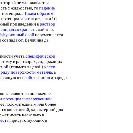
 который не удерживается
сте с жидкостью, то
падение
-потенциал.
Таким образом
,
потенциала и так же, как и 1)]-
ожный при введении в
раствор
тенциал сохраняет
свой знак
ффузионный слой
перемещается
лы совпадают. Величина дь
имости учета
специфической
оэтому в растворах, содержащих
отной (гельмгольцевой)
части
аряду поверхности металла
, а
ависящую от
свойств ионов
и заряда
оны влияют на положение
на
потенциал незаряженной
лее положительным или более
ется константой, характерной для
ожет иметь несколько в
еств
, присутствующих в