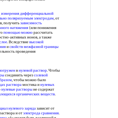
 измерения дифференциальной
льно
поляризуемым электродам
, от
ов, получить
зависимость
чного натяжения
(или понижения
го
помощью можно
рассчитать
стно-активных ионов, а также
слое
. Вследствие
высокой
ния
и
свойств межфазной границы
ельность проведения
погружен
в
нулевой раствор
. Чтобы
оры
соединить через
солевой
образом
, чтобы можно было
цах раствора
мостика и
нулевых
о
нулевые растворы
не содержат
ующихся органических веществ
.
циал нулевого заряда
зависит от
 раствора и от
электрода сравнения
.
чина
<4= может быть различной в