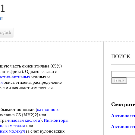
1
Я
nglish
ПОИСК
ую часть окиси этилена (65%)
антифриза). Однако в связи с
остно-активных
ионных и
ся
окись этилена, распределение
лями начинает изменяться.
Смотрите
 бывают ионными [
катионного
чевина С5 (ЫН2)2] или
Активност
тра-
ниловая кислота
).
Ингибиторы
щего металла
или
Активност
ных молекул
за счет кулоновских