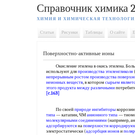
Справочник химика 2
ХИМИЯ И ХИМИЧЕСКАЯ ТЕХНОЛОГИ
Статьи
Рисунки
Таблицы
О сайте
E
Поверхностно-активные ионы
Окисление этилена в окись этилена. Больш
используют для
производства этиленгликоля
(
непрерывным ростом
производства поверхн
неионных веществ
, в котором
сырьем являет
этого продукта
между различными
потребите
[c.163]
По своей
природе ингибиторы
коррозии
типа
— катапин, ЧМ
анионного типа
— тиомо
молекулярными соединениями
(например, ан
адсорбируются
на
поверхности корродирую
электростатически (
адсорбция ионов
и
поляр