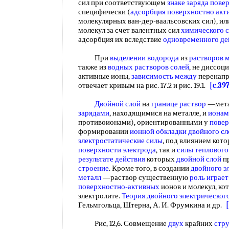
сил при соответствующем
знаке заряда пове
специфически (
адсорбция поверхностно акт
молекулярных ван-дер-ваальсовских сил), и
молекул за счет валентных сил
химического 
адсорбция их вследствие
одновременного де
При
выделении водорода
из
растворов 
также из
водных растворов солей
, не диссо
активные ионы,
зависимость между
перенап
отвечает кривым на рис. 17.2 и рис. 19.1.
[c.39
Двойной слой
на
границе раствор
—мета
зарядами
, находящимися на металле, и
ионам
противоионами), ориентированными у
повер
формировании
ионной обкладки двойного сл
электростатические силы
, под влиянием кот
поверхности электрода
, так и
силы теплового
результате действия
которых
двойной слой
п
строение
. Кроме того, в создании
двойного э
металл
—раствор существенную
роль играет
поверхностно-активных
ионов и молекул, ко
электролите.
Теория двойного электрического
Гельмгольца, Штерна, А. И. Фрумкина и др.
Рис, 12,6. Совмещение
двух
крайних
стру