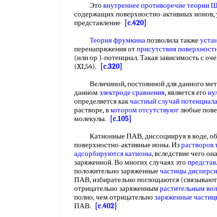
Это
внутреннее противоречие
теории 
содержащих поверхностно-активных ионов, ус
представление
[c.420]
Теория фрумкина
позволила также
уста
перенапряжения от
присутствия поверхност
(или ор )-потенциал. Такая зависимость с оч
(XI,54).
[c.320]
Величиной, постоянной для данного метал
данном
электроде сравнения
, является его
ну
определяется как
частный случай
потенциала
растворе, в
котором отсутствуют
любые пове
молекулы.
[c.105]
Катионные ПАВ, диссоциируя в воде, обр
поверхностно-активные ионы. Из
растворов 
адсорбируются катионы
, вследствие чего о
заряженной. Во многих случаях это
представ
положительно заряженные
частицы дисперс
ПАВ, избирательно поглощаются (связывают
отрицательно заряженным
растительным во
полно, чем отрицательно
заряженные частиц
ПАВ.
[c.402]