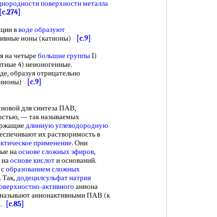
днородности поверхности металла
[c.274]
ации в
воде образуют
тивные ионы (катионы)
[c.9]
я на четыре
большие группы
I)
итные 4) неионогенные.
де, образуя отрицательно
(анионы)
[c.9]
сновой для синтеза ПАВ,
остью, — так называемых
держащие
длинную углеводородную
еспечивают их растворимость в
актическое применение
. Они
ные на
основе сложных эфиров
,
 на
основе кислот
и оснований.
с
образованием сложных
 Так,
додецилсульфат натрия
оверхностно-активного
аниона
а называют анионактивными ПАВ (к
).
[c.85]