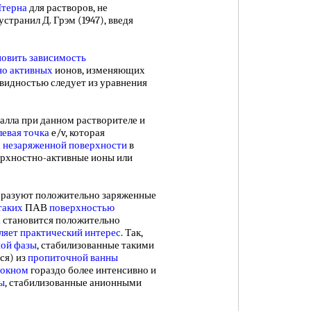
Штерна
для растворов, не
транил Д. Грэм (1947), введя
новить зависимость
но активных
ионов, изменяющих
евидностью следует из уравнения
ла при данном растворителе и
левая точка
e/v, которая
 незаряженной поверхности
в
рхностно-активные ионы или
азуют положительно заряженные
таких
ПАВ
поверхностью
на становится положительно
ляет практический интерес
. Так,
ной фазы
, стабилизованные такими
ся) из
пропиточной ванны
локном
гораздо более интенсивно и
ы
, стабилизованные анионными