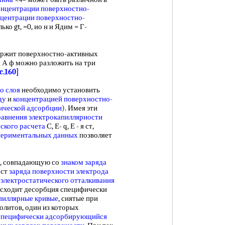
онцентрации поверхностно-
нцентрации поверхностно-
лько gt, =0, ио н и Ядим = Г-
ржит поверхностно-активных
и А ф можно разложить на три
c.160]
о слоя
необходимо установить
ду
и
концентрацией поверхностно-
ической адсорбции
). Имея эти
равнения электрокапиллярности
ского расчета
С, Е- q, Е - я ст,
периментальных данных
позволяет
у, совпадающую со
знаком заряда
ост
заряда поверхности электрода
л
электростатического отталкивания
сходит десорбция специфически
пиллярные кривые
, снятые при
олитов, один из которых
специфически адсорбирующийся