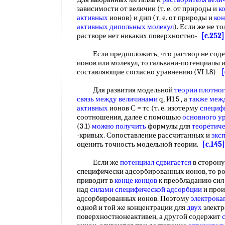
зависимости от величии (т. е. от природы и
к
активных
ионов) и дип (т. е. от природы и
ко
активных
дипольных молекул
). Если же не то
растворе нет никаких поверхностно-
[c.252]
Если предположить, что раствор не соде
ионов или молекул, то гальвани-потенциалы 
составляющие согласно уравнению (VI 1.8)
[
Для развития модельной
теории плотног
связь между величинами
q, И1 5 , а
также меж
активных
ионов С = тс (т. е. изотерму
специф
соотношения, далее с помощью
основного у
(3.1)
можно получить
формулы для
теоретиче
-кривых. Сопоставление рассчитанных и
экс
оценить точность модельной теории.
[c.145]
Если же
потенциал сдвигается
в сторон
специфически адсорбированных ионов, то р
приводит в
конце концов
к преобладанию си
над
силами специфической адсорбции
и прои
адсорбированных ионов. Поэтому
электрока
одной и той же концентрации для
двух
электр
поверхностнонеактивен, а другой содержит