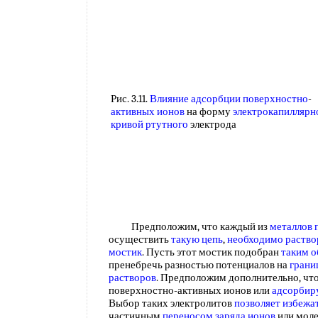
Рис. 3.11.
Влияние адсорбции поверхностно
-
активных ионов
на форму
электрокапиллярн
кривой ртутного
электрода
Предположим, что каждый из
металлов 
осуществить
такую цепь
,
необходимо раств
мостик
. Пусть этот мостик подобран
таким 
пренебречь разностью потенциалов на
грани
растворов
. Предположим дополнительно, чт
поверхностно-активных ионов или
адсорбир
Выбор таких электролитов
позволяет избежа
частичным
переносом заряда ионов
или моле