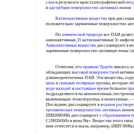
слоя
и результате кристаллографической
нео
и
адсорбции поверхностно-активных
ионов
Катионактивные вещества
при диссоци
положительно заряженные поверхностно-ак
По
химической природе
все ПАВ делятс
анионактивные, 2) катионактивные 3) амфол
Анионактивные вещества
диссоциируют в во
заряженные поверхностно-активные ионы 
Отметим, что
правило Траубе
явилось о
обладающих
высокой поверхностной
активн
длинноцепочечных ПАВ. Эти вещества, со
цепь
и
сильные полярные
группы, которые об
воде находят
в
настоящее время
большое
пр
подразделяются на неионогенные, построен
включающих этоксигруппы, и ионогенные, —
Последние диссоциируют в
водном растворе
органических поверхностно-активных
ионов.
i2H250S03Na диссоциирует с
образованием п
С)2Н25050з и иона Na+. Вещества этого тип
ним относятся и мыла, например, i3H27 00Na