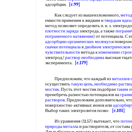
адсорбции.
[c.99]
Как следует из вышеизложенного,
метод
емкости применим к жидким и
твердым идеа
метод позволяет определить п. н. з. электрод
плотности заряда
электрода, а также
пограни
пограничного натяжения
) от потенциала. С е
адсорбцию органических молекул
и поверхно
скачки потенциала
в
двойном электрическом 
чувствительности
метода к
изменению строе
электрод/
раствор необходима
высокая тщат
эксперимента.
[c.179]
Предположим, что каждый из
металлов 
осуществить
такую цепь
,
необходимо раств
мостик
. Пусть этот мостик подобран
таким 
пренебречь разностью потенциалов на
грани
растворов
. Предположим дополнительно, чт
поверхностно-активных ионов или
адсорбир
Выбор таких электролитов позво-
[c.101]
Из уравнения (11.57) вытекает, что
потен
природы металла
и растворителя, от состава
Для выбранных металла и
растворителя вели