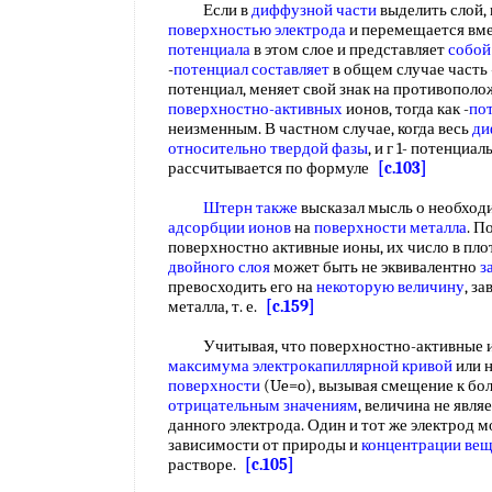
Если в
диффузной части
выделить слой,
поверхностью электрода
и перемещается вме
потенциала
в этом слое и представляет
собой
-
потенциал составляет
в общем случае часть -
потенциал, меняет свой знак на противопол
поверхностно-активных
ионов, тогда как -
по
неизменным. В частном случае, когда весь
ди
относительно твердой фазы
, и г 1- потенциа
рассчитывается по формуле
[c.103]
Штерн также
высказал мысль о необход
адсорбции ионов
на
поверхности металла
. П
поверхностно активные ионы, их число в пл
двойного слоя
может быть не эквивалентно
з
превосходить его на
некоторую величину
, з
металла, т. е.
[c.159]
Учитывая, что поверхностно-активные и
максимума электрокапиллярной кривой
или 
поверхности
(Ue=o), вызывая смещение к бо
отрицательным значениям
, величина не явля
данного электрода. Один и тот же электрод м
зависимости от природы и
концентрации вещ
растворе.
[c.105]