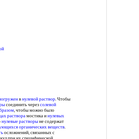
ой
погружен
в
нулевой раствор
. Чтобы
оры
соединить через
солевой
образом
, чтобы можно было
цах раствора
мостика и
нулевых
о
нулевые растворы
не содержат
ующихся органических веществ
.
ть
осложнений, связанных с
кул при их специфической