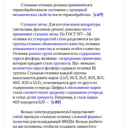
Стальные отливки должны применяться в
термообработанном состоянии с
проверкой
механических свойств
после термообработки.
[c.69]
Стальное литье
. Для
изготовления аппаратуры
(автоклавы, фасонные детали) довольно
часто
применяют
стальное литье
. По ГОСТ 977—58
отливки из
углеродистой стали
разделяются на три
группы отливки
обыкновенного качества
, отливки
повышенного качества
и отливки особого качества.
Отливки
разных групп
отличаются по
содержанию
серы
и фосфора, являющи -ся
вредными примесями
,
которые придают
стали хрупкость
. Hai -меньшес
количество серы
и фосфора содержат отливки Hi
группы. Стальные отливки каждой группы
выпускаются девяти марок (1.5Л, 20.Л, 25Л, ЗОЛ, 35Л,
40Л, ЗОЛ и 55Л), отличающихся друг от друга по
содернонию углерода. Цифры в
обозначении марки
стали
соответствуют среднему
содержанию углерода
в сотых
долях процента
. Например, в
стали марки
40Л находится 0,37—
[c.82]
Кольцо электрододержателя 3 представляет
собой
прочную стальную отливку
сложной формы
с
полостью для охлаждающей 1В0ДЫ. Кольцо разбито
на две половины, чтобы не создавать замкнутого