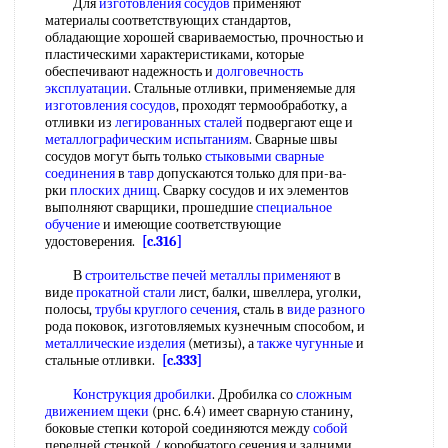
Для
изготовления сосудов
применяют
материалы соответствующих стандартов,
обладающие хорошей свариваемостью, прочностью и
пластическими характеристиками, которые
обеспечивают надежность и
долговечность
эксплуатации
. Стальные отливки, применяемые для
изготовления сосудов
, проходят термообработку, а
отливки из
легированных сталей
подвергают еще и
металлографическим испытаниям
. Сварные швы
сосудов могут быть только
стыковыми сварные
соединения
в
тавр
допускаются только для при-ва-
рки
плоских днищ
. Сварку сосудов и их элементов
выполняют сварщики, прошедшие
специальное
обучение
и имеющие соответствующие
удостоверения.
[c.316]
В
строительстве печей
металлы применяют
в
виде
прокатной стали
лист, балки, швеллера, уголки,
полосы,
трубы круглого сечения
, сталь в
виде разного
рода поковок, изготовляемых кузнечным способом, и
металлические изделия
(метизы), а
также чугунные
и
стальные отливки.
[c.333]
Конструкция дробилки
. Дробилка со
сложным
движением щеки
(рнс. 6.4) имеет сварную станину,
боковые степки которой соединяются между
собой
передней стенкой / коробчатого сечения и задними