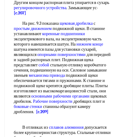
Другим концом распорная плита упирается в сухарь
регулировочного устройства
. Замыкающее ус-
[c.207]
На рис. 9.3 показана
щековая дробилка
с
простым движением
подвижной щеки. В станине
устанавливают
коренные подшипники
эксцентрикового вала, на эксцентриковую часть
которого навешивается шатун. На
нижнем конце
шатуна имеются пазы для установки сухарей,
являющихся
опорными поверхностями
для передней
и задней распорных плит. Подвижная щека
представляет
собой
стальную отливку коробчатого
сечения, подвешенную на оси. Силовое замыкание
звеньев
механизма привода
подвижной щеки
обеспечивается тягами и пружинами. К станине и
подвижной щеке крепятся дробящие плиты. Плиты
изготовляют из высокомарганцовистой стали, они
являются
основными рабочими органами
щековых
дробилок.
Рабочие поверхности
дробящих плит и
боковые стенки
станины образуют камеру
дробления.
[c.209]
В отливках из
сплавов алюминия
допускается
более крупнозернистая структура. Стальные отливки