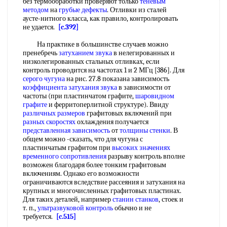
без термообработки проверяют только
теневым
методом
на
грубые дефекты
. Отливки из сталей
аусте-нитного класса, как правило, контролировать
не удается.
[c.392]
На практике в большинстве случаев можно
пренебречь
затуханием звука
в нелегированных и
низколегированных стальных отливках, если
контроль проводится на частотах 1 и 2 МГц [386]. Для
серого чугуна
на рис. 27.8 показана зависимость
коэффициента затухания звука
в зависимости от
частоты (при пластинчатом графите,
шаровидном
графите
и ферритоперлитной структуре). Ввиду
различных размеров
графитовых включений при
разных скоростях
охлаждения получается
представленная зависимость
от
толщины стенки
. В
общем можно -сказать, что для чугуна с
пластинчатым графитом при
высоких значениях
временного сопротивления
разрыву контроль вполне
возможен благодаря более тонким графитовым
включениям. Однако его возможности
ограничиваются вследствие рассеяния и затухания на
крупных и многочисленных графитовых пластинах.
Для таких деталей, например
станин станков
, стоек и
т. п.,
ультразвуковой контроль
обычно и не
требуется.
[c.515]