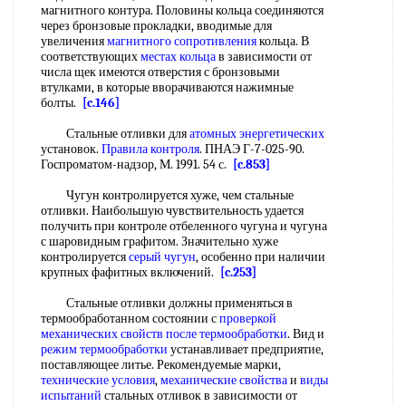
магнитного контура. Половины кольца соединяются
через бронзовые прокладки, вводимые для
увеличения
магнитного сопротивления
кольца. В
соответствующих
местах кольца
в зависимости от
числа щек имеются отверстия с бронзовыми
втулками, в которые вворачиваются нажимные
болты.
[c.146]
Стальные отливки для
атомных энергетических
установок.
Правила контроля
. ПНАЭ Г-7-025-90.
Госпроматом-надзор, М. 1991. 54 с.
[c.853]
Чугун контролируется хуже, чем стальные
отливки. Наибольшую чувствительность удается
получить при контроле отбеленного чугуна и чугуна
с шаровидным графитом. Значительно хуже
контролируется
серый чугун
, особенно при наличии
крупных фафитных включений.
[c.253]
Стальные отливки должны применяться в
термообработанном состоянии с
проверкой
механических свойств
после термообработки
. Вид и
режим термообработки
устанавливает предприятие,
поставляющее литье. Рекомендуемые марки,
технические условия
,
механические свойства
и
виды
испытаний
стальных отливок в зависимости от