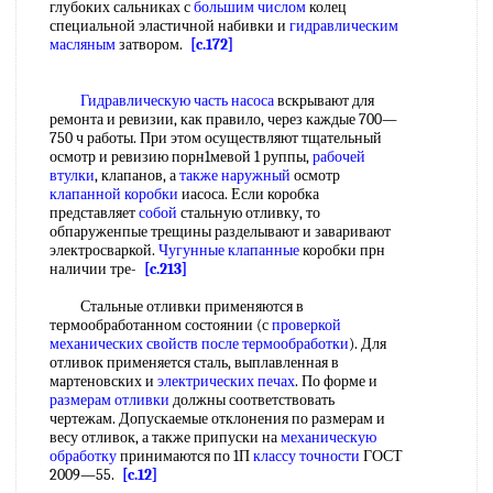
глубоких сальниках с
большим числом
колец
специальной эластичной набивки и
гидравлическим
масляным
затвором.
[c.172]
Гидравлическую часть насоса
вскрывают для
ремонта и ревизии, как правило, через каждые 700—
750 ч работы. При этом осуществляют тщательный
осмотр и ревизию порн1мевой 1 руппы,
рабочей
втулки
, клапанов, а
также наружный
осмотр
клапанной коробки
иасоса. Если коробка
представляет
собой
стальную отливку, то
обпаруженпые трещины разделывают и заваривают
электросваркой.
Чугунные клапанные
коробки прн
наличии тре-
[c.213]
Стальные отливки применяются в
термообработанном состоянии (с
проверкой
механических свойств
после термообработки
). Для
отливок применяется сталь, выплавленная в
мартеновских и
электрических печах
. По форме и
размерам отливки
должны соответствовать
чертежам. Допускаемые отклонения по размерам и
весу отливок, а также припуски на
механическую
обработку
принимаются по 1П
классу точности
ГОСТ
2009—55.
[c.12]