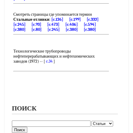
Смотреть страницы где упоминается термин
Стальные отливки
:
[c.126]
[c.199]
[c.332]
[c.245]
[c.93]
[c.473]
[c.406]
[c.594]
[c.380]
[c.80]
[c.245]
[c.380]
[c.380]
Технологические трубопроводы
нефтеперерабатывающих и нефтехимических
заводов (1972) -- [
c.34
]
ПОИСК