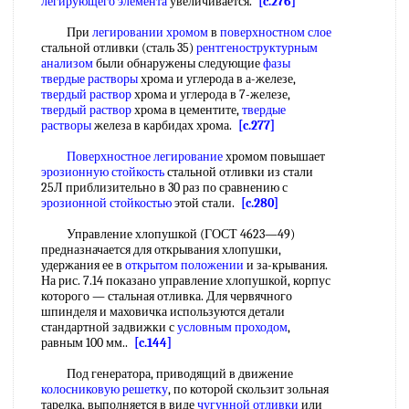
легирующего элемента
увеличивается.
[c.276]
При
легировании хромом
в
поверхностном слое
стальной отливки (сталь 35)
рентгеноструктурным
анализом
были обнаружены следующие
фазы
твердые растворы
хрома и углерода в а-железе,
твердый раствор
хрома и углерода в 7-железе,
твердый раствор
хрома в цементите,
твердые
растворы
железа в карбидах хрома.
[c.277]
Поверхностное легирование
хромом повышает
эрозионную стойкость
стальной отливки из стали
25Л приблизительно в 30 раз по сравнению с
эрозионной стойкостью
этой стали.
[c.280]
Управление хлопушкой (ГОСТ 4623—49)
предназначается для открывания хлопушки,
удержания ее в
открытом положении
и за-крывания.
На рис. 7.14 показано управление хлопушкой, корпус
которого — стальная отливка. Для червячного
шпинделя и маховичка используются детали
стандартной задвижки с
условным проходом
,
равным 100 мм..
[c.144]
Под генератора, приводящий в движение
колосниковую решетку
, по которой скользит зольная
тарелка, выполняется в виде
чугунной отливки
или