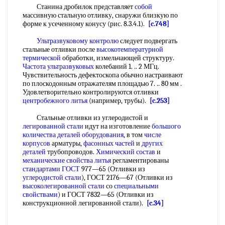
Станина дробилок представляет
собой
массивную стальную отливку, снаружи близкую по
форме к усеченному конусу (рис. 8.3.4.1).
[c.748]
Ультразвуковому контролю
следует подвергать
стальные отливки после
высокотемпературной
термической
обработки, измельчающей структуру.
Частота ультразвуковых
колебаний 1. .. 2 МГц.
Чувствительность дефектоскопа обычно настраивают
по плоскодонным отражателям площадью 7. .. 80 мм .
Удовлетворительно контролируются отливки
центробежного литья
(например, трубы).
[c.253]
Стальные отливки из углеродистой и
легированной стали
идут на изготовление
большого
количества
деталей оборудования
, в том
числе
корпусов
арматуры,
фасонных частей
и
других
деталей
трубопроводов.
Химический состав
и
механические свойства литья
регламентированы
стандартами ГОСТ
977—65 (Отливки из
углеродистой стали
), ГОСТ 2176—67 (Отливки из
высоколегированной стали
со
специальными
свойствами
) и ГОСТ 7832—65 (Отливки из
конструкционной легированной стали).
[c.34]