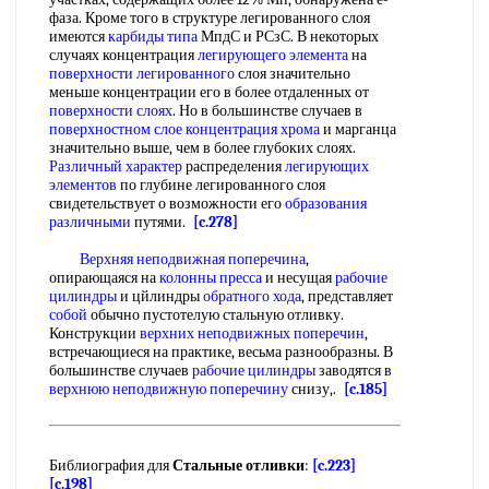
фаза. Кроме того в структуре легированного слоя
имеются
карбиды типа
МпдС и РСзС. В некоторых
случаях концентрация
легирующего элемента
на
поверхности легированного
слоя значительно
меньше концентрации его в более отдаленных от
поверхности слоях
. Но в большинстве случаев в
поверхностном слое
концентрация хрома
и марганца
значительно выше, чем в более глубоких слоях.
Различный характер
распределения
легирующих
элементов
по глубине легированного слоя
свидетельствует о возможности его
образования
различными
путями.
[c.278]
Верхняя неподвижная поперечина
,
опирающаяся на
колонны пресса
и несущая
рабочие
цилиндры
и цйлиндры
обратного хода
, представляет
собой
обычно пустотелую стальную отливку.
Конструкции
верхних неподвижных поперечин
,
встречающиеся на практике, весьма разнообразны. В
большинстве случаев
рабочие цилиндры
заводятся в
верхнюю неподвижную поперечину
снизу,.
[c.185]
Библиография для
Стальные отливки
:
[c.223]
[c.198]