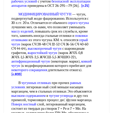
рабочих условий
с учетом
безопасной эксплуатации
аппаратов
приведены в ОСТ 26-291—79 [26].
[c.21]
МОДИФИЦИРОВАННЫЙ ЧУГУН
— чугун,
подвергнутый жоди-фацированию. Используется с
30-х гг. 20 в. Отличается от обычного
серого чугуна
лучшими мех. св-вами, что позволяет уменьшать
массу изделий
, повышать срок их службы и, кроме
того, заменять иногда стальные отливки и
поковки
отливками
из этого чугуна. КМ. ч. относятся
серый
чугун
(марок СЧ 28-48 СЧ 32-52 СЧ 36-56 СЧ 40-60
СЧ 44-64),
высокопрочный чугун
с шаровидным
графитом,
жаростойкий чугун
(марок ЖЧХ-0,8
ЖЧХ-1,5 ЖЧХ-2,5 ЖЧСШ-5,5 ЖЧШЮ-22),
антифрикционный чугун
(некоторые. марки),
ковкий
чугун
(к модифицированию которого прибегают для
некоторого сокращения
длительности отжига).
[c.833]
В
чугунных отливках
при прочих
равных
условиях
легирован ный слой меньше насыщен
марганцем, чем в стальных отливках Это объясняется
высоким содержанием
в
чугуне углерода
и дру гих
примесей, тормозящих процесс ди( )фузии марганца.
Поверх ностный
слой, легированный марганцем,
состоит из твердых ра створов 7 = Ре и 7 = Мп. На
участках, содержащих более 12% Мп, обнаружена е-