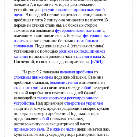
балками 7, в одной из которых расположено
устройство для
регулирования ширины
выходной
щели
. В передней стенке закреплена неподвижная
дробящая плита 2 снизу она опирается на выступ 13
передней стенки станины, а с боковых сторон
зажимается боковыми
футеровочными плитами
3,
имеющими клиновые скосы. Боковые
футеровочные
плиты
крепят к станине болтами с
потайными
головками
. Подвижная щека 4 (стальная отливка)
установлена с помощью
роликовых подшипников
качения
иа эксцентриковой части
главного вала
5.
Последний, в свою очередь, опирается на
[c.161]
На рис. 9.2 показана
щековая дробилка
со
сложным движением
подвижной щеки. Станина
дробилки стальная,
боковые стенки
выполнены из
стального листа
и соединены между
собой
передней
стенкой коробчатого сечения и задней балкой,
являющейся
также корпусом
регулировочного
устройства
. Над приемным
отверстием укреплен
защитный кожух, предотвращающий выброс кусков
породы из камеры дробления. Подвижная щека
представляет
собой
стальную отливку,
расположенную на эксцентриковой части
приводного вала
. В
нижней части
щеки имеется паз,
куда вставляется сухарь для упора распорной плиты.