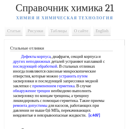
Справочник химика 21
ХИМИЯ И ХИМИЧЕСКАЯ ТЕХНОЛОГИЯ
Статьи
Рисунки
Таблицы
О сайте
English
Стальные отливки
Дефекты корпуса
, диафрагм, секций корпуса и
других неподвижных
деталей устраняют наплавкой с
последующей обработкой
. В стальных отливках
иногда появляются сквозные микроскопические
отверстия, которые можно
устранить путем
засверловки и последующей запрессовки медной
заклепки с
применением герметика
. В случае
обнаружение трещин
необходимо выполнить
засверловку по концам трещины, а трещину
ликвидировать с помощью герметика. Такие приемы
ремонта допустимы
для насосов, работающих при
давлении не выше 0,6 МПа, перекачивающих
неядовитые и невзрывоопасные жидкости.
[c.407]