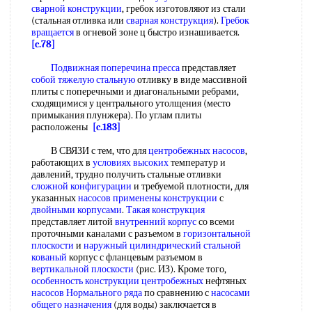
сварной конструкции
, гребок изготовляют из стали
(стальная отливка или
сварная конструкция
).
Гребок
вращается
в огневой зоне ц быстро изнашивается.
[c.78]
Подвижная поперечина пресса
представляет
собой
тяжелую стальную
отливку в виде массивной
плиты с поперечными и диагональными ребрами,
сходящимися у центрального утолщения (место
примыкания плунжера). По углам плиты
расположены
[c.183]
В СВЯЗИ с тем, что для
центробежных насосов
,
работающих в
условиях высоких
температур и
давлений, трудно получить стальные отливки
сложной конфигурации
и требуемой плотности, для
указанных
насосов применены конструкции
с
двойными корпусами
.
Такая конструкция
представляет литой
внутренний корпус
со всеми
проточными каналами с разъемом в
горизонтальной
плоскости
и
наружный цилиндрический
стальной
кованый
корпус с фланцевым разъемом в
вертикальной плоскости
(рис. ИЗ). Кроме того,
особенность конструкции центробежных
нефтяных
насосов Нормального ряда
по сравнению с
насосами
общего назначения
(для воды) заключается в