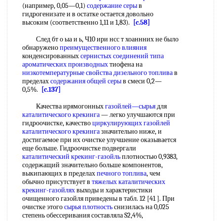
(например, 0,05—0,1)
содержание серы
в
гидрогенизате и в остатке остается довольно
высоким (соответственно 1,11 и 1,83).
[c.58]
След бт о ыа и ь, Ч10 ири нсс т хоаннних не было
обнаружено
преимущественного влияния
конденсированных
сернистых соединений типа
ароматических производных
тиофена на
низкотемпературные свойства дизельного топлива
в
пределах
содержания общей серы
в смеси 0,2—
0,5%.
[c.137]
Качества ирямогонных
газойлей—сырья
для
каталитического крекинга
— легко улучшаются при
гидроочистке, качество
циркулирующих газойлей
каталитического крекинга
значительно ниже, и
достигаемое при их очистке улучшение оказывается
еще больше. Гидроочистке подвергали
каталитический крекинг-газойль
плотностью 0,9383,
содержащий значительно больше компонентов,
выкипающих в пределах
печного топлива
, чем
обычно присутствует в
тяжелых каталитических
крекинг-газойлях
выходы и характеристики
очищенного газойля приведены в табл. 12 [41 ]. При
очистке этого
сырья плотность
снизилась на 0,025
степень обессеривания составляла S2,4%,