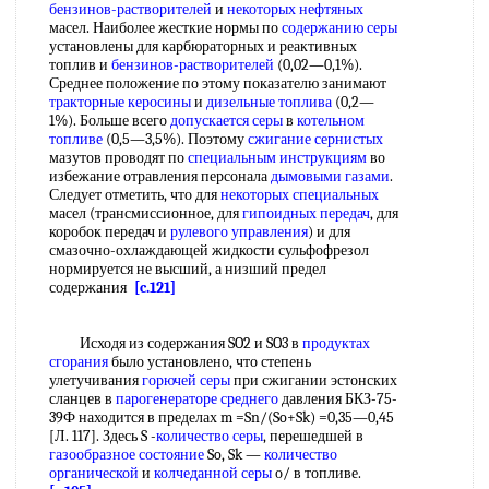
бензинов-растворителей
и
некоторых нефтяных
масел. Наиболее жесткие нормы по
содержанию серы
установлены для карбюраторных и реактивных
топлив и
бензинов-растворителей
(0,02—0,1%).
Среднее положение по этому показателю занимают
тракторные керосины
и
дизельные топлива
(0,2—
1%). Больше всего
допускается серы
в
котельном
топливе
(0,5—3,5%). Поэтому
сжигание сернистых
мазутов проводят по
специальным инструкциям
во
избежание отравления персонала
дымовыми газами
.
Следует отметить, что для
некоторых специальных
масел (трансмиссионное, для
гипоидных передач
, для
коробок передач и
рулевого управления
) и для
смазочно-охлаждающей жидкости сульфофрезол
нормируется не высший, а низший предел
содержания
[c.121]
Исходя из содержания SO2 и SO3 в
продуктах
сгорания
было установлено, что степень
улетучивания
горючей серы
при сжигании эстонских
сланцев в
парогенераторе среднего
давления БКЗ-75-
39Ф находится в пределах m =Sn/(So+Sk) =0,35—0,45
[Л. 117]. Здесь S -
количество серы
, перешедшей в
газообразное состояние
So, Sk —
количество
органической
и
колчеданной серы
о/ в топливе.