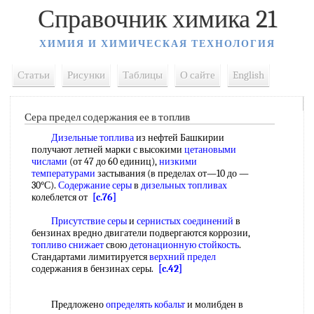
Справочник химика 21
ХИМИЯ И ХИМИЧЕСКАЯ ТЕХНОЛОГИЯ
Статьи
Рисунки
Таблицы
О сайте
English
Сера предел содержания ее в топлив
Дизельные топлива
из нефтей Башкирии
получают летней марки с высокими
цетановыми
числами
(от 47 до 60 единиц),
низкими
температурами
застывания (в пределах от—10 до —
30°С).
Содержание серы
в
дизельных топливах
колеблется от
[c.76]
Присутствие серы
и
сернистых соединений
в
бензинах вредно двигатели подвергаются коррозии,
топливо снижает
свою
детонационную стойкость
.
Стандартами лимитируется
верхний предел
содержания в бензинах серы.
[c.42]
Предложено
определять кобальт
и молибден в