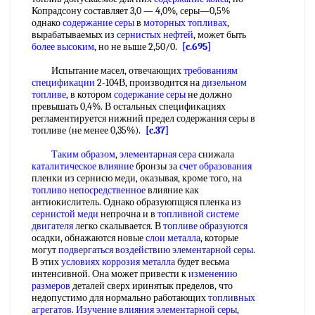
Копрадсону составляет 3,0 — 4,0%, серы—0,5%
однако
содержание серы
в
моторных топливах
,
вырабатываемых из
сернистых нефтей
, может быть
более высоким
, но не выше 2,50/0.
[c.695]
Испытание масел, отвечающих
требованиям
спецификации
2-104В, производится на
дизельном
топливе
, в котором
содержание серы
не должно
превышать 0,4%. В остальных спецификациях
регламентируется нижний предел содержания серы в
топливе (не менее 0,35%).
[c.37]
Таким образом
,
элементарная сера
снижала
каталитическое влияние
бронзы за
счет образования
пленки из сернисю меди, оказывая, кроме того, на
топливо непосредственное
влияние как
антиокислитель. Однако образуюпщяся пленка из
сернистой меди
непрочна и в
топливной системе
двигателя
легко скалывается. В
топливе образуются
осадки, обнажаются новые
слои металла
, которые
могут
подвергаться воздействию
элементарной серы
.
В этих
условиях коррозия металла
будет весьма
интенсивной. Она может привести к
изменению
размеров
деталей сверх иринятык пределов, что
недопустимо для нормально работающих
топливных
агрегатов
.
Изучение влияния
элементарной серы
,