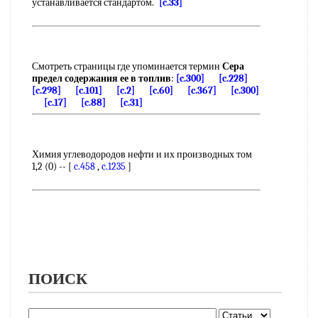
устанавливается стандартом.
[c.33]
Смотреть страницы где упоминается термин
Сера
предел содержания ее в топлив
:
[c.300]
[c.228]
[c.298]
[c.101]
[c.2]
[c.60]
[c.367]
[c.300]
[c.17]
[c.88]
[c.31]
Химия углеводородов нефти и их производных том
1,2 (0) -- [
c.458
,
c.1235
]
ПОИСК