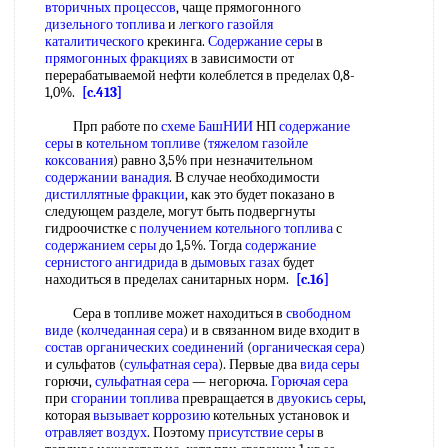
вторичных процессов
, чаще прямогонного
дизельного топлива
и
легкого газойля
каталитического
крекинга.
Содержание серы
в
прямогонных фракциях
в зависимости от
перерабатываемой нефти колеблется в пределах 0,8-
1,0%.
[c.413]
Прп работе по
схеме БашНИИ
НП
содержание
серы
в
котельном топливе
(
тяжелом газойле
коксования
) равно 3,5% при незначительном
содержании ванадия
. В случае необходимости
дистиллятные фракции
, как это будет показано в
следующем разделе, могут быть подвергнуты
гидроочистке с
получением котельного топлива
с
содержанием серы
до 1,5%. Тогда
содержание
сернистого ангидрида
в
дымовых газах
будет
находиться в пределах санитарных норм.
[c.16]
Сера в топливе может находиться в
свободном
виде
(
колчеданная сера
) и в связанном виде входит в
состав органических соединений
(
органическая сера
)
и сульфатов (
сульфатная сера
). Первые два
вида серы
горючи,
сульфатная сера
— негорюча.
Горючая сера
при
сгорании топлива
превращается в
двуокись серы
,
которая
вызывает коррозию
котельных установок и
отравляет воздух
. Поэтому
присутствие серы
в