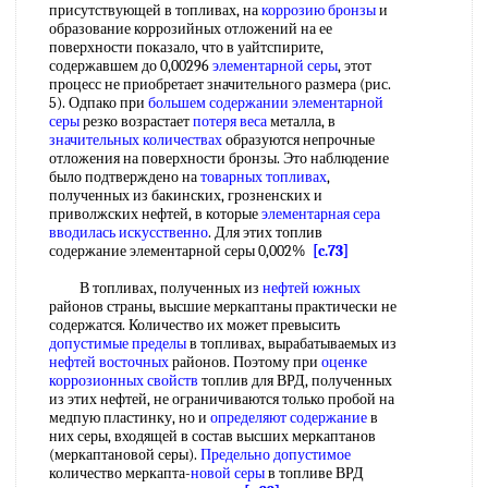
присутствующей в топливах, на
коррозию бронзы
и
образование коррозийных отложений на ее
поверхности показало, что в уайтспирите,
содержавшем до 0,00296
элементарной серы
, этот
процесс не приобретает значительного размера (рис.
5). Одпако при
большем содержании
элементарной
серы
резко возрастает
потеря веса
металла, в
значительных количествах
образуются непрочные
отложения на поверхности бронзы. Это наблюдение
было подтверждено на
товарных топливах
,
полученных из бакинских, грозненских и
приволжских нефтей, в которые
элементарная сера
вводилась искусственно
. Для этих топлив
содержание элементарной серы 0,002%
[c.73]
В топливах, полученных из
нефтей южных
районов страны, высшие меркаптаны практически не
содержатся. Количество их может превысить
допустимые пределы
в топливах, вырабатываемых из
нефтей восточных
районов. Поэтому при
оценке
коррозионных свойств
топлив для ВРД, полученных
из этих нефтей, не ограничиваются только пробой на
медпую пластинку, но и
определяют содержание
в
них серы, входящей в состав высших меркаптанов
(меркаптановой серы).
Предельно допустимое
количество меркапта-
новой серы
в топливе ВРД