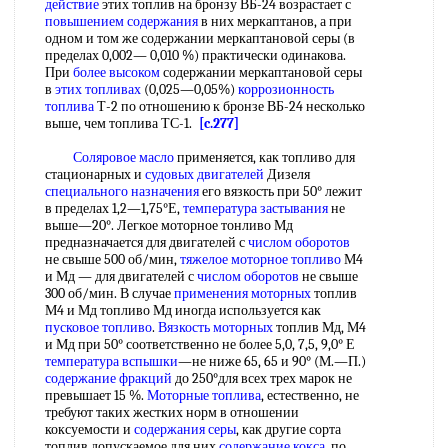
действие
этих топлив на бронзу ВБ-24 возрастает с
повышением содержания
в них меркаптанов, а при
одном и том же содержании меркаптановой серы (в
пределах 0,002— 0,010 %) практически одинакова.
При
более высоком
содержании меркаптановой серы
в
этих топливах
(0,025—0,05%)
коррозионность
топлива
Т-2 по отношению к бронзе ВБ-24 несколько
выше, чем топлива ТС-1.
[c.277]
Соляровое масло
применяется, как топливо для
стационарных и
судовых двигателей
Дизеля
специального назначения
его вязкость при 50° лежит
в пределах 1,2—1,75°Е,
температура застывания
не
выше—20°. Легкое моторное тонливо Мд
предназначается для двигателей с
числом оборотов
не свыше 500 об/мин,
тяжелое моторное топливо
М4
и Мд — для двигателей с
числом оборотов
не свыше
300 об/мин. В случае
применения моторных
топлив
М4 и Мд топливо Мд иногда используется как
пусковое топливо
.
Вязкость моторных
топлив Мд, М4
и Мд при 50° соответственно не более 5,0, 7,5, 9,0° Е
температура вспышки
—не ниже 65, 65 и 90° (М.—П.)
содержание фракций
до 250°для всех трех марок не
превышает 15 %.
Моторные топлива
, естественно, не
требуют таких жестких норм в отношении
коксуемости и
содержания серы
, как другие сорта
топлив допускаемое для них
содержание кокса
, по