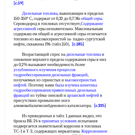
[c.59]
Дизельные топлива
, выкипающие в пределах
150-350° С, содержат от 0,32 до 0,7Эfo
общей серы
.
Сероводород в топливах отсутствует,
Содержание
агрессивной
серы незначительно. Максимальным
содержаш ем общей и агрессивной серы отличается
топливо из высокосернистой за- падно-сургутской
нефти, скважина 196 (табл.150),
[c.185]
Возрастающий спрос на
дизельные топлива
и
снижение верхнего предела содержания серы в них
до 0,2% вызывают необходимость более
углубленного изучения
процессов
гидрообессеривания
дизельных фракций
,
получаемых из сернистых и
высокосернистых
нефтей
. Поэтому нами
была
изучена кинетика
гидрообессеривания прямогонных
дизельных
фракций
из туйма-зинской и
арланской нефтей
в
присутствии промьпилен-ного
алюмокобальтмолибденового катализатора.
[c.325]
Из приведенных в табл. 1 данных видно, что
бронза ВБ-24 в
принятых условиях
испытания
подвергается значительной коррозии в топливах
ТС-1 и Т-2, содержащих меркаптаны.
Коррозионное