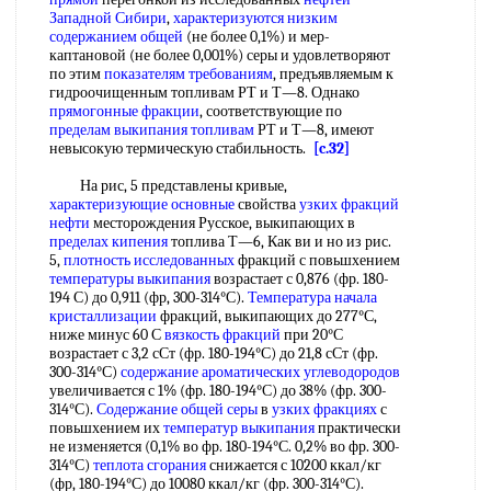
Западной Сибири
,
характеризуются низким
содержанием общей
(не более 0,1%) и мер-
каптановой (не более 0,001%) серы и удовлетворяют
по этим
показателям требованиям
, предъявляемым к
гидроочищенным топливам РТ и Т—8. Однако
прямогонные фракции
, соответствующие по
пределам выкипания топливам
РТ и Т—8, имеют
невысокую термическую стабильность.
[c.32]
На рис, 5 представлены кривые,
характеризующие основные
свойства
узких фракций
нефти
месторождения Русское, выкипающих в
пределах кипения
топлива Т—6, Как ви и но из рис.
5,
плотность исследованных
фракций с повьшхением
температуры выкипания
возрастает с 0,876 (фр. 180-
194 С) до 0,911 (фр, 300-314°С).
Температура начала
кристаллизации
фракций, выкипающих до 277°С,
ниже минус 60 С
вязкость фракций
при 20°С
возрастает с 3,2 сСт (фр. 180-194°С) до 21,8 сСт (фр.
300-314°С)
содержание ароматических углеводородов
увеличивается с 1% (фр. 180-194°С) до 38% (фр. 300-
314°С).
Содержание общей серы
в
узких фракциях
с
повьшхением их
температур выкипания
практически
не изменяется (0,1% во фр. 180-194°С. 0,2% во фр. 300-
314°С)
теплота сгорания
снижается с 10200 ккал/кг
(фр, 180-194°С) до 10080 ккал/кг (фр. 300-314°С).