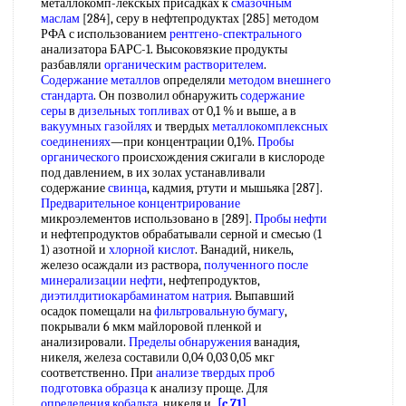
металлокомп-лекскых присадках к
смазочным
маслам
[284], серу в нефтепродуктах [285] методом
РФА с использованием
рентгено-спектрального
анализатора БАРС-1. Высоковязкие продукты
разбавляли
органическим растворителем
.
Содержание металлов
определяли
методом внешнего
стандарта
. Он позволил обнаружить
содержание
серы
в
дизельных топливах
от 0,1 % и выше, а в
вакуумных газойлях
и твердых
металлокомплексных
соединениях
—при концентрации 0,1%.
Пробы
органического
происхождения сжигали в кислороде
под давлением, в их золах устанавливали
содержание
свинца
, кадмия, ртути и мышьяка [287].
Предварительное концентрирование
микроэлементов использовано в [289].
Пробы нефти
и нефтепродуктов обрабатывали серной и смесью (1
1) азотной и
хлорной кислот
. Ванадий, никель,
железо осаждали из раствора,
полученного после
минерализации нефти
, нефтепродуктов,
диэтилдитиокарбаминатом натрия
. Выпавший
осадок помещали на
фильтровальную бумагу
,
покрывали 6 мкм майлоровой пленкой и
анализировали.
Пределы обнаружения
ванадия,
никеля, железа составили 0,04 0,03 0,05 мкг
соответственно. При
анализе твердых проб
подготовка образца
к анализу проще. Для
определения кобальта
, никеля и
[c.71]