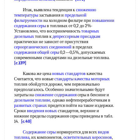
Итак, выявлена тенденция к
снижению
температуры
застывания и
предельной
фильтруемости
на холодном фильтре при
повышении
содержания серы
в топливах от 0,2 до 2%-
Установлено, что восприимчивость
товарных
дизельных
топлив к
депрессорным присадкам
практически не зависит от присутствия
сероорганических соединений
в пределах
содержания общей серы
0,2—0,5%, допускаемых
современными стандартами на дизельные топлива.
[c.139]
Какова же цена
новых стандартов
качества
Считается, что новые
стандарты качества моторных
топлив обойдутся дороже, чем первоначально
предполагалось. Особенно значительными будут
затраты на
снижение содержания
серы в бензине и
дизельном топливе
, однако нефтепереработчикам в
развитых странах
придется пойти на такие издержки.
Сроки
введения новых
стандартов, верхние и
нижние пределы содержания серы приведены в табл.
14.
[c.40]
Содержание серы
нормируется для всех
видов
топлива
, их компонентов,
осветительных керосинов
,