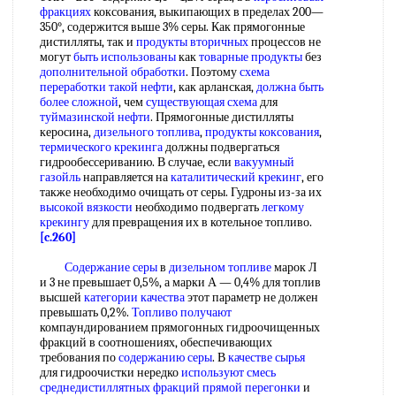
фракциях
коксования, выкипающих в пределах 200—
350°, содержится выше 3% серы. Как прямогонные
дистилляты, так и
продукты вторичных
процессов не
могут
быть использованы
как
товарные продукты
без
дополнительной обработки
. Поэтому
схема
переработки
такой нефти
, как арланская,
должна быть
более сложной
, чем
существующая схема
для
туймазинской нефти
. Прямогонные дистилляты
керосина,
дизельного топлива
,
продукты коксования
,
термического крекинга
должны подвергаться
гидрообессериванию. В случае, если
вакуумный
газойль
направляется на
каталитический крекинг
, его
также необходимо очищать от серы. Гудроны из-за их
высокой вязкости
необходимо подвергать
легкому
крекингу
для превращения их в котельное топливо.
[c.260]
Содержание серы
в
дизельном топливе
марок Л
и 3 не превышает 0,5%, а марки А — 0,4% для топлив
высшей
категории качества
этот параметр не должен
превышать 0,2%.
Топливо получают
компаундированием прямогонных гидроочищенных
фракций в соотношениях, обеспечивающих
требования по
содержанию серы
. В
качестве сырья
для гидроочистки нередко
используют смесь
среднедистиллятных фракций
прямой перегонки
и