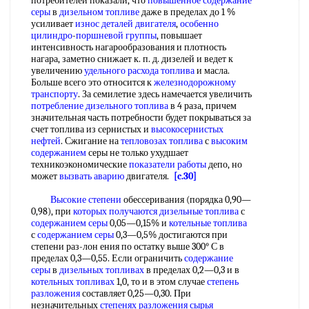
потребителей показали, что
повышенное содержание
серы
в
дизельном топливе
даже в пределах до 1 %
усиливает
износ деталей двигателя
,
особенно
цилиндро
-
поршневой группы
, повышает
интенсивность нагарообразования и плотность
нагара, заметно снижает к. п. д. дизелей и ведет к
увеличению
удельного расхода топлива
и масла.
Больше всего это относится к
железнодорожному
транспорту
. За семилетие здесь намечается увеличить
потребление дизельного топлива
в 4 раза, причем
значительная часть потребности будет покрываться за
счет топлива из сернистых и
высокосернистых
нефтей
. Сжигание на
тепловозах топлива
с
высоким
содержанием
серы не только ухудшает
техникоэкономические
показатели работы
депо, но
может
вызвать аварию
двигателя.
[c.30]
Высокие степени
обессеривания (порядка 0,90—
0,98), при
которых получаются
дизельные топлива
с
содержанием серы
0,05—0,15% и
котельные топлива
с
содержанием серы
0,3—0,5% достигаются при
степени раз-лон ения по остатку выше 300° С в
пределах 0,3—0,55. Если ограничить
содержание
серы
в
дизельных топливах
в пределах 0,2—0,3 и в
котельных топливах
1,0, то и в этом случае
степень
разложения
составляет 0,25—0,30. При
незначительных
степенях разложения сырья