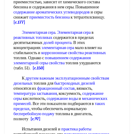
приемистостью, зависит от химического состава
бензина и содержания в нем серы. Повышенное
содержание ароматических углеводородов
и серы
снижает
приемистость бензина
к тетраэтилсвинцу.
[c.177]
Элементарная сера
.
Элементарная сера
в
реактивных топливах
содержится в пределах
десятитысячных
долей процента
. В этих
концентрациях
элементарная сера
мало влияет на
стабильность и
коррозионные свойства реактивных
топлив. Однако с
повышением содержания
элементарной серы свойства
топлив ухудшаются
(табл. 51).
[c.150]
К
другим важным
эксплуатационным свойствам
дизельных
топлив для
быстроходных дизелей
относятся их
фракционный состав
, вязкость,
температура застывания
, коксуемость,
содержание
серы
кислотность,
содержание воды
и
механических
примесей
. Все эти показатели подбираются в
таких
пределах
, чтобы обеспечить нормальную
бесперебойную подачу
топлива в двигатель,
полноту
[c.97]
Испытания дизелей и
практика работы