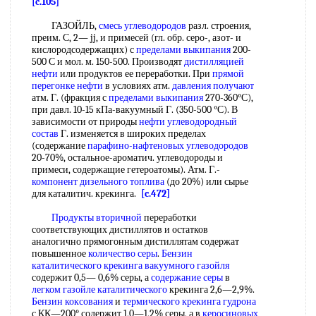
[c.105]
ГАЗОЙЛЬ,
смесь углеводородов
разл. строения,
преим. С, 2— jj, и примесей (гл. обр. серо-, азот- и
кислородсодержащих) с
пределами выкипания
200-
500 С и мол. м. 150-500. Производят
дистилляцией
нефти
или продуктов ее переработки. При
прямой
перегонке нефти
в условиях атм.
давления получают
атм. Г. (фракция с
пределами выкипания
270-360°С),
при давл. 10-15 кПа-вакуумный Г. (350-500 °С). В
зависимости от природы
нефти углеводородный
состав
Г. изменяется в широких пределах
(содержание
парафино-нафтеновых углеводородов
20-70%, остальное-ароматич. углеводороды и
примеси, содержащие гетероатомы). Атм. Г.-
компонент дизельного топлива
(до 20%) или сырье
для каталитич. крекинга.
[c.472]
Продукты вторичной
переработки
соответствующих дистиллятов и остатков
аналогично прямогонным дистиллятам содержат
повышенное
количество серы
.
Бензин
каталитического крекинга
вакуумного газойля
содержит 0,5— 0,6% серы, а
содержание серы
в
легком газойле каталитического
крекинга 2,6—2,9%.
Бензин коксования
и
термического крекинга гудрона
с КК—200° содержит 1,0—1,2% серы, а в
керосиновых