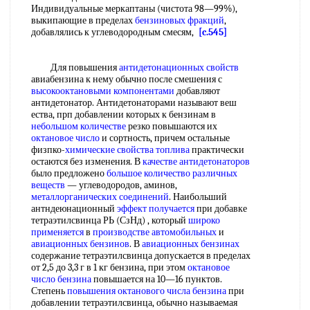
Индивидуальные меркаптаны (чистота 98—99%),
выкипающие в пределах
бензиновых фракций
,
добавлялись к углеводородным смесям,
[c.545]
Для повышения
антидетонационных свойств
авиабензина к нему обычно после смешения с
высокооктановыми компонентами
добавляют
антидетонатор. Антидетонаторами называют веш
ества, прп добавлении которых к бензинам в
небольшом количестве
резко повышаются их
октановое число
и сортность, причем остальные
физпко-
химические свойства топлива
практически
остаются без изменения. В
качестве антидетонаторов
было предложено
большое количество
различных
веществ
— углеводородов, аминов,
металлорганических соединений
. Наибольший
антндеюнационный
эффект получается
при добавке
тетраэтилсвинца РЬ (СзНд) , который
широко
применяется
в
производстве автомобильных
и
авиационных бензинов
. В
авиационных бензинах
содержание тетраэтилсвинца допускается в пределах
от 2,5 до 3,3 г в 1 кг бензина, при этом
октановое
число бензина
повышается на 10—16 пунктов.
Степень
повышения октанового числа бензина
при
добавлении тетраэтилсвинца, обычно называемая