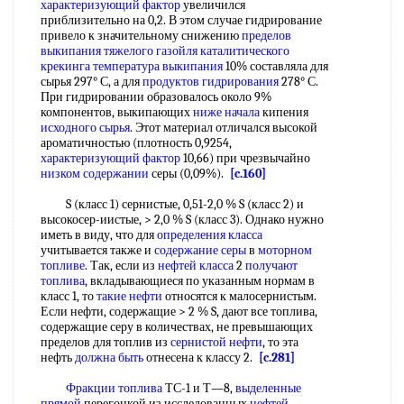
характеризующий фактор
увеличился
приблизительно на 0,2. В этом случае гидрирование
привело к значительному снижению
пределов
выкипания
тяжелого газойля каталитического
крекинга
температура выкипания
10% составляла для
сырья 297° С, а для
продуктов гидрирования
278° С.
При гидрировании образовалось около 9%
компонентов, выкипающих
ниже начала
кипения
исходного сырья
. Этот материал отличался высокой
ароматичностью (плотность 0,9254,
характеризующий фактор
10,66) при чрезвычайно
низком содержании
серы (0,09%).
[c.160]
S (класс 1) сернистые, 0,51-2,0 % S (класс 2) и
высокосер-иистые, > 2,0 % S (класс 3). Однако нужно
иметь в виду, что для
определения класса
учитывается также и
содержание серы
в
моторном
топливе
. Так, если из
нефтей класса
2
получают
топлива
, вкладывающиеся по указанным нормам в
класс 1, то
такие нефти
относятся к малосернистым.
Если нефти, содержащие > 2 % S, дают все топлива,
содержащие серу в количествах, не превышающих
пределов для топлив из
сернистой нефти
, то эта
нефть
должна быть
отнесена к классу 2.
[c.281]
Фракции топлива
ТС-1 и Т—8,
выделенные
прямой
перегонкой из исследованных
нефтей