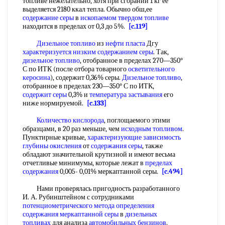
топливе нежелательно, хотя при сгорании 1 кг ее
выделяется 2180 ккал тепла. Обычно обш,ее
содержание серы
в
ископаемом твердом топливе
находится в пределах от 0,3 до 5%.
[c.119]
Дизельное топливо
из
нефти пласта
Дгу
характеризуется низким
содержанием серы
. Так,
дизельное топливо
, отобранное в пределах 270—350°
С по ИТК (после отбора товарного
осветительного
керосина
), содержит 0,36% серы.
Дизельное топливо
,
отобранное в пределах 230—350° С по ИТК,
содержит серы
0,3% и
температура застывания
его
ниже нормируемой.
[c.133]
Количество кислорода
, поглощаемого этими
образцами, в 20 раз меньше, чем
исходным топливом
.
Пунктирные кривые,
характеризующие зависимость
глубины окисления
от
содержания серы
, также
обладают значительной крутизной и имеют весьма
отчетливые минимумы, которые лежат в
пределах
содержания
0,005- 0,01% меркаптанной серы.
[c.494]
Нами проверялась пригодность разработанного
И. А. Рубинштейном с сотрудниками
потенциометрического метода определения
содержания
меркаптанной серы
в
дизельных
топливах
для анализа
автомобильных бензинов
.