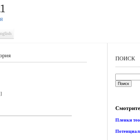
1
Я
nglish
еория
ПОИСК
]
Смотрите
Пленки те
Потенциал